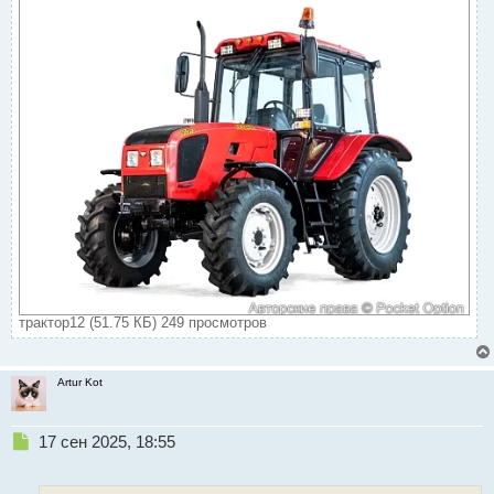
трактор12 (51.75 КБ) 249 просмотров
Artur Kot
Н
17 сен 2025, 18:55
е
п