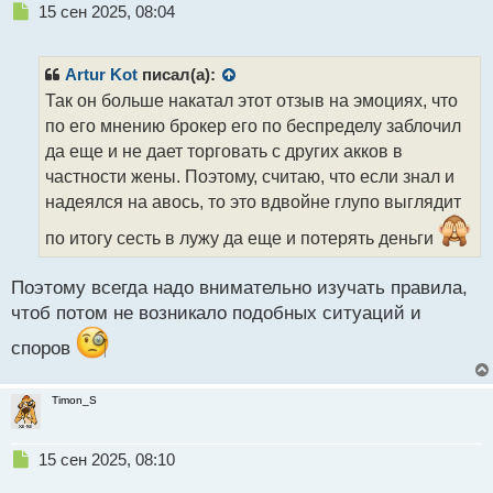
Н
15 сен 2025, 08:04
е
п
р
Artur Kot
писал(а):
о
Так он больше накатал этот отзыв на эмоциях, что
ч
по его мнению брокер его по беспределу заблочил
и
т
да еще и не дает торговать с других акков в
а
частности жены. Поэтому, считаю, что если знал и
н
надеялся на авось, то это вдвойне глупо выглядит
н
ы
по итогу сесть в лужу да еще и потерять деньги
й
п
Поэтому всегда надо внимательно изучать правила,
о
с
чтоб потом не возникало подобных ситуаций и
т
споров
Timon_S
Н
15 сен 2025, 08:10
е