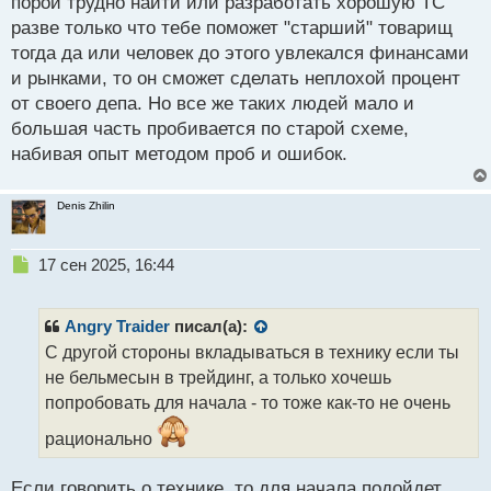
порой трудно найти или разработать хорошую ТС
постоянно лагает это вообще никуда не годится, не
разве только что тебе поможет "старший" товарищ
тогда да или человек до этого увлекался финансами
трейдинг, а одно издевательство.
и рынками, то он сможет сделать неплохой процент
от своего депа. Но все же таких людей мало и
большая часть пробивается по старой схеме,
набивая опыт методом проб и ошибок.
Denis Zhilin
Н
17 сен 2025, 16:44
е
п
р
Angry Traider
писал(а):
о
С другой стороны вкладываться в технику если ты
ч
не бельмесын в трейдинг, а только хочешь
и
т
попробовать для начала - то тоже как-то не очень
а
рационально
н
н
ы
Если говорить о технике, то для начала подойдет