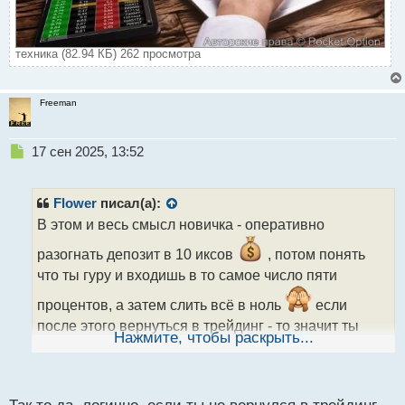
техника (82.94 КБ) 262 просмотра
Freeman
Н
17 сен 2025, 13:52
е
п
р
Flower
писал(а):
о
В этом и весь смысл новичка - оперативно
ч
и
разогнать депозит в 10 иксов
, потом понять
т
что ты гуру и входишь в то самое число пяти
а
н
процентов, а затем слить всё в ноль
если
н
после этого вернуться в трейдинг - то значит ты
ы
Нажмите, чтобы раскрыть...
настоящий трейдер, а кто не возвращается - значит
й
п
он не трейдер
о
с