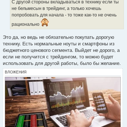
С другой стороны вкладываться в технику если ты
ч
не бельмесын в трейдинг, а только хочешь
и
т
попробовать для начала - то тоже как-то не очень
а
рационально
н
н
ы
Это да, но ведь не обязательно покупать дорогую
й
технику. Есть нормальные ноуты и смартфоны из
п
бюджетного ценового сегмента. Выйдет не дорого, а
о
с
если не получится с трейдингом, то можно будет
т
использовать для другой работы, было бы желание.
ВЛОЖЕНИЯ