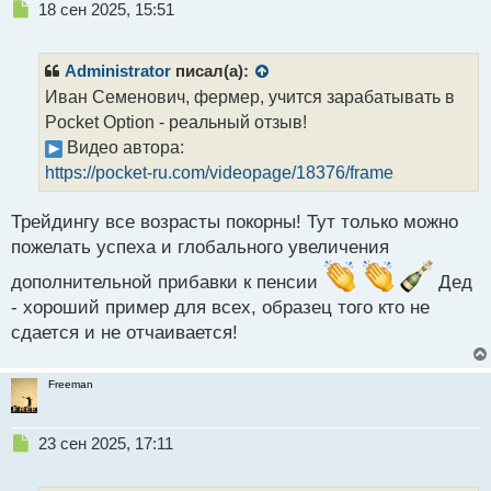
Н
18 сен 2025, 15:51
е
п
р
Administrator
писал(а):
о
Иван Семенович, фермер, учится зарабатывать в
ч
Pocket Option - реальный отзыв!
и
т
Видео автора:
а
https://pocket-ru.com/videopage/18376/frame
н
н
Трейдингу все возрасты покорны! Тут только можно
ы
й
пожелать успеха и глобального увеличения
п
дополнительной прибавки к пенсии
Дед
о
с
- хороший пример для всех, образец того кто не
т
сдается и не отчаивается!
Freeman
Н
23 сен 2025, 17:11
е
п