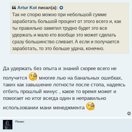
п
р
Artur Kot
писал(а):
о
Так не спорю можно при небольшой сумме
ч
заработать большой процент от этого всего и, как
и
т
ты правильно заметил трудно будет это все
а
удержать и мало кто вообще это может сделать
н
сразу большинство сливает. А если и получается
н
заработать, то это больше удача, конечно.
ы
й
п
о
Да удержать без опыта и знаний скорее всего не
с
т
получится
многие лью на банальных ошибках,
таких как завышение лотности после стопа, надеясь
отбить прошлый минус , какое то время может и
помогает но итог всегда один в неправильно
использовании мани менеджмента
Flower