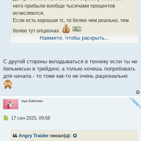
ч
него прибыли вообще тысячами процентов
и
т
исчисляются.
а
Если есть хорошая тс, то более чем реально, тем
н
н
более тут опционах.
ы
Касаемо компа, на мой взгляд, первое о чем
Нажмите, чтобы раскрыть...
й
должен задуматься трейдер это не об уровне
п
депозита или крутой торговой системе, а как раз о
о
с
технике для торговли. А то как ты правильно
С другой стороны вкладываться в технику если ты не
т
заметил, торговать на старом компе который
бельмесын в трейдинг, а только хочешь попробовать
постоянно лагает это вообще никуда не годится, не
для начала - то тоже как-то не очень рационально
трейдинг, а одно издевательство.
Izya Zukerman
Н
17 сен 2025, 09:58
е
п
р
Angry Traider
писал(а):
о