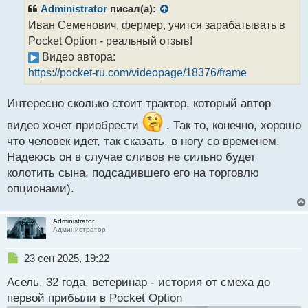
р
Administrator
писал(а):
о
Иван Семенович, фермер, учится зарабатывать в
ч
Pocket Option - реальный отзыв!
и
т
Видео автора:
а
https://pocket-ru.com/videopage/18376/frame
н
н
Интересно сколько стоит трактор, который автор
ы
й
видео хочет приобрести
. Так то, конечно, хорошо
п
что человек идет, так сказать, в ногу со временем.
о
с
Надеюсь он в случае сливов не сильно будет
т
колотить сына, подсадившего его на торговлю
опционами).
Administrator
Администратор
Н
23 сен 2025, 19:22
е
Асель, 32 года, ветеринар - история от смеха до
п
р
первой прибыли в Pocket Option
о