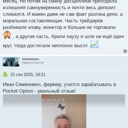
месяц. Но потом на смену дисциплине приходила
излишняя самоуверенность и почти весь депозит
сливался. И важен даже не сам факт разгона депо, а
моральная составляющая. Часть трейдеров
разбивали клаву, монитор и больше не торговали
, а другая часть, брали паузу и шли на ещё один
круг, тогда достигали неплохих высот.
Administrator
Администратор
Н
15 сен 2025, 18:21
е
Иван Семенович, фермер, учится зарабатывать в
п
р
Pocket Option - реальный отзыв!
о
ч
ОТКРЫТЬ В НОВОЙ ВКЛАДКЕ
и
т
а
н
н