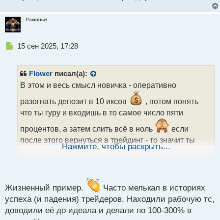
Рамоныч
Н
15 сен 2025, 17:28
е
п
р
Flower
писал(а):
о
В этом и весь смысл новичка - оперативно
ч
и
разогнать депозит в 10 иксов
, потом понять
т
что ты гуру и входишь в то самое число пяти
а
н
процентов, а затем слить всё в ноль
если
н
после этого вернуться в трейдинг - то значит ты
ы
Нажмите, чтобы раскрыть...
настоящий трейдер, а кто не возвращается - значит
й
п
он не трейдер
о
с
т
Жизненный пример.
Часто мелькал в историях
успеха (и падения) трейдеров. Находили рабочую тс,
доводили её до идеала и делали по 100-300% в