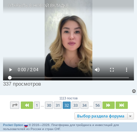
ч
ОТКРЫТЬ В НОВОЙ ВКЛАДКЕ
и
т
а
н
н
ы
й
п
о
с
т
337 просмотров
1113 постов
Страница
32
из
56
1
30
31
32
33
34
56
Пред.
След.
След.
…
…
Выбор раздела форума
Pocket Option
© 2016—2026. Платформа для трейдинга и инвестиций для
пользователей из России и стран СНГ.