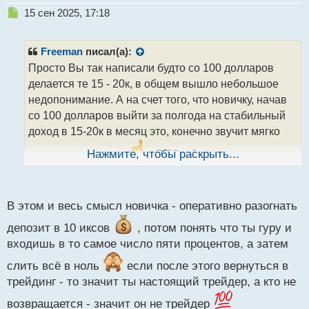
Н
15 сен 2025, 17:18
е
п
р
Freeman
писал(а):
о
Просто Вы так написали будто со 100 долларов
ч
делается те 15 - 20к, в общем вышло небольшое
и
т
недопонимание. А на счет того, что новичку, начав
а
со 100 долларов выйти за полгода на стабильный
н
доход в 15-20к в месяц это, конечно звучит мягко
н
ы
говоря не реально
Нажмите, чтобы раскрыть...
. В 90 и более процентов
й
новичок сольет эти 100 долларов, успев мало что
п
понять о рынке, как таковом.
о
с
В этом и весь смысл новичка - оперативно разогнать
т
депозит в 10 иксов
, потом понять что ты гуру и
входишь в то самое число пяти процентов, а затем
слить всё в ноль
если после этого вернуться в
трейдинг - то значит ты настоящий трейдер, а кто не
возвращается - значит он не трейдер