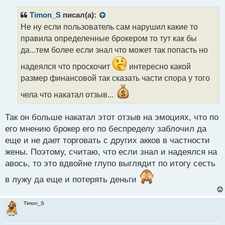
п
р
Timon_S
писал(а):
о
Не ну если пользователь сам нарушил какие то
ч
правила определенные брокером то тут как бы
и
т
да...тем более если знал что может так попасть но
а
надеялся что проскочит
интересно какой
н
н
размер финансовой так сказать части спора у того
ы
чела что накатал отзыв...
й
п
о
Так он больше накатал этот отзыв на эмоциях, что по
с
его мнению брокер его по беспределу заблочил да
т
еще и не дает торговать с других акков в частности
жены. Поэтому, считаю, что если знал и надеялся на
авось, то это вдвойне глупо выглядит по итогу сесть
в лужу да еще и потерять деньги
Timon_S