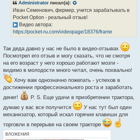
р
Administrator
писал(а):
о
Иван Семенович, фермер, учится зарабатывать в
ч
Pocket Option - реальный отзыв!
и
т
Видео автора:
а
https://pocket-ru.com/videopage/18376/frame
н
н
ы
Так деда давно у нас не было в видео-отзывах
й
Посмотрел его отзыв и могу сказать, что не смотря
п
на его возраст у него хорошо работают мозги -
о
с
видимо в молодости много читал, очень похвально!
т
Хочу вам однозначно пожелать - успехов в
достижении профессионального роста и заработать
денег!
P. S. Еще удачи в приобретении трактора,
думаю у вас все получится
У нас тут был один
механизатор, который искал горячие клавиши для
торговли в перерыве на своем тракторе
ВЛОЖЕНИЯ