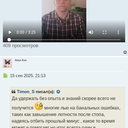
ы
й
п
о
с
т
409 просмотров
Artur Kot
Н
15 сен 2025, 21:13
е
п
р
Timon_S
писал(а):
о
Да удержать без опыта и знаний скорее всего не
ч
и
получится
многие лью на банальных ошибках,
т
таких как завышение лотности после стопа,
а
надеясь отбить прошлый минус , какое то время
н
н
может и помогает но итог всегда один в