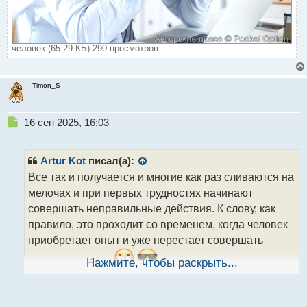
человек (65.29 КБ) 290 просмотров
Timon_S
Н
16 сен 2025, 16:03
е
п
р
Artur Kot
писал(а):
о
Все так и получается и многие как раз сливаются на
ч
мелочах и при первых трудностях начинают
и
т
совершать неправильные действия. К слову, как
а
правило, это проходит со временем, когда человек
н
приобретает опыт и уже перестает совершать
н
ы
глупые ошибки..
Нажмите, чтобы раскрыть...
й
п
о
с