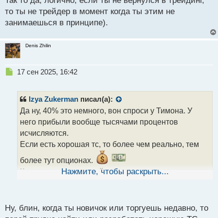
Так то да, логично, если ты не вернулся в трейдинг,
т
то ты не трейдер в момент когда ты этим не
занимаешься в принципе).
Denis Zhilin
Н
17 сен 2025, 16:42
е
п
р
Izya Zukerman
писал(а):
о
Да ну, 40% это немного, вон спроси у Тимона. У
ч
него прибыли вообще тысячами процентов
и
т
исчисляются.
а
Если есть хорошая тс, то более чем реально, тем
н
н
более тут опционах.
ы
Касаемо компа, на мой взгляд, первое о чем
Нажмите, чтобы раскрыть...
й
должен задуматься трейдер это не об уровне
п
депозита или крутой торговой системе, а как раз о
о
с
технике для торговли. А то как ты правильно
Ну, блин, когда ты новичок или торгуешь недавно, то
т
заметил, торговать на старом компе который