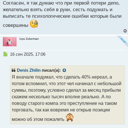
Согласен, я так думаю что при первой потери депо,
т
желательно взять себя в руки, сесть подумать и
выписать те психологические ошибки которые были
совершены
Izya Zukerman
Н
16 сен 2025, 17:06
е
п
р
Denis Zhilin
писал(а):
о
Я вначале подумал, что сделать 40% нереал, а
ч
потом вспомнил, что этот чел начинал с небольшой
и
т
суммы, поэтому, условно сделал за месяц прибыли
а
скажем несколько тысяч вполне реально. А по
н
поводу старого компа это преступление на таком
н
торговать, так как вовремя не открыв позиции
ы
й
можно об этом пожалеть
п
о