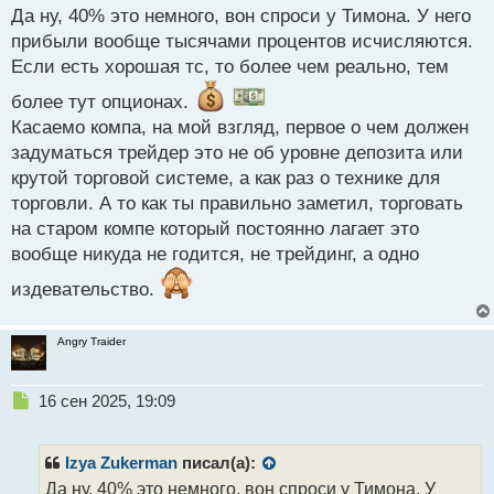
с
Да ну, 40% это немного, вон спроси у Тимона. У него
т
прибыли вообще тысячами процентов исчисляются.
Если есть хорошая тс, то более чем реально, тем
более тут опционах.
Касаемо компа, на мой взгляд, первое о чем должен
задуматься трейдер это не об уровне депозита или
крутой торговой системе, а как раз о технике для
торговли. А то как ты правильно заметил, торговать
на старом компе который постоянно лагает это
вообще никуда не годится, не трейдинг, а одно
издевательство.
Angry Traider
Н
16 сен 2025, 19:09
е
п
р
Izya Zukerman
писал(а):
о
Да ну, 40% это немного, вон спроси у Тимона. У