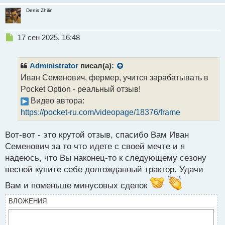
Denis Zhilin
Н
17 сен 2025, 16:48
е
п
р
Administrator
писал(а):
о
Иван Семенович, фермер, учится зарабатывать в
ч
Pocket Option - реальный отзыв!
и
т
Видео автора:
а
https://pocket-ru.com/videopage/18376/frame
н
н
Вот-вот - это крутой отзыв, спасибо Вам Иван
ы
й
Семенович за то что идете с своей мечте и я
п
надеюсь, что Вы наконец-то к следующему сезону
о
весной купите себе долгожданный трактор. Удачи
с
т
Вам и поменьше минусовых сделок
ВЛОЖЕНИЯ