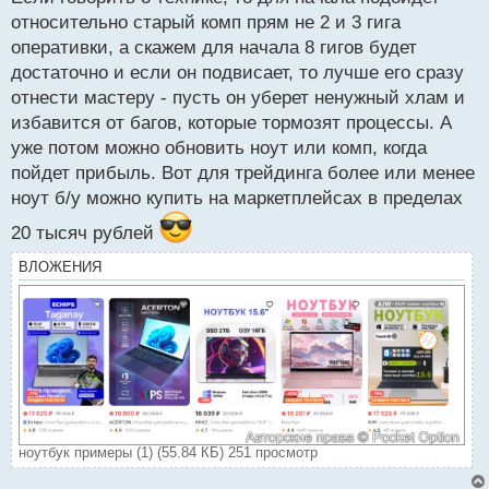
й
относительно старый комп прям не 2 и 3 гига
п
оперативки, а скажем для начала 8 гигов будет
о
с
достаточно и если он подвисает, то лучше его сразу
т
отнести мастеру - пусть он уберет ненужный хлам и
избавится от багов, которые тормозят процессы. А
уже потом можно обновить ноут или комп, когда
пойдет прибыль. Вот для трейдинга более или менее
ноут б/у можно купить на маркетплейсах в пределах
20 тысяч рублей
ВЛОЖЕНИЯ
ноутбук примеры (1) (55.84 КБ) 251 просмотр