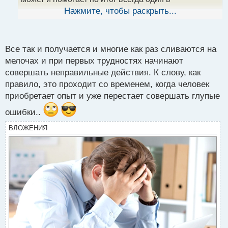
ы
неправильно использовании мани менеджмента
Нажмите, чтобы раскрыть...
й
п
о
с
Все так и получается и многие как раз сливаются на
т
мелочах и при первых трудностях начинают
совершать неправильные действия. К слову, как
правило, это проходит со временем, когда человек
приобретает опыт и уже перестает совершать глупые
ошибки..
ВЛОЖЕНИЯ