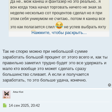
Да не.. мож канеш и фантазер но это реально.. я
ч
вон когда тока начал торговать ничего не зная за
и
т
неделю несколько сот процентов сделал но я при
а
этом себя уникумом не считаю.. потом я канеш все
н
н
это как полагается слил
не успев выбрать яхту
ы
Нажмите, чтобы раскрыть...
и самолет
Да знал.. но они как и я потом
й
п
посливали все эти первые прибыли
о
с
Так не спорю можно при небольшой сумме
т
заработать большой процент от этого всего и, как ты
правильно заметил трудно будет это все удержать и
мало кто вообще это может сделать сразу
большинство сливает. А если и получается
заработать, то это больше удача, конечно.
Artur Kot
Н
14 сен 2025, 20:42
е