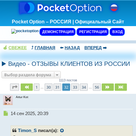
Pocket Option – РОССИЯ | Официальный Сайт
ДЕМОНСТРАЦИЯ
РЕГИСТРАЦИЯ
ВХОД
🍏
СВЕЖЕЕ
⤴️
ГЛАВНАЯ
⬅️
НАЗАД
ВПЕРЕД
➡️
▶️ Видео - ОТЗЫВЫ КЛИЕНТОВ ИЗ РОССИИ
Выбор раздела форума
1113 постов
Страница
32
из
56
1
30
31
32
33
34
56
Пред.
След.
След.
…
…
Artur Kot
Н
14 сен 2025, 20:39
е
п
р
Timon_S
писал(а):
о