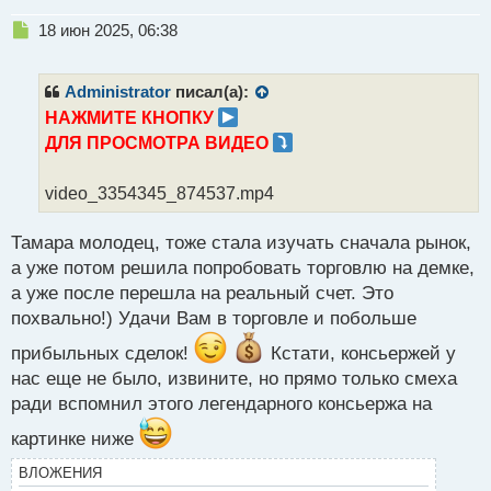
Н
18 июн 2025, 06:38
е
п
р
Administrator
писал(а):
о
НАЖМИТЕ КНОПКУ
ч
ДЛЯ ПРОСМОТРА ВИДЕО
и
т
а
video_3354345_874537.mp4
н
н
Тамара молодец, тоже стала изучать сначала рынок,
ы
й
а уже потом решила попробовать торговлю на демке,
п
а уже после перешла на реальный счет. Это
о
похвально!) Удачи Вам в торговле и побольше
с
т
прибыльных сделок!
Кстати, консьержей у
нас еще не было, извините, но прямо только смеха
ради вспомнил этого легендарного консьержа на
картинке ниже
ВЛОЖЕНИЯ