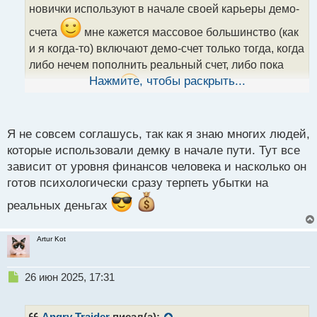
новички используют в начале своей карьеры демо-
и
т
счета
мне кажется массовое большинство (как
а
и я когда-то) включают демо-счет только тогда, когда
н
н
либо нечем пополнить реальный счет, либо пока
ы
Нажмите, чтобы раскрыть...
туда деньга идет
а Тома да, молодец -
й
п
поступает в правильном алгоритме
о
с
Я не совсем соглашусь, так как я знаю многих людей,
т
которые использовали демку в начале пути. Тут все
зависит от уровня финансов человека и насколько он
готов психологически сразу терпеть убытки на
реальных деньгах
Artur Kot
Н
26 июн 2025, 17:31
е
п
р