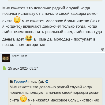
н
н
Мне кажется это довольно редкий случай когда
ы
й
новички используют в начале своей карьеры демо-
п
счета
мне кажется массовое большинство (как и
о
с
я когда-то) включают демо-счет только тогда, когда
т
либо нечем пополнить реальный счет, либо пока туда
деньга идет
а Тома да, молодец - поступает в
правильном алгоритме
Angry Traider
Н
25 июн 2025, 09:17
е
п
р
Георгий
писал(а):
о
Мне кажется это довольно редкий случай когда
ч
новички используют в начале своей карьеры демо-
и
т
счета
мне кажется массовое большинство (как
а