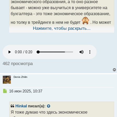
экономического образовния, а то оно разное
и
т
бывает - можно уже выучиться в университете на
а
бухгалтера - это тоже экономическое образование,
н
н
но толку в трейдинге в нем не будет
. Но может
ы
выучится и на финансы с аудитом или на
Нажмите, чтобы раскрыть...
й
международную экономику, а это уже совершенно
п
другое экономическое образование, и его то уж
о
с
фундаментально применить
% в трейдинге
т
можно
462 просмотра
Denis Zhilin
Н
16 июн 2025, 10:37
е
п
р
Hinkal
писал(а):
о
Я тоже думаю что здесь экономическое
ч