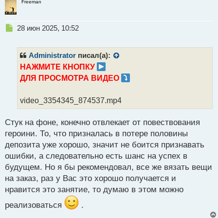
Freeman
Н
28 июн 2025, 10:52
е
п
р
Administrator
писал(а):
о
НАЖМИТЕ КНОПКУ
ч
ДЛЯ ПРОСМОТРА ВИДЕО
и
т
а
video_3354345_874537.mp4
н
н
Стук на фоне, конечно отвлекает от повествования
ы
й
героини. То, что призналась в потере половины
п
депозита уже хорошо, значит не боится признавать
о
ошибки, а следовательно есть шанс на успех в
с
будущем. Но я бы рекомендовал, все же вязать вещи
т
на заказ, раз у Вас это хорошо получается и
нравится это занятие, то думаю в этом можно
реализоваться
.