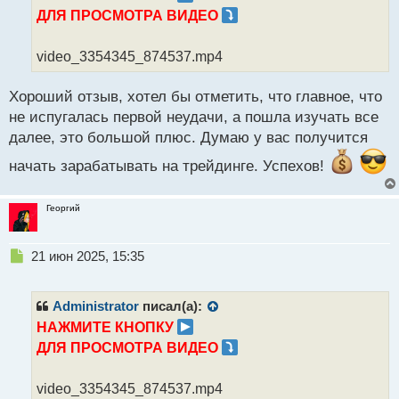
ч
ДЛЯ ПРОСМОТРА ВИДЕО
и
т
а
video_3354345_874537.mp4
н
н
Хороший отзыв, хотел бы отметить, что главное, что
ы
й
не испугалась первой неудачи, а пошла изучать все
п
далее, это большой плюс. Думаю у вас получится
о
с
начать зарабатывать на трейдинге. Успехов!
т
Георгий
Н
21 июн 2025, 15:35
е
п
р
Administrator
писал(а):
о
НАЖМИТЕ КНОПКУ
ч
ДЛЯ ПРОСМОТРА ВИДЕО
и
т
а
video_3354345_874537.mp4