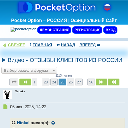
Pocket Option – РОССИЯ | Официальный Сайт
ДЕМОНСТРАЦИЯ
РЕГИСТРАЦИЯ
ВХОД
🍏
СВЕЖЕЕ
⤴️
ГЛАВНАЯ
⬅️
НАЗАД
ВПЕРЕД
➡️
▶️ Видео - ОТЗЫВЫ КЛИЕНТОВ ИЗ РОССИИ
Выбор раздела форума
1113 постов
Страница
25
из
56
1
23
24
25
26
27
56
Пред.
След.
След.
…
…
Neonka
Н
06 июн 2025, 14:22
е
п
р
Hinkal
писал(а):
о