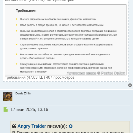
требования (47.83 КБ) 407 просмотров
Denis Zhilin
Н
17 июн 2025, 13:16
е
п
р
Angry Traider
писал(а):
о