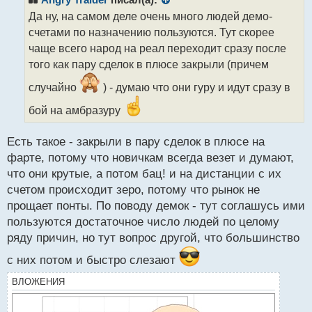
Angry Traider
писал(а):
о
Да ну, на самом деле очень много людей демо-
ч
счетами по назначению пользуются. Тут скорее
и
т
чаще всего народ на реал переходит сразу после
а
того как пару сделок в плюсе закрыли (причем
н
н
случайно
) - думаю что они гуру и идут сразу в
ы
бой на амбразуру
й
п
о
Есть такое - закрыли в пару сделок в плюсе на
с
фарте, потому что новичкам всегда везет и думают,
т
что они крутые, а потом бац! и на дистанции с их
счетом происходит зеро, потому что рынок не
прощает понты. По поводу демок - тут соглашусь ими
пользуются достаточное число людей по целому
ряду причин, но тут вопрос другой, что большинство
с них потом и быстро слезают
ВЛОЖЕНИЯ