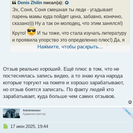
р
Denis Zhilin
писал(а):
о
Эх, Соня, Соня смешная ты леди - угадывает
ч
парень мамы куда пойдет цена, забавно, конечно,
и
т
сказано))) Ну а так он молодец, что этим занялся!)
а
Круто!
И ты тоже, что стала изучать литературу
н
н
и проявила упорство это определенно плюс!) Да, я
ы
соглашусь, на Покете можно и нужно зарабатывать
Нажмите, чтобы раскрыть...
й
п
о
с
Отзыв реально хороший. Ещё плюс в том, что не
т
постеснялась запись видео, а то знаю куча народа
которые торгуют на покете и хорошо зарабатывают,
но отзыв боятся записать. По факту людей кто
зарабатывает, куда больше чем самих отзывов.
Administrator
Администратор
Н
17 июн 2025, 19:44
е