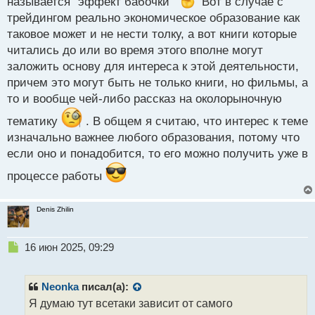
называется "эффект бабочки"
Вот в случае с
трейдингом реально экономическое образование как
таковое может и не нести толку, а вот книги которые
читались до или во время этого вполне могут
заложить основу для интереса к этой деятельности,
причем это могут быть не только книги, но фильмы, а
то и вообще чей-либо рассказ на околорыночную
тематику
. В общем я считаю, что интерес к теме
изначально важнее любого образования, потому что
если оно и понадобится, то его можно получить уже в
процессе работы
Denis Zhilin
Н
16 июн 2025, 09:29
е
п
р
Neonka
писал(а):
о
Я думаю тут всетаки зависит от самого
ч