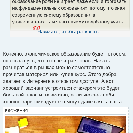
образование роли не играет, даже если и торговать
и
т
на фундаментальных основаниях, потому что зная
а
современную систему образования в
н
университетах, там явно ничему подобному учить
н
ы
не будут
Нажмите, чтобы раскрыть...
тут уж лучше на стажерских началах
й
устроиться куда-нибудь в соответствующую контору,
п
только не с целью зарплаты, а с целью знаний и
о
с
опыта получить
Конечно, экономическое образование будет плюсом,
т
но соглашусь, что оно не играет роль. Начать
разбираться в рынках можно самостоятельно
прочитав материал или купив курс. Этого добра
хватает в Интернете в открытом доступе! А вот
хороший вариант устроиться стажером это будет
большой плюс и, возможно, если человек себя
хорошо зарекомендует его могут даже взять в штат.
ВЛОЖЕНИЯ