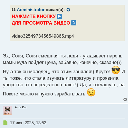
п
р
Administrator
писал(а):
о
НАЖМИТЕ КНОПКУ
ч
ДЛЯ ПРОСМОТРА ВИДЕО
и
т
а
video3254973456549865.mp4
н
н
ы
й
Эх, Соня, Соня смешная ты леди - угадывает парень
п
мамы куда пойдет цена, забавно, конечно, сказано)))
о
с
Ну а так он молодец, что этим занялся!) Круто!
И
т
ты тоже, что стала изучать литературу и проявила
упорство это определенно плюс!) Да, я соглашусь, на
Покете можно и нужно зарабатывать
Artur Kot
Н
17 июн 2025, 13:53
е