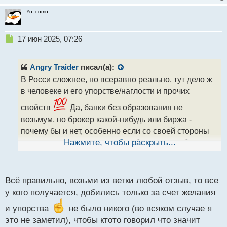
Yo_como
Н
17 июн 2025, 07:26
е
п
р
Angry Traider
писал(а):
о
В Росси сложнее, но всеравно реально, тут дело ж
ч
в человеке и его упорстве/наглости и прочих
и
т
свойств
Да, банки без образования не
а
возьмум, но брокер какой-нибудь или биржа -
н
н
почему бы и нет, особенно если со своей стороны
ы
предложить им некоторые удобные для их бизнеса
Нажмите, чтобы раскрыть...
й
п
условия
о
с
Всё правильно, возьми из ветки любой отзыв, то все
т
у кого получается, добились только за счет желания
и упорства
не было никого (во всяком случае я
это не заметил), чтобы ктото говорил что значит