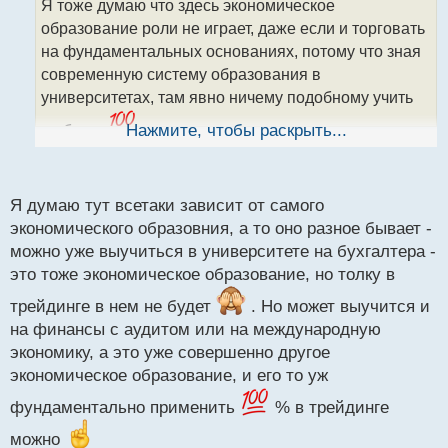
Я тоже думаю что здесь экономическое
ч
образование роли не играет, даже если и торговать
и
т
на фундаментальных основаниях, потому что зная
а
современную систему образования в
н
университетах, там явно ничему подобному учить
н
ы
не будут
Нажмите, чтобы раскрыть...
тут уж лучше на стажерских началах
й
устроиться куда-нибудь в соответствующую контору,
п
только не с целью зарплаты, а с целью знаний и
о
с
опыта получить
Я думаю тут всетаки зависит от самого
т
экономического образовния, а то оно разное бывает -
можно уже выучиться в университете на бухгалтера -
это тоже экономическое образование, но толку в
трейдинге в нем не будет
. Но может выучится и
на финансы с аудитом или на международную
экономику, а это уже совершенно другое
экономическое образование, и его то уж
фундаментально применить
% в трейдинге
можно