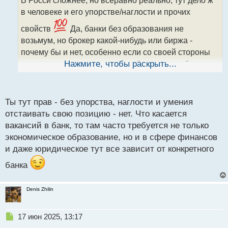
В Росси сложнее, но всеравно реально, тут дело ж
ч
в человеке и его упорстве/наглости и прочих
и
т
свойств
Да, банки без образования не
а
возьмум, но брокер какой-нибудь или биржа -
н
н
почему бы и нет, особенно если со своей стороны
ы
предложить им некоторые удобные для их бизнеса
Нажмите, чтобы раскрыть...
й
п
условия
о
с
Ты тут прав - без упорства, наглости и умения
т
отстаивать свою позицию - нет. Что касается
вакансий в банк, то там часто требуется не только
экономическое образование, но и в сфере финансов
и даже юридическое тут все зависит от конкретного
банка
Denis Zhilin
Н
17 июн 2025, 13:17
е