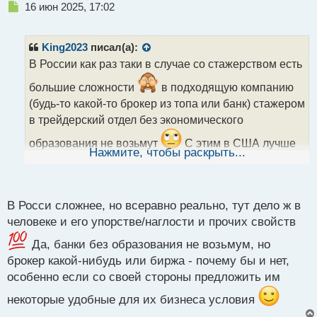
Н
16 июн 2025, 17:02
е
п
р
King2023
писал(а):
о
В России как раз таки в случае со стажерством есть
ч
и
большие сложности
в подходящую компанию
т
(будь-то какой-то брокер из топа или банк) стажером
а
в трейдерский отдел без экономического
н
н
образования не возьмут
С этим в США лучше
ы
Нажмите, чтобы раскрыть...
обустроено - там много коммерческих компаний
й
п
которые трейдингом занимаются и которые готовы
о
за свой счет обучить подходящего человека с улицы
с
В Росси сложнее, но всеравно реально, тут дело ж в
т
человеке и его упорстве/наглости и прочих свойств
Да, банки без образования не возьмум, но
брокер какой-нибудь или биржа - почему бы и нет,
особенно если со своей стороны предложить им
некоторые удобные для их бизнеса условия