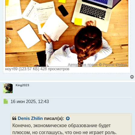
ноут89 (123.57 КБ) 428 просмотров
King2023
Н
16 июн 2025, 12:43
е
п
р
Denis Zhilin
писал(а):
о
Конечно, экономическое образование будет
ч
плюсом, но соглашусь, что оно не играет роль.
и