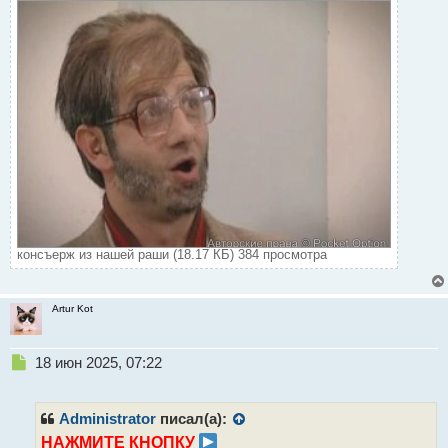
консъерж из нашей раши (18.17 КБ) 384 просмотра
Artur Kot
Н
18 июн 2025, 07:22
е
п
р
Administrator
писал(а):
о
НАЖМИТЕ КНОПКУ