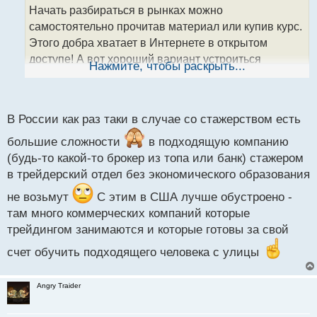
т
Начать разбираться в рынках можно
а
самостоятельно прочитав материал или купив курс.
н
Этого добра хватает в Интернете в открытом
н
доступе! А вот хороший вариант устроиться
ы
Нажмите, чтобы раскрыть...
й
стажером это будет большой плюс и, возможно,
п
если человек себя хорошо зарекомендует его могут
о
даже взять в штат.
с
В России как раз таки в случае со стажерством есть
т
большие сложности
в подходящую компанию
(будь-то какой-то брокер из топа или банк) стажером
в трейдерский отдел без экономического образования
не возьмут
С этим в США лучше обустроено -
там много коммерческих компаний которые
трейдингом занимаются и которые готовы за свой
счет обучить подходящего человека с улицы
Angry Traider