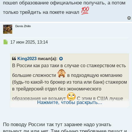
пошел образование официальное получать, а потом
только трейдить на покете начал
Denis Zhilin
Н
17 июн 2025, 13:14
е
п
р
King2023
писал(а):
о
В России как раз таки в случае со стажерством есть
ч
и
большие сложности
в подходящую компанию
т
(будь-то какой-то брокер из топа или банк) стажером
а
в трейдерский отдел без экономического
н
н
образования не возьмут
С этим в США лучше
ы
Нажмите, чтобы раскрыть...
обустроено - там много коммерческих компаний
й
п
которые трейдингом занимаются и которые готовы
о
за свой счет обучить подходящего человека с улицы
с
По поводу России так тут заранее надо узнать
т
возьмут ли или нет. Там обычно требование пишут и