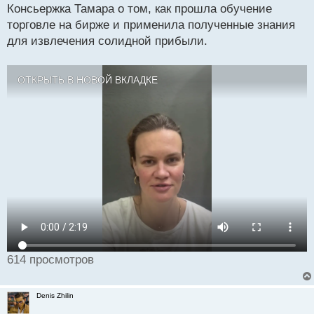
Консьержка Тамара о том, как прошла обучение
п
р
торговле на бирже и применила полученные знания
о
для извлечения солидной прибыли.
ч
и
т
ОТКРЫТЬ В НОВОЙ ВКЛАДКЕ
а
н
н
ы
й
п
о
с
т
614 просмотров
Denis Zhilin