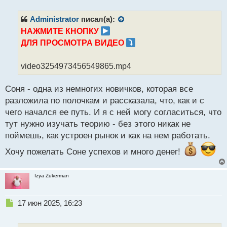
п
р
Administrator
писал(а):
о
НАЖМИТЕ КНОПКУ
ч
ДЛЯ ПРОСМОТРА ВИДЕО
и
т
а
video3254973456549865.mp4
н
н
Соня - одна из немногих новичков, которая все
ы
й
разложила по полочкам и рассказала, что, как и с
п
чего начался ее путь. И я с ней могу согласиться, что
о
тут нужно изучать теорию - без этого никак не
с
поймешь, как устроен рынок и как на нем работать.
т
Хочу пожелать Соне успехов и много денег!
Izya Zukerman
Н
17 июн 2025, 16:23
е
п