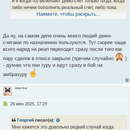
и я когда-то) включают демо-счет только тогда, когда
н
н
либо нечем пополнить реальный счет, либо пока
ы
Нажмите, чтобы раскрыть...
туда деньга идет
а Тома да, молодец -
й
п
поступает в правильном алгоритме
о
с
Да ну, на самом деле очень много людей демо-
т
счетами по назначению пользуются. Тут скорее чаще
всего народ на реал переходит сразу после того как
пару сделок в плюсе закрыли (причем случайно
)
- думаю что они гуру и идут сразу в бой на
амбразуру
Artur Kot
Н
26 июн 2025, 17:29
е
п
р
Георгий
писал(а):
о
Мне кажется это довольно редкий случай когда
ч