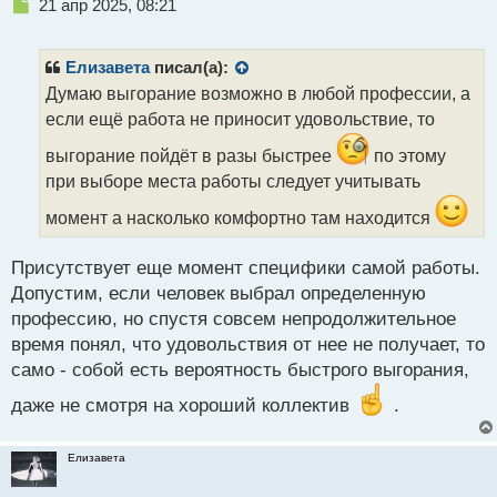
Н
21 апр 2025, 08:21
е
п
р
Елизавета
писал(а):
о
Думаю выгорание возможно в любой профессии, а
ч
если ещё работа не приносит удовольствие, то
и
т
выгорание пойдёт в разы быстрее
по этому
а
при выборе места работы следует учитывать
н
н
момент а насколько комфортно там находится
ы
й
п
Присутствует еще момент специфики самой работы.
о
Допустим, если человек выбрал определенную
с
профессию, но спустя совсем непродолжительное
т
время понял, что удовольствия от нее не получает, то
само - собой есть вероятность быстрого выгорания,
даже не смотря на хороший коллектив
.
Елизавета