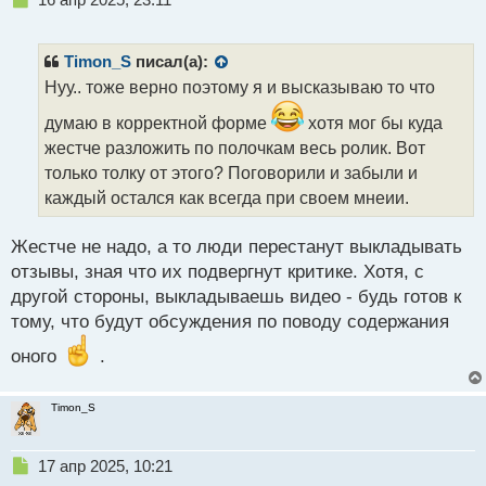
е
п
р
Timon_S
писал(а):
о
Нуу.. тоже верно поэтому я и высказываю то что
ч
и
думаю в корректной форме
хотя мог бы куда
т
жестче разложить по полочкам весь ролик. Вот
а
только толку от этого? Поговорили и забыли и
н
н
каждый остался как всегда при своем мнеии.
ы
й
Жестче не надо, а то люди перестанут выкладывать
п
отзывы, зная что их подвергнут критике. Хотя, с
о
с
другой стороны, выкладываешь видео - будь готов к
т
тому, что будут обсуждения по поводу содержания
оного
.
Timon_S
Н
17 апр 2025, 10:21
е