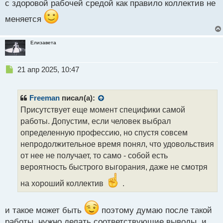
с здоровой рабочей средой как правило коллектив не
меняется
Елизавета
Н
21 апр 2025, 10:47
е
п
р
Freeman
писал(а):
о
Присутствует еще момент специфики самой
ч
работы. Допустим, если человек выбрал
и
т
определенную профессию, но спустя совсем
а
непродолжительное время понял, что удовольствия
н
от нее не получает, то само - собой есть
н
вероятность быстрого выгорания, даже не смотря
ы
й
на хороший коллектив
.
п
о
с
и такое может быть
поэтому думаю после такой
т
работы, нужно делать соответствующие выводы, и