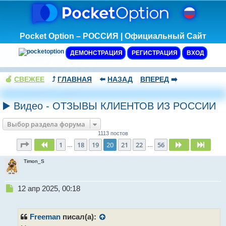
Pocket Option – РОССИЯ | Официальный Сайт
ДЕМОНСТРАЦИЯ
РЕГИСТРАЦИЯ
ВХОД
🍏
СВЕЖЕЕ
⤴️
ГЛАВНАЯ
⬅️
НАЗАД
ВПЕРЕД
➡️
▶️ Видео - ОТЗЫВЫ КЛИЕНТОВ ИЗ РОССИИ
Выбор раздела форума
1113 постов
Страница
20
из
56
1
18
19
20
21
22
56
Пред.
След.
След.
…
…
Timon_S
Н
12 апр 2025, 00:18
е
п
р
Freeman
писал(а):
о