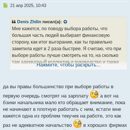
Н
21 апр 2025, 10:43
е
п
р
Denis Zhilin
писал(а):
о
Мне кажется, по поводу выбора работы, что
ч
большая часть людей выбирает финансовую
и
т
сторону, как итог выгорание, как ты правильно
а
заметила идет в 2 раза быстрее. Я считаю, что при
н
выборе работы лучше смотреть на то, на сколько
н
там адекватный коллектив и руководство и также
ы
Нажмите, чтобы раскрыть...
й
способен ли работник по своим профессиональным
п
навыкам выполнять работу качественно и в срок,
о
с
справляется ли с ней
Короче насколько это
да вы правы большинство при выборе работы в
т
вообще его во всех планах и готов ли он тратить
первую очередь смотрят на зарплату
а вот на
свой труд, время и здоровье за такие деньги))
бзики начальника мало кто обращает внимание, пока
не начинают в плотную работать с ним, кстати мне
кажется одна из проблем текучек на работе, это как
раз не адекватное начальство
в хороших фирмах