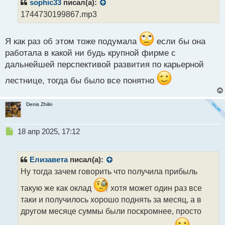
р
sophic33
писал(а):
о
1744730199867.mp3
ч
и
т
Я как раз об этом тоже подумала
если бы она
а
работала в какой ни будь крупной фирме с
н
н
дальнейшей перспективой развития по карьерной
ы
лестнице, тогда бы было все понятно
й
п
о
Denis Zhilin
с
т
Н
18 апр 2025, 17:12
е
п
р
Елизавета
писал(а):
о
Ну тогда зачем говорить что получила прибыль
ч
и
такую же как оклад
хотя может один раз все
т
таки и получилось хорошо поднять за месяц, а в
а
другом месяце суммы были поскромнее, просто
н
н