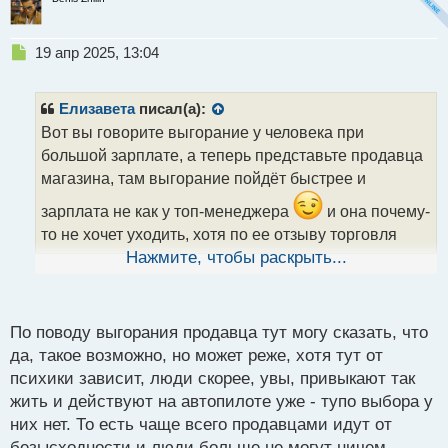
Н
19 апр 2025, 13:04
е
п
р
Елизавета
писал(а):
о
Вот вы говорите выгорание у человека при
ч
большой зарплате, а теперь представьте продавца
и
т
магазина, там выгорание пойдёт быстрее и
а
зарплата не как у топ-менеджера
и она почему-
н
н
то не хочет уходить, хотя по ее отзыву торговля
ы
прошла в гору, получается она не до конца
Нажмите, чтобы раскрыть...
й
п
искренна была в своём отзыве
о
с
По поводу выгорания продавца тут могу сказать, что
т
да, такое возможно, но может реже, хотя тут от
психики зависит, люди скорее, увы, привыкают так
жить и действуют на автопилоте уже - тупо выбора у
них нет. То есть чаще всего продавцами идут от
безысходности и люди больше не могут ничем