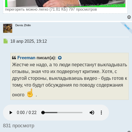
перегореть можно легко (71.81 КБ) 797 просмотров
Denis Zhilin
Н
18 апр 2025, 19:12
е
п
р
Freeman
писал(а):
о
Жестче не надо, а то люди перестанут выкладывать
ч
отзывы, зная что их подвергнут критике. Хотя, с
и
т
другой стороны, выкладываешь видео - будь готов к
а
тому, что будут обсуждения по поводу содержания
н
н
оного
.
ы
й
п
о
с
831 просмотр
т