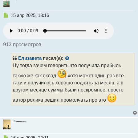
Н
15 апр 2025, 18:16
е
п
р
о
ч
913 просмотров
и
т
Елизавета
писал(а):
а
н
Ну тогда зачем говорить что получила прибыль
н
такую же как оклад
хотя может один раз все
ы
й
таки и получилось хорошо поднять за месяц, а в
п
другом месяце суммы были поскромнее, просто
о
с
автор ролика решил промолчать про это
т
Freeman
Н
16 апр 2025, 23:11