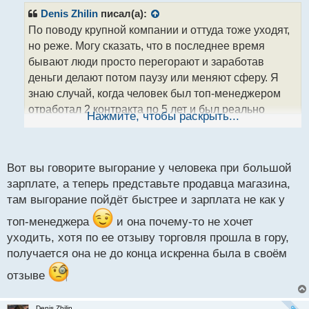
р
Denis Zhilin
писал(а):
о
По поводу крупной компании и оттуда тоже уходят,
ч
но реже. Могу сказать, что в последнее время
и
т
бывают люди просто перегорают и заработав
а
деньги делают потом паузу или меняют сферу. Я
н
знаю случай, когда человек был топ-менеджером
н
отработал 2 контракта по 5 лет и был реально
ы
Нажмите, чтобы раскрыть...
й
хорошим руководителем, но что-то пошло не так и
п
он, как было прописано в его договоре уведомил
о
своего босса о том, что не хочет идти на третью
с
Вот вы говорите выгорание у человека при большой
пятилетку, как итог были уговоры и тот босс
т
зарплате, а теперь представьте продавца магазина,
предложил 20 миллионов только за подписание
там выгорание пойдёт быстрее и зарплата не как у
нового контракта, но человек отказался и да, там
была зарплата 2,5 млн в месяц плюс еще
топ-менеджера
и она почему-то не хочет
уходить, хотя по ее отзыву торговля прошла в гору,
немаленькие премии
Были и случаи
получается она не до конца искренна была в своём
поменьше, когда люди уходили с хороших
должностей только потому, что они банально
отзыве
перегорели и больше не могут вывозить
Denis Zhilin