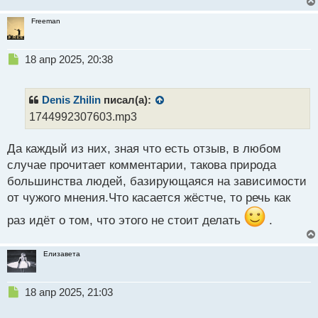
Freeman
Н
18 апр 2025, 20:38
е
п
р
Denis Zhilin
писал(а):
о
1744992307603.mp3
ч
и
Да каждый из них, зная что есть отзыв, в любом
т
а
случае прочитает комментарии, такова природа
н
большинства людей, базирующаяся на зависимости
н
от чужого мнения.Что касается жёстче, то речь как
ы
й
раз идёт о том, что этого не стоит делать
.
п
о
с
Елизавета
т
Н
18 апр 2025, 21:03
е
п