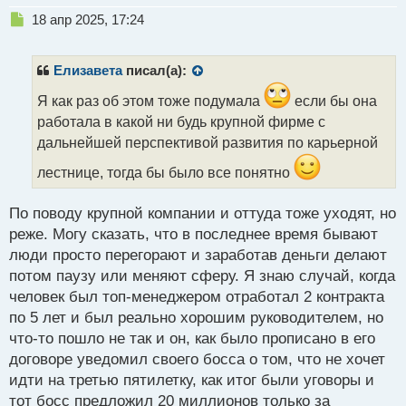
Н
18 апр 2025, 17:24
е
п
р
Елизавета
писал(а):
о
ч
Я как раз об этом тоже подумала
если бы она
и
работала в какой ни будь крупной фирме с
т
дальнейшей перспективой развития по карьерной
а
н
лестнице, тогда бы было все понятно
н
ы
По поводу крупной компании и оттуда тоже уходят, но
й
п
реже. Могу сказать, что в последнее время бывают
о
люди просто перегорают и заработав деньги делают
с
потом паузу или меняют сферу. Я знаю случай, когда
т
человек был топ-менеджером отработал 2 контракта
по 5 лет и был реально хорошим руководителем, но
что-то пошло не так и он, как было прописано в его
договоре уведомил своего босса о том, что не хочет
идти на третью пятилетку, как итог были уговоры и
тот босс предложил 20 миллионов только за