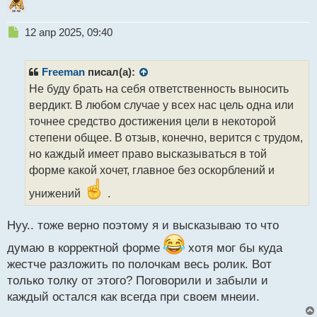
Н
12 апр 2025, 09:40
е
п
р
Freeman
писал(а):
о
Не буду брать на себя ответственность выносить
ч
вердикт. В любом случае у всех нас цель одна или
и
т
точнее средство достижения цели в некоторой
а
степени общее. В отзыв, конечно, верится с трудом,
н
но каждый имеет право высказываться в той
н
форме какой хочет, главное без оскорблений и
ы
й
унижений
.
п
о
с
Нуу.. тоже верно поэтому я и высказываю то что
т
думаю в корректной форме
хотя мог бы куда
жестче разложить по полочкам весь ролик. Вот
только толку от этого? Поговорили и забыли и
каждый остался как всегда при своем мнеии.