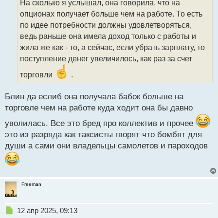
На сколько я услышал, она говорила, что на
ч
опционах получает больше чем на работе. То есть
и
т
по идее потребности должны удовлетворяться,
а
ведь раньше она имела доход только с работы и
н
жила же как - то, а сейчас, если убрать зарплату, то
н
поступление денег увеличилось, как раз за счет
ы
й
торговли
.
п
о
с
Блин да еслиб она получала бабок больше на
т
торговле чем на работе куда ходит она бы давно
уволилась. Все это бред про коллектив и прочее
это из разряда как таксисты гворят что бомбят для
души а сами они владельцы самолетов и пароходов
Freeman
Н
12 апр 2025, 09:13