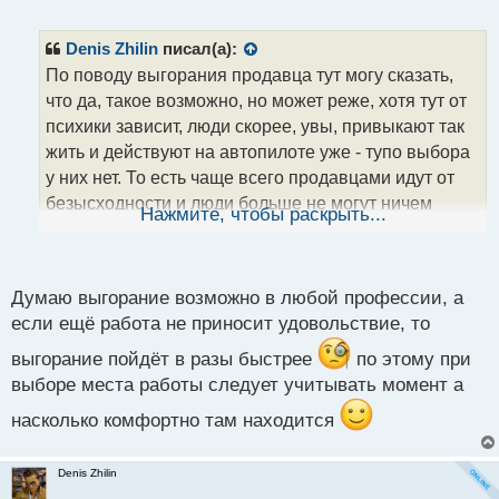
е
п
р
Denis Zhilin
писал(а):
о
По поводу выгорания продавца тут могу сказать,
ч
что да, такое возможно, но может реже, хотя тут от
и
т
психики зависит, люди скорее, увы, привыкают так
а
жить и действуют на автопилоте уже - тупо выбора
н
у них нет. То есть чаще всего продавцами идут от
н
безысходности и люди больше не могут ничем
ы
Нажмите, чтобы раскрыть...
й
другим заниматься отсюда и делаем вывод, что они
п
менее подвержены выгоранию, чем должности
о
более высокоинтеллектуальные. Но может я и не
с
Думаю выгорание возможно в любой профессии, а
прав! Не утверждаю. Просто у кого интеллект
т
если ещё работа не приносит удовольствие, то
повыше и сами почувствительнее будут, а продавец
может и не задумываться о своей жизни, работает
выгорание пойдёт в разы быстрее
по этому при
как работает годами, о каком-то развитии и не
выборе места работы следует учитывать момент а
думает и не переживает из-за этого. Опять же как я
насколько комфортно там находится
думаю, чем больше ответственности и работы тем у
человека, тем больше возрастает шанс больше
Denis Zhilin
перегореть. А касаемо искренности в отзывах не