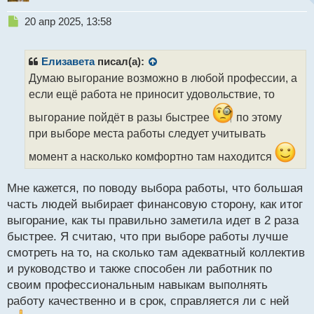
все будут говорить правду, так как порой бывает
Н
20 апр 2025, 13:58
стыдно и хочется иногда приукрасить. З.Ы. И
е
подчеркну, что никак не хочу задеть профессию
п
продавца и людей ими работающих! Без них мы
р
Елизавета
писал(а):
о
никуда и среди них много хороших людей)) Это
Думаю выгорание возможно в любой профессии, а
ч
факт))
если ещё работа не приносит удовольствие, то
и
т
выгорание пойдёт в разы быстрее
по этому
а
при выборе места работы следует учитывать
н
н
момент а насколько комфортно там находится
ы
й
п
Мне кажется, по поводу выбора работы, что большая
о
часть людей выбирает финансовую сторону, как итог
с
выгорание, как ты правильно заметила идет в 2 раза
т
быстрее. Я считаю, что при выборе работы лучше
смотреть на то, на сколько там адекватный коллектив
и руководство и также способен ли работник по
своим профессиональным навыкам выполнять
работу качественно и в срок, справляется ли с ней