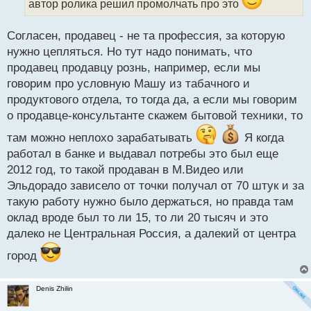
автор ролика решил промолчать про это
ы
й
п
Согласен, продавец - не та профессия, за которую
о
нужно цепляться. Но тут надо понимать, что
с
продавец продавцу рознь, например, если мы
т
говорим про условную Машу из табачного и
продуктового отдела, то тогда да, а если мы говорим
о продавце-консультанте скажем бытовой техники, то
там можно неплохо зарабатывать
Я когда
работал в банке и выдавал потребы это был еще
2012 год, то такой продаван в М.Видео или
Эльдорадо зависело от точки получал от 70 штук и за
такую работу нужно было держаться, но правда там
оклад вроде был то ли 15, то ли 20 тысяч и это
далеко не Центральная Россия, а далекий от центра
город
Denis Zhilin