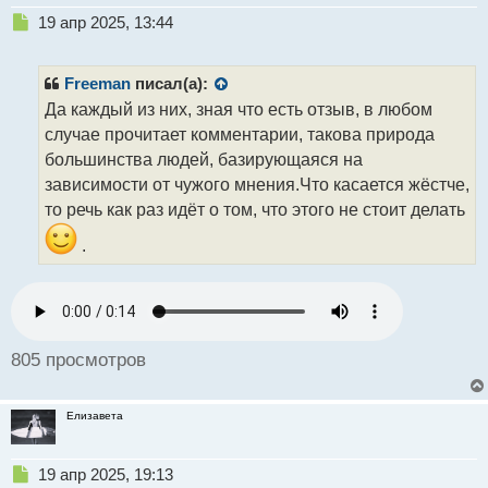
Н
19 апр 2025, 13:44
е
п
р
Freeman
писал(а):
о
Да каждый из них, зная что есть отзыв, в любом
ч
случае прочитает комментарии, такова природа
и
т
большинства людей, базирующаяся на
а
зависимости от чужого мнения.Что касается жёстче,
н
то речь как раз идёт о том, что этого не стоит делать
н
ы
.
й
п
о
с
т
805 просмотров
Елизавета
Н
19 апр 2025, 19:13