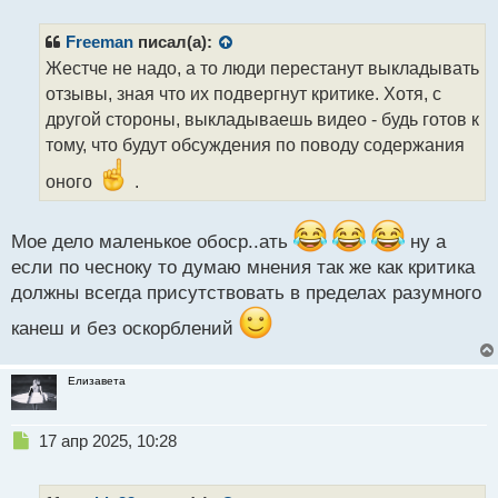
п
р
Freeman
писал(а):
о
Жестче не надо, а то люди перестанут выкладывать
ч
отзывы, зная что их подвергнут критике. Хотя, с
и
т
другой стороны, выкладываешь видео - будь готов к
а
тому, что будут обсуждения по поводу содержания
н
н
оного
.
ы
й
п
Мое дело маленькое обоср..ать
ну а
о
если по чесноку то думаю мнения так же как критика
с
должны всегда присутствовать в пределах разумного
т
канеш и без оскорблений
Елизавета
Н
17 апр 2025, 10:28
е
п