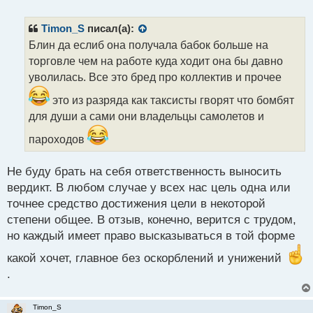
е
п
р
Timon_S
писал(а):
о
Блин да еслиб она получала бабок больше на
ч
торговле чем на работе куда ходит она бы давно
и
т
уволилась. Все это бред про коллектив и прочее
а
это из разряда как таксисты гворят что бомбят
н
н
для души а сами они владельцы самолетов и
ы
пароходов
й
п
о
Не буду брать на себя ответственность выносить
с
вердикт. В любом случае у всех нас цель одна или
т
точнее средство достижения цели в некоторой
степени общее. В отзыв, конечно, верится с трудом,
но каждый имеет право высказываться в той форме
какой хочет, главное без оскорблений и унижений
.
Timon_S