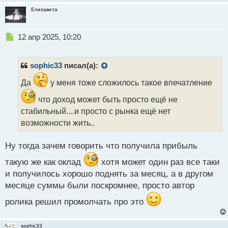
Елизавета
Н
12 апр 2025, 10:20
е
п
р
sophic33
писал(а):
о
ч
Да
у меня тоже сложилось такое впечатление
и
что доход может быть просто ещё не
т
а
стабильный....и просто с рынка ещё нет
н
возможности жить..
н
ы
Ну тогда зачем говорить что получила прибыль
й
п
такую же как оклад
хотя может один раз все таки
о
и получилось хорошо поднять за месяц, а в другом
с
т
месяце суммы были поскромнее, просто автор
ролика решил промолчать про это
sophic33