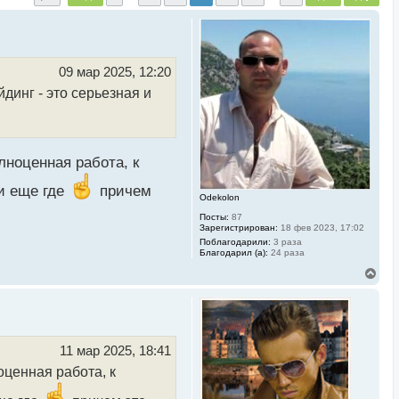
09 мар 2025, 12:20
йдинг - это серьезная и
лноценная работа, к
ли еще где
причем
Odekolon
Посты:
87
Зарегистрирован:
18 фев 2023, 17:02
Поблагодарили:
3 раза
Благодарил (а):
24 раза
В
е
р
н
у
т
ь
11 мар 2025, 18:41
с
оценная работа, к
я
к
н