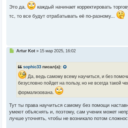
н
Это да,
каждый начинает корректировать торгов
ы
й
тс, то все будут отрабатывать её по-разному...
п
о
с
т
Н
Artur Kot
»
15 мар 2025, 16:02
е
п
р
sophic33
писал(а):
о
ч
Да, ведь самому всему научиться, и без помочи
и
безусловно пойдет на пользу, но не всегда такой ч
т
а
формализована.
н
н
Тут ты права научиться самому без помощи наставни
ы
умеют объяснять и, поэтому, сам ученик может не
й
п
лучше уточнять, чтобы не возникало потом сложност
о
с