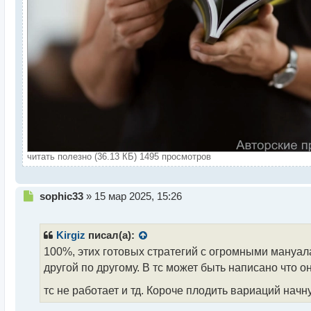
читать полезно (36.13 КБ) 1495 просмотров
Н
sophic33
»
15 мар 2025, 15:26
е
п
р
Kirgiz
писал(а):
о
100%, этих готовых стратегий с огромными мануала
ч
другой по другому. В тс может быть написано что он
и
т
тс не работает и тд. Короче плодить вариаций начну
а
н