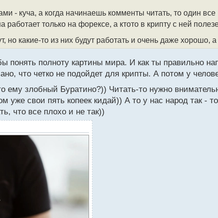
ми - куча, а когда начинаешь комменты читать, то один все
а работает только на форексе, а ктото в крипту с ней полезе
т, но какие-то из них будут работать и очень даже хорошо, а
бы понять полноту картины мира. И как ты правильно нап
ано, что четко не подойдет для крипты. А потом у челов
кто ему злобный Буратино?)) Читать-то нужно вниматель
м уже свои пять копеек кидай)) А то у нас народ так - т
ь, что все плохо и не так))