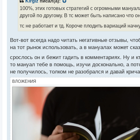
Kirgiz
писал(а):
о
100%, этих готовых стратегий с огромными мануала
ч
другой по другому. В тс может быть написано что он
и
т
тс не работает и тд. Короче плодить вариаций начну
а
н
н
Вот-вот всегда надо читать негативные отзывы, что
ы
на тот рынок использовать, а в мануалах может сказ
й
п
срослось он и бежит гадить в комментариях. Ну и 
о
то мануал тебе в помощь, изучи досконально, а пото
с
не получилось, толком не разобрался и давай кричат
т
ВЛОЖЕНИЯ