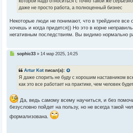
которой надо относиться с точно такой же серьезн
т
даже не просто работа, а полноценный бизнес
а
н
н
Некоторые люди не понимают, что в трейдинге все с
ы
хочешь и когда придется)) Но это в корне неправил
й
негативным последствиям. Вы видимо нормально ра
п
о
с
т
Н
sophic33
»
14 мар 2025, 14:25
е
п
р
Artur Kot
писал(а):
о
Я даже спорить не буду с хорошим наставником все
ч
как это все работает на практике, чем человек будет
и
т
а
Да, ведь самому всему научиться, и без помочи 
н
н
безусловно пойдет на пользу, но не всегда такой ч
ы
формализована.
й
п
о