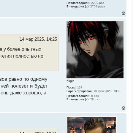
Поблагодарили:
2229 раз
Благодарил (а):
2702 раза
В
е
р
н
у
т
ь
14 мар 2025, 14:25
с
я
ле у более опытных ,
к
н
атегия полностью не
а
ч
а
л
у
все равно по одному
Kirgiz
 ней полезет и будет
Посты:
138
Зарегистрирован:
10 фев 2023, 18:08
чень даже хорошо, а
Поблагодарили:
8 раз
Благодарил (а):
28 раз
В
е
р
н
у
т
ь