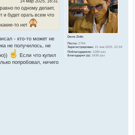
14 мар 2025, 16:31
с
 равно по одному делает,
я
к
т и будет орать всем что
н
а
 какие-то нет
ч
а
л
Denis Zhilin
у
исал - кто-то может не
Посты:
2764
ека не получилось, не
Зарегистрирован:
21 янв 2025, 22:33
Поблагодарили:
1289 раз
но))
Если что купил
Благодарил (а):
1638 раз
олько попробовал, ничего