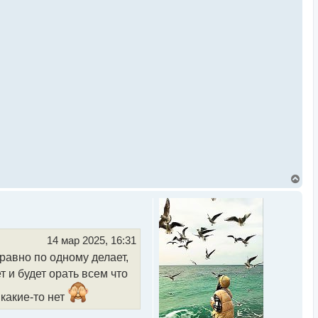
В
е
р
н
у
т
ь
14 мар 2025, 16:31
с
 равно по одному делает,
я
к
т и будет орать всем что
н
а
 какие-то нет
ч
а
л