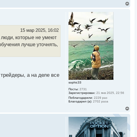
В
е
р
н
у
т
ь
15 мар 2025, 16:02
с
е люди, которые не умеют
я
к
обучения лучше уточнять,
н
а
ч
а
л
у
трейдеры, а на деле все
sophic33
Посты:
2731
Зарегистрирован:
21 янв 2025, 22:56
Поблагодарили:
2229 раз
Благодарил (а):
2702 раза
В
е
р
н
у
т
ь