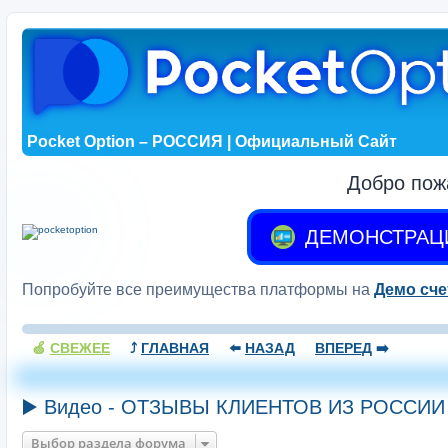
Pocket Option – РОССИЯ | Официальный Сайт
Добро пож
ДЕМОНСТРАЦ
Попробуйте все преимущества платформы на
Демо сче
🍏
СВЕЖЕЕ
⤴️
ГЛАВНАЯ
⬅️
НАЗАД
ВПЕРЕД
➡️
▶️ Видео - ОТЗЫВЫ КЛИЕНТОВ ИЗ РОССИИ
Выбор раздела форума