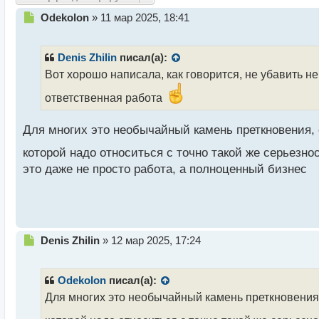
Н
Odekolon
»
11 мар 2025, 18:41
е
п
р
Denis Zhilin
писал(а):
о
Вот хорошо написала, как говорится, не убавить не
ч
и
ответственная работа
т
а
Для многих это необычайный камень преткновения, о
н
н
которой надо относиться с точно такой же серьезно
ы
это даже не просто работа, а полноценный бизнес
й
п
о
с
т
Н
Denis Zhilin
»
12 мар 2025, 17:24
е
п
р
Odekolon
писал(а):
о
Для многих это необычайный камень преткновения, 
ч
и