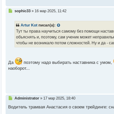
т
Н
sophic33
»
16 мар 2025, 11:42
е
п
р
Artur Kot
писал(а):
о
Тут ты права научиться самому без помощи наставни
ч
объяснять и, поэтому, сам ученик может неправил
и
т
чтобы не возникало потом сложностей. Ну и да - с
а
н
н
ы
Да
поэтому надо выбирать наставника с умом,
й
наоборот...
п
о
с
т
Н
Administrator
»
17 мар 2025, 18:40
е
Водитель трамвая Анастасия о своем трейдинге: сн
п
р