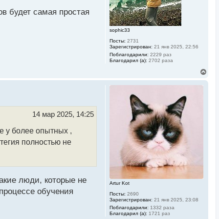
у
ов будет самая простая
sophic33
Посты:
2731
Зарегистрирован:
21 янв 2025, 22:56
Поблагодарили:
2229 раз
Благодарил (а):
2702 раза
В
е
р
н
у
т
ь
14 мар 2025, 14:25
с
я
ле у более опытных ,
к
н
атегия полностью не
а
ч
а
л
у
такие люди, которые не
Artur Kot
 процессе обучения
Посты:
2690
Зарегистрирован:
21 янв 2025, 23:08
Поблагодарили:
1332 раза
Благодарил (а):
1721 раз