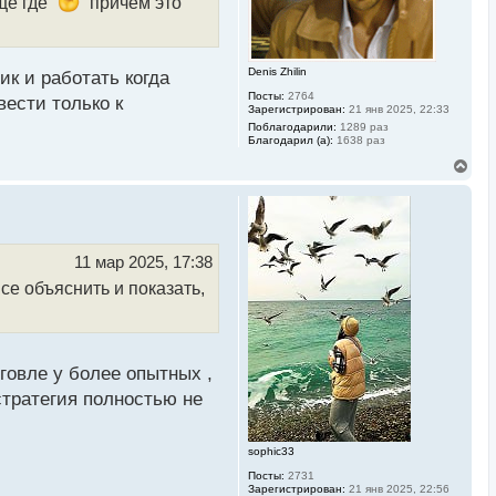
ще где
причем это
а
ч
а
л
Denis Zhilin
у
ик и работать когда
Посты:
2764
вести только к
Зарегистрирован:
21 янв 2025, 22:33
Поблагодарили:
1289 раз
Благодарил (а):
1638 раз
В
е
р
н
у
т
ь
11 мар 2025, 17:38
с
се объяснить и показать,
я
к
н
а
ч
а
рговле у более опытных ,
л
стратегия полностью не
у
sophic33
Посты:
2731
Зарегистрирован:
21 янв 2025, 22:56