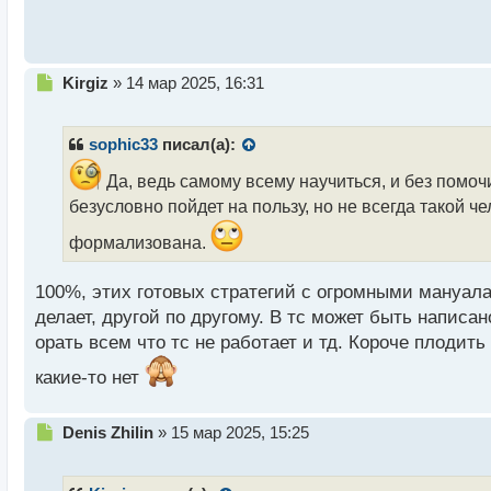
с
т
Н
Kirgiz
»
14 мар 2025, 16:31
е
п
р
sophic33
писал(а):
о
ч
Да, ведь самому всему научиться, и без помочи
и
безусловно пойдет на пользу, но не всегда такой ч
т
а
формализована.
н
н
100%, этих готовых стратегий с огромными мануалам
ы
делает, другой по другому. В тс может быть написано
й
п
орать всем что тс не работает и тд. Короче плодить
о
какие-то нет
с
т
Н
Denis Zhilin
»
15 мар 2025, 15:25
е
п
р