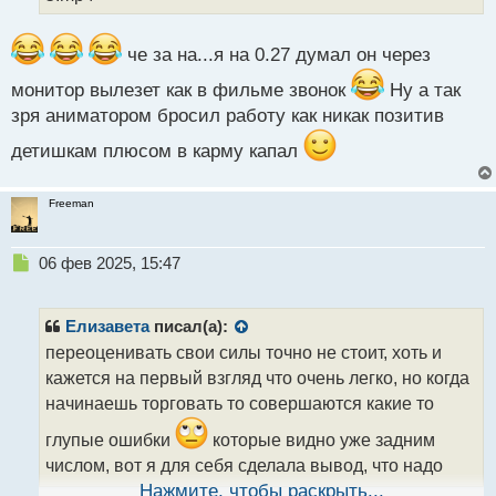
а
н
н
че за на...я на 0.27 думал он через
ы
монитор вылезет как в фильме звонок
Ну а так
й
п
зря аниматором бросил работу как никак позитив
о
детишкам плюсом в карму капал
с
т
Freeman
Н
06 фев 2025, 15:47
е
п
р
Елизавета
писал(а):
о
переоценивать свои силы точно не стоит, хоть и
ч
кажется на первый взгляд что очень легко, но когда
и
т
начинаешь торговать то совершаются какие то
а
глупые ошибки
которые видно уже задним
н
н
числом, вот я для себя сделала вывод, что надо
ы
торговать только понятную ситуацию, если что то не
Нажмите, чтобы раскрыть...