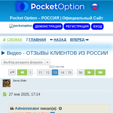
Pocket Option – РОССИЯ | Официальный Сайт
ДЕМОНСТРАЦИЯ
РЕГИСТРАЦИЯ
ВХОД
🍏
СВЕЖЕЕ
⤴️
ГЛАВНАЯ
⬅️
НАЗАД
ВПЕРЕД
➡️
▶️ Видео - ОТЗЫВЫ КЛИЕНТОВ ИЗ РОССИИ
Выбор раздела форума
1113 постов
Страница
13
из
56
1
11
12
13
14
15
56
Пред.
След.
След.
…
…
Denis Zhilin
Н
27 янв 2025, 17:14
е
п
р
Administrator
писал(а):
о