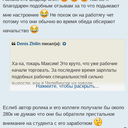
ы
благодарен подобным отзывам за то что подымают
й
п
мне настроение
Не похож он на работягу чет
о
потому что они обычно во время обеда обсирают
с
т
начальство
Denis Zhilin
писал(а):
Ха-ха, токарь Максим! Это круто, что уже рабочие
начали торговать. За последнее время зарплаты
подобных рабочих специальностей сильно
выросли, вон в Челябинске на заводе
Нажмите, чтобы раскрыть...
фрезеровщикам предлагают зарплату 280 тысяч
сразу!
Но это круто, что рабочие и стремятся
заработать еще, а помог им в этом - кто бы
Еслиб автор ролика и его коллеги получали бы около
подумать - бывший студент!) Хотя обычно студенты
280к не думаю что они бы обратили пристальное
в технарях ни к чему не стремятся, но их бригаде
внимание на студента с его заработком
повезло и они сорвали свой джекпот! Давай, Макс,