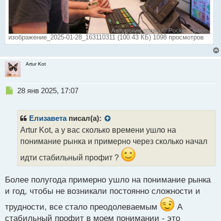
изображение_2025-01-28_163110311 (100.43 КБ) 1098 просмотров
Artur Kot
Н
28 янв 2025, 17:07
е
п
р
Елизавета
писал(а):
о
Artur Kot, а у вас сколько времени ушло на
ч
понимание рынка и примерно через сколько начал
и
т
идти стабильный профит ?
а
н
н
Более полугода примерно ушло на понимание рынка
ы
и год, чтобы не возникали постоянно сложности и
й
п
трудности, все стало преодолеваемым
А
о
стабильный профит в моем понимании - это