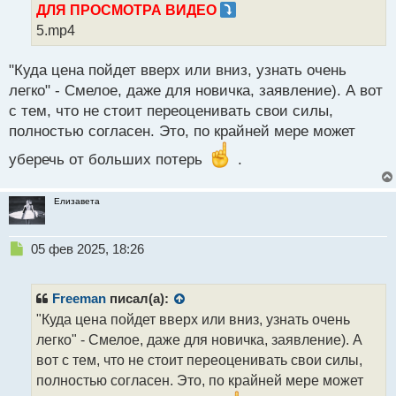
ДЛЯ ПРОСМОТРА ВИДЕО
и
т
5.mp4
а
н
"Куда цена пойдет вверх или вниз, узнать очень
н
легко" - Смелое, даже для новичка, заявление). А вот
ы
й
с тем, что не стоит переоценивать свои силы,
п
полностью согласен. Это, по крайней мере может
о
с
уберечь от больших потерь
.
т
Елизавета
Н
05 фев 2025, 18:26
е
п
р
Freeman
писал(а):
о
"Куда цена пойдет вверх или вниз, узнать очень
ч
легко" - Смелое, даже для новичка, заявление). А
и
т
вот с тем, что не стоит переоценивать свои силы,
а
полностью согласен. Это, по крайней мере может
н