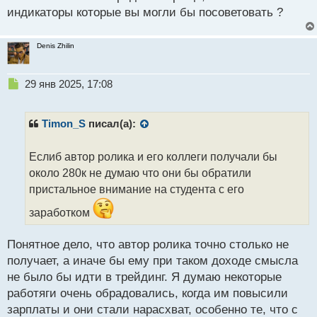
индикаторы которые вы могли бы посоветовать ?
Denis Zhilin
Н
29 янв 2025, 17:08
е
п
р
Timon_S
писал(а):
о
ч
Еслиб автор ролика и его коллеги получали бы
и
т
около 280к не думаю что они бы обратили
а
пристальное внимание на студента с его
н
н
заработком
ы
й
Понятное дело, что автор ролика точно столько не
п
получает, а иначе бы ему при таком доходе смысла
о
с
не было бы идти в трейдинг. Я думаю некоторые
т
работяги очень обрадовались, когда им повысили
зарплаты и они стали нарасхват, особенно те, что с