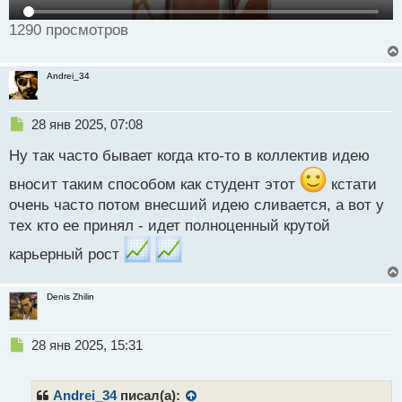
1290 просмотров
Andrei_34
Н
28 янв 2025, 07:08
е
Ну так часто бывает когда кто-то в коллектив идею
п
р
вносит таким способом как студент этот
кстати
о
очень часто потом внесший идею сливается, а вот у
ч
и
тех кто ее принял - идет полноценный крутой
т
а
карьерный рост
н
н
Denis Zhilin
ы
й
п
Н
28 янв 2025, 15:31
о
е
с
п
т
р
Andrei_34
писал(а):