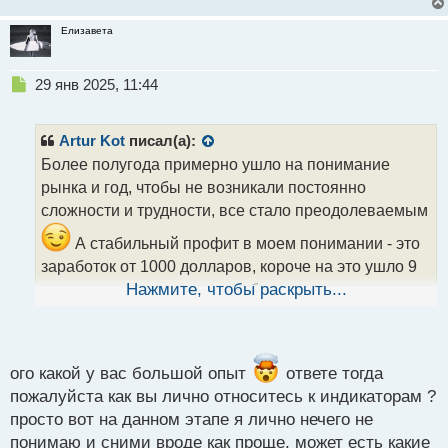
жги и руби дальше бабос!
Елизавета
Н
29 янв 2025, 11:44
е
п
р
Artur Kot
писал(а):
о
Более полугода примерно ушло на понимание
ч
рынка и год, чтобы не возникали постоянно
и
т
сложности и трудности, все стало преодолеваемым
а
А стабильный профит в моем понимании - это
н
н
заработок от 1000 долларов, короче на это ушло 9
ы
месяцев и тогда я ушел с работы и сосредоточился
Нажмите, чтобы раскрыть...
й
на трейдинге правда это было уже давно, более 10
п
лет назад. А в плюс я выходить стал после 4
о
с
месяцев, в первые полтора месяца был минус, а
т
ого какой у вас большой опыт
ответе тогда
потом оставшиеся время уходил тупо в ноль, вот
пожалуйста как вы лично относитесь к индикаторам ?
такие дела
просто вот на данном этапе я лично нечего не
понимаю и сними вроде как проще, может есть какие