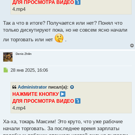
ДЛЯ ПРОСМОТРА ВИДЕО
и
т
4.mp4
а
н
Так а что в итоге? Получается или нет? Понял что
н
только дискутируют пока, но не совсем ясно начали
ы
й
ли торговать или нет
.
п
о
с
Denis Zhilin
т
Н
28 янв 2025, 16:06
е
п
р
Administrator
писал(а):
о
НАЖМИТЕ КНОПКУ
ч
ДЛЯ ПРОСМОТРА ВИДЕО
и
т
4.mp4
а
н
Ха-ха, токарь Максим! Это круто, что уже рабочие
н
начали торговать. За последнее время зарплаты
ы
й