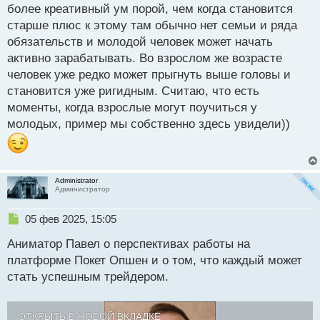
т
более креативный ум порой, чем когда становится
старше плюс к этому там обычно нет семьи и ряда
обязательств и молодой человек может начать
активно зарабатывать. Во взрослом же возрасте
человек уже редко может прыгнуть выше головы и
становится уже ригидным. Считаю, что есть
моменты, когда взрослые могут поучиться у
молодых, пример мы собственно здесь увидели))
Administrator
Администратор
Н
05 фев 2025, 15:05
е
Аниматор Павел о перспективах работы на
п
р
платформе Покет Опшен и о том, что каждый может
о
стать успешным трейдером.
ч
и
т
ОТКРЫТЬ В НОВОЙ ВКЛАДКЕ