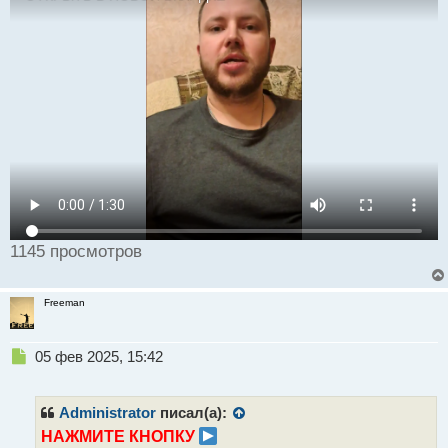
а
н
н
ы
й
п
о
с
т
1145 просмотров
Freeman
Н
05 фев 2025, 15:42
е
п
р
Administrator
писал(а):
о
НАЖМИТЕ КНОПКУ
ч