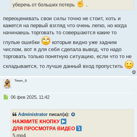
н
уберечь от больших потерь
.
ы
й
переоценивать свои силы точно не стоит, хоть и
п
кажется на первый взгляд что очень легко, но когда
о
с
начинаешь торговать то совершаются какие то
т
глупые ошибки
которые видно уже задним
числом, вот я для себя сделала вывод, что надо
торговать только понятную ситуацию, если что то не
складывается, то лучше данный вход пропустить
Timon_S
Н
06 фев 2025, 11:42
е
п
р
Administrator
писал(а):
о
НАЖМИТЕ КНОПКУ
ч
ДЛЯ ПРОСМОТРА ВИДЕО
и
т
5.mp4