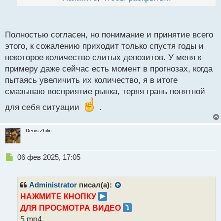
й
складывается, то лучше данный вход пропустить
п
о
с
Полностью согласен, но понимание и принятие всего
т
этого, к сожалению приходит только спустя годы и
некоторое количество слитых депозитов. У меня к
примеру даже сейчас есть момент в прогнозах, когда
пытаясь увеличить их количество, я в итоге
смазываю восприятие рынка, теряя грань понятной
для себя ситуации
.
Denis Zhilin
Н
06 фев 2025, 17:05
е
п
р
Administrator
писал(а):
о
НАЖМИТЕ КНОПКУ
ч
ДЛЯ ПРОСМОТРА ВИДЕО
и
т
5.mp4