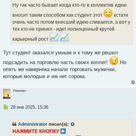
о
Ну так часто бывает когда кто-то в коллектив идею
ч
и
вносит таким способом как студент этот
кстати
т
очень часто потом внесший идею сливается, а вот у
а
тех кто ее принял - идет полноценный крутой
н
н
карьерный рост
ы
й
п
Тут студент оказался умным и к тому же решил
о
подсадить на торговлю часть своих коллег!
Но
с
т
опять же наверняка начали торговать мужички,
которые молодые и им нет сорока.
Freeman
Н
28 янв 2025, 15:36
е
п
р
Administrator
писал(а):
о
НАЖМИТЕ КНОПКУ
ч