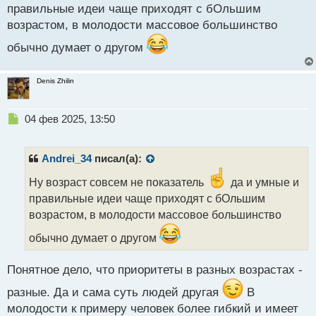
п
правильные идеи чаще приходят с бОльшим
о
возрастом, в молодости массовое большинство
с
т
обычно думает о другом
Denis Zhilin
Н
04 фев 2025, 13:50
е
п
р
Andrei_34
писал(а):
о
ч
Ну возраст совсем не показатель
да и умные и
и
правильные идеи чаще приходят с бОльшим
т
возрастом, в молодости массовое большинство
а
н
обычно думает о другом
н
ы
Понятное дело, что приоритеты в разных возрастах -
й
п
разные. Да и сама суть людей другая
В
о
молодости к примеру человек более гибкий и имеет
с