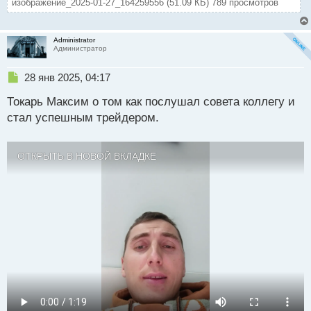
изображение_2025-01-27_164259556 (51.09 КБ) 789 просмотров
Administrator
Администратор
Н
28 янв 2025, 04:17
е
Токарь Максим о том как послушал совета коллегу и
п
р
стал успешным трейдером.
о
ч
и
ОТКРЫТЬ В НОВОЙ ВКЛАДКЕ
т
а
н
н
ы
й
п
о
с
т