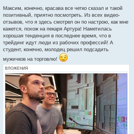
н
Максим, конечно, красава все четко сказал и такой
н
позитивный, приятно посмотреть. Из всех видео-
ы
й
отзывов, что я здесь смотрел он по настрою, как мне
п
кажется, похож на пекаря Артура! Наметилась
о
хорошая тенденция в последнее время, что в
с
трейдинг идут люди из рабочих профессий! А
т
студент, конечно, молодец решил подсадить
мужичков на торговлю!
ВЛОЖЕНИЯ