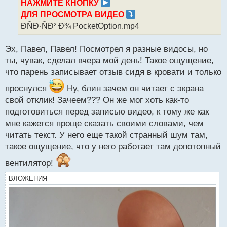
НАЖМИТЕ КНОПКУ
ч
ДЛЯ ПРОСМОТРА ВИДЕО
и
т
ÐÑÐ·ÑÐ² Ð¾ PocketOption.mp4
а
н
Эх, Павел, Павел! Посмотрел я разные видосы, но
н
ты, чувак, сделал вчера мой день! Такое ощущение,
ы
й
что парень записывает отзыв сидя в кровати и только
п
проснулся
Ну, блин зачем он читает с экрана
о
с
свой отклик! Зачеем??? Он же мог хоть как-то
т
подготовиться перед записью видео, к тому же как
мне кажется проще сказать своими словами, чем
читать текст. У него еще такой странный шум там,
такое ощущение, что у него работает там допотопный
вентилятор!
ВЛОЖЕНИЯ