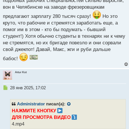
подобных рабочих специальностей сильно выросли,
п
вон в Челябинске на заводе фрезеровщикам
о
с
предлагают зарплату 280 тысяч сразу!
Но это
т
круто, что рабочие и стремятся заработать еще, а
помог им в этом - кто бы подумать - бывший
студент!) Хотя обычно студенты в технарях ни к чему
не стремятся, но их бригаде повезло и они сорвали
свой джекпот! Давай, Макс, жги и руби дальше
бабос!
Artur Kot
Н
28 янв 2025, 17:02
е
п
р
Administrator
писал(а):
о
НАЖМИТЕ КНОПКУ
ч
ДЛЯ ПРОСМОТРА ВИДЕО
и
т
4.mp4
а