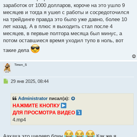
с
заработок от 1000 долларов, короче на это ушло 9
т
месяцев и тогда я ушел с работы и сосредоточился
на трейдинге правда это было уже давно, более 10
лет назад. А в плюс я выходить стал после 4
месяцев, в первые полтора месяца был минус, а
потом оставшиеся время уходил тупо в ноль, вот
такие дела
Timon_S
Н
29 янв 2025, 08:44
е
п
р
Administrator
писал(а):
о
НАЖМИТЕ КНОПКУ
ч
ДЛЯ ПРОСМОТРА ВИДЕО
и
т
4.mp4
а
н
н
Аахаха это шедевр блин
Как же я