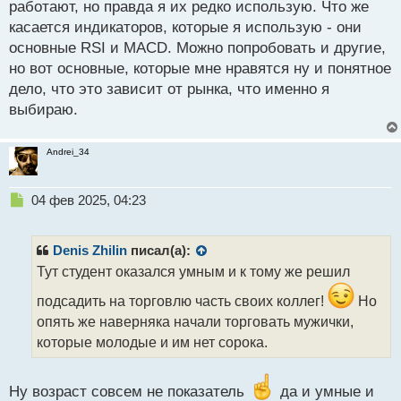
работают, но правда я их редко использую. Что же
касается индикаторов, которые я использую - они
основные RSI и MACD. Можно попробовать и другие,
но вот основные, которые мне нравятся ну и понятное
дело, что это зависит от рынка, что именно я
выбираю.
Andrei_34
Н
04 фев 2025, 04:23
е
п
р
Denis Zhilin
писал(а):
о
Тут студент оказался умным и к тому же решил
ч
и
подсадить на торговлю часть своих коллег!
Но
т
опять же наверняка начали торговать мужички,
а
которые молодые и им нет сорока.
н
н
ы
Ну возраст совсем не показатель
да и умные и
й