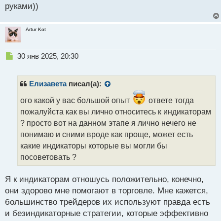
руками))
Artur Kot
Н
30 янв 2025, 20:30
е
п
р
Елизавета
писал(а):
о
ч
ого какой у вас большой опыт
ответе тогда
и
пожалуйста как вы лично относитесь к индикаторам
т
? просто вот на данном этапе я лично нечего не
а
понимаю и сними вроде как проще, может есть
н
н
какие индикаторы которые вы могли бы
ы
посоветовать ?
й
п
Я к индикаторам отношусь положительно, конечно,
о
с
они здорово мне помогают в торговле. Мне кажется,
т
большинство трейдеров их используют правда есть
и безиндикаторные стратегии, которые эффективно