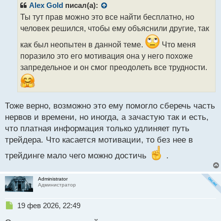
р
Alex Gold
писал(а):
о
Ты тут прав можно это все найти бесплатно, но
ч
человек решился, чтобы ему объяснили другие, так
и
т
как был неопытен в данной теме.
Что меня
а
поразило это его мотивация она у него похоже
н
н
запредельное и он смог преодолеть все трудности.
ы
й
п
о
Тоже верно, возможно это ему помогло сберечь часть
с
нервов и времени, но иногда, а зачастую так и есть,
т
что платная информация только удлиняет путь
трейдера. Что касается мотивации, то без нее в
трейдинге мало чего можно достичь
.
Administrator
Администратор
Н
19 фев 2026, 22:49
е