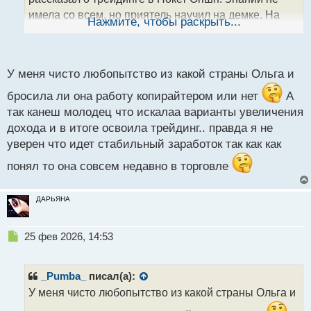
н
имела со всем, но приятель научил на демке. На
ы
Нажмите, чтобы раскрыть...
й
реале были сливы вначале, но спустя время
п
новострилась и создала себе достойную
о
с
подработку. Спасибо другу, всем бы таких
У меня чисто любопытство из какой страны Ольга и
т
Видео автора:
бросила ли она работу копирайтером или нет
А
https://pocket-ru.com/videopage/27370/frame
так канеш молодец что искалаа варианты увеличения
дохода и в итоге освоила трейдинг.. правда я не
уверен что идет стабильный заработок так как как
понял то она совсем недавно в торговле
ДАРЬЯНА
Н
25 фев 2026, 14:53
е
п
р
_Pumba_
писал(а):
о
У меня чисто любопытство из какой страны Ольга и
ч
и