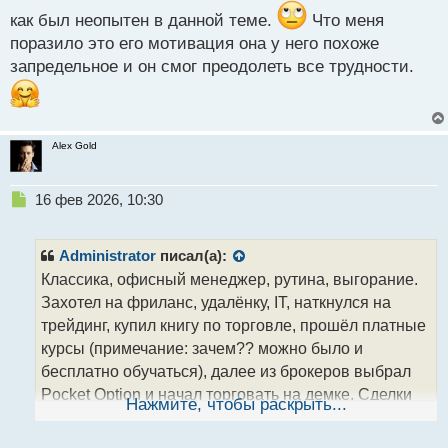
т
как был неопытен в данной теме.
Что меня
поразило это его мотивация она у него похоже
запредельное и он смог преодолеть все трудности.
Alex Gold
Н
16 фев 2026, 10:30
е
п
р
Administrator
писал(а):
о
Классика, офисный менеджер, рутина, выгорание.
ч
Захотел на фриланс, удалёнку, IT, наткнулся на
и
т
трейдинг, купил книгу по торговле, прошёл платные
а
курсы (примечание: зачем?? можно было и
н
бесплатно обучаться), далее из брокеров выбрал
н
Pocket Option и начал торговать на демке. Сделки
ы
Нажмите, чтобы раскрыть...
й
по три минуты, скальпинг. Понравился терминал и
п
техпо. Удобные аналитические инструменты.