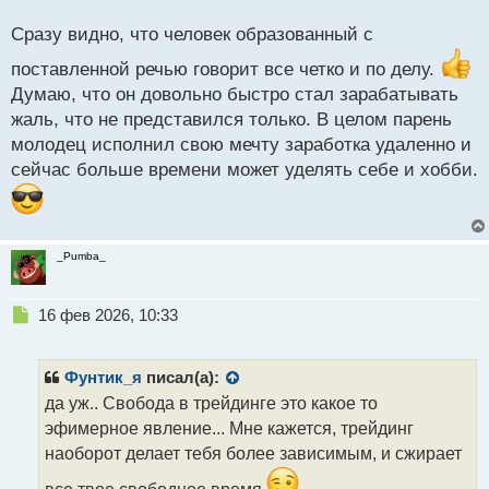
о
Теперь сам планирует свой день, посвящает утро
с
Сразу видно, что человек образованный с
спорту, вечер анализу рынка. Получил
т
долгожданную свободу о которой мечтал годами.
поставленной речью говорит все четко и по делу.
Думаю, что он довольно быстро стал зарабатывать
Улыбка в конце отзыва бесценна
жаль, что не представился только. В целом парень
Видео автора:
молодец исполнил свою мечту заработка удаленно и
https://pocket-ru.com/videopage/27128/frame
сейчас больше времени может уделять себе и хобби.
_Pumba_
Н
16 фев 2026, 10:33
е
п
р
Фунтик_я
писал(а):
о
да уж.. Свобода в трейдинге это какое то
ч
эфимерное явление... Мне кажется, трейдинг
и
т
наоборот делает тебя более зависимым, и сжирает
а
все твое свободное время