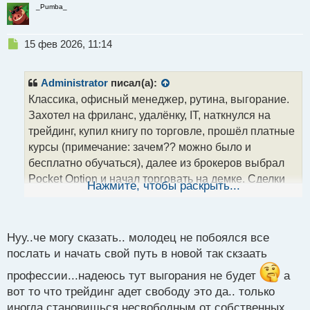
_Pumba_
Н
15 фев 2026, 11:14
е
п
р
Administrator
писал(а):
о
Классика, офисный менеджер, рутина, выгорание.
ч
Захотел на фриланс, удалёнку, IT, наткнулся на
и
т
трейдинг, купил книгу по торговле, прошёл платные
а
курсы (примечание: зачем?? можно было и
н
бесплатно обучаться), далее из брокеров выбрал
н
Pocket Option и начал торговать на демке. Сделки
ы
Нажмите, чтобы раскрыть...
й
по три минуты, скальпинг. Понравился терминал и
п
техпо. Удобные аналитические инструменты.
о
Теперь сам планирует свой день, посвящает утро
с
Нуу..че могу сказать.. молодец не побоялся все
спорту, вечер анализу рынка. Получил
т
послать и начать свой путь в новой так скзаать
долгожданную свободу о которой мечтал годами.
профессии...надеюсь тут выгорания не будет
а
Улыбка в конце отзыва бесценна
вот то что трейдинг адет свободу это да.. только
Видео автора:
иногда становишься несвободным от собственных