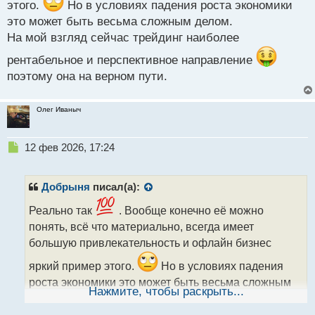
т
этого.
Но в условиях падения роста экономики
это может быть весьма сложным делом.
На мой взгляд сейчас трейдинг наиболее
рентабельное и перспективное направление
поэтому она на верном пути.
Олег Иваныч
Н
12 фев 2026, 17:24
е
п
р
Добрыня
писал(а):
о
ч
Реально так
. Вообще конечно её можно
и
понять, всё что материально, всегда имеет
т
большую привлекательность и офлайн бизнес
а
н
яркий пример этого.
Но в условиях падения
н
роста экономики это может быть весьма сложным
ы
Нажмите, чтобы раскрыть...
делом.
й
п
На мой взгляд сейчас трейдинг наиболее