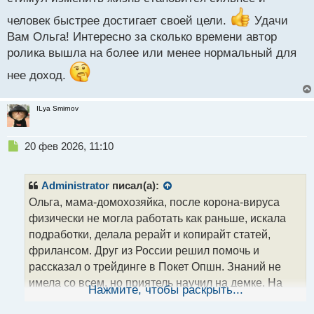
https://pocket-ru.com/videopage/27370/frame
человек быстрее достигает своей цели.
Удачи
Вам Ольга! Интересно за сколько времени автор
ролика вышла на более или менее нормальный для
нее доход.
ILya Smirnov
Н
20 фев 2026, 11:10
е
п
р
Administrator
писал(а):
о
Ольга, мама-домохозяйка, после корона-вируса
ч
физически не могла работать как раньше, искала
и
т
подработки, делала рерайт и копирайт статей,
а
фрилансом. Друг из России решил помочь и
н
рассказал о трейдинге в Покет Опшн. Знаний не
н
имела со всем, но приятель научил на демке. На
ы
Нажмите, чтобы раскрыть...
й
реале были сливы вначале, но спустя время
п