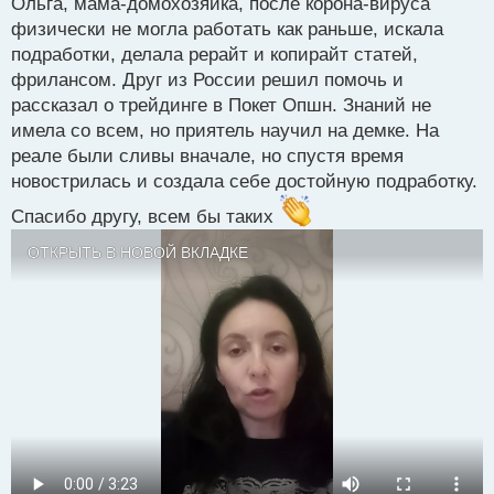
Ольга, мама-домохозяйка, после корона-вируса
п
р
физически не могла работать как раньше, искала
о
подработки, делала рерайт и копирайт статей,
ч
фрилансом. Друг из России решил помочь и
и
т
рассказал о трейдинге в Покет Опшн. Знаний не
а
имела со всем, но приятель научил на демке. На
н
реале были сливы вначале, но спустя время
н
новострилась и создала себе достойную подработку.
ы
й
Спасибо другу, всем бы таких
п
о
ОТКРЫТЬ В НОВОЙ ВКЛАДКЕ
с
т