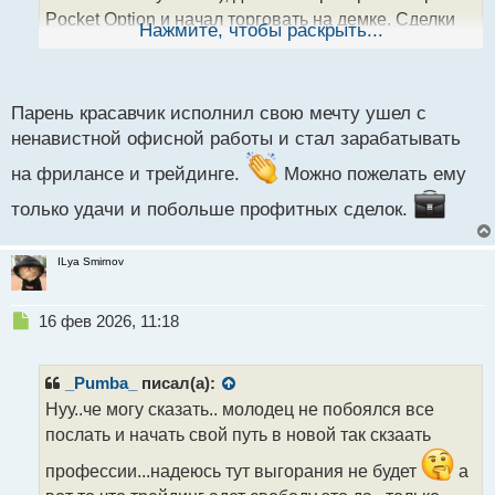
н
Pocket Option и начал торговать на демке. Сделки
ы
Нажмите, чтобы раскрыть...
й
по три минуты, скальпинг. Понравился терминал и
п
техпо. Удобные аналитические инструменты.
о
Теперь сам планирует свой день, посвящает утро
с
Парень красавчик исполнил свою мечту ушел с
спорту, вечер анализу рынка. Получил
т
ненавистной офисной работы и стал зарабатывать
долгожданную свободу о которой мечтал годами.
на фрилансе и трейдинге.
Можно пожелать ему
Улыбка в конце отзыва бесценна
Видео автора:
только удачи и побольше профитных сделок.
https://pocket-ru.com/videopage/27128/frame
ILya Smirnov
Н
16 фев 2026, 11:18
е
п
р
_Pumba_
писал(а):
о
Нуу..че могу сказать.. молодец не побоялся все
ч
послать и начать свой путь в новой так скзаать
и
т
профессии...надеюсь тут выгорания не будет
а
а