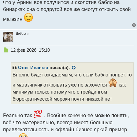
что у Арины все получится и сколотив бабло на
бинарках она с подругой все же смогут открыть свой
магазин
Добрыня
Н
12 фев 2026, 15:10
е
п
р
Олег Иваныч
писал(а):
о
Вполне будет ожидаемым, что если бабло попрет, то
ч
и
и магазинчик открывать уже не захочется
как
т
минимум только потому что с трейдингом
а
бюрократической мороки почти никакой нет
н
н
ы
Реально так
. Вообще конечно её можно понять,
й
п
всё что материально, всегда имеет большую
о
привлекательность и офлайн бизнес яркий пример
с