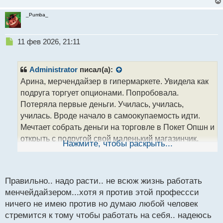
_Pumba_
Н
11 фев 2026, 21:11
е
п
р
Administrator
писал(а):
о
Арина, мерчендайзер в гипермаркете. Увидела как
ч
подруга торгует опционами. Попробовала.
и
т
Потеряла первые деньги. Училась, училась,
а
училась. Вроде начало в самоокупаемость идти.
н
Мечтает собрать деньги на торговле в Покет Опшн и
н
открыть с подругой свой маленький магазинчик.
ы
Нажмите, чтобы раскрыть...
й
Видео автора:
п
https://pocket-ru.com/videopage/26899/frame
о
с
Правильно.. надо расти.. не всюж жизнь работать
т
менчейдайзером...хотя я против этой профессси
ничего не имею против но думаю любой человек
стремится к тому чтобы работать на себя.. надеюсь