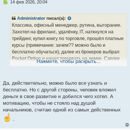
Н
14 фев 2026, 20:04
е
п
р
Administrator
писал(а):
о
Классика, офисный менеджер, рутина, выгорание.
ч
Захотел на фриланс, удалёнку, IT, наткнулся на
и
т
трейдинг, купил книгу по торговле, прошёл платные
а
курсы (примечание: зачем?? можно было и
н
бесплатно обучаться), далее из брокеров выбрал
н
Pocket Option и начал торговать на демке. Сделки
ы
Нажмите, чтобы раскрыть...
й
по три минуты, скальпинг. Понравился терминал и
п
техпо. Удобные аналитические инструменты.
о
Теперь сам планирует свой день, посвящает утро
с
Да, действительно, можно было все узнать и
спорту, вечер анализу рынка. Получил
т
бесплатно. Но с другой стороны, человек вложил
долгожданную свободу о которой мечтал годами.
деньги в свое развитие и добился чего хотел. А
Улыбка в конце отзыва бесценна
мотивацию, чтобы не стояло над душой
Видео автора:
начальников, считаю одной из самых действенных
https://pocket-ru.com/videopage/27128/frame
.