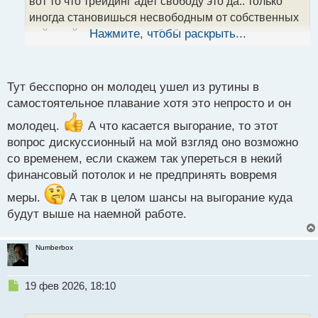
вот то что трейдинг адет свободу это да.. только
н
н
иногда становишься несвободным от собственных
ы
действий... кароч сам себе босс это тоже не так то
Нажмите, чтобы раскрыть...
й
п
просто.. многие с этим не справляются
о
с
Тут бесспорно он молодец ушел из рутины в
т
самостоятельное плавание хотя это непросто и он
молодец.
А что касается выгорание, то этот
вопрос дискуссионный на мой взгляд оно возможно
со временем, если скажем так упереться в некий
финансовый потолок и не предпринять вовремя
меры.
А так в целом шансы на выгорание куда
будут выше на наемной работе.
Numberbox
Н
19 фев 2026, 18:10
е
п