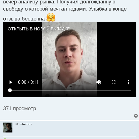
вечер анализу рынка. Получил долгожданную
о
свободу о которой мечтал годами. Улыбка в конце
с
т
отзыва бесценна
ОТКРЫТЬ В НОВОЙ ВКЛАДКЕ
371 просмотр
Numberbox