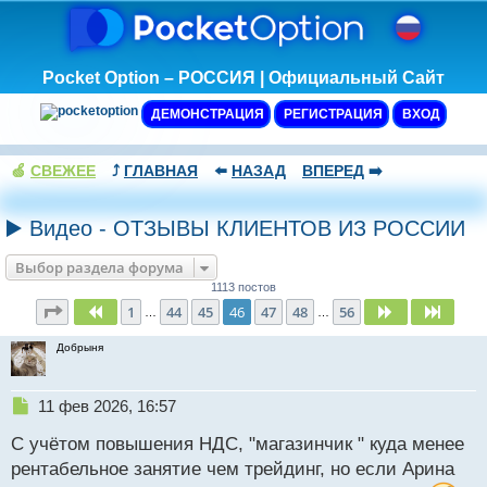
Pocket Option – РОССИЯ | Официальный Сайт
ДЕМОНСТРАЦИЯ
РЕГИСТРАЦИЯ
ВХОД
🍏
СВЕЖЕЕ
⤴️
ГЛАВНАЯ
⬅️
НАЗАД
ВПЕРЕД
➡️
▶️ Видео - ОТЗЫВЫ КЛИЕНТОВ ИЗ РОССИИ
Выбор раздела форума
1113 постов
Страница
46
из
56
1
44
45
46
47
48
56
Пред.
След.
След.
…
…
Добрыня
Н
11 фев 2026, 16:57
е
С учётом повышения НДС, "магазинчик " куда менее
п
р
рентабельное занятие чем трейдинг, но если Арина
о