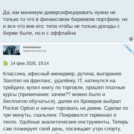
о
с
рентабельное и перспективное направление
Да, как минимум диверсифицировать нужно не
т
поэтому она на верном пути.
только то что в финансовом биржевом портфеле, но
и все что вне его: типа чтобы не только доходы с
биржи были, но и с оффлайна
Administrator
Администратор
Н
14 фев 2026, 19:14
е
Классика, офисный менеджер, рутина, выгорание.
п
р
Захотел на фриланс, удалёнку, IT, наткнулся на
о
трейдинг, купил книгу по торговле, прошёл платные
ч
курсы (примечание: зачем?? можно было и
и
т
бесплатно обучаться), далее из брокеров выбрал
а
Pocket Option и начал торговать на демке. Сделки по
н
три минуты, скальпинг. Понравился терминал и
н
техпо. Удобные аналитические инструменты. Теперь
ы
й
сам планирует свой день, посвящает утро спорту,
п