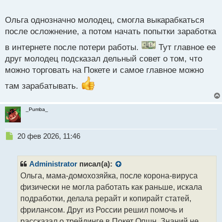
новострилась и создала себе достойную
о
с
подработку. Спасибо другу, всем бы таких
Ольга однозначно молодец, смогла выкарабкаться
т
Видео автора:
после осложнение, а потом начать попытки заработка
https://pocket-ru.com/videopage/27370/frame
в интернете после потери работы.
Тут главное ее
друг молодец подсказал дельный совет о том, что
можно торговать на Покете и самое главное можно
там зарабатывать.
_Pumba_
Н
20 фев 2026, 11:46
е
п
р
Administrator
писал(а):
о
Ольга, мама-домохозяйка, после корона-вируса
ч
физически не могла работать как раньше, искала
и
т
подработки, делала рерайт и копирайт статей,
а
фрилансом. Друг из России решил помочь и
н
рассказал о трейдинге в Покет Опшн. Знаний не