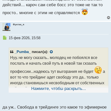
https://pocket-ru.com/videopage/27128/frame
действий... кароч сам себе босс это тоже не так то
просто.. многие с этим не справляются
Фунтик_я
Н
15 фев 2026, 15:58
е
п
р
_Pumba_
писал(а):
о
Нуу..че могу сказать.. молодец не побоялся все
ч
послать и начать свой путь в новой так скзаать
и
т
профессии...надеюсь тут выгорания не будет
а
а
вот то что трейдинг адет свободу это да.. только
н
н
иногда становишься несвободным от собственных
ы
действий... кароч сам себе босс это тоже не так то
Нажмите, чтобы раскрыть...
й
п
просто.. многие с этим не справляются
о
с
да уж.. Свобода в трейдинге это какое то эфимерное
т