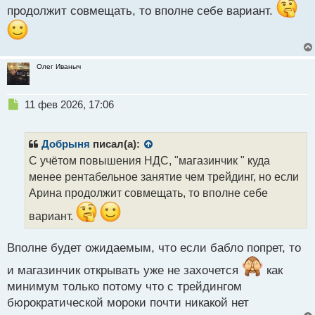
продолжит совмещать, то вполне себе вариант.
ч
и
т
а
н
Олег Иваныч
н
ы
й
Н
11 фев 2026, 17:06
п
е
о
п
с
р
Добрыня
писал(а):
т
о
С учётом повышения НДС, "магазинчик " куда
ч
менее рентабельное занятие чем трейдинг, но если
и
т
Арина продолжит совмещать, то вполне себе
а
вариант.
н
н
ы
Вполне будет ожидаемым, что если бабло попрет, то
й
п
и магазинчик открывать уже не захочется
как
о
минимум только потому что с трейдингом
с
бюрократической мороки почти никакой нет
т