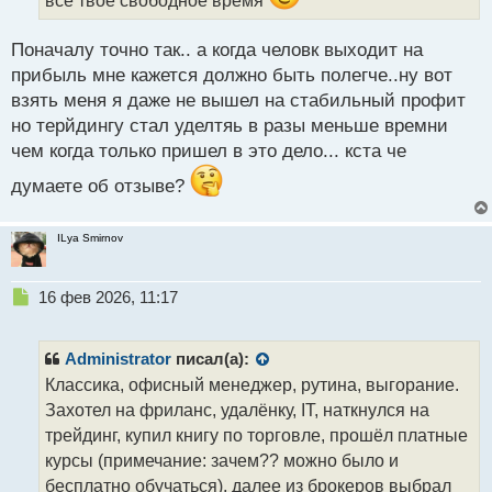
н
н
ы
Поначалу точно так.. а когда человк выходит на
й
прибыль мне кажется должно быть полегче..ну вот
п
взять меня я даже не вышел на стабильный профит
о
с
но терйдингу стал уделтяь в разы меньше времни
т
чем когда только пришел в это дело... кста че
думаете об отзыве?
ILya Smirnov
Н
16 фев 2026, 11:17
е
п
р
Administrator
писал(а):
о
Классика, офисный менеджер, рутина, выгорание.
ч
Захотел на фриланс, удалёнку, IT, наткнулся на
и
т
трейдинг, купил книгу по торговле, прошёл платные
а
курсы (примечание: зачем?? можно было и
н
бесплатно обучаться), далее из брокеров выбрал