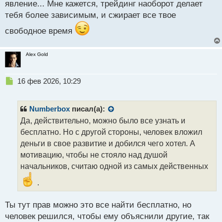
явление... Мне кажется, трейдинг наоборот делает
тебя более зависимым, и сжирает все твое
свободное время
Alex Gold
Н
16 фев 2026, 10:29
е
п
р
Numberbox
писал(а):
о
Да, действительно, можно было все узнать и
ч
бесплатно. Но с другой стороны, человек вложил
и
т
деньги в свое развитие и добился чего хотел. А
а
мотивацию, чтобы не стояло над душой
н
начальников, считаю одной из самых действенных
н
ы
.
й
п
Ты тут прав можно это все найти бесплатно, но
о
с
человек решился, чтобы ему объяснили другие, так