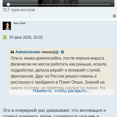
317 просмотров
Alex Gold
Н
20 фев 2026, 10:02
е
п
р
Administrator
писал(а):
о
Ольга, мама-домохозяйка, после корона-вируса
ч
физически не могла работать как раньше, искала
и
т
подработки, делала рерайт и копирайт статей,
а
фрилансом. Друг из России решил помочь и
н
рассказал о трейдинге в Покет Опшн. Знаний не
н
имела со всем, но приятель научил на демке. На
ы
Нажмите, чтобы раскрыть...
й
реале были сливы вначале, но спустя время
п
новострилась и создала себе достойную
о
с
подработку. Спасибо другу, всем бы таких
Это в очередной раз доказывает, что мотивация и
т
Видео автора:
стимул изменить жизнь становится сильнее и