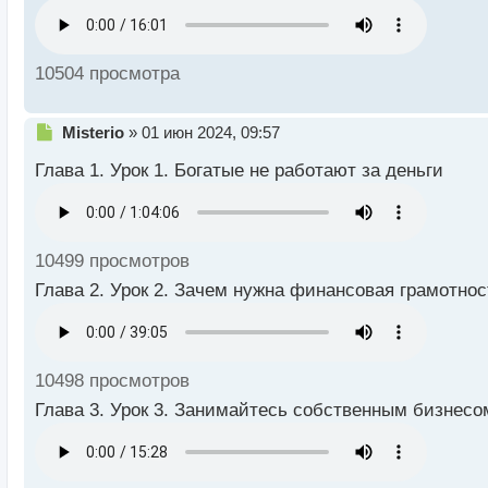
10504 просмотра
Н
Misterio
»
01 июн 2024, 09:57
е
Глава 1. Урок 1. Богатые не работают за деньги
п
р
о
ч
и
10499 просмотров
т
а
Глава 2. Урок 2. Зачем нужна финансовая грамотнос
н
н
ы
й
10498 просмотров
п
о
Глава 3. Урок 3. Занимайтесь собственным бизнесо
с
т