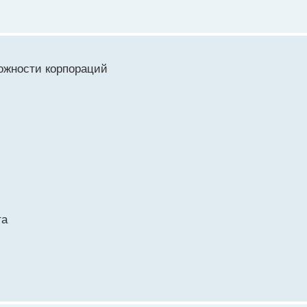
можности корпораций
та