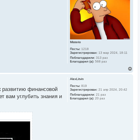
ь
с
я
к
н
а
ч
а
л
у
Misterio
Посты:
1218
Зарегистрирован:
13 мар 2024, 18:11
Поблагодарили:
313 раз
Благодарил (а):
568 раз
В
е
р
AlexLitvin
н
у
Посты:
819
 к развитию финансовой
Зарегистрирован:
21 апр 2024, 20:42
т
ь
Поблагодарили:
21 раз
ет вам углубить знания и
Благодарил (а):
20 раз
с
я
к
н
а
ч
а
л
у