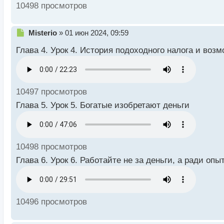
10498 просмотров
Н
Misterio
»
01 июн 2024, 09:59
е
Глава 4. Урок 4. История подоходного налога и воз
п
р
о
ч
и
10497 просмотров
т
а
Глава 5. Урок 5. Богатые изобретают деньги
н
н
ы
й
10498 просмотров
п
о
Глава 6. Урок 6. Работайте не за деньги, а ради опы
с
т
10496 просмотров