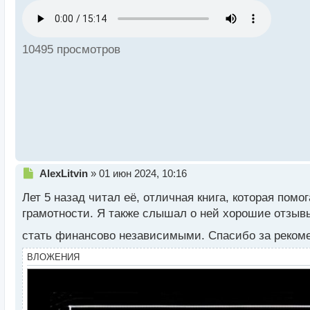
р
о
ч
и
10495 просмотров
т
а
н
н
ы
й
п
о
с
т
Н
AlexLitvin
»
01 июн 2024, 10:16
е
Лет 5 назад читал её, отличная книга, которая пом
п
р
грамотности. Я также слышал о ней хорошие отзывы
о
стать финансово независимыми. Спасибо за реко
ч
и
ВЛОЖЕНИЯ
т
а
н
н
ы