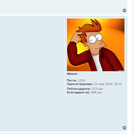
В
е
р
н
у
т
ь
с
я
к
н
а
ч
а
л
у
Misterio
Посты:
1218
Зарегистрирован:
13 мар 2024, 18:11
Поблагодарили:
313 раз
Благодарил (а):
568 раз
В
е