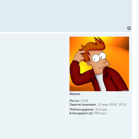
В
е
р
н
у
т
ь
с
я
к
н
а
ч
а
л
у
Misterio
Посты:
1218
Зарегистрирован:
13 мар 2024, 18:11
Поблагодарили:
313 раз
Благодарил (а):
568 раз