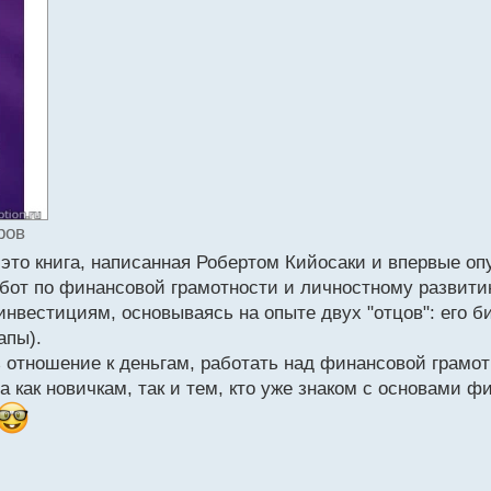
ров
 это книга, написанная Робертом Кийосаки и впервые оп
абот по финансовой грамотности и личностному развити
нвестициям, основываясь на опыте двух "отцов": его б
апы).
ь отношение к деньгам, работать над финансовой грамо
 как новичкам, так и тем, кто уже знаком с основами ф