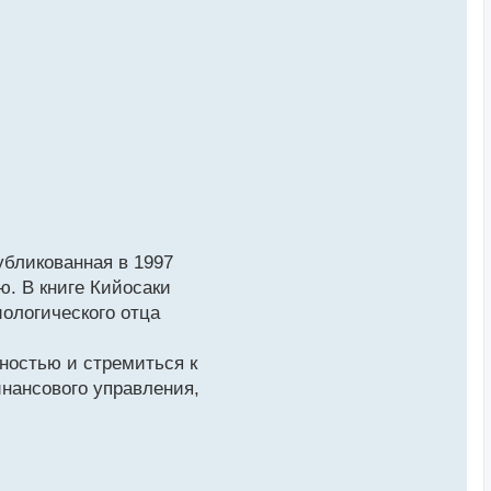
убликованная в 1997
ю. В книге Кийосаки
иологического отца
тностью и стремиться к
инансового управления,