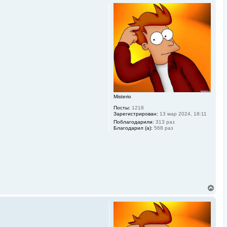
р
н
у
т
ь
с
я
к
н
а
ч
а
л
у
Misterio
Посты:
1218
Зарегистрирован:
13 мар 2024, 18:11
Поблагодарили:
313 раз
Благодарил (а):
568 раз
В
е
р
н
у
т