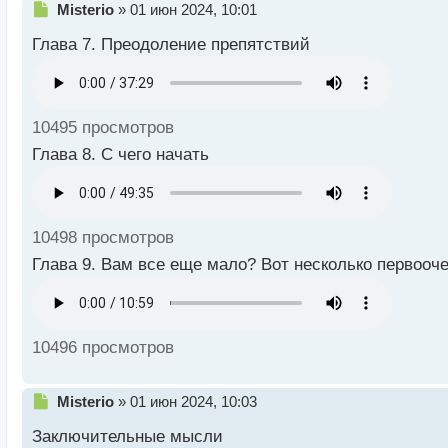
Н
Misterio
»
01 июн 2024, 10:01
е
Глава 7. Преодоление препятствий
п
р
о
ч
и
10495 просмотров
т
а
Глава 8. С чего начать
н
н
ы
й
10498 просмотров
п
о
Глава 9. Вам все еще мало? Вот несколько первооч
с
т
10496 просмотров
Н
Misterio
»
01 июн 2024, 10:03
е
Заключительные мысли
п