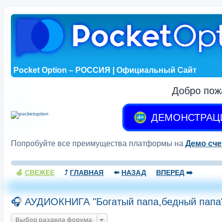
Pocket Option – РОССИЯ | Официальный Сайт
Добро пож
ДЕМОНСТРАЦ
Попробуйте все преимущества платформы на
Демо сче
🍏
СВЕЖЕЕ
⤴️
ГЛАВНАЯ
⬅️
НАЗАД
ВПЕРЕД
➡️
🎧 АУДИОКНИГА "Богатый папа,бедный папа
Выбор раздела форума