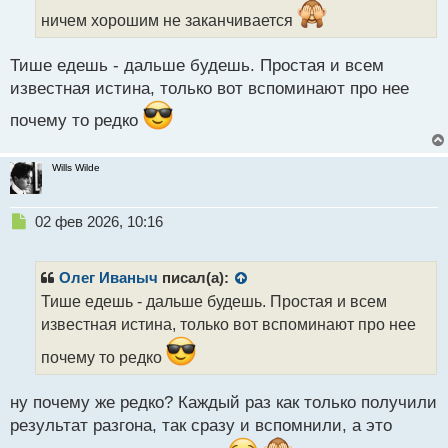
и
ничем хорошим не заканчивается
т
а
Тише едешь - дальше будешь. Простая и всем
н
н
известная истина, только вот вспоминают про нее
ы
почему то редко
й
п
о
Wills Wilde
с
т
Н
02 фев 2026, 10:16
е
п
р
Олег Иваныч
писал(а):
о
Тише едешь - дальше будешь. Простая и всем
ч
известная истина, только вот вспоминают про нее
и
т
почему то редко
а
н
н
ну почему же редко? Каждый раз как только получили
ы
результат разгона, так сразу и вспомнили, а это
й