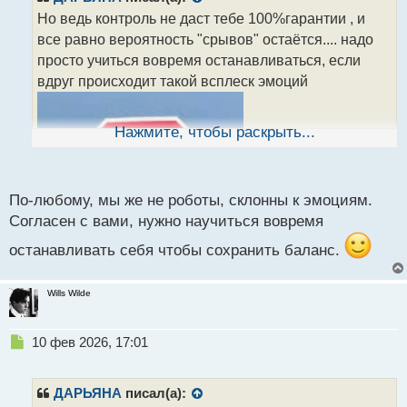
о
Но ведь контроль не даст тебе 100%гарантии , и
ч
все равно вероятность "срывов" остаётся.... надо
и
т
просто учиться вовремя останавливаться, если
а
вдруг происходит такой всплеск эмоций
н
н
ы
Нажмите, чтобы раскрыть...
й
п
о
с
По-любому, мы же не роботы, склонны к эмоциям.
т
Согласен с вами, нужно научиться вовремя
останавливать себя чтобы сохранить баланс.
Wills Wilde
Н
10 фев 2026, 17:01
е
п
р
ДАРЬЯНА
писал(а):
о