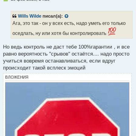
е
п
р
Wills Wilde
писал(а):
о
Ага, это так - он у всех есть, надо уметь его только
ч
и
оседлать, ну или хотя бы контролировать
т
а
Но ведь контроль не даст тебе 100%гарантии , и все
н
н
равно вероятность "срывов" остаётся.... надо просто
ы
учиться вовремя останавливаться, если вдруг
й
происходит такой всплеск эмоций
п
о
ВЛОЖЕНИЯ
с
т