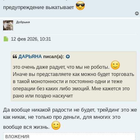
с
предупреждение выкатывает
т
Добрыня
Н
12 фев 2026, 10:31
е
п
р
ДАРЬЯНА
писал(а):
о
ч
это очень даже радует, что мы не роботы.
и
Иначе вы представляете как можно будет торговать
т
в такой монотонности и постоянно одни и теже
а
операции без каких либо эмоций. Мне кажется это
н
н
рано или поздно наскучит
ы
й
Да вообще никакой радости не будет, трейдинг это же
п
как никак, не только про деньги, для многих это
о
с
вообще вся жизнь.
т
ВЛОЖЕНИЯ