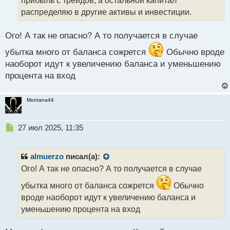
прибыль с трейдов, а остальной капитал
н
распределяю в другие активы и инвестиции.
н
ы
й
Ого! А так не опасно? А то получается в случае
п
убытка много от баланса сожрется
Обычно вроде
о
с
наоборот идут к увеличению баланса и уменьшению
т
процента на вход
Montana44
Н
27 июл 2025, 11:35
е
п
р
almuerzo
писал(а):
о
Ого! А так не опасно? А то получается в случае
ч
и
убытка много от баланса сожрется
Обычно
т
вроде наоборот идут к увеличению баланса и
а
уменьшению процента на вход
н
н
ы