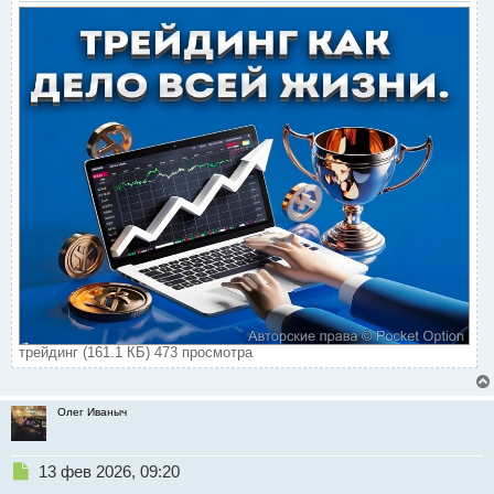
трейдинг (161.1 КБ) 473 просмотра
Олег Иваныч
Н
13 фев 2026, 09:20
е