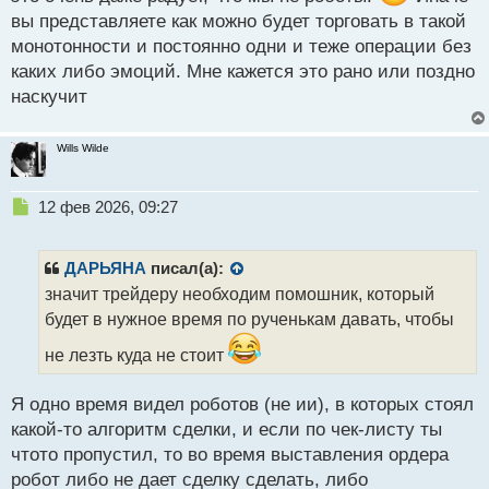
ы
вы представляете как можно будет торговать в такой
й
п
монотонности и постоянно одни и теже операции без
о
каких либо эмоций. Мне кажется это рано или поздно
с
наскучит
т
Wills Wilde
Н
12 фев 2026, 09:27
е
п
р
ДАРЬЯНА
писал(а):
о
значит трейдеру необходим помошник, который
ч
будет в нужное время по рученькам давать, чтобы
и
т
не лезть куда не стоит
а
н
н
Я одно время видел роботов (не ии), в которых стоял
ы
какой-то алгоритм сделки, и если по чек-листу ты
й
чтото пропустил, то во время выставления ордера
п
робот либо не дает сделку сделать, либо
о