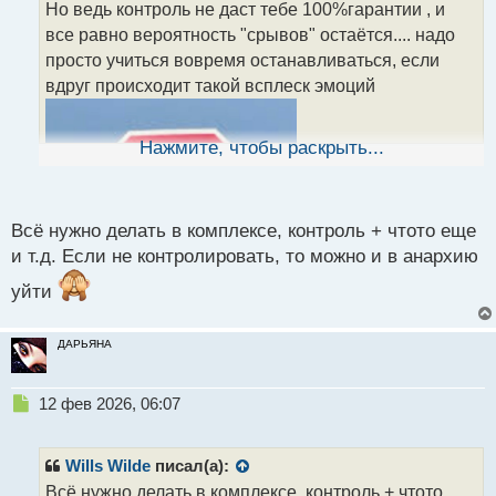
Но ведь контроль не даст тебе 100%гарантии , и
ч
все равно вероятность "срывов" остаётся.... надо
и
т
просто учиться вовремя останавливаться, если
а
вдруг происходит такой всплеск эмоций
н
н
ы
Нажмите, чтобы раскрыть...
й
п
о
с
Всё нужно делать в комплексе, контроль + чтото еще
т
и т.д. Если не контролировать, то можно и в анархию
уйти
ДАРЬЯНА
Н
12 фев 2026, 06:07
е
п
р
Wills Wilde
писал(а):
о
Всё нужно делать в комплексе, контроль + чтото