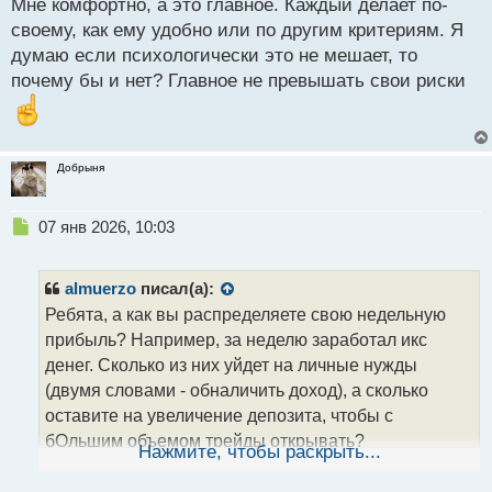
Мне комфортно, а это главное. Каждый делает по-
й
своему, как ему удобно или по другим критериям. Я
п
думаю если психологически это не мешает, то
о
с
почему бы и нет? Главное не превышать свои риски
т
Добрыня
Н
07 янв 2026, 10:03
е
п
р
almuerzo
писал(а):
о
Ребята, а как вы распределяете свою недельную
ч
прибыль? Например, за неделю заработал икс
и
т
денег. Сколько из них уйдет на личные нужды
а
(двумя словами - обналичить доход), а сколько
н
оставите на увеличение депозита, чтобы с
н
бОльшим объемом трейды открывать?
ы
Нажмите, чтобы раскрыть...
й
п