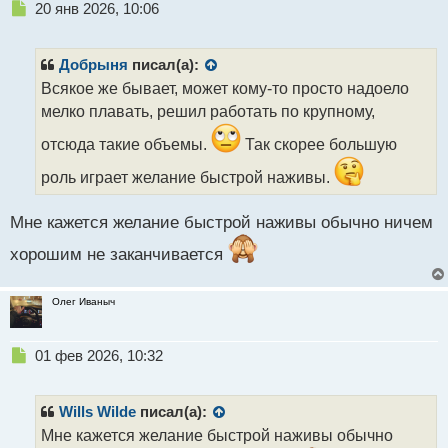
Н
20 янв 2026, 10:06
е
п
р
Добрыня
писал(а):
о
Всякое же бывает, может кому-то просто надоело
ч
мелко плавать, решил работать по крупному,
и
т
отсюда такие объемы.
Так скорее большую
а
н
роль играет желание быстрой наживы.
н
ы
Мне кажется желание быстрой наживы обычно ничем
й
п
хорошим не заканчивается
о
с
т
Олег Иваныч
Н
01 фев 2026, 10:32
е
п
р
Wills Wilde
писал(а):
о
Мне кажется желание быстрой наживы обычно
ч