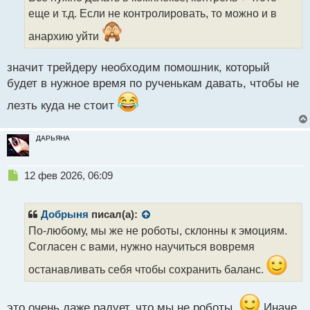
ч
еще и т.д. Если не контролировать, то можно и в
и
т
анархию уйти
а
н
н
значит трейдеру необходим помошник, который
ы
будет в нужное время по рученькам давать, чтобы не
й
п
лезть куда не стоит
о
с
ДАРЬЯНА
т
Н
12 фев 2026, 06:09
е
п
р
Добрыня
писал(а):
о
По-любому, мы же не роботы, склонны к эмоциям.
ч
Согласен с вами, нужно научиться вовремя
и
т
останавливать себя чтобы сохранить баланс.
а
н
н
это очень даже радует, что мы не роботы.
Иначе