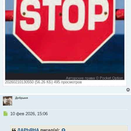
20260210130550 (56.26 КБ) 495 просмотров
Добрыня
Н
10 фев 2026, 15:06
е
п
р
ДАРЬЯНА
писал(а):