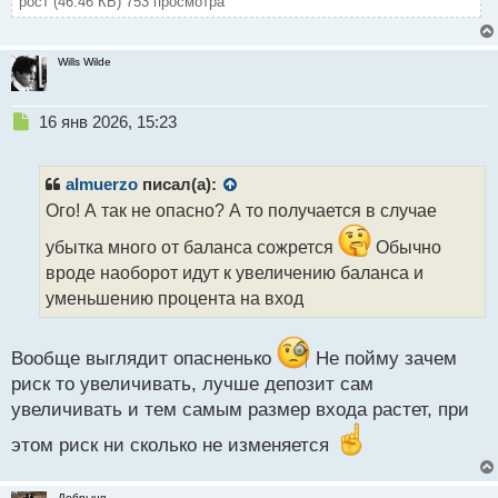
рост (46.46 КБ) 753 просмотра
Wills Wilde
Н
16 янв 2026, 15:23
е
п
р
almuerzo
писал(а):
о
Ого! А так не опасно? А то получается в случае
ч
и
убытка много от баланса сожрется
Обычно
т
вроде наоборот идут к увеличению баланса и
а
уменьшению процента на вход
н
н
ы
Вообще выглядит опасненько
Не пойму зачем
й
п
риск то увеличивать, лучше депозит сам
о
увеличивать и тем самым размер входа растет, при
с
т
этом риск ни сколько не изменяется
Добрыня