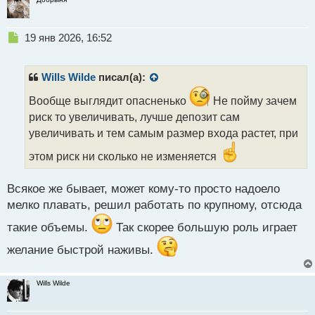
Н
19 янв 2026, 16:52
е
п
р
Wills Wilde
писал(а):
о
ч
Вообще выглядит опасненько
Не пойму зачем
и
риск то увеличивать, лучше депозит сам
т
увеличивать и тем самым размер входа растет, при
а
н
этом риск ни сколько не изменяется
н
ы
Всякое же бывает, может кому-то просто надоело
й
п
мелко плавать, решил работать по крупному, отсюда
о
такие объемы.
Так скорее большую роль играет
с
т
желание быстрой наживы.
Wills Wilde