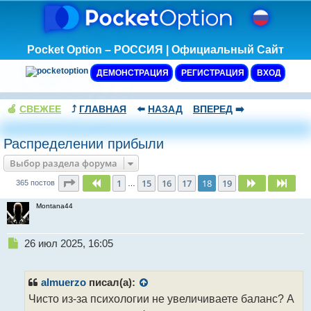
Pocket Option – РОССИЯ | Официальный Сайт
ДЕМОНСТРАЦИЯ
РЕГИСТРАЦИЯ
ВХОД
🍏
СВЕЖЕЕ
⤴️
ГЛАВНАЯ
⬅️
НАЗАД
ВПЕРЕД
➡️
Распределении прибыли
Выбор раздела форума
Страница
18
из
19
1
15
16
17
18
19
Пред.
След.
След
365 постов
…
Montana44
Н
26 июл 2025, 16:05
е
п
р
almuerzo
писал(а):
о
Чисто из-за психологии не увеличиваете баланс? А
ч