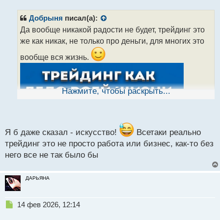
п
р
Добрыня
писал(а):
о
Да вообще никакой радости не будет, трейдинг это
ч
же как никак, не только про деньги, для многих это
и
т
вообще вся жизнь.
а
н
н
ы
Нажмите, чтобы раскрыть...
й
п
о
с
т
Я б даже сказал - искусство!
Всетаки реально
трейдинг это не просто работа или бизнес, как-то без
него все не так было бы
ДАРЬЯНА
Н
14 фев 2026, 12:14
е