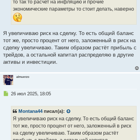
то так то расчет на инфляцию и прочие
и
т
экономические параметры то стоит делать, наверно
а
н
н
ы
Я увеличиваю риск на сделку. То есть общий баланс
й
тот же, просто процент от него, заложенный в риск на
п
сделку увеличиваю. Таким образом растёт прибыль с
о
с
трейдов, а остальной капитал распределяю в другие
т
активы и инвестиции.
almuerzo
Н
26 июл 2025, 18:05
е
п
р
Montana44
писал(а):
о
Я увеличиваю риск на сделку. То есть общий баланс
ч
тот же, просто процент от него, заложенный в риск
и
т
на сделку увеличиваю. Таким образом растёт
а