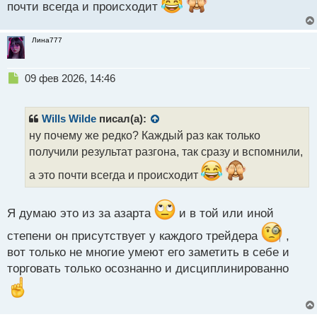
п
почти всегда и происходит
о
с
Лина777
т
Н
09 фев 2026, 14:46
е
п
р
Wills Wilde
писал(а):
о
ну почему же редко? Каждый раз как только
ч
получили результат разгона, так сразу и вспомнили,
и
т
а это почти всегда и происходит
а
н
н
Я думаю это из за азарта
и в той или иной
ы
й
степени он присутствует у каждого трейдера
,
п
вот только не многие умеют его заметить в себе и
о
торговать только осознанно и дисциплинированно
с
т