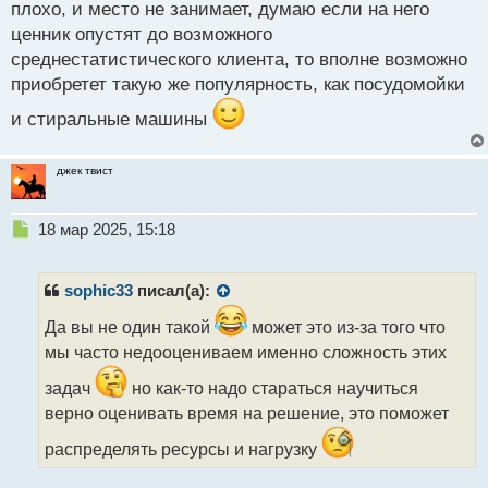
плохо, и место не занимает, думаю если на него
ценник опустят до возможного
среднестатистического клиента, то вполне возможно
приобретет такую же популярность, как посудомойки
и стиральные машины
джек твист
Н
18 мар 2025, 15:18
е
п
р
sophic33
писал(а):
о
ч
Да вы не один такой
может это из-за того что
и
мы часто недооцениваем именно сложность этих
т
а
задач
но как-то надо стараться научиться
н
верно оценивать время на решение, это поможет
н
ы
распределять ресурсы и нагрузку
й
п