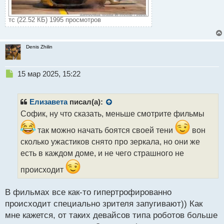
тс (22.52 КБ) 1995 просмотров
Denis Zhilin
Н
15 мар 2025, 15:22
е
п
р
Елизавета
писал(а):
о
Софик, ну что сказать, меньше смотрите фильмы
ч
и
так можно начать боятся своей тени
вон
т
сколько ужастиков снято про зеркала, но они же
а
есть в каждом доме, и не чего страшного не
н
н
происходит
ы
й
п
В фильмах все как-то гипертрофированно
о
происходит специально зрителя запугивают)) Как
с
мне кажется, от таких девайсов типа роботов больше
т