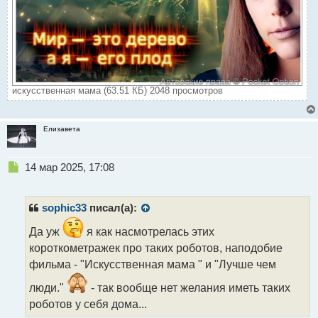
искусственная мама (63.51 КБ) 2048 просмотров
Елизавета
Н
14 мар 2025, 17:08
е
п
р
sophic33
писал(а):
о
ч
Да уж
я как насмотрелась этих
и
короткометражек про таких роботов, наподобие
т
фильма - "Искусственная мама " и "Лучше чем
а
н
люди."
- так вообще нет желания иметь таких
н
роботов у себя дома...
ы