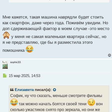
почему не осилите, допустим будет он стоит, как
й
п
качественный смартфон, почему бы и не купить
о
с
или вы принципиально не хотите брать домой
Мне кажется, такая машина наврядли будет стоить
т
робота?
как смартфон, даже через года. Поживём увидим. Но
доп сдерживающий фактор в моем случае -это место
у меня не самая маленькая квартира сейчас, но
я не представляю, где бы я разместила этого
помошника
sophic33
Н
15 мар 2025, 14:53
е
п
р
Елизавета
писал(а):
о
Софик, ну что сказать, меньше смотрите фильмы
ч
и
так можно начать боятся своей тени
вон
т
сколько ужастиков снято про зеркала, но они же
а