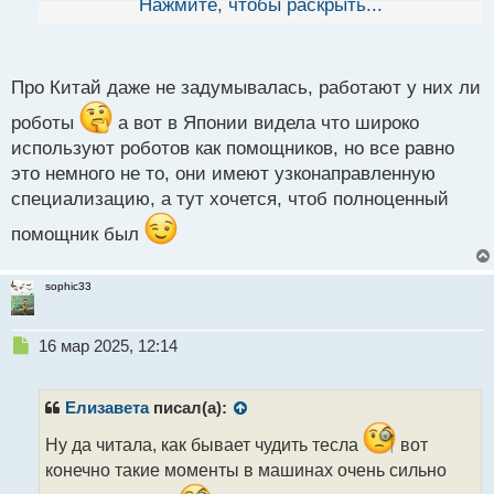
кажется, у любого девайса есть как положительные,
Нажмите, чтобы раскрыть...
так и отрицательные стороны и роботы не
исключение)) Это у нас просто в фильмах этой
всякой фантастикой запугивают)) Вот ты представь,
Про Китай даже не задумывалась, работают у них ли
если робот уборщик "даст дубу" вот как будет
роботы
а вот в Японии видела что широко
злиться хозяин этого девайса ведь он привык
используют роботов как помощников, но все равно
надеяться на кого-то, а тут самому убираться
это немного не то, они имеют узконаправленную
придется
Да еще хз можно ли починить такое
специализацию, а тут хочется, чтоб полноценный
чудо и как, а то вдруг крякнет и насовсем)) Любая
помощник был
техника склонна к поломкам.
sophic33
Н
16 мар 2025, 12:14
е
п
р
Елизавета
писал(а):
о
ч
Ну да читала, как бывает чудить тесла
вот
и
конечно такие моменты в машинах очень сильно
т