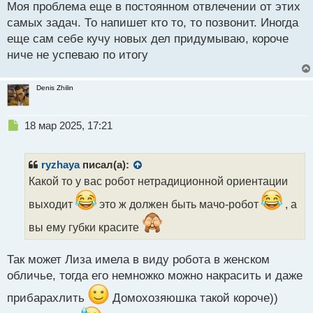
Моя проблема еще в постоянном отвлечении от этих
о
с
самых задач. То напишет кто то, то позвонит. Иногда
т
еще сам себе кучу новых дел придумываю, короче
ниче не успеваю по итогу
Denis Zhilin
Н
18 мар 2025, 17:21
е
п
р
ryzhaya
писал(а):
о
Какой то у вас робот нетрадиционной ориентации
ч
и
выходит
это ж должен быть мачо-робот
, а
т
а
вы ему губки красите
н
н
Так может Лиза имела в виду робота в женском
ы
обличье, тогда его немножко можно накрасить и даже
й
п
прибарахлить
Домохозяюшка такой короче))
о