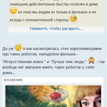
ч
помощник действительно был бы полезен в доме
и
т
но пока мы видим их только в фильмах и не
а
н
всегда с положительной стороны
н
ы
Нажмите, чтобы раскрыть...
почему не осилите, допустим будет он стоит, как
й
п
качественный смартфон, почему бы и не купить
о
с
или вы принципиально не хотите брать домой
т
Да уж
я как насмотрелась этих короткометражек
робота?
про таких роботов, наподобие фильма -
"Искусственная мама " и "Лучше чем люди."
- так
вообще нет желания иметь таких роботов у себя
дома...
ВЛОЖЕНИЯ