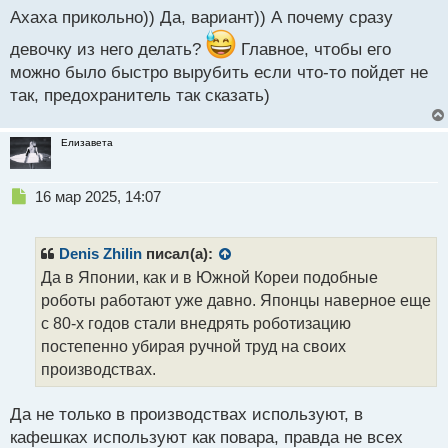
п
Ахаха прикольно)) Да, вариант)) А почему сразу
о
девочку из него делать?
Главное, чтобы его
с
т
можно было быстро вырубить если что-то пойдет не
так, предохранитель так сказать)
Елизавета
Н
16 мар 2025, 14:07
е
п
р
Denis Zhilin
писал(а):
о
Да в Японии, как и в Южной Кореи подобные
ч
роботы работают уже давно. Японцы наверное еще
и
т
с 80-х годов стали внедрять роботизацию
а
постепенно убирая ручной труд на своих
н
производствах.
н
ы
й
Да не только в производствах используют, в
п
кафешках используют как повара, правда не всех
о