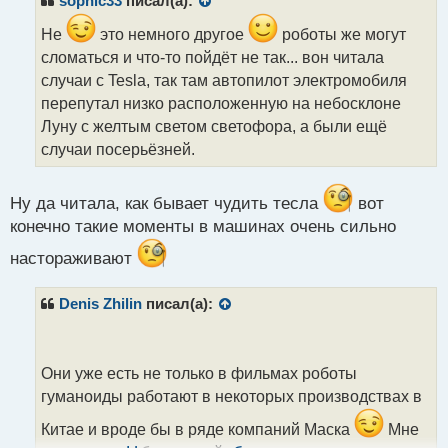
sophic33
писал(а):
о
ч
Не
это немного другое
роботы же могут
и
сломаться и что-то пойдёт не так... вон читала
т
случаи с Tesla, так там автопилот электромобиля
а
перепутал низко расположенную на небосклоне
н
н
Луну с желтым светом светофора, а были ещё
ы
случаи посерьёзней.
й
п
о
Ну да читала, как бывает чудить тесла
вот
с
конечно такие моменты в машинах очень сильно
т
настораживают
Denis Zhilin
писал(а):
Они уже есть не только в фильмах роботы
гуманоиды работают в некоторых производствах в
Китае и вроде бы в ряде компаний Маска
Мне