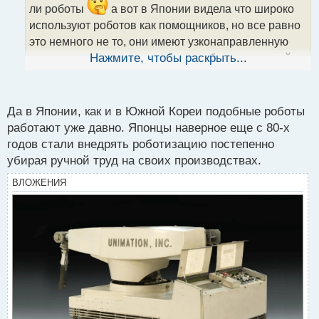
т
ли роботы
а вот в Японии видела что широко
а
используют роботов как помощников, но все равно
н
н
это немного не то, они имеют узконаправленную
ы
специализацию, а тут хочется, чтоб полноценный
Нажмите, чтобы раскрыть...
й
п
помощник был
о
с
Да в Японии, как и в Южной Кореи подобные роботы
т
работают уже давно. Японцы наверное еще с 80-х
годов стали внедрять роботизацию постепенно
убирая ручной труд на своих производствах.
ВЛОЖЕНИЯ