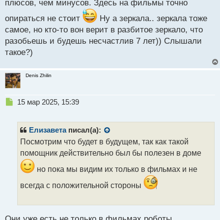
плюсов, чем минусов. Здесь на фильмы точно
опираться не стоит
Ну а зеркала.. зеркала тоже
самое, но кто-то вон верит в разбитое зеркало, что
разобьешь и будешь несчастлив 7 лет)) Слышали
такое?)
Denis Zhilin
Н
15 мар 2025, 15:39
е
п
р
Елизавета
писал(а):
о
Посмотрим что будет в будущем, так как такой
ч
помощник действительно был бы полезен в доме
и
т
но пока мы видим их только в фильмах и не
а
н
всегда с положительной стороны
н
ы
й
п
Они уже есть не только в фильмах роботы