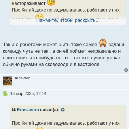
а
настораживают
н
Про Китай даже не задумывалась, работают у них
н
ы
ли роботы
а вот в Японии видела что широко
Нажмите, чтобы раскрыть...
й
используют роботов как помощников, но все равно
п
это немного не то, они имеют узконаправленную
о
с
специализацию, а тут хочется, чтоб полноценный
т
Так и с роботами может быть тоже самое
задашь
помощник был
команду чуть не так , а он её поймёт неправильно и
приготовит что-нибудь не то....так что лучше уж как
обычно руками на сковороде и в кастрюле.
Denis Zhilin
Н
16 мар 2025, 12:14
е
п
р
Елизавета
писал(а):
о
ч
Про Китай даже не задумывалась, работают у них
и