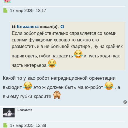
Н
17 мар 2025, 12:17
е
п
р
Елизавета
писал(а):
о
Если робот действительно справляется со всеми
ч
своими функциями хорошо то можно его
и
т
разместить и в не большой квартире , ну на крайняк
а
парик одеть, губки накрасить
и пусть ходит как
н
н
часть интерьера
ы
й
п
Какой то у вас робот нетрадиционной ориентации
о
выходит
это ж должен быть мачо-робот
, а
с
т
вы ему губки красите
Елизавета
Н
17 мар 2025, 12:38