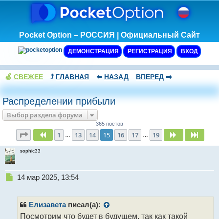
Pocket Option – РОССИЯ | Официальный Сайт
ДЕМОНСТРАЦИЯ
РЕГИСТРАЦИЯ
ВХОД
🍏
СВЕЖЕЕ
⤴️
ГЛАВНАЯ
⬅️
НАЗАД
ВПЕРЕД
➡️
Распределении прибыли
Выбор раздела форума
365 постов
Страница
15
из
19
1
13
14
15
16
17
19
Пред.
След.
След.
…
…
sophic33
Н
14 мар 2025, 13:54
е
п
р
Елизавета
писал(а):
о
Посмотрим что будет в будущем, так как такой