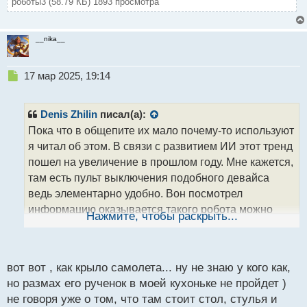
роботы3 (58.79 КБ) 1893 просмотра
__nika__
Н
17 мар 2025, 19:14
е
п
р
Denis Zhilin
писал(а):
о
Пока что в общепите их мало почему-то используют
ч
я читал об этом. В связи с развитием ИИ этот тренд
и
т
пошел на увеличение в прошлом году. Мне кажется,
а
там есть пульт выключения подобного девайса
н
ведь элементарно удобно. Вон посмотрел
н
информацию оказывается такого робота можно
ы
Нажмите, чтобы раскрыть...
й
купить себе домой, но блин цена полляма как-то
п
настораживает.
о
с
вот вот , как крыло самолета... ну не знаю у кого как,
т
но размах его рученок в моей кухоньке не пройдет )
не говоря уже о том, что там стоит стол, стулья и