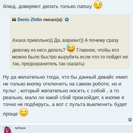
с
блюд, доверяют делать только лапшу
т
Denis Zhilin
писал(а):
Ахаха прикольно)) Да, вариант)) А почему сразу
девочку из него делать?
Главное, чтобы его
можно было быстро вырубить если что-то пойдет не
так, предохранитель так сказать)
Ну да желательно тогда, что бы данный девайс имел
не только кнопку отключить на самом роботе, но и
пульт , который желательно носить с собой , а то
реально, мало ли какой сбой произойдет, к кнопке я
точно не подберусь, а вот с пульта выключить будет
проще
ryzhaya