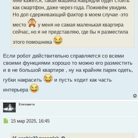
Мне кажется, такая машина наврядли будет стоить
ч
как смартфон, даже через года. Поживём увидим.
и
т
Но доп сдерживающий фактор в моем случае -это
а
место
у меня не самая маленькая квартира
н
н
сейчас, но я не представляю, где бы я разместила
ы
этого помошника
й
п
о
Если робот действительно справляется со всеми
с
своими функциями хорошо то можно его разместить
т
и в не большой квартире , ну на крайняк парик одеть,
губки накрасить
и пусть ходит как часть
интерьера
Елизавета
Н
15 мар 2025, 16:45
е
п
р