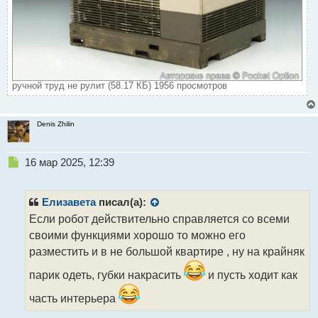
ручной труд не рулит (58.17 КБ) 1956 просмотров
Denis Zhilin
Н
16 мар 2025, 12:39
е
п
р
Елизавета
писал(а):
о
Если робот действительно справляется со всеми
ч
своими функциями хорошо то можно его
и
т
разместить и в не большой квартире , ну на крайняк
а
парик одеть, губки накрасить
и пусть ходит как
н
н
часть интерьера
ы
й