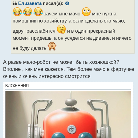
р
Елизавета
писал(а):
о
ч
зачем мне мачо
мне нужна
и
помощник по хозяйству, а если сделать его мачо,
т
а
вдруг расслабится
и в один прекрасный
н
момент придешь, а он усядется на диване, и ничего
н
ы
не буду делать
й
п
А разве мачо-робот не может быть хозяюшкой?
о
с
Вполне , как мне кажется. Тем более мачо в фартучке
т
очень и очень интересно смотрится
ВЛОЖЕНИЯ