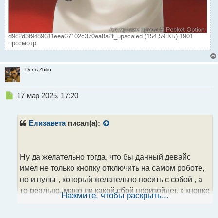
d982d3f9489611eea67102c370ea8a2f_upscaled (154.59 КБ) 1901
просмотр
Denis Zhilin
Н
17 мар 2025, 17:20
е
п
р
Елизавета
писал(а):
о
ч
и
т
Ну да желательно тогда, что бы данный девайс
а
имел не только кнопку отключить на самом роботе,
н
но и пульт , который желательно носить с собой , а
н
то реально, мало ли какой сбой произойдет, к кнопке
ы
Нажмите, чтобы раскрыть...
й
я точно не подберусь, а вот с пульта выключить
п
будет проще
о