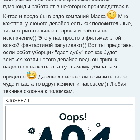
о
гуманоиды работают в некоторых производствах в
с
т
Китае и вроде бы в ряде компаний Маска
Мне
кажется, у любого девайса есть как положительные,
так и отрицательные стороны и роботы не
исключение)) Это у нас просто в фильмах этой
всякой фантастикой запугивают)) Вот ты представь,
если робот уборщик "даст дубу" вот как будет
злиться хозяин этого девайса ведь он привык
надеяться на кого-то, а тут самому убираться
придется
Да еще хз можно ли починить такое
чудо и как, а то вдруг крякнет и насовсем)) Любая
техника склонна к поломкам.
ВЛОЖЕНИЯ