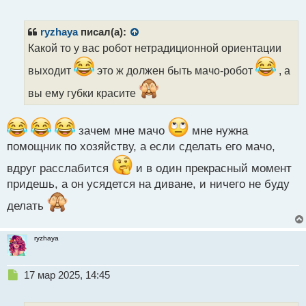
е
п
р
ryzhaya
писал(а):
о
Какой то у вас робот нетрадиционной ориентации
ч
и
выходит
это ж должен быть мачо-робот
, а
т
а
вы ему губки красите
н
н
ы
зачем мне мачо
мне нужна
й
помощник по хозяйству, а если сделать его мачо,
п
о
вдруг расслабится
и в один прекрасный момент
с
придешь, а он усядется на диване, и ничего не буду
т
делать
ryzhaya
Н
17 мар 2025, 14:45
е
п