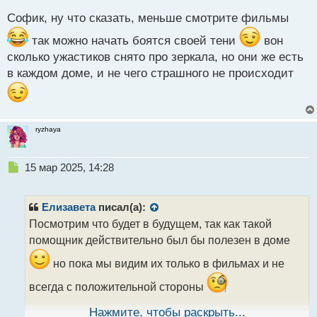
й
п
Софик, ну что сказать, меньше смотрите фильмы
о
так можно начать боятся своей тени
вон
с
т
сколько ужастиков снято про зеркала, но они же есть
в каждом доме, и не чего страшного не происходит
ryzhaya
Н
15 мар 2025, 14:28
е
п
р
Елизавета
писал(а):
о
Посмотрим что будет в будущем, так как такой
ч
помощник действительно был бы полезен в доме
и
т
но пока мы видим их только в фильмах и не
а
н
всегда с положительной стороны
н
ы
Нажмите, чтобы раскрыть...