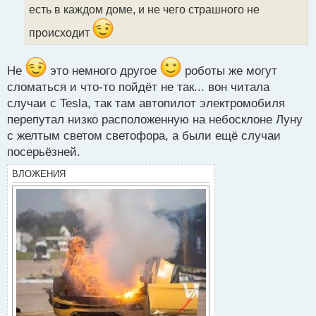
есть в каждом доме, и не чего страшного не
н
н
происходит
ы
й
п
Не
это немного другое
роботы же могут
о
сломаться и что-то пойдёт не так... вон читала
с
т
случаи с Tesla, так там автопилот электромобиля
перепутал низко расположенную на небосклоне Луну
с желтым светом светофора, а были ещё случаи
посерьёзней.
ВЛОЖЕНИЯ