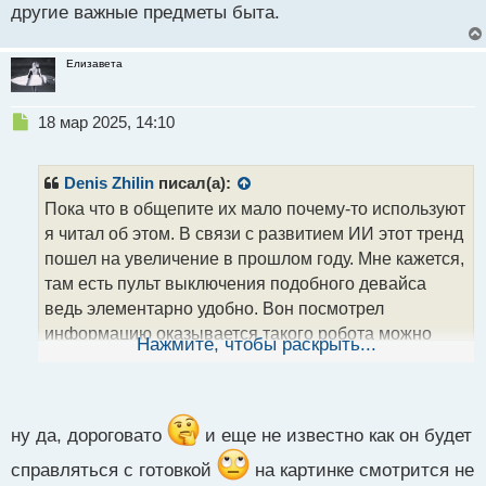
другие важные предметы быта.
Елизавета
Н
18 мар 2025, 14:10
е
п
р
Denis Zhilin
писал(а):
о
Пока что в общепите их мало почему-то используют
ч
я читал об этом. В связи с развитием ИИ этот тренд
и
т
пошел на увеличение в прошлом году. Мне кажется,
а
там есть пульт выключения подобного девайса
н
ведь элементарно удобно. Вон посмотрел
н
информацию оказывается такого робота можно
ы
Нажмите, чтобы раскрыть...
й
купить себе домой, но блин цена полляма как-то
п
настораживает.
о
с
т
ну да, дороговато
и еще не известно как он будет
справляться с готовкой
на картинке смотрится не