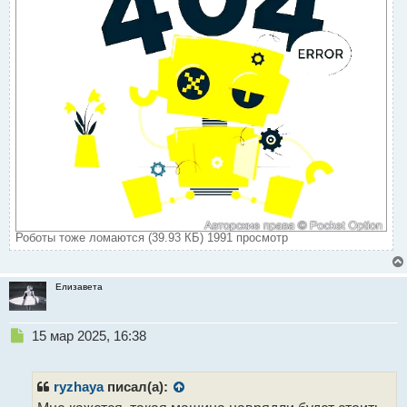
Роботы тоже ломаются (39.93 КБ) 1991 просмотр
Елизавета
Н
15 мар 2025, 16:38
е
п
р
ryzhaya
писал(а):
о