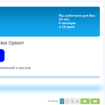
Мы работаем для Вас :
10 лет,
0 месяцев
и 18 дней
et Option!
вложений и рисков.
1
2
3
4
След.
След
74 поста