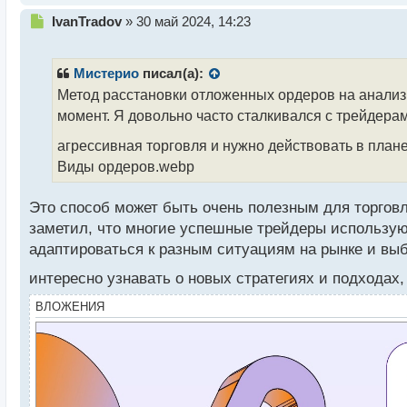
Н
IvanTradov
»
30 май 2024, 14:23
е
п
р
Мистерио
писал(а):
о
Метод расстановки отложенных ордеров на анализи
ч
момент. Я довольно часто сталкивался с трейдера
и
т
агрессивная торговля и нужно действовать в план
а
Виды ордеров.webp
н
н
ы
Это способ может быть очень полезным для торговл
й
заметил, что многие успешные трейдеры используют
п
адаптироваться к разным ситуациям на рынке и выб
о
с
интересно узнавать о новых стратегиях и подходах
т
ВЛОЖЕНИЯ