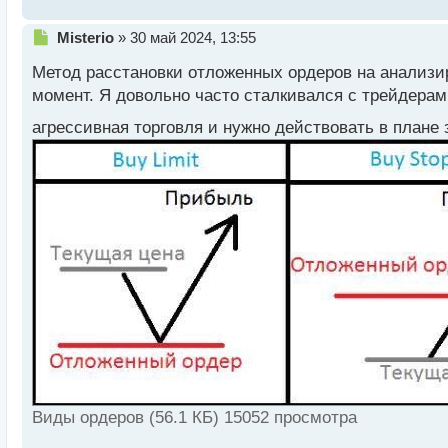
Н
Misterio
»
30 май 2024, 13:55
е
Метод расстановки отложенных ордеров на анализи
п
р
момент. Я довольно часто сталкивался с трейдерам
о
агрессивная торговля и нужно действовать в плане
ч
и
т
а
н
н
ы
й
п
о
с
т
Виды ордеров (56.1 КБ) 15052 просмотра