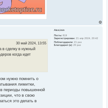
В
е
р
AlexLitvin
н
у
Посты:
819
Зарегистрирован:
21 апр 2024, 20:42
т
ь
Поблагодарили:
21 раз
30 май 2024, 13:55
Благодарил (а):
20 раз
с
 в сделку в нужный
я
к
деров когда идет
н
а
ч
а
л
у
том нужно помнить о
атывания лимитки,
ь в периоды повышенной
зиции, что в свою
аться это делать в