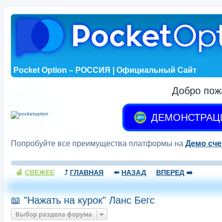
Pocket Option – РОССИЯ | Официальный Сайт
Добро пож
ДЕМОНСТРАЦ
Попробуйте все преимущества платформы на
Демо сче
🍏
СВЕЖЕЕ
⤴️
ГЛАВНАЯ
⬅️
НАЗАД
ВПЕРЕД
➡️
📖 "Нажать на курок" Ланс Бегс
Выбор раздела форума