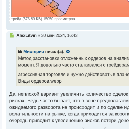
трейд (573.89 КБ) 15050 просмотров
Н
AlexLitvin
»
30 май 2024, 16:43
е
п
р
Мистерио
писал(а):
о
Метод расстановки отложенных ордеров на анализи
ч
момент. Я довольно часто сталкивался с трейдера
и
т
агрессивная торговля и нужно действовать в план
а
Виды ордеров.webp
н
н
ы
Да, неплохой вариант увеличить количество сделок 
й
рисках. Ведь часто бывает, что в зоне предполага
п
ожидаемого разворота не происходит и по сделке и
о
с
волатильности на рынке, когда приходится за корот
т
очередь приводит к увеличению рисков потери денег