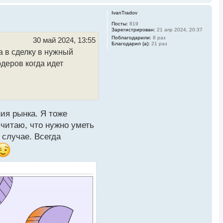
е
р
IvanTradov
н
у
Посты:
819
Зарегистрирован:
21 апр 2024, 20:37
т
ь
Поблагодарили:
8 раз
30 май 2024, 13:55
Благодарил (а):
21 раз
с
 в сделку в нужный
я
к
деров когда идет
н
а
ч
а
л
у
ия рынка. Я тоже
читаю, что нужно уметь
 случае. Всегда