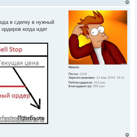
В
е
р
н
у
ода в сделку в нужный
т
ь
 ордеров когда идет
с
я
к
н
а
ч
а
л
у
Misterio
Посты:
1218
Зарегистрирован:
13 мар 2024, 18:11
Поблагодарили:
313 раз
Благодарил (а):
568 раз
В