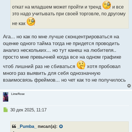
и
откат на младшем может пройти и тренд
и все
т
а
это надо учитывать при своей торговле, по другому
н
не как
н
ы
й
Ага... но как по мне лучше сконцентрироваться на
п
оценке одного тайма тогда не придется проводить
о
с
анализ нескольких... но тут канеш на любителя..
т
просто мне превычней когда все на одном графике
чтоб лишний раз не сбиваться
хотя пробовал
много раз выявить для себя однозначную
взаимосвязь фреймов... но чет как то не получилось
LimeRose
Н
30 дек 2025, 11:17
е
п
р
_Pumba_
писал(а):
о