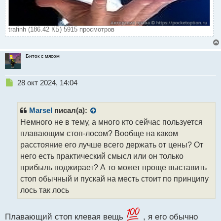
trafinh (186.42 КБ) 5915 просмотров
Биток с мясом
Н
28 окт 2024, 14:04
е
п
р
Marsel
писал(а):
о
Немного не в тему, а много кто сейчас пользуется
ч
плавающим стоп-лосом? Вообще на каком
и
т
расстояние его лучше всего держать от цены? От
а
него есть практический смысл или он только
н
прибыль поджирает? А то может проще выставить
н
стоп обычный и пускай на месть стоит по принципу
ы
й
лось так лось
п
о
с
Плавающий стоп клевая вещь
, я его обычно