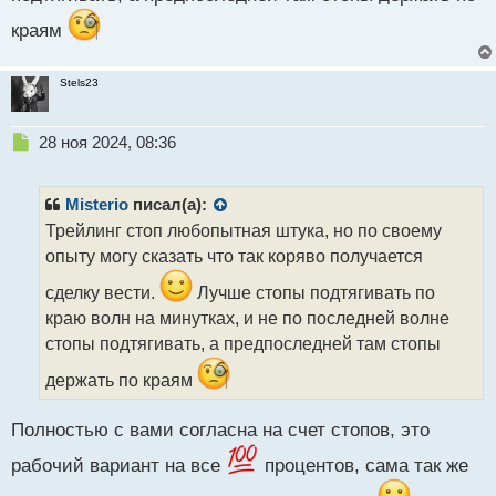
краям
Stels23
Н
28 ноя 2024, 08:36
е
п
р
Misterio
писал(а):
о
Трейлинг стоп любопытная штука, но по своему
ч
опыту могу сказать что так коряво получается
и
т
сделку вести.
Лучше стопы подтягивать по
а
краю волн на минутках, и не по последней волне
н
н
стопы подтягивать, а предпоследней там стопы
ы
держать по краям
й
п
о
Полностью с вами согласна на счет стопов, это
с
т
рабочий вариант на все
процентов, сама так же