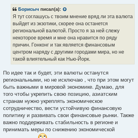
п
р
Борисыч
писал(а):
о
Я тут соглашусь с твоим мнение вряд ли эта валюта
ч
выйдет из экзотики, скорее она останется
и
т
региональной валютой. Просто я за ней слежу
а
некоторое время и мне она нравится по ряду
н
причин. Гонконг и так является финансовым
н
центром наряду с другими городами мира, но не
ы
й
такой влиятельный как Нью-Йорк.
п
о
По идее так и будет, эти валюты останутся
с
региональными, но не исключаю , что при этом могут
т
быть важными в мировой экономике. Думаю, для
того чтобы укрепить свою позицию, азиатским
странам нужно укреплять экономическое
сотрудничество, вести устойчивую финансовую
политику и развивать свои финансовые рынки. Также
важно поддерживать стабильность в регионе и
принимать меры по снижению экономической