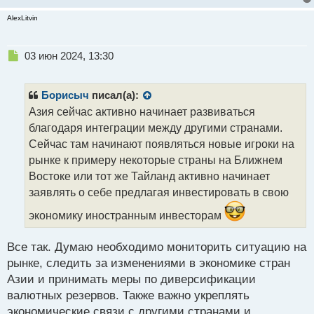
AlexLitvin
Н
03 июн 2024, 13:30
е
п
р
Борисыч
писал(а):
о
Азия сейчас активно начинает развиваться
ч
благодаря интеграции между другими странами.
и
т
Сейчас там начинают появляться новые игроки на
а
рынке к примеру некоторые страны на Ближнем
н
Востоке или тот же Тайланд активно начинает
н
заявлять о себе предлагая инвестировать в свою
ы
й
экономику иностранным инвесторам
п
о
с
Все так. Думаю необходимо мониторить ситуацию на
т
рынке, следить за изменениями в экономике стран
Азии и принимать меры по диверсификации
валютных резервов. Также важно укреплять
экономические связи с другими странами и