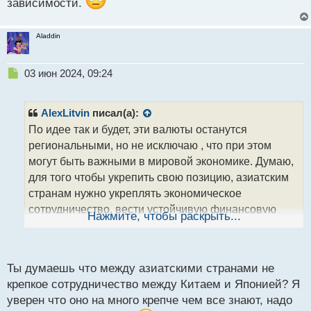
зависимости.
Aladdin
Н
03 июн 2024, 09:24
е
п
р
AlexLitvin
писал(а):
о
По идее так и будет, эти валюты останутся
ч
региональными, но не исключаю , что при этом
и
т
могут быть важными в мировой экономике. Думаю,
а
для того чтобы укрепить свою позицию, азиатским
н
странам нужно укреплять экономическое
н
сотрудничество, вести устойчивую финансовую
ы
Нажмите, чтобы раскрыть...
й
политику и развивать свои финансовые рынки.
п
Также важно поддерживать стабильность в регионе
о
и принимать меры по снижению экономической
с
Ты думаешь что между азиатскими странами не
т
зависимости.
крепкое сотрудничество между Китаем и Японией? Я
уверен что оно на много крепче чем все знают, надо