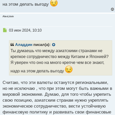
на этом делать выгоду
AlexLitvin
Н
03 июн 2024, 10:10
е
п
р
Аладдин
писал(а):
о
Ты думаешь что между азиатскими странами не
ч
крепкое сотрудничество между Китаем и Японией?
и
т
Я уверен что оно на много крепче чем все знают,
а
надо на этом делать выгоду
н
н
ы
Считаю, что эти валюты останутся региональными,
й
но не исключаю , что при этом могут быть важными в
п
мировой экономике. Думаю, для того чтобы укрепить
о
с
свою позицию, азиатским странам нужно укреплять
т
экономическое сотрудничество, вести устойчивую
финансовую политику и развивать свои финансовые