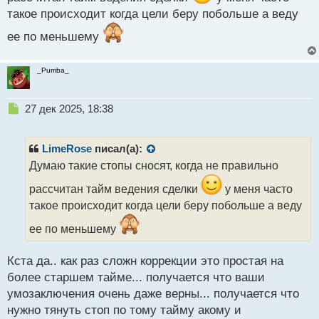
такое происходит когда цели беру побольше а веду
ее по меньшему
_Pumba_
Н
27 дек 2025, 18:38
е
п
р
LimeRose
писал(а):
о
Думаю такие стопы сносят, когда не правильно
ч
и
рассчитан тайм ведения сделки
у меня часто
т
такое происходит когда цели беру побольше а веду
а
н
ее по меньшему
н
ы
Кста да.. как раз сложн коррекции это простая на
й
п
более старшем тайме... получается что ваши
о
умозаключения очень даже верны... получается что
с
нужно тянуть стоп по тому тайму акому и
т