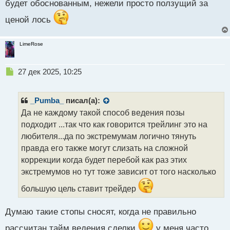
будет обоснованным, нежели просто ползущий за
ценой лось
LimeRose
Н
27 дек 2025, 10:25
е
п
р
_Pumba_
писал(а):
о
Да не каждому такой способ ведения позы
ч
подходит ...так что как говорится трейлинг это на
и
т
любителя...да по экстремумам логично тянуть
а
правда его также могут слизать на сложной
н
коррекции когда будет перебой как раз этих
н
экстремумов но тут тоже зависит от того насколько
ы
й
большую цель ставит трейдер
п
о
с
Думаю такие стопы сносят, когда не правильно
т
рассчитан тайм ведения сделки
у меня часто