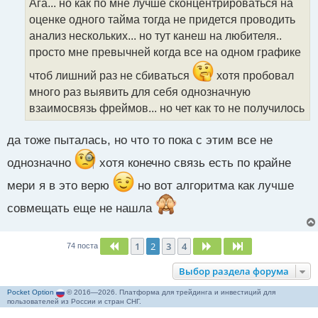
Ага... но как по мне лучше сконцентрироваться на
ч
оценке одного тайма тогда не придется проводить
и
т
анализ нескольких... но тут канеш на любителя..
а
просто мне превычней когда все на одном графике
н
н
чтоб лишний раз не сбиваться
хотя пробовал
ы
много раз выявить для себя однозначную
й
взаимосвязь фреймов... но чет как то не получилось
п
о
с
да тоже пыталась, но что то пока с этим все не
т
однозначно
хотя конечно связь есть по крайне
мери я в это верю
но вот алгоритма как лучше
совмещать еще не нашла
1
2
3
4
Пред.
След.
След.
74 поста
Выбор раздела форума
Pocket Option
© 2016—2026. Платформа для трейдинга и инвестиций для
пользователей из России и стран СНГ.