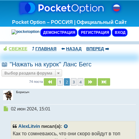
Pocket Option – РОССИЯ | Официальный Сайт
ДЕМОНСТРАЦИЯ
РЕГИСТРАЦИЯ
ВХОД
🍏
СВЕЖЕЕ
⤴️
ГЛАВНАЯ
⬅️
НАЗАД
ВПЕРЕД
➡️
📖 "Нажать на курок" Ланс Бегс
Выбор раздела форума
1
2
3
4
Пред.
След.
След.
74 поста
Борисыч
Н
02 июн 2024, 15:01
е
п
р
AlexLitvin
писал(а):
о
Как то сомневаюсь, что они скоро войдут в топ
ч