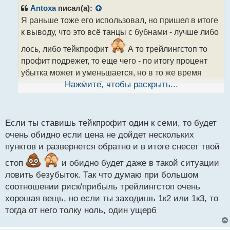
р
Antoxa
писал(а):
о
Я раньше тоже его использовал, но пришел в итоге
ч
к выводу, что это всё танцы с бубнами - лучше либо
и
т
лось, либо тейкпрофит
А то трейлингстоп то
а
профит подрежет, то еще чего - по итогу процент
н
н
убытка может и уменьшается, но в то же время
ы
растет процент безубытка, что тоже не хорошо,
Нажмите, чтобы раскрыть...
й
ведь какой смысл пожизненно трейдить ради нуля
п
о
долларов
Но может конечно всё и от стратегии
с
Если ты ставишь тейкпрофит один к семи, то будет
т
зависит, одним словом - ХЗ
очень обидно если цена не дойдет нескольких
пунктов и развернется обратно и в итоге снесет твой
стоп
и обидно будет даже в такой ситуации
ловить безубыток. Так что думаю при большом
соотношении риск/прибыль трейлингстоп очень
хорошая вещь, но если ты заходишь 1к2 или 1к3, то
тогда от него толку ноль, один ущерб