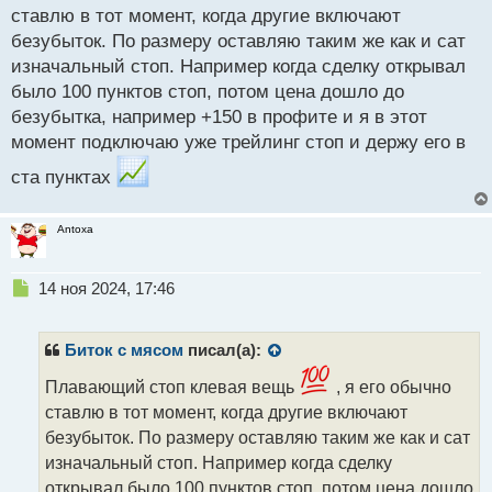
т
ставлю в тот момент, когда другие включают
безубыток. По размеру оставляю таким же как и сат
изначальный стоп. Например когда сделку открывал
было 100 пунктов стоп, потом цена дошло до
безубытка, например +150 в профите и я в этот
момент подключаю уже трейлинг стоп и держу его в
ста пунктах
Antoxa
Н
14 ноя 2024, 17:46
е
п
р
Биток с мясом
писал(а):
о
ч
Плавающий стоп клевая вещь
, я его обычно
и
ставлю в тот момент, когда другие включают
т
безубыток. По размеру оставляю таким же как и сат
а
изначальный стоп. Например когда сделку
н
н
открывал было 100 пунктов стоп, потом цена дошло