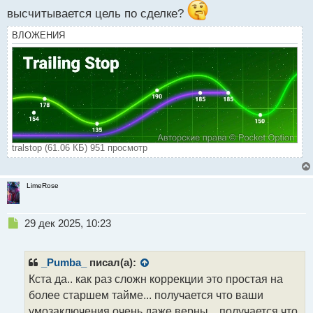
высчитывается цель по сделке?
ВЛОЖЕНИЯ
tralstop (61.06 КБ) 951 просмотр
LimeRose
Н
29 дек 2025, 10:23
е
п
р
_Pumba_
писал(а):
о
Кста да.. как раз сложн коррекции это простая на
ч
более старшем тайме... получается что ваши
и
т
умозаключения очень даже верны... получается что