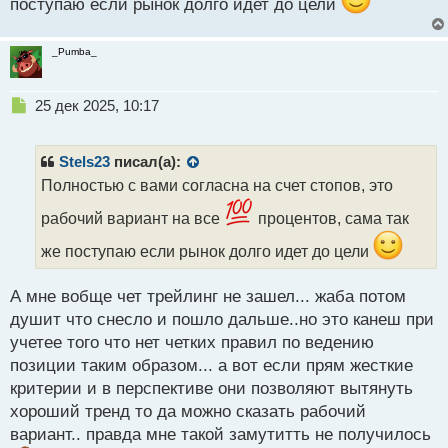
поступаю если рынок долго идет до цели
_Pumba_
Н
25 дек 2025, 10:17
е
п
р
Stels23
писал(а):
о
Полностью с вами согласна на счет стопов, это
ч
и
рабочий вариант на все
процентов, сама так
т
а
же поступаю если рынок долго идет до цели
н
н
А мне вобще чет трейлинг не зашел... жаба потом
ы
душит что снесло и пошло дальше..но это канеш при
й
п
учетее того что нет четких правил по ведению
о
позиции таким образом... а вот если прям жесткие
с
критерии и в перспективе они позволяют вытянуть
т
хороший тренд то да можно сказать рабочий
вариант.. правда мне такой замутитть не получилось