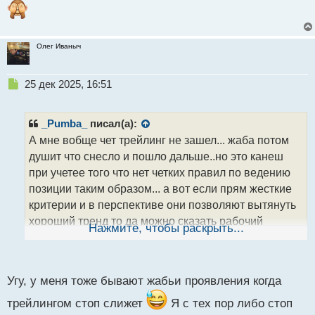
Олег Иваныч
Н
25 дек 2025, 16:51
е
п
р
_Pumba_
писал(а):
о
А мне вобще чет трейлинг не зашел... жаба потом
ч
душит что снесло и пошло дальше..но это канеш
и
т
при учетее того что нет четких правил по ведению
а
позиции таким образом... а вот если прям жесткие
н
критерии и в перспективе они позволяют вытянуть
н
хороший тренд то да можно сказать рабочий
ы
Нажмите, чтобы раскрыть...
й
вариант.. правда мне такой замутитть не
п
получилось
о
с
Угу, у меня тоже бывают жабьи проявления когда
т
трейлингом стоп слижет
Я с тех пор либо стоп