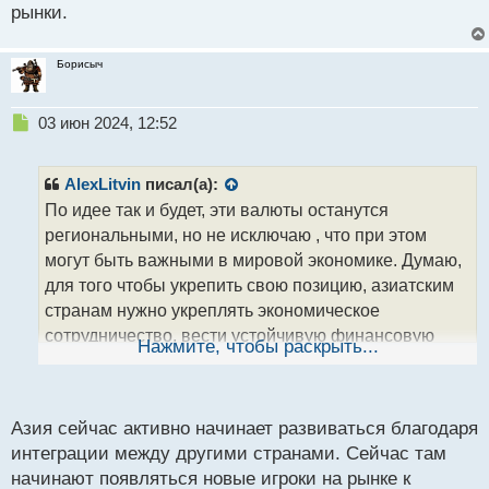
рынки.
Борисыч
Н
03 июн 2024, 12:52
е
п
р
AlexLitvin
писал(а):
о
По идее так и будет, эти валюты останутся
ч
региональными, но не исключаю , что при этом
и
т
могут быть важными в мировой экономике. Думаю,
а
для того чтобы укрепить свою позицию, азиатским
н
странам нужно укреплять экономическое
н
сотрудничество, вести устойчивую финансовую
ы
Нажмите, чтобы раскрыть...
й
политику и развивать свои финансовые рынки.
п
Также важно поддерживать стабильность в регионе
о
и принимать меры по снижению экономической
с
Азия сейчас активно начинает развиваться благодаря
т
зависимости.
интеграции между другими странами. Сейчас там
начинают появляться новые игроки на рынке к