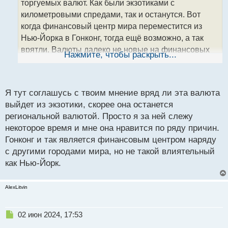
торгуемых валют. Как были экзотиками с
и
т
километровыми спредами, так и останутся. Вот
а
когда финансовый центр мира переместится из
н
Нью-Йорка в Гонконг, тогда ещё возможно, а так
н
врятли. Валюты далеко не новые на финансовых
ы
Нажмите, чтобы раскрыть...
й
рынках, так почему ещё не подвинули евро с
п
американцем? Все из системы расчетов. И честно
о
говоря, я сомневаюсь, что даже при условии
с
Я тут соглашусь с твоим мнение вряд ли эта валюта
раскола мира на две части (запад и восток с
т
выйдет из экзотики, скорее она останется
разными лидирующими валютами), то все равно
региональной валютой. Просто я за ней слежу
евро и доллар останутся на высоких позициях.
некоторое время и мне она нравится по ряду причин.
Элементарно, рубль тоже не последняя валюта, но
Гонконг и так является финансовым центром наряду
как был ненужен, так и остаётся таковым.
с другими городами мира, но не такой влиятельный
как Нью-Йорк.
AlexLitvin
Н
02 июн 2024, 17:53
е