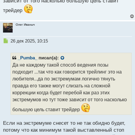
зависит от того насколько большую цель ставит
трейдер
Олег Иваныч
Н
26 дек 2025, 10:15
е
п
р
_Pumba_
писал(а):
о
Да не каждому такой способ ведения позы
ч
подходит ...так что как говорится трейлинг это на
и
т
любителя...да по экстремумам логично тянуть
а
правда его также могут слизать на сложной
н
коррекции когда будет перебой как раз этих
н
экстремумов но тут тоже зависит от того насколько
ы
й
большую цель ставит трейдер
п
о
с
Если на экстремуме снесет то не так обидно будет,
т
потому что как минимум такой выставленный стоп