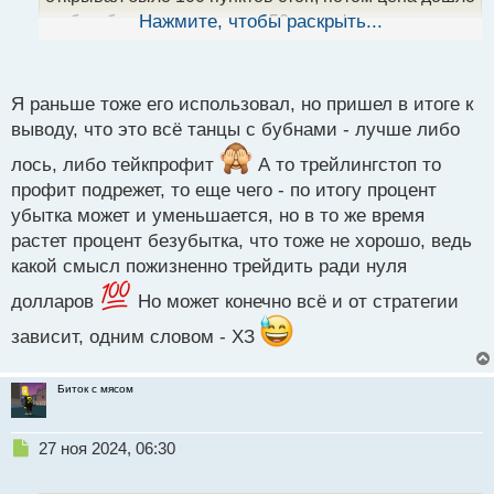
ы
до безубытка, например +150 в профите и я в этот
Нажмите, чтобы раскрыть...
й
момент подключаю уже трейлинг стоп и держу его в
п
о
ста пунктах
с
Я раньше тоже его использовал, но пришел в итоге к
т
выводу, что это всё танцы с бубнами - лучше либо
лось, либо тейкпрофит
А то трейлингстоп то
профит подрежет, то еще чего - по итогу процент
убытка может и уменьшается, но в то же время
растет процент безубытка, что тоже не хорошо, ведь
какой смысл пожизненно трейдить ради нуля
долларов
Но может конечно всё и от стратегии
зависит, одним словом - ХЗ
Биток с мясом
Н
27 ноя 2024, 06:30
е
п