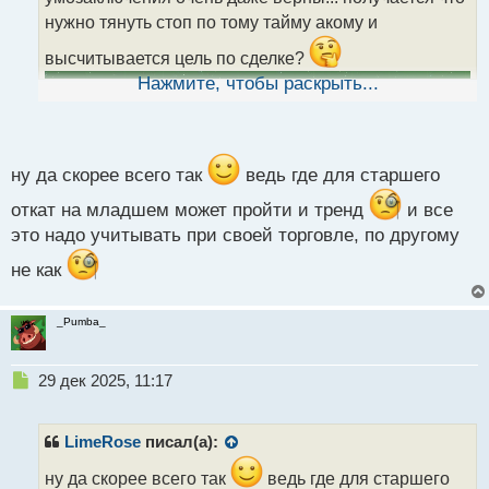
а
нужно тянуть стоп по тому тайму акому и
н
н
высчитывается цель по сделке?
ы
Нажмите, чтобы раскрыть...
й
п
о
с
т
ну да скорее всего так
ведь где для старшего
откат на младшем может пройти и тренд
и все
это надо учитывать при своей торговле, по другому
не как
_Pumba_
Н
29 дек 2025, 11:17
е
п
р
LimeRose
писал(а):
о
ч
ну да скорее всего так
ведь где для старшего