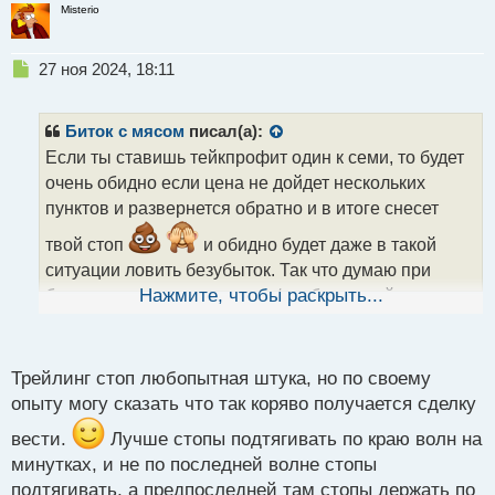
Misterio
Н
27 ноя 2024, 18:11
е
п
р
Биток с мясом
писал(а):
о
Если ты ставишь тейкпрофит один к семи, то будет
ч
очень обидно если цена не дойдет нескольких
и
т
пунктов и развернется обратно и в итоге снесет
а
твой стоп
и обидно будет даже в такой
н
н
ситуации ловить безубыток. Так что думаю при
ы
большом соотношении риск/прибыль трейлингстоп
Нажмите, чтобы раскрыть...
й
очень хорошая вещь, но если ты заходишь 1к2 или
п
1к3, то тогда от него толку ноль, один ущерб
о
с
Трейлинг стоп любопытная штука, но по своему
т
опыту могу сказать что так коряво получается сделку
вести.
Лучше стопы подтягивать по краю волн на
минутках, и не по последней волне стопы
подтягивать, а предпоследней там стопы держать по