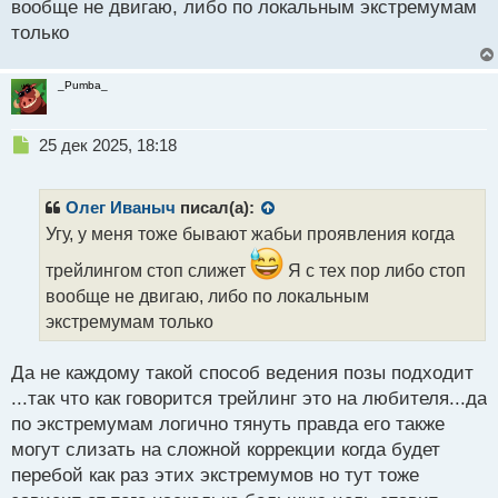
вообще не двигаю, либо по локальным экстремумам
только
_Pumba_
Н
25 дек 2025, 18:18
е
п
р
Олег Иваныч
писал(а):
о
Угу, у меня тоже бывают жабьи проявления когда
ч
и
трейлингом стоп слижет
Я с тех пор либо стоп
т
вообще не двигаю, либо по локальным
а
экстремумам только
н
н
ы
Да не каждому такой способ ведения позы подходит
й
...так что как говорится трейлинг это на любителя...да
п
по экстремумам логично тянуть правда его также
о
с
могут слизать на сложной коррекции когда будет
т
перебой как раз этих экстремумов но тут тоже