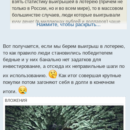
т
взять статистику выигрышей в лотерею (причем не
а
только в России, но и во всем мире), то в массовом
н
большинстве случаев, люди которые выигрывали
н
кучу денег (в миллионах рублей и долларов) чаще
ы
Нажмите, чтобы раскрыть...
й
всего в итоге оставались с кучей долгов
.
п
Начинают тупо не пойми зачем скупать все
о
с
дорогое, а потом оказывается что за элитное жилье
Вот получается, если мы берем выигрыш в лотерею,
т
надо каждый год огромный налог платить +
то как правило люди становились победителем
содержать, яхты и т.д. При этом ничего не
бедные и у них банально нет задатков для
инвестирование, а отсюда их неправильные шаги по
вкладывая для сохранения
их использованию.
Как итог совершая крупные
покупки потом загоняют себя в долги в конечном
итоги.
ВЛОЖЕНИЯ