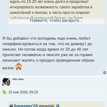
т
ждать по 15-20 лет очень долго и продолжат
а
игнорировать возможность такого заработка и
н
накоплений к пенсии, а часть просто откроют
н
собственный маленький бизнес, он будет
ы
Нажмите, чтобы раскрыть...
й
рентабельнее.
Опять же, при нормальной
п
о
экономике, а не как у нас "на пороге рецессии."
с
Я бы добавил что молодежь еще очень любит
т
гиперфиксироваться на том, что не доживут до
пенсии. Но потом когда время от 20 до 40 лет
пролетает незаметно и пенсия уже не за горами
начинают жалеть о праздно проведенном образе
жизни
Wills Wilde
Н
15 янв 2026, 09:29
е
п
р
Биржевич'ОК
писал(а):