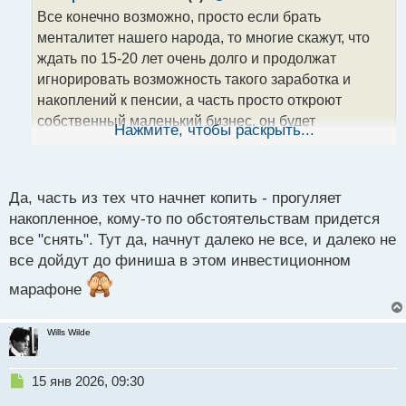
о
Все конечно возможно, просто если брать
ч
менталитет нашего народа, то многие скажут, что
и
т
ждать по 15-20 лет очень долго и продолжат
а
игнорировать возможность такого заработка и
н
накоплений к пенсии, а часть просто откроют
н
собственный маленький бизнес, он будет
ы
Нажмите, чтобы раскрыть...
й
рентабельнее.
Опять же, при нормальной
п
о
экономике, а не как у нас "на пороге рецессии."
с
Да, часть из тех что начнет копить - прогуляет
т
накопленное, кому-то по обстоятельствам придется
все "снять". Тут да, начнут далеко не все, и далеко не
все дойдут до финиша в этом инвестиционном
марафоне
Wills Wilde
Н
15 янв 2026, 09:30
е