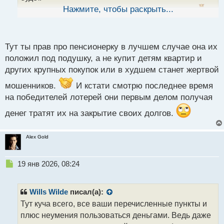
ы
Нажмите, чтобы раскрыть...
Вот к примеру, зачем пенсионерке 500лямов?
й
п
Она из потратит да и всё. Или большая часть будет
о
тупо лежать под подушкой. Врятли будут работать в
с
Тут ты прав про пенсионерку в лучшем случае она их
системе.
т
положил под подушку, а не купит детям квартир и
других крупных покупок или в худшем станет жертвой
мошенников.
И кстати смотрю последнее время
на победителей лотерей они первым делом получая
денег тратят их на закрытие своих долгов.
Alex Gold
Н
19 янв 2026, 08:24
е
п
р
Wills Wilde
писал(а):
о
Тут куча всего, все ваши перечисленные пункты и
ч
плюс неумения пользоваться деньгами. Ведь даже
и