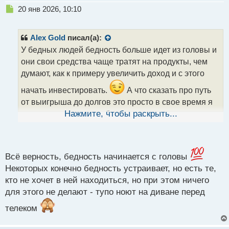
Н
20 янв 2026, 10:10
е
п
р
Alex Gold
писал(а):
о
У бедных людей бедность больше идет из головы и
ч
они свои средства чаще тратят на продукты, чем
и
т
думают, как к примеру увеличить доход и с этого
а
начать инвестировать.
А что сказать про путь
н
н
от выигрыша до долгов это просто в свое время я
ы
интересовался для себя, как же люди
Нажмите, чтобы раскрыть...
й
распорядились деньгами причем в разных странах
п
и большая часть примеров негативные к моему
о
с
большому сожалению.
т
Всё верность, бедность начинается с головы
Некоторых конечно бедность устраивает, но есть те,
кто не хочет в ней находиться, но при этом ничего
для этого не делают - тупо ноют на диване перед
телеком