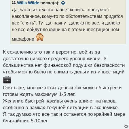
р
Wills Wilde
писал(а):
о
Да, часть из тех что начнет копить - прогуляет
ч
накопленное, кому-то по обстоятельствам придется
и
т
все "снять". Тут да, начнут далеко не все, и далеко
а
не все дойдут до финиша в этом инвестиционном
н
н
марафоне
ы
й
К сожалению это так и вероятно, всё из за
п
достаточно низкого среднего уровня жизни. У
о
с
большинства нет финансовой подушки безопасности
т
чтобы можно было не снимать деньги из инвестиций
Опять же, многие хотят деньги как можно быстрее и
готовы ждать максимум 1-5 лет.
Желание быстрой наживы очень влияет на народ,
особенно в рамках текущей ситуации в экономике.
Я так думаю,что все так и останется по крайней мере
ближайшие 5-10лет.