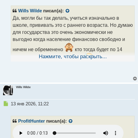
и
т
Wills Wilde
писал(а):
а
н
Да, могли бы так делать, учиться изначально в
н
школе, прививать это с раннего возраста. Но думаю
ы
для государства это очень экономически не
й
выгодно когда население финансово свободно и
п
о
ничем не обременено
кто тогда будет по 14
с
т
Нажмите, чтобы раскрыть...
часов по две смены работать?
Заводы встанут.
Wills Wilde
Н
13 янв 2026, 11:22
е
п
р
ProfitHunter
писал(а):
о
ч
и