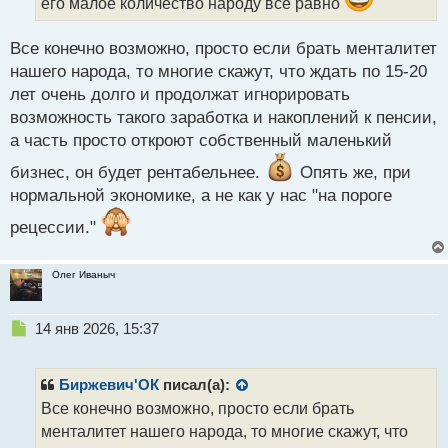
его малое количество народу все равно
ы
й
п
Все конечно возможно, просто если брать менталитет
о
нашего народа, то многие скажут, что ждать по 15-20
с
лет очень долго и продолжат игнорировать
т
возможность такого заработка и накоплений к пенсии,
а часть просто откроют собственный маленький
бизнес, он будет рентабельнее.
Опять же, при
нормальной экономике, а не как у нас "на пороге
рецессии."
Олег Иваныч
Н
14 янв 2026, 15:37
е
п
р
Биржевич'ОК
писал(а):
о
Все конечно возможно, просто если брать
ч
менталитет нашего народа, то многие скажут, что
и