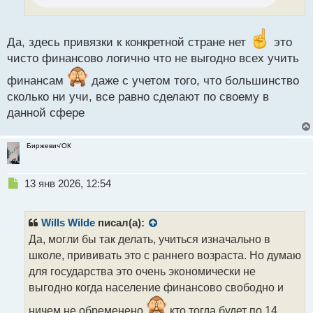
т
а
н
Да, здесь привязки к конкретной стране нет
это
н
чисто финансово логично что не выгодно всех учить
ы
й
финансам
даже с учетом того, что большинство
п
сколько ни учи, все равно сделают по своему в
о
с
данной сфере
т
Биржевич'ОК
Н
13 янв 2026, 12:54
е
п
р
Wills Wilde
писал(а):
о
Да, могли бы так делать, учиться изначально в
ч
школе, прививать это с раннего возраста. Но думаю
и
т
для государства это очень экономически не
а
выгодно когда население финансово свободно и
н
н
ничем не обременено
кто тогда будет по 14