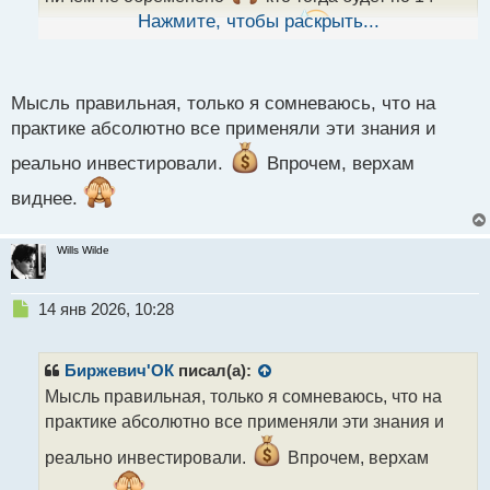
ы
Нажмите, чтобы раскрыть...
часов по две смены работать?
Заводы встанут.
й
п
о
с
Мысль правильная, только я сомневаюсь, что на
т
практике абсолютно все применяли эти знания и
реально инвестировали.
Впрочем, верхам
виднее.
Wills Wilde
Н
14 янв 2026, 10:28
е
п
р
Биржевич'ОК
писал(а):
о
Мысль правильная, только я сомневаюсь, что на
ч
практике абсолютно все применяли эти знания и
и
т
реально инвестировали.
Впрочем, верхам
а
н