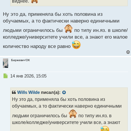
виднее.
н
ы
Ну это да, применяла бы хоть половина из
й
п
обучаемых, а то фактически наверно единичными
о
людьми ограничилось бы
по типу ин.яз. в школе/
с
т
колледже/университете учили все, а знают его малое
количество народу все равно
Биржевич'ОК
Н
14 янв 2026, 15:05
е
п
р
Wills Wilde
писал(а):
о
Ну это да, применяла бы хоть половина из
ч
обучаемых, а то фактически наверно единичными
и
т
людьми ограничилось бы
по типу ин.яз. в
а
школе/колледже/университете учили все, а знают
н
н