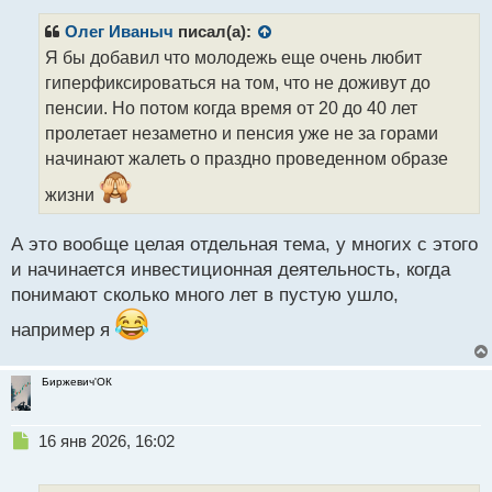
п
р
Олег Иваныч
писал(а):
о
Я бы добавил что молодежь еще очень любит
ч
гиперфиксироваться на том, что не доживут до
и
т
пенсии. Но потом когда время от 20 до 40 лет
а
пролетает незаметно и пенсия уже не за горами
н
начинают жалеть о праздно проведенном образе
н
ы
жизни
й
п
А это вообще целая отдельная тема, у многих с этого
о
с
и начинается инвестиционная деятельность, когда
т
понимают сколько много лет в пустую ушло,
например я
Биржевич'ОК
Н
16 янв 2026, 16:02
е
п