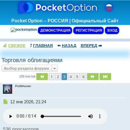
Pocket Option – РОССИЯ | Официальный Сайт
ДЕМОНСТРАЦИЯ
РЕГИСТРАЦИЯ
ВХОД
🍏
СВЕЖЕЕ
⤴️
ГЛАВНАЯ
⬅️
НАЗАД
ВПЕРЕД
➡️
Торговля облигациями
Выбор раздела форума
1
2
3
4
5
6
Пред.
След.
След.
109 постов
ProfitHunter
Н
12 янв 2026, 21:24
е
п
р
о
ч
536 просмотров