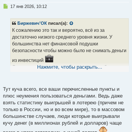
Н
17 янв 2026, 10:12
е
п
р
Биржевич'ОК
писал(а):
о
К сожалению это так и вероятно, всё из за
ч
достаточно низкого среднего уровня жизни. У
и
т
большинства нет финансовой подушки
а
безопасности чтобы можно было не снимать деньги
н
н
из инвестиций
ы
Опять же, многие хотят деньги как можно быстрее и
Нажмите, чтобы раскрыть...
й
готовы ждать максимум 1-5 лет.
п
Желание быстрой наживы очень влияет на народ,
о
с
особенно в рамках текущей ситуации в экономике.
Тут куча всего, все ваши перечисленные пункты и
т
Я так думаю,что все так и останется по крайней
плюс неумения пользоваться деньгами. Ведь даже
мере ближайшие 5-10лет.
взять статистику выигрышей в лотерею (причем не
только в России, но и во всем мире), то в массовом
большинстве случаев, люди которые выигрывали
кучу денег (в миллионах рублей и долларов) чаще