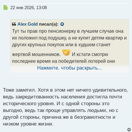
Н
22 янв 2026, 13:08
е
п
р
Alex Gold
писал(а):
о
Тут ты прав про пенсионерку в лучшем случае она
ч
их положил под подушку, а не купит детям квартир и
и
т
других крупных покупок или в худшем станет
а
жертвой мошенников.
И кстати смотрю
н
н
последнее время на победителей лотерей они
ы
первым делом получая денег тратят их на закрытие
Нажмите, чтобы раскрыть...
й
п
своих долгов.
о
с
Тоже заметил. Хотя в этом нет ничего удивительного,
т
ведь закредитованность населения достигла почти
исторического уровня. И с одной стороны это
выгодно, ведь так проще управлять людьми, но с
другой стороны, причина же в безграмотности и
низком уровне жизни.