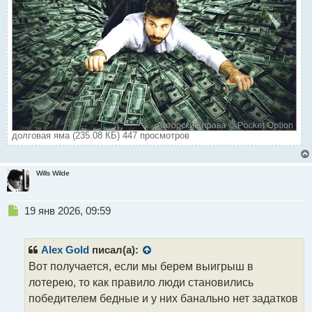
долговая яма (235.08 КБ) 447 просмотров
Wills Wilde
Н
19 янв 2026, 09:59
е
п
р
Alex Gold
писал(а):
о
Вот получается, если мы берем выигрыш в
ч
лотерею, то как правило люди становились
и
т
победителем бедные и у них банально нет задатков
а