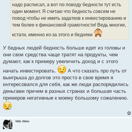
ч
надо расписал, а вот по поводу бедности тут есть
и
т
один момент. Я считаю что бедность совсем не
а
повод чтобы не иметь задатков к инвестированию и
н
тем более к финансовой грамотности! Ведь многие,
н
ы
кстати, именно из-за этого и бедняки
й
п
У бедных людей бедность больше идет из головы и
о
с
они свои средства чаще тратят на продукты, чем
т
думают, как к примеру увеличить доход и с этого
начать инвестировать.
А что сказать про путь от
выигрыша до долгов это просто в свое время я
интересовался для себя, как же люди распорядились
деньгами причем в разных странах и большая часть
примеров негативные к моему большому сожалению.
Wills Wilde