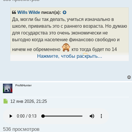
и
т
Wills Wilde
писал(а):
а
н
Да, могли бы так делать, учиться изначально в
н
школе, прививать это с раннего возраста. Но думаю
ы
для государства это очень экономически не
й
выгодно когда население финансово свободно и
п
о
ничем не обременено
кто тогда будет по 14
с
т
Нажмите, чтобы раскрыть...
часов по две смены работать?
Заводы встанут.
ProfitHunter
Н
12 янв 2026, 21:25
е
п
р
о
ч
536 просмотров