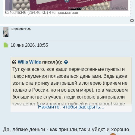
6346346346 (264.46 КБ) 476 просмотров
Биржевич'ОК
Н
18 янв 2026, 10:55
е
п
р
Wills Wilde
писал(а):
о
Тут куча всего, все ваши перечисленные пункты и
ч
плюс неумения пользоваться деньгами. Ведь даже
и
т
взять статистику выигрышей в лотерею (причем не
а
только в России, но и во всем мире), то в массовом
н
большинстве случаев, люди которые выигрывали
н
кучу денег (в миллионах рублей и долларов) чаще
ы
Нажмите, чтобы раскрыть...
й
всего в итоге оставались с кучей долгов
.
п
Начинают тупо не пойми зачем скупать все
о
с
дорогое, а потом оказывается что за элитное жилье
Да, лёгкие деньги - как пришли,так и уйдкт и хорошо
т
надо каждый год огромный налог платить +