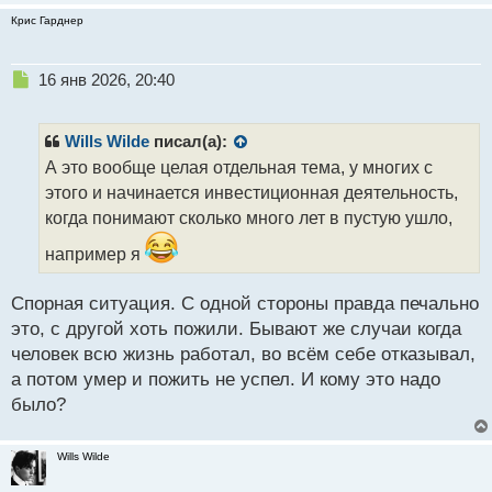
Крис Гарднер
Н
16 янв 2026, 20:40
е
п
р
Wills Wilde
писал(а):
о
А это вообще целая отдельная тема, у многих с
ч
этого и начинается инвестиционная деятельность,
и
т
когда понимают сколько много лет в пустую ушло,
а
например я
н
н
ы
Спорная ситуация. С одной стороны правда печально
й
это, с другой хоть пожили. Бывают же случаи когда
п
человек всю жизнь работал, во всём себе отказывал,
о
с
а потом умер и пожить не успел. И кому это надо
т
было?
Wills Wilde