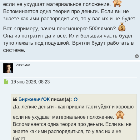
если не ухудшат материальное положение.
содержать, яхты и т.д. При этом ничего не
Вспоминается одна теория про деньги. Если вы не
вкладывая для сохранения
знаете как ими распорядиться, то у вас их и не будет.
Вот к примеру, зачем пенсионерке 500лямов?
Она из потратит да и всё. Или большая часть будет
тупо лежать под подушкой. Врятли будут работать в
системе.
Alex Gold
Н
19 янв 2026, 08:23
е
п
р
Биржевич'ОК
писал(а):
о
Да, лёгкие деньги - как пришли,так и уйдкт и хорошо
ч
и
если не ухудшат материальное положение.
т
Вспоминается одна теория про деньги. Если вы не
а
знаете как ими распорядиться, то у вас их и не
н
н
будет.