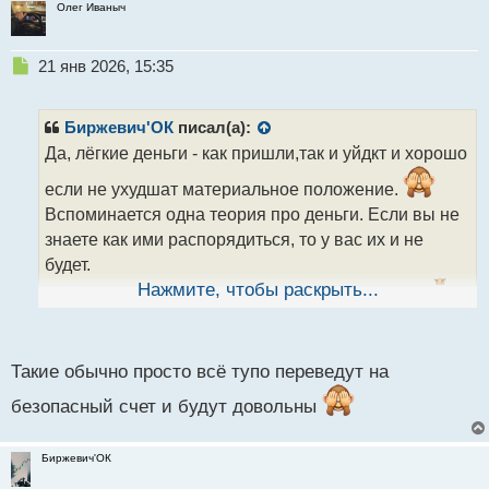
Олег Иваныч
Н
21 янв 2026, 15:35
е
п
р
Биржевич'ОК
писал(а):
о
Да, лёгкие деньги - как пришли,так и уйдкт и хорошо
ч
и
если не ухудшат материальное положение.
т
Вспоминается одна теория про деньги. Если вы не
а
знаете как ими распорядиться, то у вас их и не
н
н
будет.
ы
Нажмите, чтобы раскрыть...
Вот к примеру, зачем пенсионерке 500лямов?
й
п
Она из потратит да и всё. Или большая часть будет
о
тупо лежать под подушкой. Врятли будут работать в
с
Такие обычно просто всё тупо переведут на
системе.
т
безопасный счет и будут довольны
Биржевич'ОК