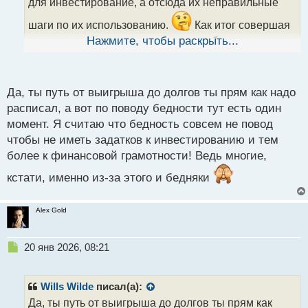
для инвестирование, а отсюда их неправильные
н
н
шаги по их использованию.
Как итог совершая
ы
крупные покупки потом загоняют себя в долги в
Нажмите, чтобы раскрыть...
й
п
конечном итоги.
о
с
Да, ты путь от выигрыша до долгов ты прям как надо
т
расписал, а вот по поводу бедности тут есть один
момент. Я считаю что бедность совсем не повод
чтобы не иметь задатков к инвестированию и тем
более к финансовой грамотности! Ведь многие,
кстати, именно из-за этого и бедняки
Alex Gold
Н
20 янв 2026, 08:21
е
п
р
Wills Wilde
писал(а):
о
Да, ты путь от выигрыша до долгов ты прям как