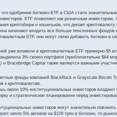
 что одобрение биткоин-ETF в США стало значительны
инвесторов. ETF позволяют как розничным инвесторам, 
ния криптобирж и кошельков, что делает криптовалюту
коина начинают входить все больше пенсионных фондов 
овалютным ETF, они могут легко добавить биткоин в с
аний уже вложили в криптовалютные ETF примерно $5 м
выделила 3% своего портфеля (приблизительно $64 млр
 и Bracebridge Capital также являются важными участн
тные фонды компаний BlackRock и Grayscale Bitcoin Tr
в к криптовалютам.
ишь около 10% институциональных инвесторов владеют 
рку и стратегическое планирование перед инвестирова
итуциональных инвесторов могут значительно повлиять 
ют около 5% активов на $129 трлн в биткоин, то рыноч