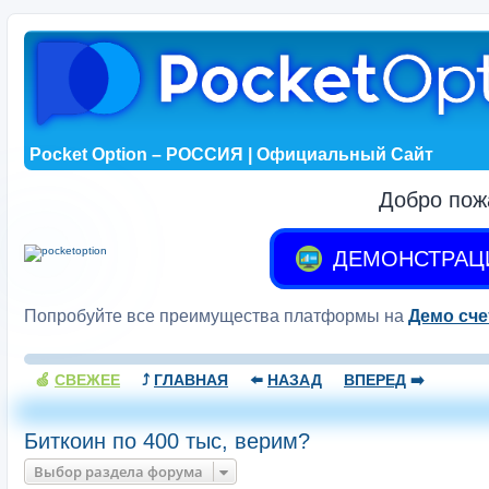
Pocket Option – РОССИЯ | Официальный Сайт
Добро пож
ДЕМОНСТРАЦ
Попробуйте все преимущества платформы на
Демо сче
🍏
СВЕЖЕЕ
⤴️
ГЛАВНАЯ
⬅️
НАЗАД
ВПЕРЕД
➡️
Биткоин по 400 тыс, верим?
Выбор раздела форума