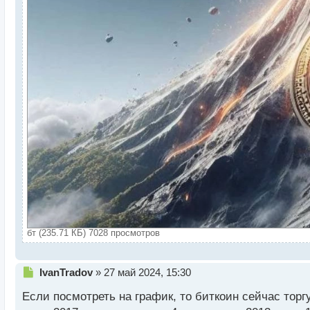
бт (235.71 КБ) 7028 просмотров
Н
IvanTradov
»
27 май 2024, 15:30
е
Если посмотреть на график, то биткоин сейчас тор
п
р