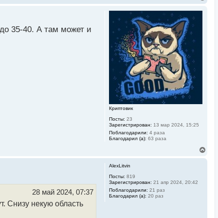
е
р
н
у
до 35-40. А там может и
т
ь
с
я
к
н
а
ч
а
л
у
Криптовик
Посты:
23
Зарегистрирован:
13 мар 2024, 15:25
Поблагодарили:
4 раза
Благодарил (а):
63 раза
В
е
р
AlexLitvin
н
у
Посты:
819
Зарегистрирован:
21 апр 2024, 20:42
т
ь
Поблагодарили:
21 раз
28 май 2024, 07:37
Благодарил (а):
20 раз
с
т. Снизу некую область
я
к
н