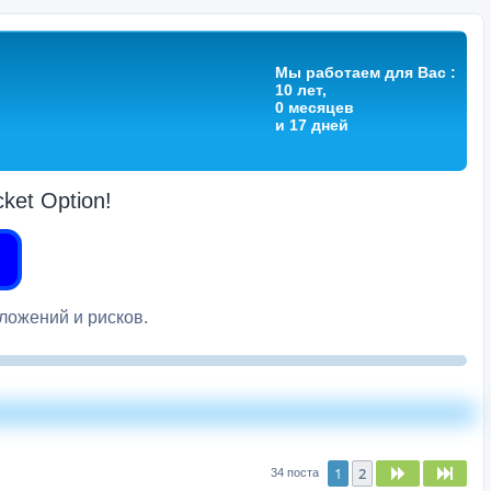
Мы работаем для Вас :
10 лет,
0 месяцев
и 17 дней
et Option!
вложений и рисков.
1
2
След.
След
34 поста