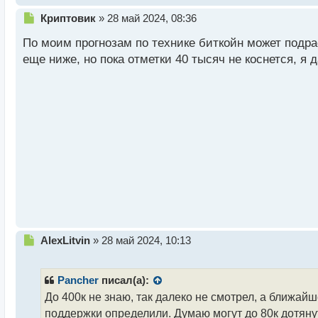
Н
Криптовик
»
28 май 2024, 08:36
е
По моим прогнозам по технике биткойн может подрас
п
р
еще ниже, но пока отметки 40 тысяч не коснется, я
о
ч
и
т
а
н
н
ы
й
п
о
с
т
Н
AlexLitvin
»
28 май 2024, 10:13
е
п
р
Pancher
писал(а):
о
До 400к не знаю, так далеко не смотрел, а ближайш
ч
поддержки определили. Думаю могут до 80к дотянут
и