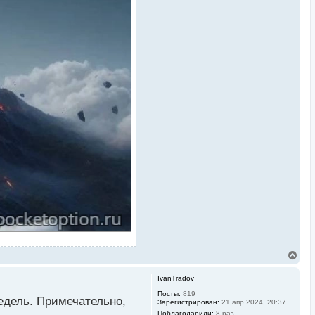
В
е
р
IvanTradov
н
у
Посты:
819
едель. Примечательно,
Зарегистрирован:
21 апр 2024, 20:37
т
ь
Поблагодарили:
8 раз