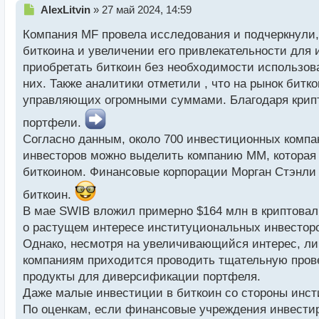
Н
AlexLitvin
»
27 май 2024, 14:59
е
Компания MF провела исследования и подчеркнули,
п
р
биткоина и увеличении его привлекательности для 
о
приобретать биткоин без необходимости использова
ч
них. Также аналитики отметили , что на рынок бит
и
т
управляющих огромными суммами. Благодаря крипт
а
портфели.
н
н
Согласно данным, около 700 инвестиционных комп
ы
инвесторов можно выделить компанию MМ, которая 
й
биткоином. Финансовые корпорации Морган Стэнли )
п
о
биткоин.
с
В мае SWIB вложил примерно $164 млн в криптовалю
т
о растущем интересе институциональных инвесторо
Однако, несмотря на увеличивающийся интерес, л
компаниям приходится проводить тщательную прове
продукты для диверсификации портфеля.
Даже малые инвестиции в биткоин со стороны инст
По оценкам, если финансовые учреждения инвестиру