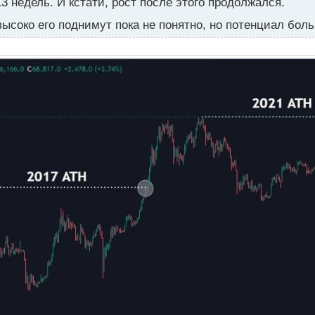
-13 недель. И кстати, рост после этого продолжался.
ысоко его поднимут пока не понятно, но потенциал бо