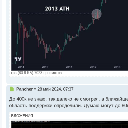
гра (80.9 КБ) 7023 просмотра
Н
Pancher
»
28 май 2024, 07:37
е
До 400к не знаю, так далеко не смотрел, а ближайше
п
р
область поддержки определили. Думаю могут до 80к 
о
ч
ВЛОЖЕНИЯ
и
т