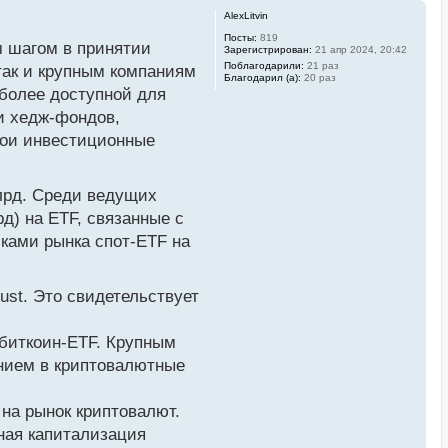
AlexLitvin
Посты:
819
м шагом в принятии
Зарегистрирован:
21 апр 2024, 20:42
Поблагодарили:
21 раз
так и крупным компаниям
Благодарил (а):
20 раз
 более доступной для
и хедж-фондов,
вои инвестиционные
лрд. Среди ведущих
д) на ETF, связанные с
иками рынка спот-ETF на
ust. Это свидетельствует
биткоин-ETF. Крупным
нием в криптовалютные
на рынок криптовалют.
ная капитализация