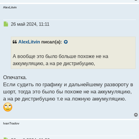
AlexLitvin
Н
26 май 2024, 11:11
е
п
р
AlexLitvin
писал(а):
о
ч
А вообще это было больше похоже не на
и
т
аккумуляцию, а на ре дистрибуцию,
а
н
Опечатка.
н
Если судить по графику и дальнейшему развороту в
ы
й
шорт, тогда это было бы похоже не на аккумуляцию,
п
а на ре дистрибуцию т.е на ложную аккумуляцию.
о
с
т
IvanTradov