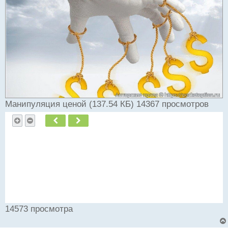
и
т
а
н
н
ы
й
п
о
с
т
Манипуляция ценой (137.54 КБ) 14367 просмотров
Пред.
След.
14573 просмотра