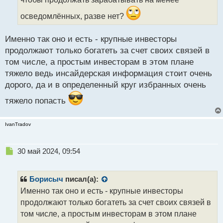
н
н
осведомлённых, разве нет?
ы
й
п
Именно так оно и есть - крупные инвесторы
о
продолжают только богатеть за счет своих связей в
с
том числе, а простым инвесторам в этом плане
т
тяжело ведь инсайдерская информация стоит очень
дорого, да и в определенный круг избранных очень
тяжело попасть
IvanTradov
Н
30 май 2024, 09:54
е
п
р
Борисыч
писал(а):
о
Именно так оно и есть - крупные инвесторы
ч
продолжают только богатеть за счет своих связей в
и
т
том числе, а простым инвесторам в этом плане
а