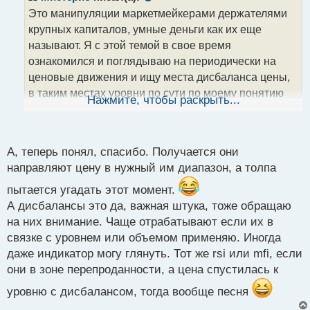
о
Это манипуляции маркетмейкерами держателями
ч
крупных капиталов, умные деньги как их еще
и
т
называют. Я с этой темой в свое время
а
ознакомился и поглядываю на периодически на
н
ценовые движения и ищу места дисбаланса цены,
н
в таким местах уровни по сути по моему понятию
ы
Нажмите, чтобы раскрыть...
й
становятся еще более надежными для реакции
п
цены на оные.
о
с
Дисбаланс цены, явный признак вхождения
А, теперь понял, спасибо. Получается они
т
объемов в рынок.webp
направляют цену в нужный им диапазон, а толпа
пытается угадать этот момент.
А дисбалансы это да, важная штука, тоже обращаю
на них внимание. Чаще отрабатывают если их в
связке с уровнем или объемом применяю. Иногда
даже индикатор могу глянуть. Тот же rsi или mfi, если
они в зоне перепроданности, а цена спустилась к
уровню с дисбалансом, тогда вообще песня