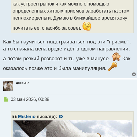
т
как устроен рынок и как можно с помощью
а
определенных хитрых приемов заработать на этом
н
неплохие деньги. Думаю в ближайшее время хочу
н
ы
почитать ее, спасибо за совет.
й
п
Как бы научиться подстраиваться под эти "приемы",
о
с
а то сначала цена вроде идёт в одном направлении,
т
а потом резкий розворот и ты уже в минусе.
Как
оказалось позже это и была манипуляция.
Добрыня
Н
03 май 2026, 09:38
е
п
р
Misterio
писал(а):
о
ч
и