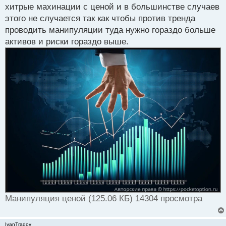
а
хитрые махинации с ценой и в большинстве случаев
н
этого не случается так как чтобы против тренда
н
проводить манипуляции туда нужно гораздо больше
ы
й
активов и риски гораздо выше.
п
о
с
т
Манипуляция ценой (125.06 КБ) 14304 просмотра
IvanTradov