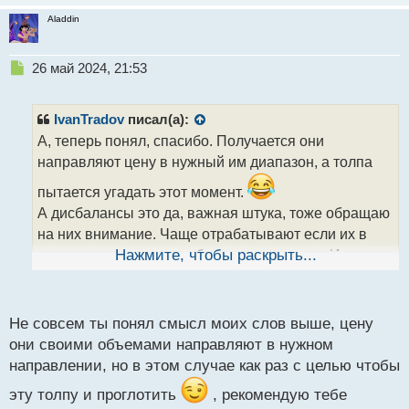
Aladdin
Н
26 май 2024, 21:53
е
п
р
IvanTradov
писал(а):
о
А, теперь понял, спасибо. Получается они
ч
направляют цену в нужный им диапазон, а толпа
и
т
пытается угадать этот момент.
а
А дисбалансы это да, важная штука, тоже обращаю
н
н
на них внимание. Чаще отрабатывают если их в
ы
связке с уровнем или объемом применяю. Иногда
Нажмите, чтобы раскрыть...
й
даже индикатор могу глянуть. Тот же rsi или mfi,
п
если они в зоне перепроданности, а цена
о
с
спустилась к уровню с дисбалансом, тогда вообще
Не совсем ты понял смысл моих слов выше, цену
т
они своими объемами направляют в нужном
песня
направлении, но в этом случае как раз с целью чтобы
эту толпу и проглотить
, рекомендую тебе