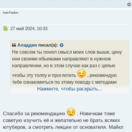
IvanTradov
Н
27 май 2024, 10:33
е
п
р
Аладдин
писал(а):
о
Не совсем ты понял смысл моих слов выше, цену
ч
они своими объемами направляют в нужном
и
т
направлении, но в этом случае как раз с целью
а
чтобы эту толпу и проглотить
, рекомендую
н
н
тебе ознакомиться по этому поводу с методами
ы
торговли которые носят название "Смарт мани" или
Нажмите, чтобы раскрыть...
й
как манипулируют рынком умные деньги. Там
п
вполне толково описывается как на графике
о
с
образуется дисбаланс цены и что это такое.
т
Спасибо за рекомендацию
. Новичкам тоже
Ценовой дисбаланс.webp
советую изучить её и желательно не брать всяких
ютуберов, а смотреть лекции от основателя. Майкл