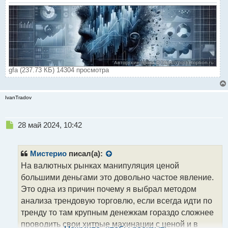
gfa (237.73 КБ) 14304 просмотра
IvanTradov
Н
28 май 2024, 10:42
е
п
р
Мистерио
писал(а):
о
На валютных рынках манипуляция ценой
ч
большими деньгами это довольно частое явление.
и
т
Это одна из причин почему я выбрал методом
а
анализа трендовую торговлю, если всегда идти по
н
тренду то там крупным денежкам гораздо сложнее
н
проводить свои хитрые махинации с ценой и в
ы