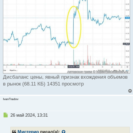
Дисбаланс цены, явный признак вхождения объемов
в рынок (68.11 КБ) 14351 просмотр
IvanTradov
Н
26 май 2024, 13:31
е
п
р
Мистерио
писал(а):