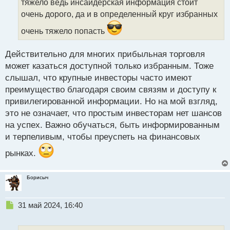
тяжело ведь инсайдерская информация стоит
н
очень дорого, да и в определенный круг избранных
н
ы
очень тяжело попасть
й
п
Действительно для многих прибыльная торговля
о
с
может казаться доступной только избранным. Тоже
т
слышал, что крупные инвесторы часто имеют
преимущество благодаря своим связям и доступу к
привилегированной информации. Но на мой взгляд,
это не означает, что простым инвесторам нет шансов
на успех. Важно обучаться, быть информированным
и терпеливым, чтобы преуспеть на финансовых
рынках.
Борисыч
Н
31 май 2024, 16:40
е
п