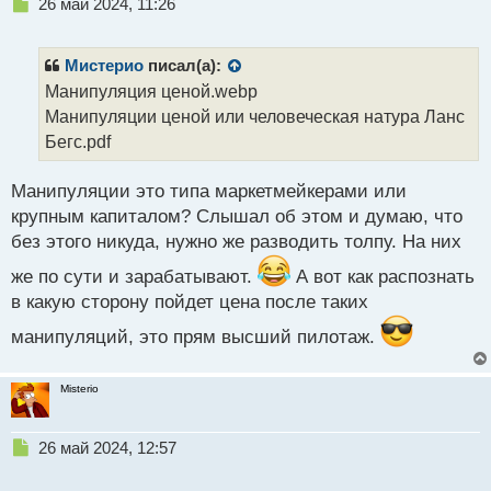
Н
26 май 2024, 11:26
е
п
р
Мистерио
писал(а):
о
Манипуляция ценой.webp
ч
Манипуляции ценой или человеческая натура Ланс
и
т
Бегс.pdf
а
н
Манипуляции это типа маркетмейкерами или
н
крупным капиталом? Слышал об этом и думаю, что
ы
й
без этого никуда, нужно же разводить толпу. На них
п
же по сути и зарабатывают.
А вот как распознать
о
с
в какую сторону пойдет цена после таких
т
манипуляций, это прям высший пилотаж.
Misterio
Н
26 май 2024, 12:57
е
п