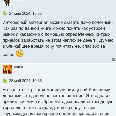
Н
27 май 2024, 16:55
е
Интересный материал можно сказать даже полезный.
п
р
Как раз по данной книге можно понять как устроен
о
рынок и как можно с помощью определенных хитрых
ч
приемов заработать на этом неплохие деньги. Думаю
и
т
в ближайшее время хочу почитать ее, спасибо за
а
совет.
н
н
ы
Misterio
й
п
о
Н
28 май 2024, 10:36
с
е
т
На валютных рынках манипуляция ценой большими
п
р
деньгами это довольно частое явление. Это одна из
о
причин почему я выбрал методом анализа трендовую
ч
торговлю, если всегда идти по тренду то там
и
т
крупным денежкам гораздо сложнее проводить свои