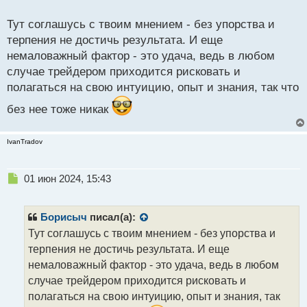
о
Постепенный рост и накопление опыта позволят
с
Тут соглашусь с твоим мнением - без упорства и
т
добиться желаемых результатов.
терпения не достичь результата. И еще
немаловажный фактор - это удача, ведь в любом
случае трейдером приходится рисковать и
полагаться на свою интуицию, опыт и знания, так что
без нее тоже никак
IvanTradov
Н
01 июн 2024, 15:43
е
п
р
Борисыч
писал(а):
о
Тут соглашусь с твоим мнением - без упорства и
ч
терпения не достичь результата. И еще
и
т
немаловажный фактор - это удача, ведь в любом
а
случае трейдером приходится рисковать и
н
полагаться на свою интуицию, опыт и знания, так
н