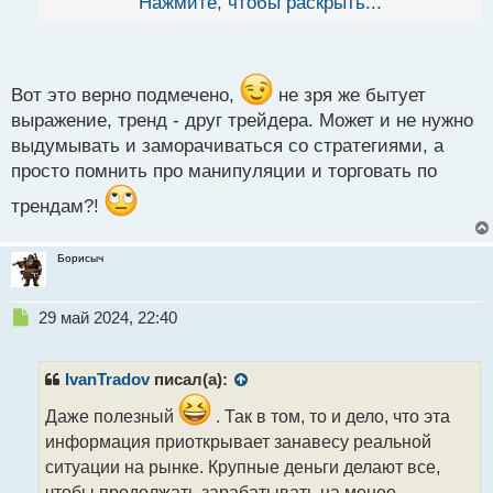
Нажмите, чтобы раскрыть...
й
большинстве случаев этого не случается так как
п
чтобы против тренда проводить манипуляции туда
о
нужно гораздо больше активов и риски гораздо
с
выше.
т
Вот это верно подмечено,
не зря же бытует
Манипуляция ценой.webp
выражение, тренд - друг трейдера. Может и не нужно
выдумывать и заморачиваться со стратегиями, а
просто помнить про манипуляции и торговать по
трендам?!
Борисыч
Н
29 май 2024, 22:40
е
п
р
IvanTradov
писал(а):
о
ч
Даже полезный
. Так в том, то и дело, что эта
и
информация приоткрывает занавесу реальной
т
ситуации на рынке. Крупные деньги делают все,
а
чтобы продолжать зарабатывать на менее