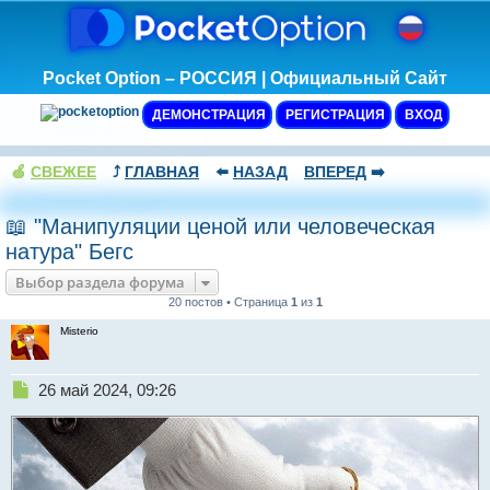
Pocket Option – РОССИЯ | Официальный Сайт
ДЕМОНСТРАЦИЯ
РЕГИСТРАЦИЯ
ВХОД
🍏
СВЕЖЕЕ
⤴️
ГЛАВНАЯ
⬅️
НАЗАД
ВПЕРЕД
➡️
📖 "Манипуляции ценой или человеческая
натура" Бегс
Выбор раздела форума
20 постов • Страница
1
из
1
Misterio
Н
26 май 2024, 09:26
е
п
р
о
ч