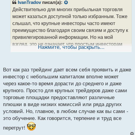
р
IvanTradov
писал(а):
о
Действительно для многих прибыльная торговля
ч
может казаться доступной только избранным. Тоже
и
т
слышал, что крупные инвесторы часто имеют
а
преимущество благодаря своим связям и доступу к
н
привилегированной информации. Но на мой
н
взгляд, это не означает, что простым инвесторам
ы
Нажмите, чтобы раскрыть...
й
нет шансов на успех. Важно обучаться, быть
п
информированным и терпеливым, чтобы преуспеть
о
с
на финансовых рынках.
Вот как раз трейдинг дает всем себя проявить и даже
т
инвестор с небольшим капиталом вполне может
через какое-то время дорасти до среднего и даже
крупного. Просто для крупных трейдеров даже сами
торговые площадки предоставляют различные
плюшки в виде низких комиссий или ряда других
условий. Но, главное, в любом случае как вы сами -
это обучение. Как говорится, терпение и труд все
перетрут!