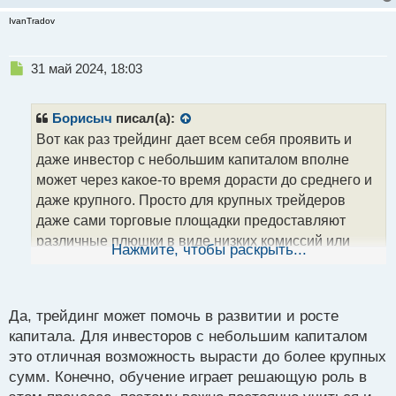
IvanTradov
Н
31 май 2024, 18:03
е
п
р
Борисыч
писал(а):
о
Вот как раз трейдинг дает всем себя проявить и
ч
даже инвестор с небольшим капиталом вполне
и
т
может через какое-то время дорасти до среднего и
а
даже крупного. Просто для крупных трейдеров
н
даже сами торговые площадки предоставляют
н
различные плюшки в виде низких комиссий или
ы
Нажмите, чтобы раскрыть...
й
ряда других условий. Но, главное, в любом случае
п
как вы сами - это обучение. Как говорится, терпение
о
с
и труд все перетрут!
Да, трейдинг может помочь в развитии и росте
т
капитала. Для инвесторов с небольшим капиталом
это отличная возможность вырасти до более крупных
сумм. Конечно, обучение играет решающую роль в