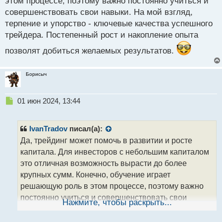
этом процессе, поэтому важно постоянно учиться и
совершенствовать свои навыки. На мой взгляд,
терпение и упорство - ключевые качества успешного
трейдера. Постепенный рост и накопление опыта
позволят добиться желаемых результатов.
Борисыч
Н
01 июн 2024, 13:44
е
п
р
IvanTradov
писал(а):
о
Да, трейдинг может помочь в развитии и росте
ч
капитала. Для инвесторов с небольшим капиталом
и
т
это отличная возможность вырасти до более
а
крупных сумм. Конечно, обучение играет
н
решающую роль в этом процессе, поэтому важно
н
постоянно учиться и совершенствовать свои
ы
Нажмите, чтобы раскрыть...
й
навыки. На мой взгляд, терпение и упорство -
п
ключевые качества успешного трейдера.