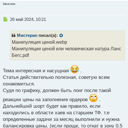
AlexLitvin
Н
26 май 2024, 10:21
е
п
р
Мистерио
писал(а):
о
Манипуляция ценой.webp
ч
Манипуляции ценой или человеческая натура Ланс
и
т
Бегс.pdf
а
н
н
Тема интересная и насущная
.
ы
Статья действительно полезная, советую всем
й
ознакомиться.
п
Судя по графику, должен быть лонг после такой
о
с
реакции цены на заполнение ордеров
.
т
Дальнейший шорт будет как правило, если
находились в области хаев на старшем ТФ. т.е
определенные задачи за месяц выполнили и нужна
балансировка цены. (если проще, то откат в зону 0.5