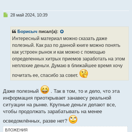
Н
28 май 2024, 10:39
е
п
р
Борисыч
писал(а):
о
Интересный материал можно сказать даже
ч
полезный. Как раз по данной книге можно понять
и
т
как устроен рынок и как можно с помощью
а
определенных хитрых приемов заработать на этом
н
неплохие деньги. Думаю в ближайшее время хочу
н
ы
почитать ее, спасибо за совет.
й
п
о
Даже полезный
. Так в том, то и дело, что эта
с
информация приоткрывает занавесу реальной
т
ситуации на рынке. Крупные деньги делают все,
чтобы продолжать зарабатывать на менее
осведомлённых, разве нет?
ВЛОЖЕНИЯ