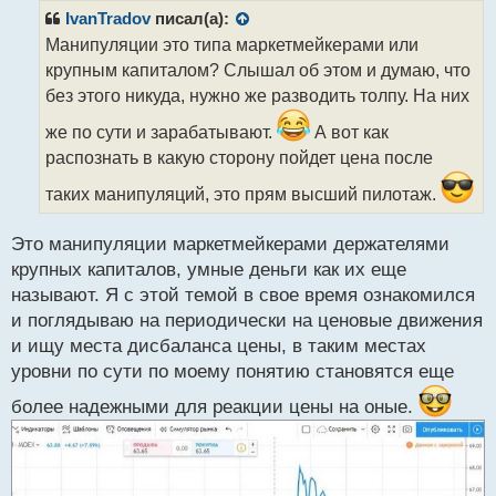
р
IvanTradov
писал(а):
о
Манипуляции это типа маркетмейкерами или
ч
крупным капиталом? Слышал об этом и думаю, что
и
т
без этого никуда, нужно же разводить толпу. На них
а
же по сути и зарабатывают.
А вот как
н
н
распознать в какую сторону пойдет цена после
ы
таких манипуляций, это прям высший пилотаж.
й
п
о
Это манипуляции маркетмейкерами держателями
с
крупных капиталов, умные деньги как их еще
т
называют. Я с этой темой в свое время ознакомился
и поглядываю на периодически на ценовые движения
и ищу места дисбаланса цены, в таким местах
уровни по сути по моему понятию становятся еще
более надежными для реакции цены на оные.