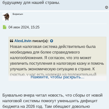
будущему для нашей страны.
Борисыч
Н
04 июн 2024, 15:25
е
п
р
AlexLitvin
писал(а):
о
Новая налоговая система действительно была
ч
необходима для более справедливого
и
т
налогообложения. Я согласен, что это может
а
увеличить поступления в налоговую казну и помочь
н
улучшить экономическую ситуацию в стране. К
н
счастью, у нас есть надежда на положительный
ы
Нажмите, чтобы раскрыть...
й
исход и я верю, что вместе мы сможем преодолеть
п
все сложности. Нужно только оставаться
о
оптимистами и поддерживать друг друга в этом
с
Буквально вчера читал новость, что сборы от новой
нелегком времени. Вместе мы сможем справиться
т
налоговой системы помогут уменьшить дефицит
со всеми вызовами и двигаться вперед к лучшему
бюджета на 2026 год. Там обещают довольно
будущему для нашей страны.