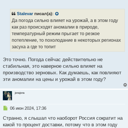
е
п
р
Stalevar
писал(а):
о
Да погода сильно влияет на урожай, а в этом году
ч
как раз происходят аномалии в природе,
и
т
температурный режим прыгает то резкое
а
потепление, то похолодание в некоторых регионах
н
засуха а где то топит
н
ы
й
Это точно. Погода сейчас действительно не
п
стабильная, это наверное сильно влияет на
о
производство зерновых. Как думаешь, как повлияют
с
эти аномалии на цены и урожай в этом году?
т
jorajora
Н
06 июн 2024, 17:36
е
Странно, я слышал что наоборот Россия сократит на
п
р
какой то процент доставки, потому что в этом году