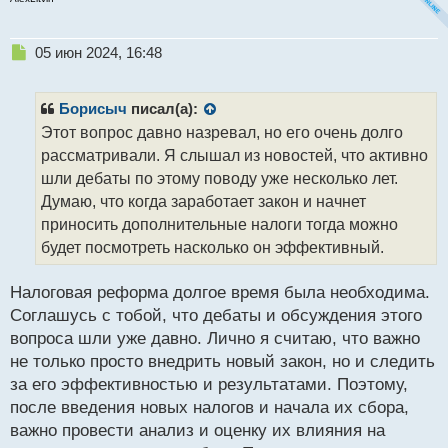
Н
05 июн 2024, 16:48
е
п
р
Борисыч
писал(а):
о
Этот вопрос давно назревал, но его очень долго
ч
рассматривали. Я слышал из новостей, что активно
и
т
шли дебаты по этому поводу уже несколько лет.
а
Думаю, что когда заработает закон и начнет
н
приносить дополнительные налоги тогда можно
н
будет посмотреть насколько он эффективный.
ы
й
п
Налоговая реформа долгое время была необходима.
о
Соглашусь с тобой, что дебаты и обсуждения этого
с
вопроса шли уже давно. Лично я считаю, что важно
т
не только просто внедрить новый закон, но и следить
за его эффективностью и результатами. Поэтому,
после введения новых налогов и начала их сбора,
важно провести анализ и оценку их влияния на