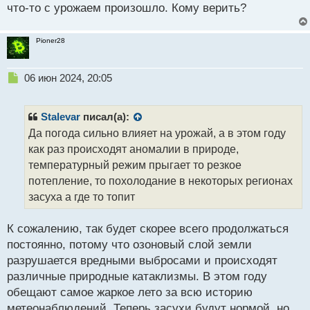
о
что-то с урожаем произошло. Кому верить?
ч
и
т
Pioner28
а
н
н
Н
06 июн 2024, 20:05
ы
е
й
п
п
р
Stalevar
писал(а):
о
о
Да погода сильно влияет на урожай, а в этом году
с
ч
как раз происходят аномалии в природе,
т
и
т
температурный режим прыгает то резкое
а
потепление, то похолодание в некоторых регионах
н
засуха а где то топит
н
ы
й
К сожалению, так будет скорее всего продолжаться
п
постоянно, потому что озоновый слой земли
о
разрушается вредными выбросами и происходят
с
различные природные катаклизмы. В этом году
т
обещают самое жаркое лето за всю историю
метеонаблюдений. Теперь засухи будут нормой, но