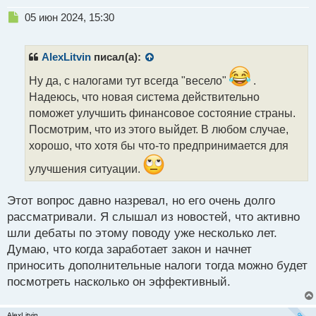
Н
05 июн 2024, 15:30
е
п
р
AlexLitvin
писал(а):
о
ч
Ну да, с налогами тут всегда "весело"
.
и
Надеюсь, что новая система действительно
т
поможет улучшить финансовое состояние страны.
а
Посмотрим, что из этого выйдет. В любом случае,
н
н
хорошо, что хотя бы что-то предпринимается для
ы
улучшения ситуации.
й
п
о
Этот вопрос давно назревал, но его очень долго
с
рассматривали. Я слышал из новостей, что активно
т
шли дебаты по этому поводу уже несколько лет.
Думаю, что когда заработает закон и начнет
приносить дополнительные налоги тогда можно будет
посмотреть насколько он эффективный.
AlexLitvin