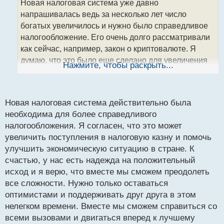
Новая налоговая система уже давно
ч
напрашивалась ведь за несколько лет число
и
т
богатых увеличилось и нужно было справедливое
а
налогообложение. Его очень долго рассматривали
н
как сейчас, например, закон о криптовалюте. Я
н
думаю, что это было еще сделано для увеличения
ы
Нажмите, чтобы раскрыть...
й
поступлений налогов в казну. Тем не менее,
п
несмотря на все сложности я верю в
о
положительный исход в нашей стране также как и
с
Новая налоговая система действительно была
ты.
т
необходима для более справедливого
налогообложения. Я согласен, что это может
увеличить поступления в налоговую казну и помочь
улучшить экономическую ситуацию в стране. К
счастью, у нас есть надежда на положительный
исход и я верю, что вместе мы сможем преодолеть
все сложности. Нужно только оставаться
оптимистами и поддерживать друг друга в этом
нелегком времени. Вместе мы сможем справиться со
всеми вызовами и двигаться вперед к лучшему