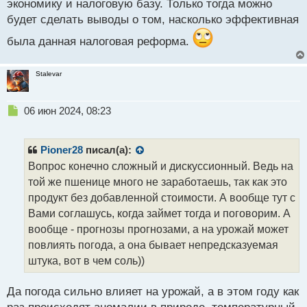
экономику и налоговую базу. Только тогда можно
будет сделать выводы о том, насколько эффективная
была данная налоговая реформа.
Stalevar
Н
06 июн 2024, 08:23
е
п
р
Pioner28
писал(а):
о
Вопрос конечно сложный и дискуссионный. Ведь на
ч
той же пшенице много не заработаешь, так как это
и
т
продукт без добавленной стоимости. А вообще тут с
а
Вами соглашусь, когда займет тогда и поговорим. А
н
вообще - прогнозы прогнозами, а на урожай может
н
повлиять погода, а она бывает непредсказуемая
ы
й
штука, вот в чем соль))
п
о
Да погода сильно влияет на урожай, а в этом году как
с