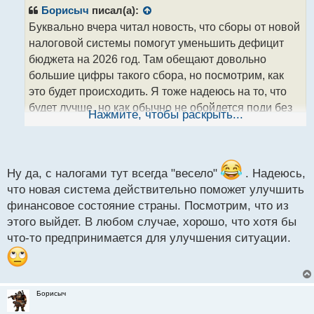
р
Борисыч
писал(а):
о
Буквально вчера читал новость, что сборы от новой
ч
налоговой системы помогут уменьшить дефицит
и
т
бюджета на 2026 год. Там обещают довольно
а
большие цифры такого сбора, но посмотрим, как
н
это будет происходить. Я тоже надеюсь на то, что
н
будет лучше, но как обычно не обойдется поди без
ы
Нажмите, чтобы раскрыть...
й
косяков, но будем все же надеяться, что они
п
справятся.
о
с
т
Ну да, с налогами тут всегда "весело"
. Надеюсь,
что новая система действительно поможет улучшить
финансовое состояние страны. Посмотрим, что из
этого выйдет. В любом случае, хорошо, что хотя бы
что-то предпринимается для улучшения ситуации.
Борисыч