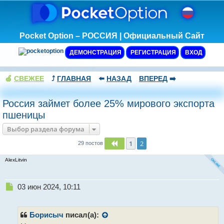
Pocket Option – РОССИЯ | Официальный Сайт
ДЕМОНСТРАЦИЯ
РЕГИСТРАЦИЯ
ВХОД
🍏
СВЕЖЕЕ
⤴️
ГЛАВНАЯ
⬅️
НАЗАД
ВПЕРЕД
➡️
Россия займет более 25% мирового экспорта
пшеницы
Выбор раздела форума
1
2
Пред.
29 постов
AlexLitvin
Н
03 июн 2024, 10:11
е
п
р
Борисыч
писал(а):
о