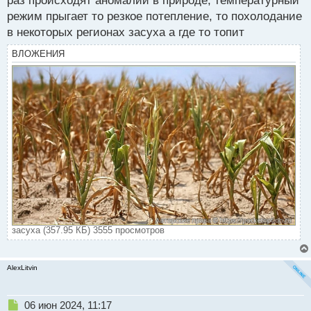
раз происходят аномалии в природе, температурный
т
режим прыгает то резкое потепление, то похолодание
в некоторых регионах засуха а где то топит
ВЛОЖЕНИЯ
засуха (357.95 КБ) 3555 просмотров
AlexLitvin
Н
06 июн 2024, 11:17