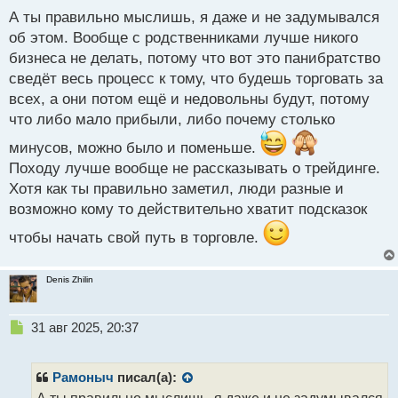
не хотят учиться, нужно все разжевать и в рот
с
А ты правильно мыслишь, я даже и не задумывался
разложить, могут ждать, что ты с ними носишься
т
об этом. Вообще с родственниками лучше никого
будешь, родственники же! И еще обидятся потом.
бизнеса не делать, потому что вот это панибратство
Либо же если хитрые, могут попросить, чтобы ты
сведёт весь процесс к тому, что будешь торговать за
приоткрыл им свои карты, как и чем ты торгуешь.
всех, а они потом ещё и недовольны будут, потому
Народ-то разный есть))
что либо мало прибыли, либо почему столько
минусов, можно было и поменьше.
Походу лучше вообще не рассказывать о трейдинге.
Хотя как ты правильно заметил, люди разные и
возможно кому то действительно хватит подсказок
чтобы начать свой путь в торговле.
Denis Zhilin
Н
31 авг 2025, 20:37
е
п
р
Рамоныч
писал(а):
о
А ты правильно мыслишь, я даже и не задумывался