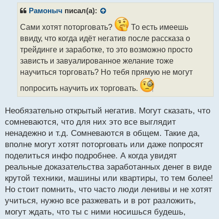
п
р
Рамоныч
писал(а):
о
ч
Сами хотят поторговать?
То есть имеешь
и
ввиду, что когда идёт негатив после рассказа о
т
трейдинге и заработке, то это возможно просто
а
зависть и завуалированное желание тоже
н
н
научиться торговать? Но тебя прямую не могут
ы
попросить научить их торговать.
й
п
о
Необязательно открытый негатив. Могут сказать, что
с
сомневаются, что для них это все выглядит
т
ненадежно и т.д. Сомневаются в общем. Такие да,
вполне могут хотят поторговать или даже попросят
поделиться инфо подробнее. А когда увидят
реальные доказательства заработанных денег в виде
крутой техники, машины или квартиры, то тем более!
Но стоит помнить, что часто люди ленивы и не хотят
учиться, нужно все разжевать и в рот разложить,
могут ждать, что ты с ними носишься будешь,