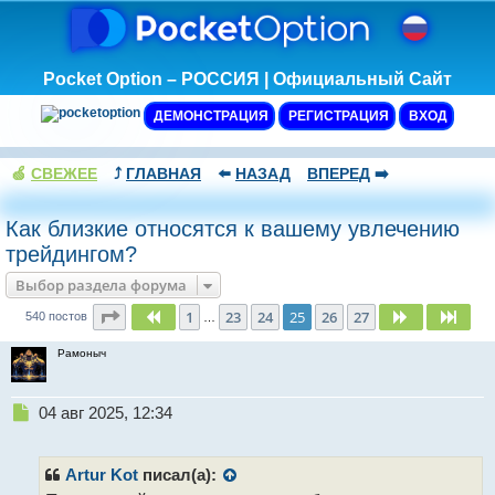
Pocket Option – РОССИЯ | Официальный Сайт
ДЕМОНСТРАЦИЯ
РЕГИСТРАЦИЯ
ВХОД
🍏
СВЕЖЕЕ
⤴️
ГЛАВНАЯ
⬅️
НАЗАД
ВПЕРЕД
➡️
Как близкие относятся к вашему увлечению
трейдингом?
Выбор раздела форума
Страница
25
из
27
1
23
24
25
26
27
Пред.
След.
След
540 постов
…
Рамоныч
Н
04 авг 2025, 12:34
е
п
р
Artur Kot
писал(а):
о