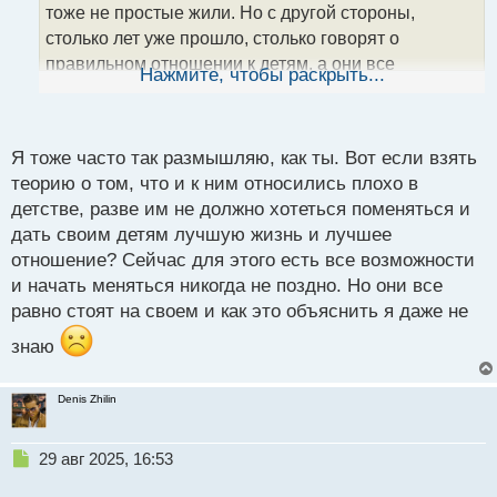
а
тоже не простые жили. Но с другой стороны,
н
столько лет уже прошло, столько говорят о
н
правильном отношении к детям, а они все
ы
Нажмите, чтобы раскрыть...
й
продолжают свою линию гнуть. Тут оправдания уже
п
никакого не придумаешь
о
с
Я тоже часто так размышляю, как ты. Вот если взять
т
теорию о том, что и к ним относились плохо в
детстве, разве им не должно хотеться поменяться и
дать своим детям лучшую жизнь и лучшее
отношение? Сейчас для этого есть все возможности
и начать меняться никогда не поздно. Но они все
равно стоят на своем и как это объяснить я даже не
знаю
Denis Zhilin
Н
29 авг 2025, 16:53
е