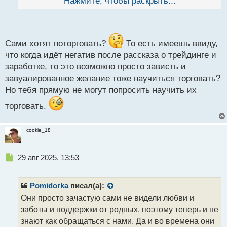
попробовать поторговать?)
Нажмите, чтобы раскрыть...
Опять же если
й
человеку на самом деле интересно ему можно все
п
вкратце рассказать, что да как на его уровне
о
с
понимания к примеру того как устроен рынок
т
Сами хотят поторговать?
То есть имеешь ввиду,
что когда идёт негатив после рассказа о трейдинге и
заработке, то это возможно просто зависть и
завуалированное желание тоже научиться торговать?
Но тебя прямую не могут попросить научить их
торговать.
cookie_18
Н
29 авг 2025, 13:53
е
п
р
Pomidorka
писал(а):
о
Они просто зачастую сами не видели любви и
ч
заботы и поддержки от родных, поэтому теперь и не
и
т
знают как обращаться с нами. Да и во времена они