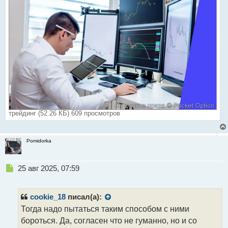
трейдинг (52.26 КБ) 609 просмотров
Pomidorka
Н
25 авг 2025, 07:59
е
п
р
cookie_18
писал(а):
о
Тогда надо пытаться таким способом с ними
ч
бороться. Да, согласен что не гуманно, но и со
и