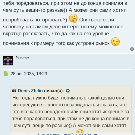
тебя порадоваться, при этом не до конца понимая в
чем суть вещи-то разные)) А может они сами хотят
попробовать поторговать?)
Опять же если
человеку на самом деле интересно ему можно все
вкратце рассказать, что да как на его уровне
понимания к примеру того как устроен рынок
Рамоныч
Н
28 авг 2025, 18:23
е
п
р
Denis Zhilin
писал(а):
о
Но тогда нужно будет понимать с какой целью они
ч
интересуются - просто позавидовать и сказать, что
и
т
это все как-то ненадежно или они хотят искренне за
а
тебя порадоваться, при этом не до конца понимая в
н
чем суть вещи-то разные)) А может они сами хотят
н
ы