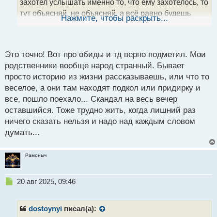
захотел услышать именно то, что ему захотелось, то
н
тут объясняй, не объясняй, а всё равно будешь
ы
Нажмите, чтобы раскрыть...
й
виноват.
Короче, коммуникации в семейном
п
о
кругу это целое искусство.
с
Это точно! Вот про обиды и тд верно подметил. Мои
т
родственники вообще народ странный. Бывает
просто историю из жизни рассказываешь, или что то
веселое, а они там находят подкол или придирку и
все, пошло поехало... Скандал на весь вечер
оставшийся. Тоже трудно жить, когда лишний раз
ничего сказать нельзя и надо над каждым словом
думать...
Рамоныч
Н
20 авг 2025, 09:46
е
п
р
dostoynyi
писал(а):
о