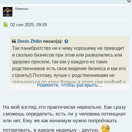
Рамоныч
Н
02 сен 2025, 09:39
е
п
р
Denis Zhilin
писал(а):
о
Так панибратство ни к чему хорошему не приводит
ч
и сколько бизнесов при этом или развалились или
и
т
здорово просели, так как у каждого из таких
а
родственников есть свое видение бизнеса и как его
н
строить!) Поэтому, лучше с родственниками не
н
связываться по итогу будешь в итоге сам крайний и
ы
Нажмите, чтобы раскрыть...
й
тебя обвинят, что плохо объяснил и по итогу
п
человек потерял на этом деньги. Подсказывать
о
стоит тогда когда сам видишь желание такого
с
На мой взгляд это практически нереально. Как сразу
родственника и его потенциал в этом развиваться и
т
сможешь определить, есть ли у человека потенциал
будешь уверен, что он при первой трудности не
или нет. Ему же как минимум нужно попробовать
даст заднюю.
поторговать, в идеале недельку - другую.