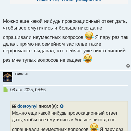
й
далёкому от этой сферы. Я так со временем понял,
п
что это самый оптимальный вариант ответа. И
о
человека не обидел и вопросы больше не задают.
с
Можно еще какой нибудь провокационный ответ дать,
т
чтобы все смутились и больше никогда не
спрашивали неуместных вопросов
Я пару раз так
делал, прямо на семейном застолье такие
перфомансы выдавал, что сейчас уже никто лишний
раз мне тупых вопросов не задает
Рамоныч
Н
08 авг 2025, 09:56
е
п
р
dostoynyi
писал(а):
о
Можно еще какой нибудь провокационный ответ
ч
дать, чтобы все смутились и больше никогда не
и
т
спрашивали неуместных вопросов
Я пару раз