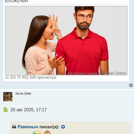
ВЛОЖЕНИЯ
11 (53.75 КБ) 594 просмотра
Denis Zhilin
Н
25 авг 2025, 17:17
е
п
р
Рамоныч
писал(а):
о