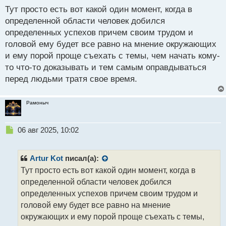
Тут просто есть вот какой один момент, когда в
т
а
определенной области человек добился
н
определенных успехов причем своим трудом и
н
головой ему будет все равно на мнение окружающих
ы
й
и ему порой проще съехать с темы, чем начать кому-
п
то что-то доказывать и тем самым оправдываться
о
перед людьми тратя свое время.
с
т
Рамоныч
Н
06 авг 2025, 10:02
е
п
р
Artur Kot
писал(а):
о
Тут просто есть вот какой один момент, когда в
ч
определенной области человек добился
и
т
определенных успехов причем своим трудом и
а
головой ему будет все равно на мнение
н
окружающих и ему порой проще съехать с темы,
н