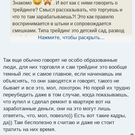
ч
Знакомо
. И вот как с ними говорить о
и
трейдинге? Смысл рассказывать, что торгуешь и
т
что то там зарабатываешь?! Это как правило
а
воспринимается в штыки и сопровождается
н
н
смешками. Типа трейдинг это детский сад, развод
ы
на бабки и прочее.
Нажмите, чтобы раскрыть...
й
А потом удивляются, почему они не знают чем ты
п
о
там занимаешься.
с
Так еще обычно говорят не особо образованные
т
люди, для них торговля и сам трейдинг это вообще
темный лес и самое главное, если начинаешь им
объяснять, то они заводятся и говорят, такого не
бывает и все это, мол, лохотрон. Но порой их трудно
переубедить даже в том случае, когда показываешь,
что купил и сделал ремонт в квартире вот на
заработанные деньги, они на это могут лишь
ответить, что, мол, повезло)) Есть вот такие кадры,
да)) Там бесполезно я считаю и даже не стоит
тратить на них время.