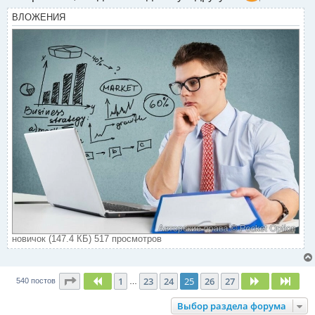
ВЛОЖЕНИЯ
новичок (147.4 КБ) 517 просмотров
Страница
25
из
27
1
23
24
25
26
27
Пред.
След.
След
540 постов
…
Выбор раздела форума