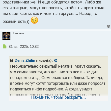
родственники же! И еще обидятся потом. Либо же
если хитрые, могут попросить, чтобы ты приоткрыл
им свои карты, как и чем ты торгуешь. Народ-то
разный есть))
Рамоныч
Н
31 авг 2025, 10:32
е
п
р
Denis Zhilin
писал(а):
о
Необязательно открытый негатив. Могут сказать,
ч
что сомневаются, что для них это все выглядит
и
т
ненадежно и т.д. Сомневаются в общем. Такие да,
а
вполне могут хотят поторговать или даже попросят
н
поделиться инфо подробнее. А когда увидят
н
реальные доказательства заработанных денег в
ы
Нажмите, чтобы раскрыть...
й
виде крутой техники, машины или квартиры, то тем
п
более! Но стоит помнить, что часто люди ленивы и
о