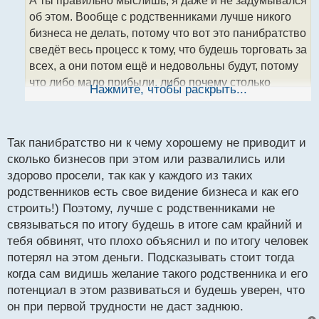
ч
об этом. Вообще с родственниками лучше никого
и
т
бизнеса не делать, потому что вот это панибратство
а
сведёт весь процесс к тому, что будешь торговать за
н
всех, а они потом ещё и недовольны будут, потому
н
что либо мало прибыли, либо почему столько
ы
Нажмите, чтобы раскрыть...
й
минусов, можно было и поменьше.
п
Походу лучше вообще не рассказывать о
о
с
трейдинге. Хотя как ты правильно заметил, люди
Так панибратство ни к чему хорошему не приводит и
т
разные и возможно кому то действительно хватит
сколько бизнесов при этом или развалились или
здорово просели, так как у каждого из таких
подсказок чтобы начать свой путь в торговле.
родственников есть свое видение бизнеса и как его
строить!) Поэтому, лучше с родственниками не
связываться по итогу будешь в итоге сам крайний и
тебя обвинят, что плохо объяснил и по итогу человек
потерял на этом деньги. Подсказывать стоит тогда
когда сам видишь желание такого родственника и его
потенциал в этом развиваться и будешь уверен, что
он при первой трудности не даст заднюю.