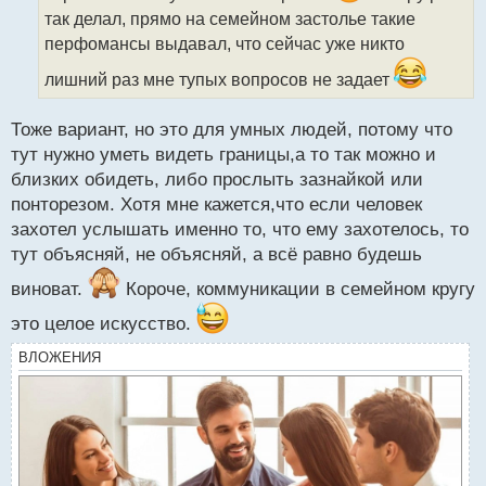
а
так делал, прямо на семейном застолье такие
н
н
перфомансы выдавал, что сейчас уже никто
ы
лишний раз мне тупых вопросов не задает
й
п
о
Тоже вариант, но это для умных людей, потому что
с
тут нужно уметь видеть границы,а то так можно и
т
близких обидеть, либо прослыть зазнайкой или
понторезом. Хотя мне кажется,что если человек
захотел услышать именно то, что ему захотелось, то
тут объясняй, не объясняй, а всё равно будешь
виноват.
Короче, коммуникации в семейном кругу
это целое искусство.
ВЛОЖЕНИЯ