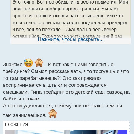
Это точно! Вот про обиды и тд верно подметил. Мои
ч
родственники вообще народ странный. Бывает
и
т
просто историю из жизни рассказываешь, или что
а
то веселое, а они там находят подкол или придирку
н
и все, пошло поехало... Скандал на весь вечер
н
оставшийся. Тоже трудно жить, когда лишний раз
ы
Нажмите, чтобы раскрыть...
й
ничего сказать нельзя и надо над каждым словом
п
думать...
о
с
т
Знакомо
. И вот как с ними говорить о
трейдинге? Смысл рассказывать, что торгуешь и что
то там зарабатываешь?! Это как правило
воспринимается в штыки и сопровождается
смешками. Типа трейдинг это детский сад, развод на
бабки и прочее.
А потом удивляются, почему они не знают чем ты
там занимаешься.
ВЛОЖЕНИЯ