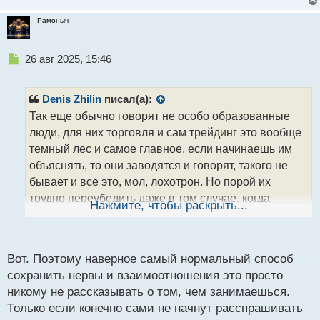
Рамоныч
Н
26 авг 2025, 15:46
е
п
р
Denis Zhilin
писал(а):
о
Так еще обычно говорят не особо образованные
ч
люди, для них торговля и сам трейдинг это вообще
и
т
темный лес и самое главное, если начинаешь им
а
объяснять, то они заводятся и говорят, такого не
н
бывает и все это, мол, лохотрон. Но порой их
н
трудно переубедить даже в том случае, когда
ы
Нажмите, чтобы раскрыть...
й
показываешь, что купил и сделал ремонт в
п
квартире вот на заработанные деньги, они на это
о
могут лишь ответить, что, мол, повезло)) Есть вот
с
Вот. Поэтому наверное самый нормальный способ
такие кадры, да)) Там бесполезно я считаю и даже
т
сохранить нервы и взаимоотношения это просто
не стоит тратить на них время.
никому не рассказывать о том, чем занимаешься.
Только если конечно сами не начнут расспрашивать