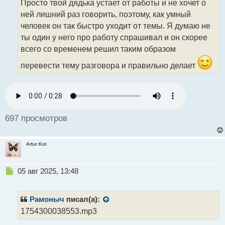
Просто твой дядька устает от работы и не хочет о
ч
ней лишний раз говорить, поэтому, как умный
и
т
человек он так быстро уходит от темы. Я думаю не
а
ты один у него про работу спрашивал и он скорее
н
всего со временем решил таким образом
н
ы
перевести тему разговора и правильно делает
й
п
о
с
т
697 просмотров
Artur Kot
Н
05 авг 2025, 13:48
е
п
р
Рамоныч
писал(а):
о
1754300038553.mp3
ч
и