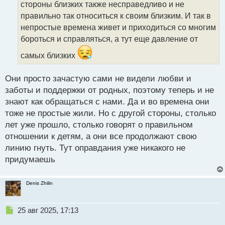
т
стороны близких также несправедливо и не
а
правильно так относиться к своим близким. И так в
н
непростые времена живет и приходиться со многим
н
бороться и справляться, а тут еще давление от
ы
й
самых близких
п
о
с
Они просто зачастую сами не видели любви и
т
заботы и поддержки от родных, поэтому теперь и не
знают как обращаться с нами. Да и во времена они
тоже не простые жили. Но с другой стороны, столько
лет уже прошло, столько говорят о правильном
отношении к детям, а они все продолжают свою
линию гнуть. Тут оправдания уже никакого не
придумаешь
Denis Zhilin
Н
25 авг 2025, 17:13
е