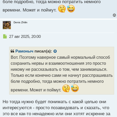
боле подробно, тогда можно потратить немного
времени. Может и поймут.
Denis Zhilin
Н
27 авг 2025, 20:00
е
п
р
Рамоныч
писал(а):
о
Вот. Поэтому наверное самый нормальный способ
ч
сохранить нервы и взаимоотношения это просто
и
т
никому не рассказывать о том, чем занимаешься.
а
Только если конечно сами не начнут расспрашивать
н
боле подробно, тогда можно потратить немного
н
ы
времени. Может и поймут.
й
п
Но тогда нужно будет понимать с какой целью они
о
с
интересуются - просто позавидовать и сказать, что
т
это все как-то ненадежно или они хотят искренне за