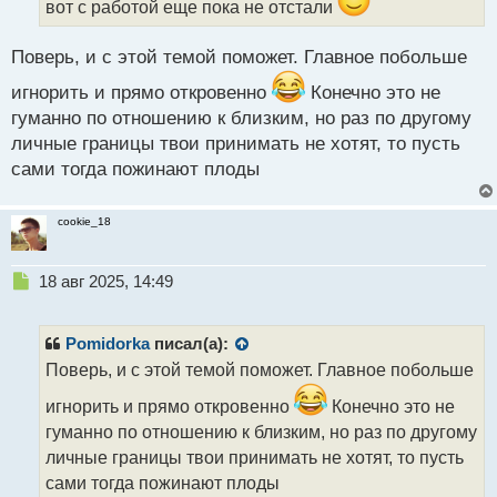
вот с работой еще пока не отстали
н
ы
Поверь, и с этой темой поможет. Главное побольше
й
п
игнорить и прямо откровенно
Конечно это не
о
гуманно по отношению к близким, но раз по другому
с
т
личные границы твои принимать не хотят, то пусть
сами тогда пожинают плоды
cookie_18
Н
18 авг 2025, 14:49
е
п
р
Pomidorka
писал(а):
о
Поверь, и с этой темой поможет. Главное побольше
ч
и
игнорить и прямо откровенно
Конечно это не
т
гуманно по отношению к близким, но раз по другому
а
личные границы твои принимать не хотят, то пусть
н
н
сами тогда пожинают плоды