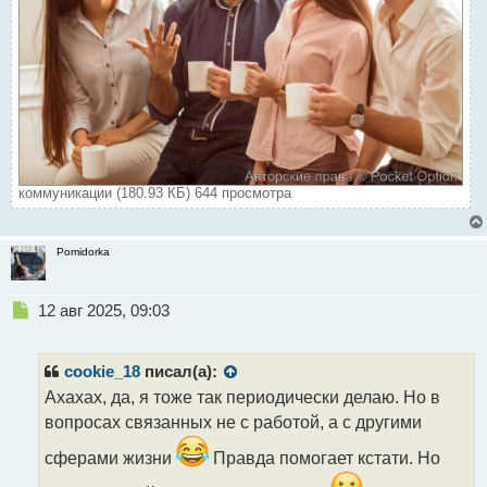
коммуникации (180.93 КБ) 644 просмотра
Pomidorka
Н
12 авг 2025, 09:03
е
п
р
cookie_18
писал(а):
о
Ахахах, да, я тоже так периодически делаю. Но в
ч
вопросах связанных не с работой, а с другими
и
т
сферами жизни
Правда помогает кстати. Но
а
н