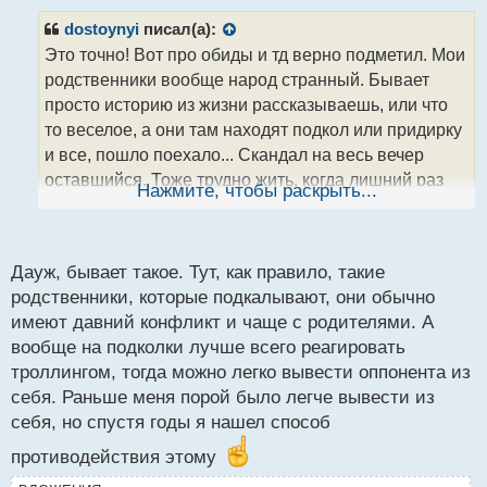
п
р
dostoynyi
писал(а):
о
Это точно! Вот про обиды и тд верно подметил. Мои
ч
родственники вообще народ странный. Бывает
и
т
просто историю из жизни рассказываешь, или что
а
то веселое, а они там находят подкол или придирку
н
и все, пошло поехало... Скандал на весь вечер
н
оставшийся. Тоже трудно жить, когда лишний раз
ы
Нажмите, чтобы раскрыть...
й
ничего сказать нельзя и надо над каждым словом
п
думать...
о
с
Дауж, бывает такое. Тут, как правило, такие
т
родственники, которые подкалывают, они обычно
имеют давний конфликт и чаще с родителями. А
вообще на подколки лучше всего реагировать
троллингом, тогда можно легко вывести оппонента из
себя. Раньше меня порой было легче вывести из
себя, но спустя годы я нашел способ
противодействия этому