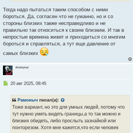
ы
й
Тогда надо пытаться таким способом с ними
п
бороться. Да, согласен что не гуманно, но и со
о
с
стороны близких также несправедливо и не
т
правильно так относиться к своим близким. И так в
непростые времена живет и приходиться со многим
бороться и справляться, а тут еще давление от
самых близких
dostoynyi
Н
20 авг 2025, 08:45
е
п
р
Рамоныч
писал(а):
о
Тоже вариант, но это для умных людей, потому что
ч
тут нужно уметь видеть границы,а то так можно и
и
т
близких обидеть, либо прослыть зазнайкой или
а
понторезом. Хотя мне кажется,что если человек
н