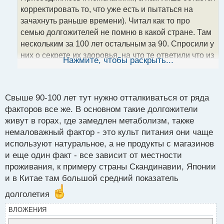
ч
корректировать то, что уже есть и пытаться на
и
т
зачахнуть раньше времени). Читал как то про
а
семью долгожителей не помню в какой стране. Там
н
нескольким за 100 лет остальным за 90. Спросили у
н
них о секрете их здоровья, на что те ответили что из
ы
Нажмите, чтобы раскрыть...
й
поколения в поколение передается именно культ
п
питания с собственного огорода. То есть, они
о
продукты в магазине вообще не покупают. Но
с
Свыше 90-100 лет тут нужно отталкиваться от ряда
думаю сейчас, экология этот фактор смазывает,
т
факторов все же. В основном такие долгожители
уменьшая эффект от продуктов за счет осадков и
живут в горах, где замедлен метаболизм, также
других моментов.
немаловажный фактор - это культ питания они чаще
используют натуральное, а не продукты с магазинов
и еще один факт - все зависит от местности
проживания, к примеру страны Скандинавии, Японии
и в Китае там большой средний показатель
долголетия
ВЛОЖЕНИЯ