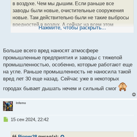
т
в воздухе. Чем мы дышим. Если раньше все
а
заводы были новые, очистительные сооружения
н
новые. Там действительно были не такие выбросы
н
вредностей в воздух. А сейчас на всем этом
ы
Нажмите, чтобы раскрыть...
й
экономят. Машины,то вообще.. не пройти не
п
проехать...
о
с
Больше всего вред наносят атмосфере
т
промышленные предприятия и заводы с тяжелой
промышленностью, особенно, которые работают еще
на угле. Раньше промышленность не наносила такой
вред лет 30 еще назад. Сейчас уже в некоторых
городах бывает дышать нечем и сильный смог
Inferno
Н
15 сен 2024, 22:42
е
п
р
Pioner28
писал(а):