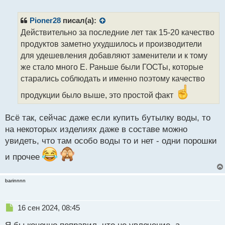
е
п
р
Pioner28
писал(а):
о
Действительно за последние лет так 15-20 качество
ч
продуктов заметно ухудшилось и производители
и
т
для удешевления добавляют заменители и к тому
а
же стало много Е. Раньше были ГОСТы, которые
н
старались соблюдать и именно поэтому качество
н
ы
продукции было выше, это простой факт
й
п
Всё так, сейчас даже если купить бутылку воды, то
о
с
на некоторых изделиях даже в составе можно
т
увидеть, что там особо воды то и нет - одни порошки
и прочее
barinnnn
Н
16 сен 2024, 08:45
е