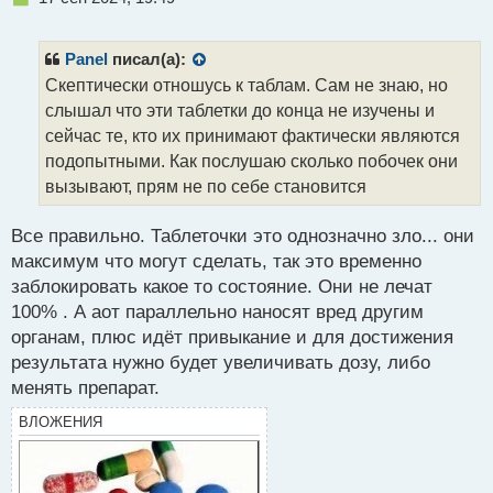
е
п
р
Panel
писал(а):
о
Скептически отношусь к таблам. Сам не знаю, но
ч
слышал что эти таблетки до конца не изучены и
и
т
сейчас те, кто их принимают фактически являются
а
подопытными. Как послушаю сколько побочек они
н
вызывают, прям не по себе становится
н
ы
й
Все правильно. Таблеточки это однозначно зло... они
п
максимум что могут сделать, так это временно
о
заблокировать какое то состояние. Они не лечат
с
100% . А аот параллельно наносят вред другим
т
органам, плюс идёт привыкание и для достижения
результата нужно будет увеличивать дозу, либо
менять препарат.
ВЛОЖЕНИЯ