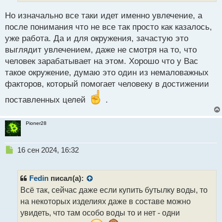
о
с
Но изначально все таки идет именно увлечение, а
т
после понимания что не все так просто как казалось,
уже работа. Да и для окружения, зачастую это
выглядит увлечением, даже не смотря на то, что
человек зарабатывает на этом. Хорошо что у Вас
такое окружение, думаю это один из немаловажных
факторов, который помогает человеку в достижении
поставленных целей
.
Pioner28
Н
16 сен 2024, 16:32
е
п
р
Fedin
писал(а):
о
Всё так, сейчас даже если купить бутылку воды, то
ч
на некоторых изделиях даже в составе можно
и
т
увидеть, что там особо воды то и нет - одни
а