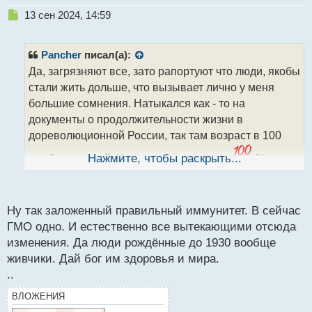
Н
13 сен 2024, 14:59
е
п
р
Pancher
писал(а):
о
Да, загрязняют все, зато рапортуют что люди, якобы
ч
стали жить дольше, что вызывает лично у меня
и
т
большие сомнения. Натыкался как - то на
а
документы о продолжительности жизни в
н
дореволюционной России, так там возраст в 100
н
ы
лет был нормой. Не могу утверждать о
Нажмите, чтобы раскрыть...
%
й
подлинности документов, но думаю правда в том
п
некая есть.
о
с
Ну так заложенный правильный иммунитет. В сейчас
т
ГМО одно. И естественно все вытекающими отсюда
изменения. Да люди рождённые до 1930 вообще
живчики. Дай бог им здоровья и мира.
..
ВЛОЖЕНИЯ