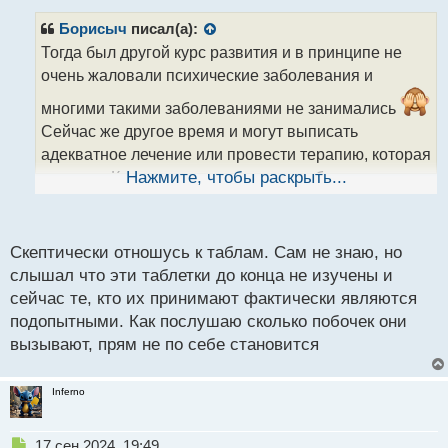
п
р
Борисыч
писал(а):
о
Тогда был другой курс развития и в принципе не
ч
очень жаловали психические заболевания и
и
т
многими такими заболеваниями не занимались
а
Сейчас же другое время и могут выписать
н
н
адекватное лечение или провести терапию, которая
ы
поможет. К слову, лучше всего это работает в
Нажмите, чтобы раскрыть...
й
п
комплексе - и терапия, и таблетки
о
с
Скептически отношусь к таблам. Сам не знаю, но
т
слышал что эти таблетки до конца не изучены и
сейчас те, кто их принимают фактически являются
подопытными. Как послушаю сколько побочек они
вызывают, прям не по себе становится
Inferno
Н
17 сен 2024, 19:49