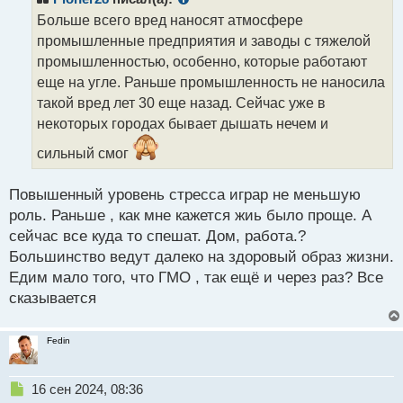
о
Больше всего вред наносят атмосфере
ч
промышленные предприятия и заводы с тяжелой
и
т
промышленностью, особенно, которые работают
а
еще на угле. Раньше промышленность не наносила
н
такой вред лет 30 еще назад. Сейчас уже в
н
некоторых городах бывает дышать нечем и
ы
й
сильный смог
п
о
с
Повышенный уровень стресса играр не меньшую
т
роль. Раньше , как мне кажется жиь было проще. А
сейчас все куда то спешат. Дом, работа.?
Большинство ведут далеко на здоровый образ жизни.
Едим мало того, что ГМО , так ещё и через раз? Все
сказывается
Fedin
Н
16 сен 2024, 08:36