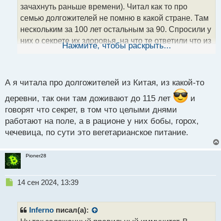
т
зачахнуть раньше времени). Читал как то про
а
семью долгожителей не помню в какой стране. Там
н
нескольким за 100 лет остальным за 90. Спросили у
н
них о секрете их здоровья, на что те ответили что из
ы
Нажмите, чтобы раскрыть...
й
поколения в поколение передается именно культ
п
питания с собственного огорода. То есть, они
о
продукты в магазине вообще не покупают. Но
с
А я читала про долгожителей из Китая, из какой-то
думаю сейчас, экология этот фактор смазывает,
т
уменьшая эффект от продуктов за счет осадков и
деревни, так они там доживают до 115 лет
и
других моментов.
говорят что секрет, в том что целыми днями
работают на поле, а в рационе у них бобы, горох,
чечевица, по сути это вегетарианское питание.
Pioner28
Н
14 сен 2024, 13:39
е
п
р
Inferno
писал(а):
о