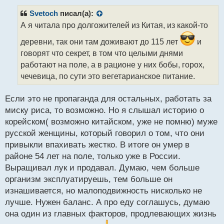
п
р
Svetoch
писал(а):
о
А я читала про долгожителей из Китая, из какой-то
ч
и
деревни, так они там доживают до 115 лет
и
т
говорят что секрет, в том что целыми днями
а
работают на поле, а в рационе у них бобы, горох,
н
н
чечевица, по сути это вегетарианское питание.
ы
й
Если это не пропаганда для остальных, работать за
п
миску риса, то возможно. Но я слышал историю о
о
с
корейском( возможно китайском, уже не помню) муже
т
русской женщины, который говорил о том, что они
привыкли впахивать жестко. В итоге он умер в
районе 54 лет на поле, только уже в России.
Выращивал лук и продавал. Думаю, чем больше
организм эксплуатируешь, тем больше он
изнашивается, но малоподвижность нисколько не
лучше. Нужен баланс. А про еду соглашусь, думаю
она один из главных факторов, продлевающих жизнь