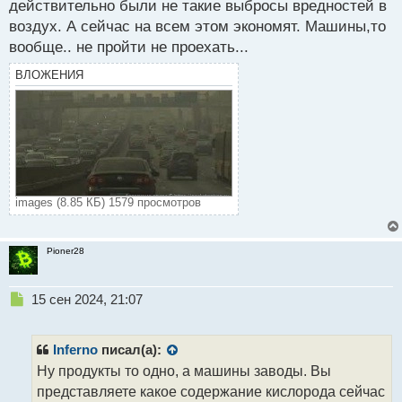
действительно были не такие выбросы вредностей в
воздух. А сейчас на всем этом экономят. Машины,то
вообще.. не пройти не проехать...
ВЛОЖЕНИЯ
images (8.85 КБ) 1579 просмотров
Pioner28
Н
15 сен 2024, 21:07
е
п
р
Inferno
писал(а):
о
Ну продукты то одно, а машины заводы. Вы
ч
представляете какое содержание кислорода сейчас
и