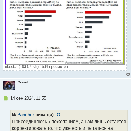
ekostat (103.07 КБ) 1634 просмотра
Svetoch
Н
14 сен 2024, 11:55
е
п
р
Pancher
писал(а):
о
Присоединяюсь к пожеланиям, а нам лишь остается
ч
корректировать то, что уже есть и пытаться на
и