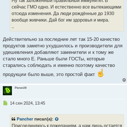
Ну так заложенный правильный иммунитет. В
ч
сейчас ГМО одно. И естественно все вытекающими
и
т
отсюда изменения. Да люди рождённые до 1930
а
вообще живчики. Дай бог им здоровья и мира.
н
..
н
ы
й
Действительно за последние лет так 15-20 качество
п
продуктов заметно ухудшилось и производители для
о
удешевления добавляют заменители и к тому же
с
стало много Е. Раньше были ГОСТы, которые
т
старались соблюдать и именно поэтому качество
продукции было выше, это простой факт
Pioner28
Н
14 сен 2024, 13:45
е
п
р
Pancher
писал(а):
о
Присоединяюсь к пожеланиям, а нам лишь остается