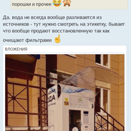
порошки и прочее
н
н
ы
Да, вода не всегда вообще разливается из
й
источников - тут нужно смотреть на этикетку, бывает
п
что вообще продают восстановленную так как
о
с
очищают фильтрами
т
ВЛОЖЕНИЯ