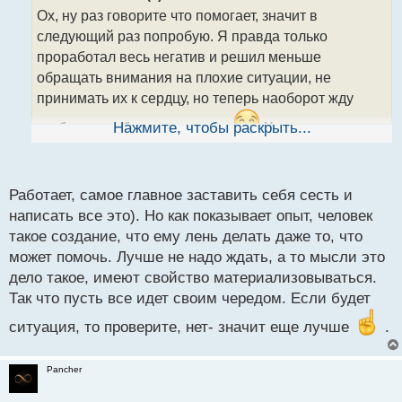
о
Ох, ну раз говорите что помогает, значит в
ч
следующий раз попробую. Я правда только
и
т
проработал весь негатив и решил меньше
а
обращать внимания на плохие ситуации, не
н
принимать их к сердцу, но теперь наоборот жду
н
ы
чтобы что нибудь произошло
Нажмите, чтобы раскрыть...
Хочется
й
п
проверить сработает ли на мне такой способ
о
с
Работает, самое главное заставить себя сесть и
т
написать все это). Но как показывает опыт, человек
такое создание, что ему лень делать даже то, что
может помочь. Лучше не надо ждать, а то мысли это
дело такое, имеют свойство материализовываться.
Так что пусть все идет своим чередом. Если будет
ситуация, то проверите, нет- значит еще лучше
.
Pancher