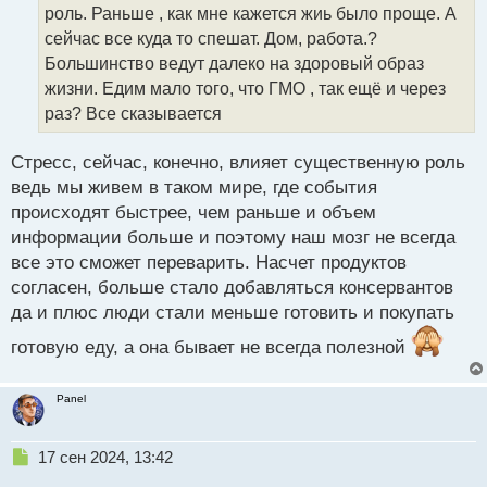
роль. Раньше , как мне кажется жиь было проще. А
и
т
сейчас все куда то спешат. Дом, работа.?
а
Большинство ведут далеко на здоровый образ
н
жизни. Едим мало того, что ГМО , так ещё и через
н
раз? Все сказывается
ы
й
п
Стресс, сейчас, конечно, влияет существенную роль
о
ведь мы живем в таком мире, где события
с
происходят быстрее, чем раньше и объем
т
информации больше и поэтому наш мозг не всегда
все это сможет переварить. Насчет продуктов
согласен, больше стало добавляться консервантов
да и плюс люди стали меньше готовить и покупать
готовую еду, а она бывает не всегда полезной
Panel
Н
17 сен 2024, 13:42
е