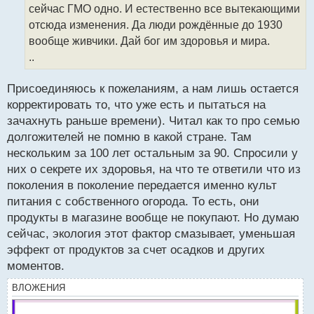
сейчас ГМО одно. И естественно все вытекающими
и
т
отсюда изменения. Да люди рождённые до 1930
а
вообще живчики. Дай бог им здоровья и мира.
н
..
н
ы
й
Присоединяюсь к пожеланиям, а нам лишь остается
п
корректировать то, что уже есть и пытаться на
о
зачахнуть раньше времени). Читал как то про семью
с
долгожителей не помню в какой стране. Там
т
нескольким за 100 лет остальным за 90. Спросили у
них о секрете их здоровья, на что те ответили что из
поколения в поколение передается именно культ
питания с собственного огорода. То есть, они
продукты в магазине вообще не покупают. Но думаю
сейчас, экология этот фактор смазывает, уменьшая
эффект от продуктов за счет осадков и других
моментов.
ВЛОЖЕНИЯ