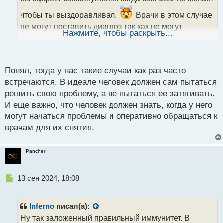
а
н
чтобы ты выздоравливал.
Врачи в этом случае
н
не могут поставить диагноз так как не могут
ы
Нажмите, чтобы раскрыть...
определить причину и проблема не физиологии, а в
й
п
моральном состоянии.
о
с
Понял, тогда у нас такие случаи как раз часто
т
встречаются. В идеале человек должен сам пытаться
решить свою проблему, а не пытаться ее затягивать.
И еще важно, что человек должен знать, когда у него
могут начаться проблемы и оперативно обращаться к
врачам для их снятия.
Pancher
Н
13 сен 2024, 18:08
е
п
р
Inferno
писал(а):
о
Ну так заложенный правильный иммунитет. В
ч