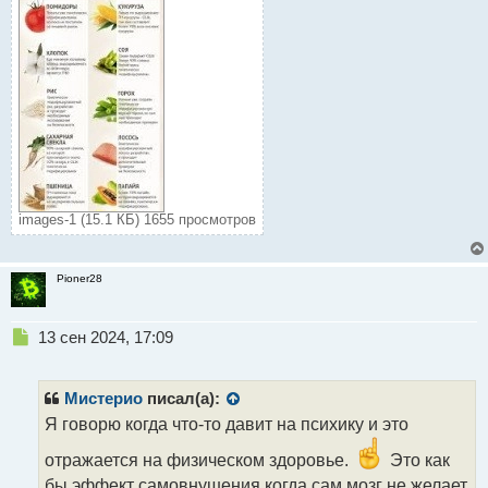
images-1 (15.1 КБ) 1655 просмотров
Pioner28
Н
13 сен 2024, 17:09
е
п
р
Мистерио
писал(а):
о
Я говорю когда что-то давит на психику и это
ч
и
отражается на физическом здоровье.
Это как
т
бы эффект самовнушения когда сам мозг не желает