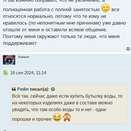
Я бы конечно поправил, что не увлечение, а
п
р
полноценная работа с полной занятостью
все
о
относятся нормально, потому что те кому не
ч
и
нравилось (по непонятным мне причинам) уже давно
т
отошли от меня и оставили всякое общение.
а
Поэтому меня окружают только те люди, что меня
н
н
поддерживают
ы
й
Svetoch
п
о
с
Н
16 сен 2024, 11:14
т
е
п
р
Fedin
писал(а):
о
Всё так, сейчас даже если купить бутылку воды, то
ч
на некоторых изделиях даже в составе можно
и
т
увидеть, что там особо воды то и нет - одни
а
порошки и прочее
н
н
ы