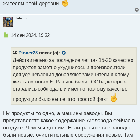
жителям этой деревни
.
Inferno
Н
14 сен 2024, 19:32
е
п
р
Pioner28
писал(а):
о
Действительно за последние лет так 15-20 качество
ч
продуктов заметно ухудшилось и производители
и
т
для удешевления добавляют заменители и к тому
а
же стало много Е. Раньше были ГОСТы, которые
н
старались соблюдать и именно поэтому качество
н
ы
продукции было выше, это простой факт
й
п
Ну продукты то одно, а машины заводы. Вы
о
с
представляете какое содержание кислорода сейчас в
т
воздухе. Чем мы дышим. Если раньше все заводы
были новые, очистительные сооружения новые. Там