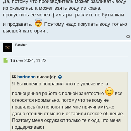
Да, потому что производитель может разливать воду
й
из скважины, а может взять воду из крана,
п
пропустить ее через фильтры, разлить по бутылкам
о
с
и продавать.
Поэтому надо покупать воду только
т
высшей категории .
Pancher
Н
16 сен 2024, 11:22
е
п
р
barinnnn
писал(а):
о
Я бы конечно поправил, что не увлечение, а
ч
и
полноценная работа с полной занятостью
все
т
относятся нормально, потому что те кому не
а
нравилось (по непонятным мне причинам) уже
н
н
давно отошли от меня и оставили всякое общение.
ы
Поэтому меня окружают только те люди, что меня
й
поддерживают
п