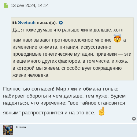
Н
13 сен 2024, 14:14
е
п
р
Svetoch
писал(а):
о
Да, я тоже думаю что раньше жили дольше, хотя
ч
и
нам навязывают противоположное мнение
а
т
изменение климата, питания, искусственно
а
проводимые генетические мутации, прививки — эти
н
н
и еще много других факторов, в том числе, и ложь,
ы
в которой мы живем, способствует сокращению
й
жизни человека.
п
о
с
Полностью согласен! Мир лжи и обмана только
т
набирает обороты и чем дальше, тем хуже. Будем
надеяться, что изречение: "все тайное становится
явным" распространится и на это все.
Inferno