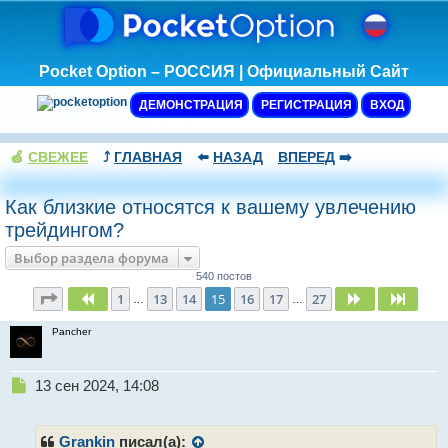
Pocket Option – РОССИЯ | Официальный Сайт
ДЕМОНСТРАЦИЯ
РЕГИСТРАЦИЯ
ВХОД
🍏
СВЕЖЕЕ
⤴️
ГЛАВНАЯ
⬅️
НАЗАД
ВПЕРЕД
➡️
Как близкие относятся к вашему увлечению
трейдингом?
Выбор раздела форума
540 постов
Страница
15
из
27
1
13
14
15
16
17
27
Пред.
След.
След.
…
…
Pancher
Н
13 сен 2024, 14:08
е
п
р
Grankin
писал(а):