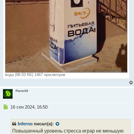
вода (98.03 КБ) 1467 просмотров
Pioner28
Н
16 сен 2024, 16:50
е
п
р
Inferno
писал(а):
о
Повышенный уровень стресса играр не меньшую
ч