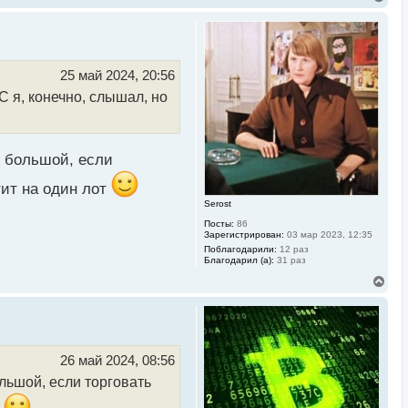
е
р
н
у
т
ь
25 май 2024, 20:56
с
 я, конечно, слышал, но
я
к
н
а
ч
 и большой, если
а
л
тит на один лот
у
Serost
Посты:
86
Зарегистрирован:
03 мар 2023, 12:35
Поблагодарили:
12 раз
Благодарил (а):
31 раз
В
е
р
н
у
т
ь
26 май 2024, 08:56
с
ольшой, если торговать
я
к