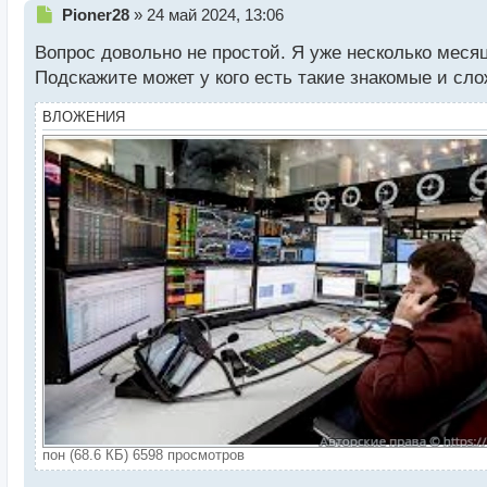
Н
Pioner28
»
24 май 2024, 13:06
е
Вопрос довольно не простой. Я уже несколько меся
п
р
Подскажите может у кого есть такие знакомые и сл
о
ч
ВЛОЖЕНИЯ
и
т
а
н
н
ы
й
п
о
с
т
пон (68.6 КБ) 6598 просмотров