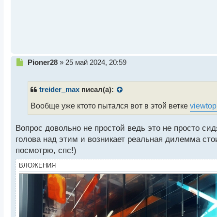
ы
й
п
о
с
т
Н
Pioner28
»
25 май 2024, 20:59
е
п
р
treider_max
писал(а):
о
ч
Вообще уже ктото пытался вот в этой ветке
viewtop
и
т
Вопрос довольно не простой ведь это не просто сид
а
голова над этим и возникает реальная дилемма стои
н
н
посмотрю, спс!)
ы
ВЛОЖЕНИЯ
й
п
о
с
т