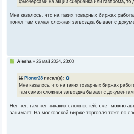
фьючерсами на акции сбербанка или газпрома, то д
т
а
Мне казалось, что на таких товарных биржах работа
н
н
понял там самая сложная загвоздка бывает с доку
ы
й
п
о
с
т
Н
Alesha
»
26 май 2024, 23:00
е
п
р
Pioner28
писал(а):
о
Мне казалось, что на таких товарных биржах работ
ч
там самая сложная загвоздка бывает с документам
и
т
а
Нет нет, там нет никаких сложностей, счет можно а
н
занимает. На московской бирже торговля тоже по сво
н
ы
й
п