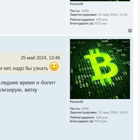
Pioner28
Посты:
1958
Зарегистрирован:
21 мар 2024, 14:41
Поблагодарили:
426 раз
Благодарил (а):
615 раз
В
е
р
н
у
т
ь
25 май 2024, 13:46
с
я
и нет, надо бы узнать
к
н
а
оследнее время и болит
ч
а
ализирую, ветку
л
у
Pioner28
Посты:
1958
Зарегистрирован:
21 мар 2024, 14:41
Поблагодарили:
426 раз
Благодарил (а):
615 раз