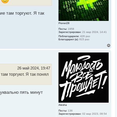
н
т
а
ч
а
ие там торгуют. Я так
л
у
Pioner28
Посты:
1958
Зарегистрирован:
21 мар 2024, 14:41
Поблагодарили:
426 раз
Благодарил (а):
615 раз
В
е
р
н
у
т
ь
26 май 2024, 19:47
с
там торгуют. Я так понял
я
к
н
а
ч
буквально пять минут
а
л
у
Alesha
Посты:
136
Зарегистрирован:
02 мар 2023, 08:54