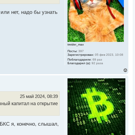
н
а
ч
или нет, надо бы узнать
а
л
у
treider_max
Посты:
397
Зарегистрирован:
05 фев 2023, 10:08
Поблагодарили:
69 раз
Благодарил (а):
92 раза
В
е
р
н
у
т
ь
25 май 2024, 08:39
с
авный капитал на открытие
я
к
н
а
ч
БКС я, конечно, слышал,
а
л
у