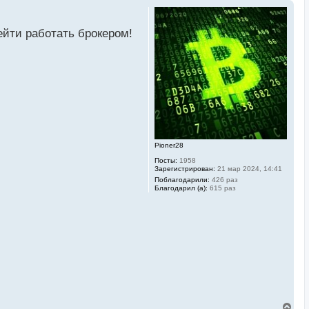
ейти работать брокером!
Pioner28
Посты:
1958
Зарегистрирован:
21 мар 2024, 14:41
Поблагодарили:
426 раз
Благодарил (а):
615 раз
В