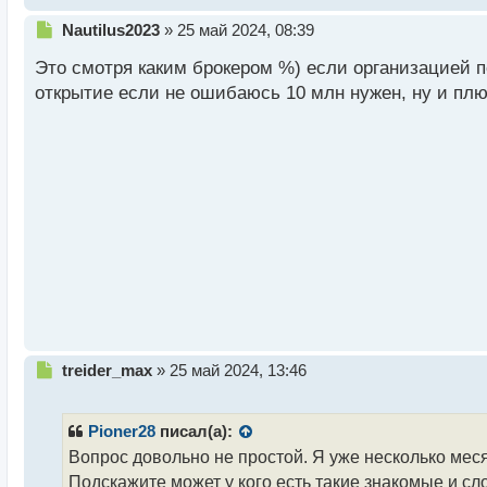
Н
Nautilus2023
»
25 май 2024, 08:39
е
Это смотря каким брокером %) если организацией п
п
р
открытие если не ошибаюсь 10 млн нужен, ну и плю
о
ч
и
т
а
н
н
ы
й
п
о
с
т
Н
treider_max
»
25 май 2024, 13:46
е
п
р
Pioner28
писал(а):
о
Вопрос довольно не простой. Я уже несколько мес
ч
Подскажите может у кого есть такие знакомые и сл
и