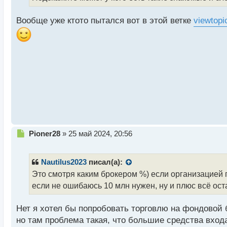
т
а
Вообще уже ктото пытался вот в этой ветке
viewtopi
н
н
ы
й
п
о
с
т
Н
Pioner28
»
25 май 2024, 20:56
е
п
р
Nautilus2023
писал(а):
о
Это смотря каким брокером %) если организацией п
ч
если не ошибаюсь 10 млн нужен, ну и плюс всё ост
и
т
а
Нет я хотел бы попробовать торговлю на фондовой 
н
но там проблема такая, что большие средства вход
н