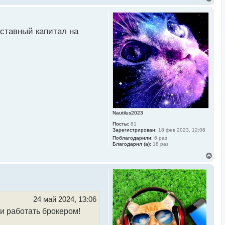
е
р
н
у
уставный капитал на
т
ь
с
я
к
н
а
ч
а
л
у
Nautilus2023
Посты:
81
Зарегистрирован:
18 фев 2023, 12:08
Поблагодарили:
6 раз
Благодарил (а):
18 раз
В
е
р
н
у
т
ь
24 май 2024, 13:06
с
и работать брокером!
я
к