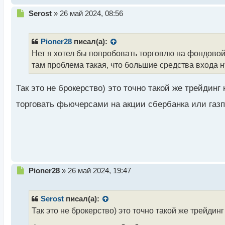
Н
Serost
»
26 май 2024, 08:56
е
п
р
Pioner28
писал(а):
о
Нет я хотел бы попробовать торговлю на фондовой
ч
там проблема такая, что большие средства входа н
и
т
а
Так это не брокерство) это точно такой же трейдинг
н
н
торговать фьючерсами на акции сбербанка или газп
ы
й
п
о
с
т
Н
Pioner28
»
26 май 2024, 19:47
е
п
р
Serost
писал(а):
о
Так это не брокерство) это точно такой же трейдинг
ч
и