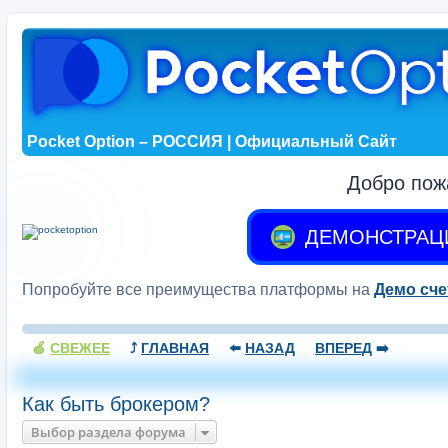
Pocket Option – РОССИЯ | Официальный Сайт
Добро пож
ДЕМОНСТРАЦ
Попробуйте все преимущества платформы на
Демо сче
🍏
СВЕЖЕЕ
⤴️
ГЛАВНАЯ
⬅️
НАЗАД
ВПЕРЕД
➡️
Как быть брокером?
Выбор раздела форума