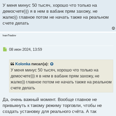
е
У меня минус 50 тысяч, хорошо что только на
п
р
демосчете))) я в нем в вабанк прям захожу, не
о
жалко)) главное потом не начать также на реальном
ч
счете делать
и
т
а
IvanTradov
н
н
ы
Н
08 июн 2024, 13:59
й
е
п
п
о
р
Kolonka
писал(а):
с
о
У меня минус 50 тысяч, хорошо что только на
т
ч
демосчете))) я в нем в вабанк прям захожу, не
и
т
жалко)) главное потом не начать также на реальном
а
счете делать
н
н
Да, очень важный момент. Вообще главное не
ы
й
привыкнуть к такому режиму торговли, чтобы не
п
создать установку для реального счёта. А так
о