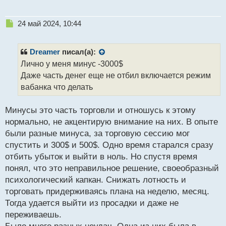
Н
24 май 2024, 10:44
е
п
р
Dreamer
писал(а):
о
Лично у меня минус -3000$
ч
Даже часть денег еще не отбил включается режим
и
т
вабанка что делать
а
н
Минусы это часть торговли и отношусь к этому
н
нормально, не акцентирую внимание на них. В опыте
ы
й
были разные минуса, за торговую сессию мог
п
спустить и 300$ и 500$. Одно время старался сразу
о
отбить убыток и выйти в ноль. Но спустя время
с
понял, что это неправильное решение, своеобразный
т
психологический капкан. Снижать лотность и
торговать придерживаясь плана на неделю, месяц.
Тогда удается выйти из просадки и даже не
переживаешь.