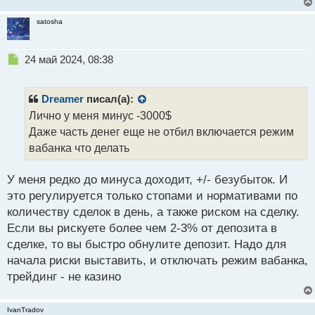
и
т
satosha
а
н
н
Н
24 май 2024, 08:38
ы
е
й
п
п
р
Dreamer
писал(а):
о
о
Лично у меня минус -3000$
с
ч
Даже часть денег еще не отбил включается режим
т
и
т
вабанка что делать
а
н
У меня редко до минуса доходит, +/- безубыток. И
н
это регулируется только стопами и нормативами по
ы
й
количеству сделок в день, а также риском на сделку.
п
Если вы рискуете более чем 2-3% от депозита в
о
сделке, то вы быстро обнулите депозит. Надо для
с
начала риски выставить, и отключать режим вабанка,
т
трейдинг - не казино
IvanTradov