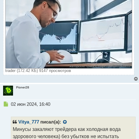
trader (172.42 КБ) 9147 просмотров
Pioner28
Н
02 июн 2024, 16:40
е
п
р
Vitya_777
писал(а):
о
Минусы закаляют трейдера как холодная вода
ч
здорового человека) без убытков не испытать
и