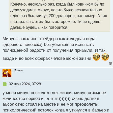
ч
Конечно, несколько раз, когда был новичком было
и
т
дело уходил в минус, но это было незначительно
а
один раз был минус 200 долларов, например. А так
н
я старался с этим быть осторожно. Тише едешь -
н
дальше будешь, как говорится.
ы
й
п
Минусы закаляют трейдера как холодная вода
о
здорового человека) без убытков не испытать
с
полноценной радости от получения прибыли. И так
т
везде и во всех сферах человеческой жизни
Misterio
Н
02 июн 2024, 07:28
е
у меня минус несколько лет жизни, минус огромное
п
р
количество нервов и тд и тп)))))))) очень долго я
о
абсолютно стоял на месте и не мог преодолеть
ч
психологический потолок когда я уткнулся в барьер и
и