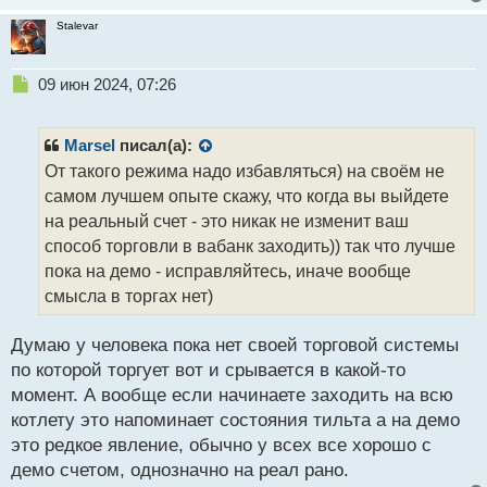
Stalevar
Н
09 июн 2024, 07:26
е
п
р
Marsel
писал(а):
о
От такого режима надо избавляться) на своём не
ч
самом лучшем опыте скажу, что когда вы выйдете
и
т
на реальный счет - это никак не изменит ваш
а
способ торговли в вабанк заходить)) так что лучше
н
пока на демо - исправляйтесь, иначе вообще
н
смысла в торгах нет)
ы
й
п
Думаю у человека пока нет своей торговой системы
о
по которой торгует вот и срывается в какой-то
с
момент. А вообще если начинаете заходить на всю
т
котлету это напоминает состояния тильта а на демо
это редкое явление, обычно у всех все хорошо с
демо счетом, однозначно на реал рано.