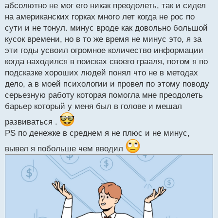
т
абсолютно не мог его никак преодолеть, так и сидел
а
на американских горках много лет когда не рос по
н
сути и не тонул. минус вроде как довольно большой
н
кусок времени, но в то же время не минус это, я за
ы
й
эти годы усвоил огромное количество информации
п
когда находился в поисках своего грааля, потом я по
о
подсказке хороших людей понял что не в методах
с
дело, а в моей психологии и провел по этому поводу
т
серьезную работу которая помогла мне преодолеть
барьер который у меня был в голове и мешал
развиваться .
PS по денежке в среднем я не плюс и не минус,
вывел я побольше чем вводил