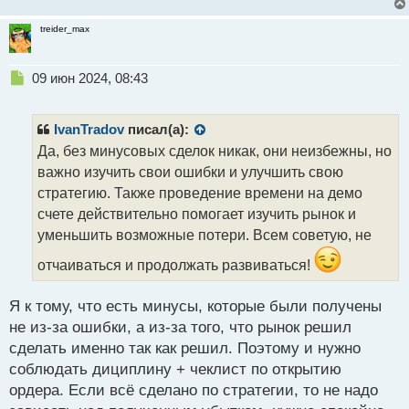
treider_max
Н
09 июн 2024, 08:43
е
п
р
IvanTradov
писал(а):
о
Да, без минусовых сделок никак, они неизбежны, но
ч
важно изучить свои ошибки и улучшить свою
и
т
стратегию. Также проведение времени на демо
а
счете действительно помогает изучить рынок и
н
уменьшить возможные потери. Всем советую, не
н
ы
отчаиваться и продолжать развиваться!
й
п
Я к тому, что есть минусы, которые были получены
о
с
не из-за ошибки, а из-за того, что рынок решил
т
сделать именно так как решил. Поэтому и нужно
соблюдать дициплину + чеклист по открытию
ордера. Если всё сделано по стратегии, то не надо