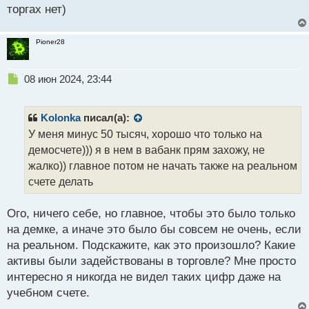
торгах нет)
Pioner28
Н
08 июн 2024, 23:44
е
п
р
Kolonka
писал(а):
о
У меня минус 50 тысяч, хорошо что только на
ч
демосчете))) я в нем в вабанк прям захожу, не
и
т
жалко)) главное потом не начать также на реальном
а
счете делать
н
н
Ого, ничего себе, но главное, чтобы это было только
ы
й
на демке, а иначе это было бы совсем не очень, если
п
на реальном. Подскажите, как это произошло? Какие
о
активы были задействованы в торговле? Мне просто
с
интересно я никогда не видел таких цифр даже на
т
учебном счете.