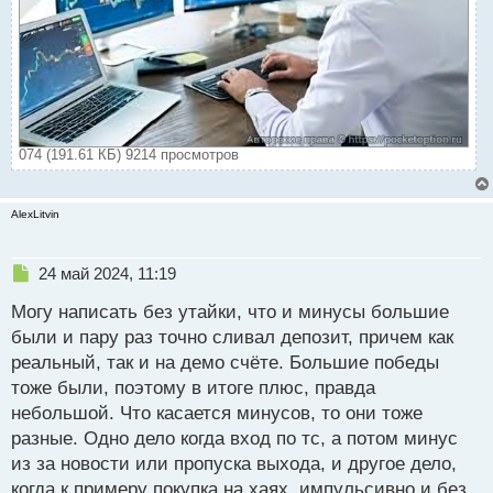
074 (191.61 КБ) 9214 просмотров
AlexLitvin
Н
24 май 2024, 11:19
е
Могу написать без утайки, что и минусы большие
п
р
были и пару раз точно сливал депозит, причем как
о
реальный, так и на демо счёте. Большие победы
ч
тоже были, поэтому в итоге плюс, правда
и
т
небольшой. Что касается минусов, то они тоже
а
разные. Одно дело когда вход по тс, а потом минус
н
из за новости или пропуска выхода, и другое дело,
н
когда к примеру покупка на хаях, импульсивно и без
ы