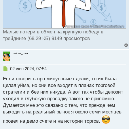
Малые потери в обмен на крупную победу в
трейдинге (68.29 КБ) 9149 просмотров
treider_max
Н
02 июн 2024, 07:54
е
Если говорить про минусовые сделки, то их была
п
р
целая уйма, но они все входят в планах торговой
о
стратегии и без них никуда. А вот так чтобы депозит
ч
уходил в глубокую просадку такого не припомню.
и
т
Думается мне это связано с тем, что прежде чем
а
выходить на реальный рынок я около семи месяцев
н
н
провел на демо счете и на истории торгов.
ы