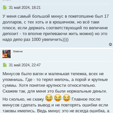
Н
31 май 2024, 18:21
е
У меня самый большой минус в покетопшене был 17
п
р
долларов, с тех хоть и в крошечном, но всё таки
о
плюсе, если держать соответствующий по величине
ч
депозит - то вполне припеваючи жить можно) но это
и
т
надо депо раз 1000 увеличить))))
а
н
Stalevar
н
ы
й
Н
31 май 2024, 22:47
п
е
о
Минусов было вагон и маленькая тележка, всех не
п
с
р
упомнишь. Где - то терял мелочь, а порой и крупные
т
о
суммы. Хотя понятие крупности относительно.
ч
Скажем так, для меня это были нормальные деньги.
и
т
Но сколько, не скажу
Главное после
а
минусов сделать вывод и не повторять ошибки если
н
н
таковы имелись. Ведь минус это не всегда ошибка, а