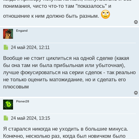
й
понимания, чисто что-то там "показалось" и
п
отношение к ним должно быть разным.
о
с
т
Engand
Н
24 май 2024, 12:11
е
Вообще не стоит циклиться на одной сделке (какая
п
р
бы она там ни была прибыльная или убыточная),
о
лучше фокусироваться на серии сделок - так реально
ч
не только оценить матожидание, но и сделать его
и
т
плюсовым
а
н
Pioner28
н
ы
й
Н
24 май 2024, 13:15
п
е
о
Я старался никогда не уходить в большие минуса.
п
с
р
Конечно, несколько раз, когда был новичком было
т