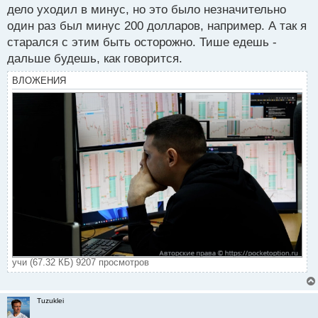
о
дело уходил в минус, но это было незначительно
ч
один раз был минус 200 долларов, например. А так я
и
т
старался с этим быть осторожно. Тише едешь -
а
дальше будешь, как говорится.
н
н
ВЛОЖЕНИЯ
ы
й
п
о
с
т
учи (67.32 КБ) 9207 просмотров
Tuzuklei