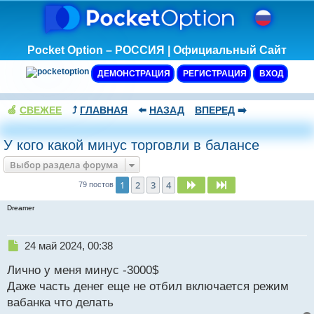
Pocket Option – РОССИЯ | Официальный Сайт
ДЕМОНСТРАЦИЯ
РЕГИСТРАЦИЯ
ВХОД
🍏
СВЕЖЕЕ
⤴️
ГЛАВНАЯ
⬅️
НАЗАД
ВПЕРЕД
➡️
У кого какой минус торговли в балансе
Выбор раздела форума
1
2
3
4
След.
След.
79 постов
Dreamer
Н
24 май 2024, 00:38
е
Лично у меня минус -3000$
п
р
Даже часть денег еще не отбил включается режим
о
вабанка что делать
ч