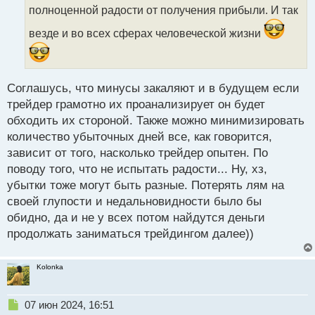
т
полноценной радости от получения прибыли. И так
а
везде и во всех сферах человеческой жизни
н
н
ы
й
п
Соглашусь, что минусы закаляют и в будущем если
о
трейдер грамотно их проанализирует он будет
с
обходить их стороной. Также можно минимизировать
т
количество убыточных дней все, как говорится,
зависит от того, насколько трейдер опытен. По
поводу того, что не испытать радости... Ну, хз,
убытки тоже могут быть разные. Потерять лям на
своей глупости и недальновидности было бы
обидно, да и не у всех потом найдутся деньги
продолжать заниматься трейдингом далее))
Kolonka
Н
07 июн 2024, 16:51