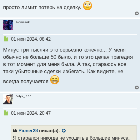
ы
просто лимит потерь на сделку.
й
п
о
Pomazok
с
т
Н
01 июн 2024, 08:42
е
Минус три тысячи это серьезно конечно... У меня
п
р
обычно не больше 50 было, и то это целая трагедия
о
в тот момент для меня была. А так, стараюсь все
ч
таки убыточные сделки избегать. Как видите, не
и
т
всегда получается
а
н
н
Vitya_777
ы
й
п
Н
01 июн 2024, 20:47
о
е
с
п
т
р
Pioner28
писал(а):
о
Я старался никогда не уходить в большие минуса.