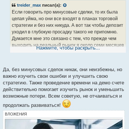
р
treider_max
писал(а):
о
Если говорить про минусовые сделки, то их была
ч
целая уйма, но они все входят в планах торговой
и
т
стратегии и без них никуда. А вот так чтобы депозит
а
уходил в глубокую просадку такого не припомню.
н
Думается мне это связано с тем, что прежде чем
н
выходить на реальный рынок я около семи месяцев
ы
Нажмите, чтобы раскрыть...
й
провел на демо счете и на истории торгов.
п
о
с
Да, без минусовых сделок никак, они неизбежны, но
т
564564.webp
важно изучить свои ошибки и улучшить свою
стратегию. Также проведение времени на демо счете
действительно помогает изучить рынок и уменьшить
возможные потери. Всем советую, не отчаиваться и
продолжать развиваться!
ВЛОЖЕНИЯ