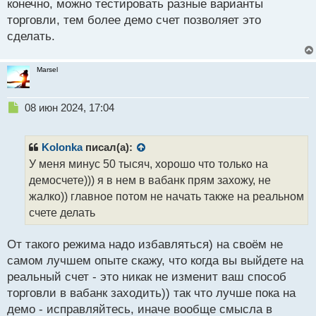
конечно, можно тестировать разные варианты
с
торговли, тем более демо счет позволяет это
т
сделать.
Marsel
Н
08 июн 2024, 17:04
е
п
р
Kolonka
писал(а):
о
У меня минус 50 тысяч, хорошо что только на
ч
демосчете))) я в нем в вабанк прям захожу, не
и
т
жалко)) главное потом не начать также на реальном
а
счете делать
н
н
От такого режима надо избавляться) на своём не
ы
й
самом лучшем опыте скажу, что когда вы выйдете на
п
реальный счет - это никак не изменит ваш способ
о
торговли в вабанк заходить)) так что лучше пока на
с
демо - исправляйтесь, иначе вообще смысла в
т