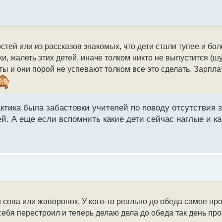
остей или из рассказов знакомых, что дети стали тупее и б
, жалеть этих детей, иначе толком никто не выпустится (шуч
ы и они порой не успевают толком все это сделать. Зарплат
рактика была забастовки учителей по поводу отсутствия 
ей. А еще если вспомнить какие дети сейчас наглые и к
ли сова или жаворонок. У кого-то реально до обеда самое п
себя перестроил и теперь делаю дела до обеда так день пр