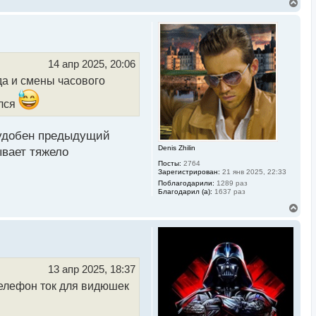
В
е
р
н
у
т
ь
14 апр 2025, 20:06
с
да и смены часового
я
к
н
ился
а
ч
а
неудобен предыдущий
л
Denis Zhilin
у
ывает тяжело
Посты:
2764
Зарегистрирован:
21 янв 2025, 22:33
Поблагодарили:
1289 раз
Благодарил (а):
1637 раз
В
е
р
н
у
т
ь
13 апр 2025, 18:37
с
телефон ток для видюшек
я
к
н