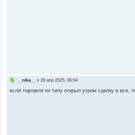
ч
и
т
а
н
н
ы
й
п
о
с
т
Н
__nika__
»
28 апр 2025, 06:54
е
если торговля по типу открыл утром сделку и все, т
п
р
о
ч
и
т
а
н
н