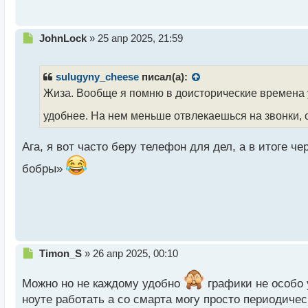
с
т
Н
JohnLock
»
25 апр 2025, 21:59
е
п
р
sulugyny_cheese
писал(а):
о
Жиза. Вообще я помню в доисторические времена 
ч
и
удобнее. На нем меньше отвлекаешься на звонки, 
т
а
Ага, я вот часто беру телефон для дел, а в итоге ч
н
н
бобры»
ы
й
п
о
с
т
Н
Timon_S
»
26 апр 2025, 00:10
е
п
Можно но не каждому удобно
графики не особо 
р
ноуте работать а со смарта могу просто периодиче
о