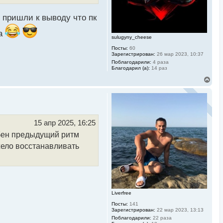
а
ч
а
 пришли к выводу что пк
л
у
ва
sulugyny_cheese
Посты:
60
Зарегистрирован:
26 мар 2023, 10:37
Поблагодарили:
4 раза
Благодарил (а):
14 раз
В
е
р
н
у
т
ь
15 апр 2025, 16:25
с
добен предыдущий ритм
я
к
жело восстанавливать
н
а
ч
а
л
у
Liverfree
Посты:
141
Зарегистрирован:
22 мар 2023, 13:13
Поблагодарили:
22 раза