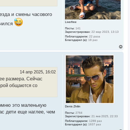
а
ч
а
л
езда и смены часового
у
Liverfree
учился
Посты:
141
Зарегистрирован:
22 мар 2023, 13:13
Поблагодарили:
22 раза
Благодарил (а):
18 раз
В
е
р
н
у
т
ь
14 апр 2025, 16:02
с
 ее размера. Сейчас
я
к
порой общаются со
н
а
ч
а
л
 помню это маленькую
Denis Zhilin
у
ас дети еще наглее, чем
Посты:
2764
Зарегистрирован:
21 янв 2025, 22:33
Поблагодарили:
1289 раз
Благодарил (а):
1637 раз