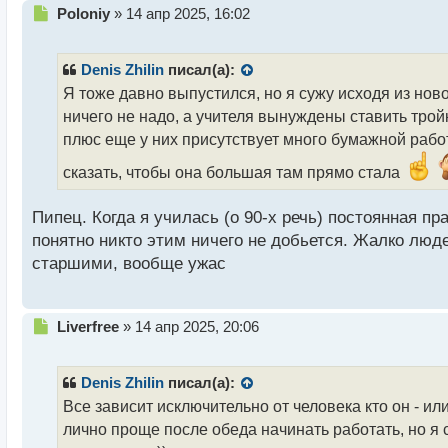
Н
Poloniy
»
14 апр 2025, 16:02
е
п
р
Denis Zhilin
писал(а):
о
Я тоже давно выпустился, но я сужу исходя из нов
ч
ничего не надо, а учителя вынуждены ставить тройки
и
т
плюс еще у них присутствует много бумажной работ
а
сказать, чтобы она большая там прямо стала
н
н
ы
Пипец. Когда я училась (о 90-х речь) постоянная п
й
понятно никто этим ничего не добьется. Жалко люд
п
старшими, вообще ужас
о
с
т
Н
Liverfree
»
14 апр 2025, 20:06
е
п
р
Denis Zhilin
писал(а):
о
Все зависит исключительно от человека кто он - и
ч
лично проще после обеда начинать работать, но я 
и