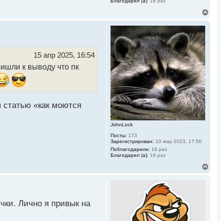
Благодарил (а):
18 раз
В
е
р
н
у
т
ь
15 апр 2025, 16:54
с
ишли к выводу что пк
я
к
н
а
ч
а
я статью «как моются
л
у
JohnLock
Посты:
173
Зарегистрирован:
10 мар 2023, 17:50
Поблагодарили:
16 раз
Благодарил (а):
19 раз
В
е
р
н
у
т
чки. Лично я привык на
ь
с