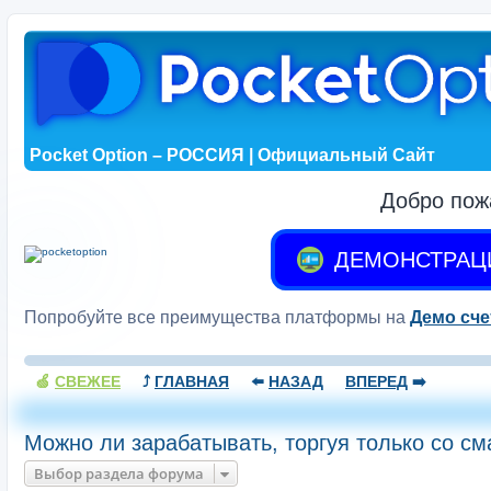
Pocket Option – РОССИЯ | Официальный Сайт
Добро пож
ДЕМОНСТРАЦ
Попробуйте все преимущества платформы на
Демо сче
🍏
СВЕЖЕЕ
⤴️
ГЛАВНАЯ
⬅️
НАЗАД
ВПЕРЕД
➡️
Можно ли зарабатывать, торгуя только со с
Выбор раздела форума