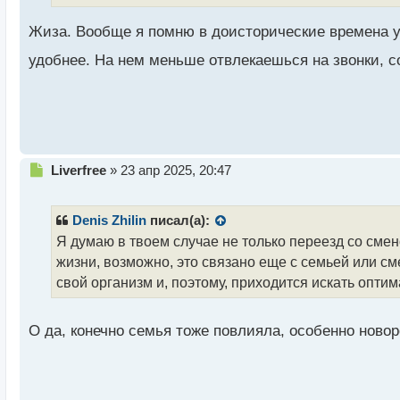
т
а
Жиза. Вообще я помню в доисторические времена у
н
н
удобнее. На нем меньше отвлекаешься на звонки, с
ы
й
п
о
с
т
Н
Liverfree
»
23 апр 2025, 20:47
е
п
р
Denis Zhilin
писал(а):
о
Я думаю в твоем случае не только переезд со смен
ч
жизни, возможно, это связано еще с семьей или с
и
т
свой организм и, поэтому, приходится искать опти
а
н
н
О да, конечно семья тоже повлияла, особенно новор
ы
й
п
о