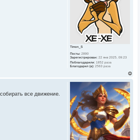
я
к
н
а
ч
а
л
у
Timon_S
Посты:
2890
Зарегистрирован:
22 янв 2025, 09:23
Поблагодарили:
1852 раза
Благодарил (а):
2563 раза
В
е
р
н
у
1 собирать все движение.
т
ь
с
я
к
н
а
ч
а
л
у