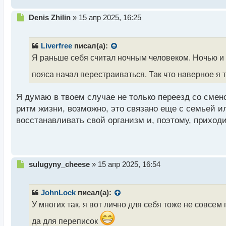
с
т
Н
Denis Zhilin
»
15 апр 2025, 16:25
е
п
р
Liverfree
писал(а):
о
Я раньше себя считал ночным человеком. Ночью и 
ч
и
пояса начал перестраиваться. Так что наверное я т
т
а
Я думаю в твоем случае не только переезд со смен
н
н
ритм жизни, возможно, это связано еще с семьей и
ы
восстанавливать свой организм и, поэтому, приход
й
п
о
с
т
Н
sulugyny_cheese
»
15 апр 2025, 16:54
е
п
р
JohnLock
писал(а):
о
У многих так, я вот лично для себя тоже не совс
ч
и
да для переписок