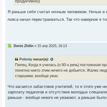
т
продуктивно))
а
н
Я раньше себя считал ночным человеком. Ночью и н
н
ы
пояса начал перестраиваться. Так что наверное я то
й
п
о
с
т
Н
Denis Zhilin
»
15 апр 2025, 16:13
е
п
р
Poloniy
писал(а):
о
Пипец. Когда я училась (о 90-х речь) постоянная п
ч
понятно никто этим ничего не добьется. Жалко люд
и
т
старшими, вообще ужас
а
н
Что касается забастовок учителей, то я этого уже н
н
зарплату педагогов и отсутствие молодых специали
ы
й
раньше - вообще никого не уважают, а раньше было 
п
о