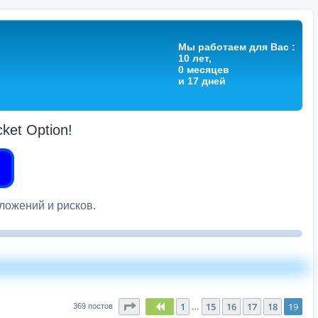
Мы работаем для Вас :
10 лет,
0 месяцев
и 17 дней
et Option!
вложений и рисков.
Страница
19
из
19
1
15
16
17
18
19
Пред.
369 постов
…