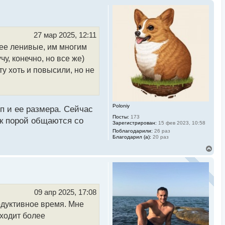
27 мар 2025, 12:11
олее ленивые, им многим
у, конечно, но все же)
у хоть и повысили, но не
Poloniy
зп и ее размера. Сейчас
Посты:
173
ак порой общаются со
Зарегистрирован:
15 фев 2023, 10:58
Поблагодарили:
26 раз
Благодарил (а):
20 раз
В
е
р
н
у
т
ь
09 апр 2025, 17:08
с
родуктивное время. Мне
я
к
оходит более
н