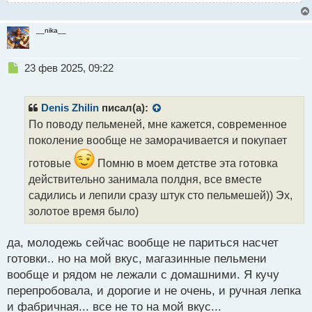
__nika__
Н
23 фев 2025, 09:22
е
п
р
Denis Zhilin
писал(а):
о
По поводу пельменей, мне кажется, современное
ч
поколение вообще не заморачивается и покупает
и
т
готовые
Помню в моем детстве эта готовка
а
действительно занимала полдня, все вместе
н
н
садились и лепили сразу штук сто пельмешей)) Эх,
ы
золотое время было)
й
п
да, молодежь сейчас вообще не париться насчет
о
с
готовки.. но на мой вкус, магазинные пельмени
т
вообще и рядом не лежали с домашними. Я кучу
перепробовала, и дорогие и не очень, и ручная лепка
и фабричная... все не то на мой вкус...