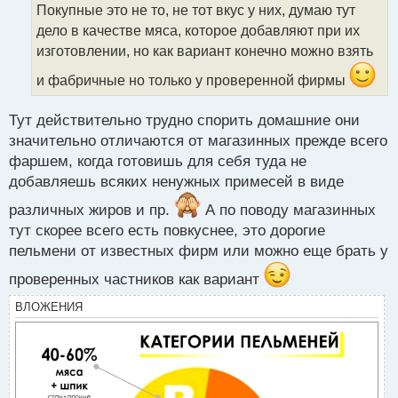
о
Покупные это не то, не тот вкус у них, думаю тут
ч
дело в качестве мяса, которое добавляют при их
и
т
изготовлении, но как вариант конечно можно взять
а
и фабричные но только у проверенной фирмы
н
н
ы
Тут действительно трудно спорить домашние они
й
значительно отличаются от магазинных прежде всего
п
фаршем, когда готовишь для себя туда не
о
с
добавляешь всяких ненужных примесей в виде
т
различных жиров и пр.
А по поводу магазинных
тут скорее всего есть повкуснее, это дорогие
пельмени от известных фирм или можно еще брать у
проверенных частников как вариант
ВЛОЖЕНИЯ