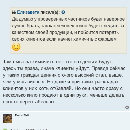
е
п
р
Елизавета
писал(а):
о
Да думаю у проверенных частников будет наверное
ч
лучше брать, так как человек точно будет следить за
и
т
качеством своей продукции, и побоится потерять
а
своих клиентов если начнет химичить с фаршем
н
н
ы
й
Там смысла химичить нет это его деньги будут,
п
здесь ты права, иначе клиенты уйдут. Правда сейчас
о
с
у таких граждан ценник ого-ого высокий стал, выше,
т
чем у магазинных. Но даже и при таких раскладах
клиентов у них хоть отбавляй. Но они часто сразу с
несколько кило продают в одни руки, меньше делать
просто нерентабельно.
Denis Zhilin