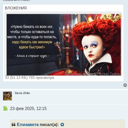
ВЛОЖЕНИЯ
33 (51.13 КБ) 793 просмотра
Denis Zhilin
Н
23 фев 2025, 12:15
е
п
р
Елизавета
писал(а):