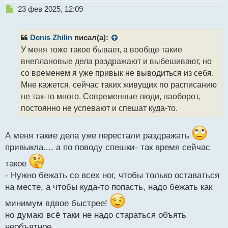
Н
23 фев 2025, 12:09
е
п
р
Denis Zhilin
писал(а):
о
У меня тоже такое бывает, а вообще такие
ч
внеплановые дела раздражают и выбешивают, но
и
т
со временем я уже привык не выводиться из себя.
а
Мне кажется, сейчас таких живущих по расписанию
н
не так-то много. Современные люди, наоборот,
н
постоянно не успевают и спешат куда-то.
ы
й
п
А меня такие дела уже перестали раздражать
о
с
привыкла.... а по поводу спешки- так время сейчас
т
такое
- Нужно бежать со всех ног, чтобы только оставаться
на месте, а чтобы куда-то попасть, надо бежать как
минимум вдвое быстрее!
но думаю всё таки не надо стараться объять
необъятное.