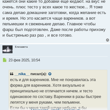
кажется они какие то добавки еще кидают. на вкус не
о
с
очень. плюс тесто у всех какое то жесткое... Я тоже
т
сама делаю домашние заготовки, когда желание есть
и время. Но это касается чаще вареников. а вот
пельмешки я свеженькие делаю. Главное чтобы
фарш был подготовлен. Даже после работы прихожу
и быстренько раз раз , и все готово.
Елизавета
Н
23 фев 2025, 10:54
е
п
р
__nika__
писал(а):
о
есть и для вареников. Мне не понравилась эта
ч
форма для вареников. Хотя визуально и
и
т
принципиально не отличается ничем. и тесто
а
одинаковое по составу. Вареники в разы быстрее
н
лепятся у меня руками, чем пельмени.
н
Если бы у меня такой штуки небыло, я бы
ы