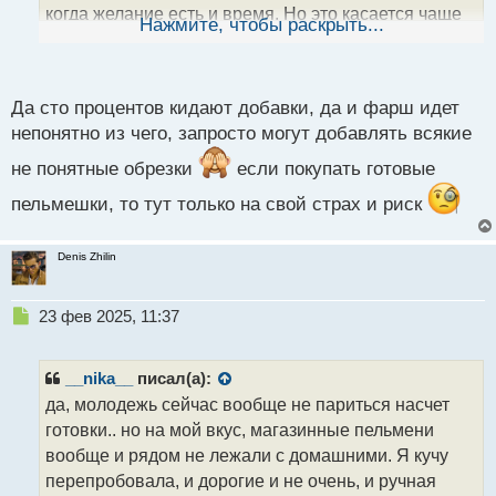
когда желание есть и время. Но это касается чаще
ы
Нажмите, чтобы раскрыть...
й
вареников. а вот пельмешки я свеженькие делаю.
п
Главное чтобы фарш был подготовлен. Даже после
о
работы прихожу и быстренько раз раз , и все
с
Да сто процентов кидают добавки, да и фарш идет
готово.
т
непонятно из чего, запросто могут добавлять всякие
не понятные обрезки
если покупать готовые
пельмешки, то тут только на свой страх и риск
Denis Zhilin
Н
23 фев 2025, 11:37
е
п
р
__nika__
писал(а):
о
да, молодежь сейчас вообще не париться насчет
ч
готовки.. но на мой вкус, магазинные пельмени
и
т
вообще и рядом не лежали с домашними. Я кучу
а
перепробовала, и дорогие и не очень, и ручная
н