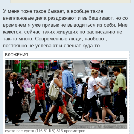
н
ы
У меня тоже такое бывает, а вообще такие
й
п
внеплановые дела раздражают и выбешивают, но со
о
временем я уже привык не выводиться из себя. Мне
с
кажется, сейчас таких живущих по расписанию не
т
так-то много. Современные люди, наоборот,
постоянно не успевают и спешат куда-то.
ВЛОЖЕНИЯ
суета все суета (116.81 КБ) 815 просмотров