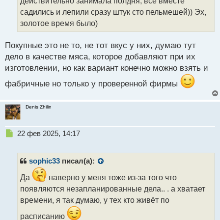
действительно занимала полдня, все вместе
н
н
садились и лепили сразу штук сто пельмешей)) Эх,
ы
золотое время было)
й
п
Покупные это не то, не тот вкус у них, думаю тут
о
с
дело в качестве мяса, которое добавляют при их
т
изготовлении, но как вариант конечно можно взять и
фабричные но только у проверенной фирмы
Denis Zhilin
Н
22 фев 2025, 14:17
е
п
р
sophic33
писал(а):
о
ч
Да
наверно у меня тоже из-за того что
и
появляются незапланированные дела.. . а хватает
т
времени, я так думаю, у тех кто живёт по
а
н
расписанию