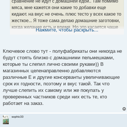
сравнение не идут с домашней едой.. Там помимо
и
т
мяса, мне кажется они какие то добавки еще
а
кидают. на вкус не очень. плюс тесто у всех какое то
н
жесткое... Я тоже сама делаю домашние заготовки,
н
когда желание есть и время. Но это касается чаще
ы
Нажмите, чтобы раскрыть...
й
вареников. а вот пельмешки я свеженькие делаю.
п
Главное чтобы фарш был подготовлен. Даже после
о
работы прихожу и быстренько раз раз , и все
с
Ключевое слово тут - полуфабрикаты они никогда не
готово.
т
будут стоять близко с домашними пельмешками,
которые ты слепил лично своими руками)) В
магазинных целенаправленно добавляются
различные Е и другие консерванты увеличивающие
срок их годности, поэтому и вкус такой. Так что
лучше слепить их самому или же покупать у
проверенных частников среди них есть те, кто
работает на заказ.
sophic33