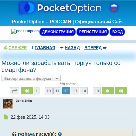
Pocket Option – РОССИЯ | Официальный Сайт
ДЕМОНСТРАЦИЯ
РЕГИСТРАЦИЯ
ВХОД
🍏
СВЕЖЕЕ
⤴️
ГЛАВНАЯ
⬅️
НАЗАД
ВПЕРЕД
➡️
Можно ли зарабатывать, торгуя только со
смартфона?
Выбор раздела форума
369 постов
Страница
12
из
19
1
10
11
12
13
14
19
Пред.
След.
След.
…
…
Denis Zhilin
Н
22 фев 2025, 14:03
е
п
р
ryzhaya
писал(а):