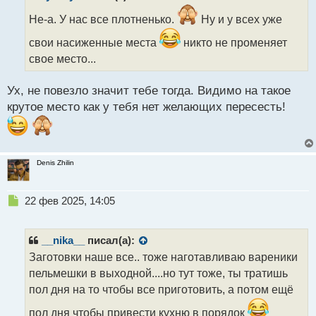
о
ч
Не-а. У нас все плотненько.
Ну и у всех уже
и
свои насиженные места
никто не променяет
т
а
свое место...
н
н
Ух, не повезло значит тебе тогда. Видимо на такое
ы
крутое место как у тебя нет желающих пересесть!
й
п
о
с
т
Denis Zhilin
Н
22 фев 2025, 14:05
е
п
р
__nika__
писал(а):
о
Заготовки наше все.. тоже наготавливаю вареники
ч
пельмешки в выходной....но тут тоже, ты тратишь
и
т
пол дня на то чтобы все приготовить, а потом ещё
а
пол дня чтобы привести кухню в порядок
н