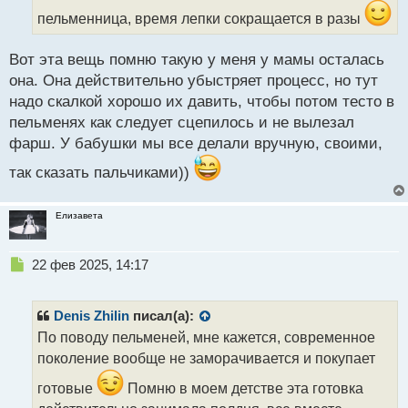
ы
пельменница, время лепки сокращается в разы
й
п
Вот эта вещь помню такую у меня у мамы осталась
о
с
она. Она действительно убыстряет процесс, но тут
т
надо скалкой хорошо их давить, чтобы потом тесто в
пельменях как следует сцепилось и не вылезал
фарш. У бабушки мы все делали вручную, своими,
так сказать пальчиками))
Елизавета
Н
22 фев 2025, 14:17
е
п
р
Denis Zhilin
писал(а):
о
По поводу пельменей, мне кажется, современное
ч
поколение вообще не заморачивается и покупает
и
т
готовые
Помню в моем детстве эта готовка
а