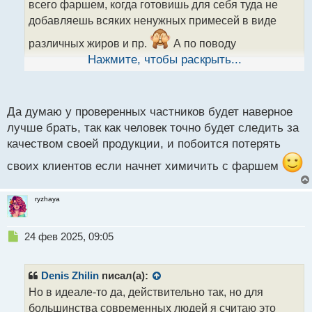
т
всего фаршем, когда готовишь для себя туда не
а
добавляешь всяких ненужных примесей в виде
н
н
различных жиров и пр.
А по поводу
ы
магазинных тут скорее всего есть повкуснее, это
Нажмите, чтобы раскрыть...
й
дорогие пельмени от известных фирм или можно
п
еще брать у проверенных частников как вариант
о
с
Да думаю у проверенных частников будет наверное
т
лучше брать, так как человек точно будет следить за
качеством своей продукции, и побоится потерять
своих клиентов если начнет химичить с фаршем
ryzhaya
Н
24 фев 2025, 09:05
е
п
р
Denis Zhilin
писал(а):
о
Но в идеале-то да, действительно так, но для
ч
большинства современных людей я считаю это
и