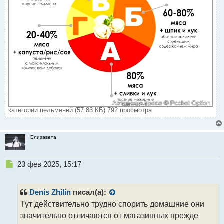
категории пельменей (57.83 КБ) 792 просмотра
Елизавета
Н
23 фев 2025, 15:17
е
п
р
Denis Zhilin
писал(а):
о
Тут действительно трудно спорить домашние они
ч
значительно отличаются от магазинных прежде
и