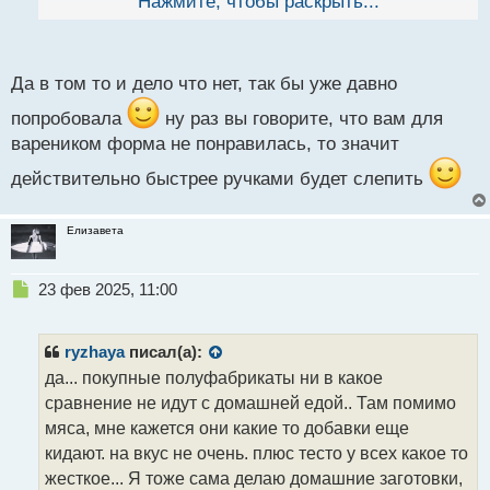
Нажмите, чтобы раскрыть...
й
целенаправленно ее не покупала. если у кого то из
п
знакомых есть, попросите и попробуйте. Возможно
о
вам подойдет.
с
Да в том то и дело что нет, так бы уже давно
т
попробовала
ну раз вы говорите, что вам для
вареником форма не понравилась, то значит
действительно быстрее ручками будет слепить
Елизавета
Н
23 фев 2025, 11:00
е
п
р
ryzhaya
писал(а):
о
да... покупные полуфабрикаты ни в какое
ч
сравнение не идут с домашней едой.. Там помимо
и
т
мяса, мне кажется они какие то добавки еще
а
кидают. на вкус не очень. плюс тесто у всех какое то
н
жесткое... Я тоже сама делаю домашние заготовки,
н