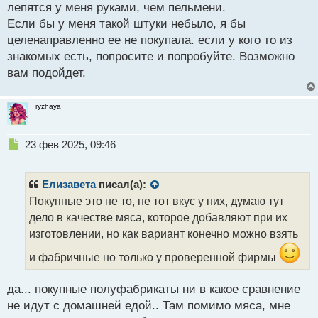
лепятся у меня руками, чем пельмени.
Если бы у меня такой штуки небыло, я бы
целенаправленно ее не покупала. если у кого то из
знакомых есть, попросите и попробуйте. Возможно
вам подойдет.
ryzhaya
Н
23 фев 2025, 09:46
е
п
р
Елизавета
писал(а):
о
Покупные это не то, не тот вкус у них, думаю тут
ч
дело в качестве мяса, которое добавляют при их
и
т
изготовлении, но как вариант конечно можно взять
а
и фабричные но только у проверенной фирмы
н
н
ы
да... покупные полуфабрикаты ни в какое сравнение
й
не идут с домашней едой.. Там помимо мяса, мне
п