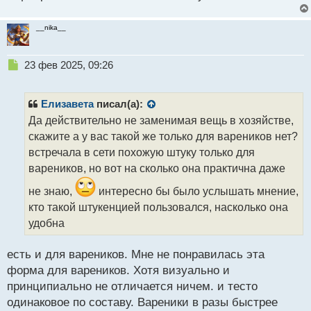
__nika__
Н
23 фев 2025, 09:26
е
п
р
Елизавета
писал(а):
о
Да действительно не заменимая вещь в хозяйстве,
ч
скажите а у вас такой же только для вареников нет?
и
т
встречала в сети похожую штуку только для
а
вареников, но вот на сколько она практична даже
н
н
не знаю,
интересно бы было услышать мнение,
ы
кто такой штукенцией пользовался, насколько она
й
удобна
п
о
с
есть и для вареников. Мне не понравилась эта
т
форма для вареников. Хотя визуально и
принципиально не отличается ничем. и тесто
одинаковое по составу. Вареники в разы быстрее