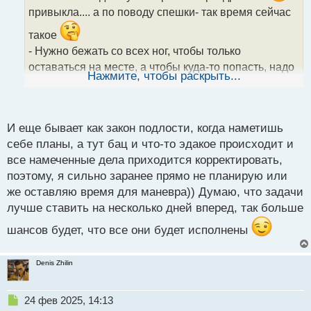
и
привыкла.... а по поводу спешки- так время сейчас
т
а
такое
н
- Нужно бежать со всех ног, чтобы только
н
оставаться на месте, а чтобы куда-то попасть, надо
ы
Нажмите, чтобы раскрыть...
й
бежать как минимум вдвое быстрее!
п
но думаю всё таки не надо стараться объять
о
с
необъятное.
И еще бывает как закон подлости, когда наметишь
т
себе планы, а тут бац и что-то эдакое происходит и
все намеченные дела приходится корректировать,
поэтому, я сильно заранее прямо не планирую или
же оставляю время для маневра)) Думаю, что задачи
лучше ставить на несколько дней вперед, так больше
шансов будет, что все они будет исполнены
Denis Zhilin
Н
24 фев 2025, 14:13