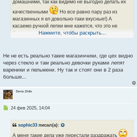
домашними, так как видимо не выгодно делать их
и
т
качественными
Но все равно пару раз из
а
магазинных я ел довольно-таки вкусные!) А
н
н
касаемо ручной лепки мне кажется, что это не
ы
более чем маркетинговый ход с целью увеличения
Нажмите, чтобы раскрыть...
й
цены, чтобы можно было дурить наивных
п
покупателей, а на самом деле такие пельмени
о
с
делаются также как и все остальные - на конвейере.
Не не есть реально такие магазинчики, где цех видно
т
через стекло и там реально девочки руками лепят
вареники и пельмени. Ну так и стоят они в 2 раза
больше...
Denis Zhilin
Н
24 фев 2025, 14:04
е
п
р
sophic33
писал(а):
о
ч
А меня такие дела уже перестали раздражать