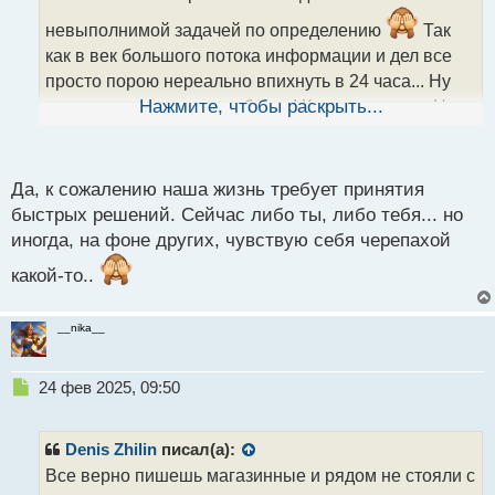
т
невыполнимой задачей по определению
Так
а
как в век большого потока информации и дел все
н
н
просто порою нереально впихнуть в 24 часа... Ну
ы
меньше, считать сон не будем! Короче нереал. На
Нажмите, чтобы раскрыть...
й
все что хочешь не хватает времени, вот и
п
приходится мало спать. Вы, кстати, замечаете как
о
с
ускорилась наша жизнь? Все очень быстро и бегом-
Да, к сожалению наша жизнь требует принятия
т
быстрых решений. Сейчас либо ты, либо тебя... но
бегом... Или только у меня такие ощущения?
иногда, на фоне других, чувствую себя черепахой
какой-то..
__nika__
Н
24 фев 2025, 09:50
е
п
р
Denis Zhilin
писал(а):
о
Все верно пишешь магазинные и рядом не стояли с
ч