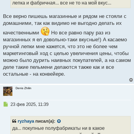
лепка и фабричная... все не то на мой вкус...
н
ы
й
Все верно пишешь магазинные и рядом не стояли с
п
домашними, так как видимо не выгодно делать их
о
с
качественными
Но все равно пару раз из
т
магазинных я ел довольно-таки вкусные!) А касаемо
ручной лепки мне кажется, что это не более чем
маркетинговый ход с целью увеличения цены, чтобы
можно было дурить наивных покупателей, а на самом
деле такие пельмени делаются также как и все
остальные - на конвейере.
Denis Zhilin
Н
23 фев 2025, 11:39
е
п
р
ryzhaya
писал(а):
о
да... покупные полуфабрикаты ни в какое
ч