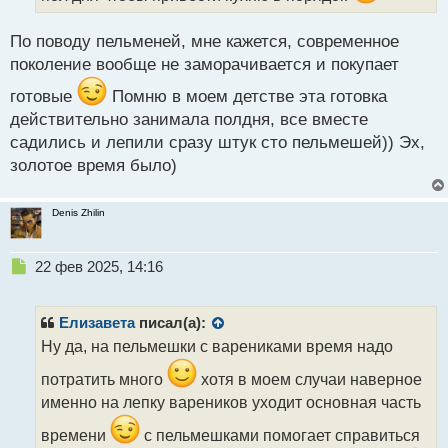
н
ы
По поводу пельменей, мне кажется, современное
й
поколение вообще не заморачивается и покупает
п
о
готовые
Помню в моем детстве эта готовка
с
действительно занимала полдня, все вместе
т
садились и лепили сразу штук сто пельмешей)) Эх,
золотое время было)
Denis Zhilin
Н
22 фев 2025, 14:16
е
п
р
Елизавета
писал(а):
о
Ну да, на пельмешки с варениками время надо
ч
и
потратить много
хотя в моем случаи наверное
т
именно на лепку вареников уходит основная часть
а
н
времени
с пельмешками помогает справиться
н