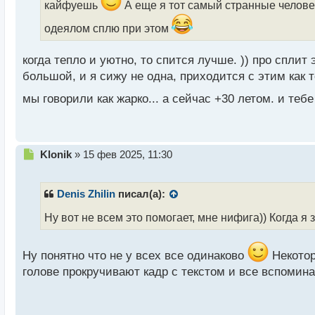
и
кайфуешь
А еще я тот самый странные человек
т
а
одеялом сплю при этом
н
н
когда тепло и уютно, то спится лучше. )) про сплит 
ы
большой, и я сижу не одна, приходится с этим как
й
п
мы говорили как жарко... а сейчас +30 летом. и те
о
с
т
Н
Klonik
»
15 фев 2025, 11:30
е
п
р
Denis Zhilin
писал(а):
о
ч
Ну вот не всем это помогает, мне нифига)) Когда я
и
т
а
Ну понятно что не у всех все одинаково
Некотор
н
голове прокручивают кадр с текстом и все вспомин
н
ы
й