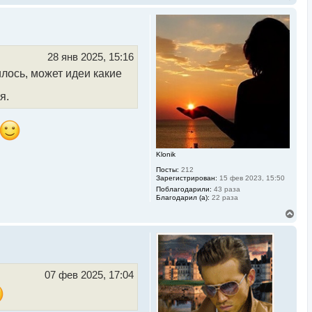
е
р
н
у
т
ь
28 янв 2025, 15:16
с
илось, может идеи какие
я
к
н
я.
а
ч
а
л
у
Klonik
Посты:
212
Зарегистрирован:
15 фев 2023, 15:50
Поблагодарили:
43 раза
Благодарил (а):
22 раза
В
е
р
н
у
т
ь
07 фев 2025, 17:04
с
я
к
н