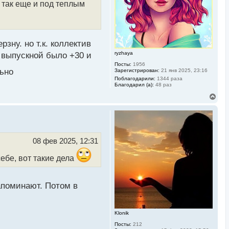
н
 так еще и под теплым
а
ч
а
л
у
рзну. но т.к. коллектив
ryzhaya
 выпускной было +30 и
Посты:
1956
ьно
Зарегистрирован:
21 янв 2025, 23:16
Поблагодарили:
1344 раза
Благодарил (а):
48 раз
В
е
р
н
у
т
ь
08 фев 2025, 12:31
с
я
себе, вот такие дела
к
н
а
ч
апоминают. Потом в
а
л
у
Klonik
Посты:
212