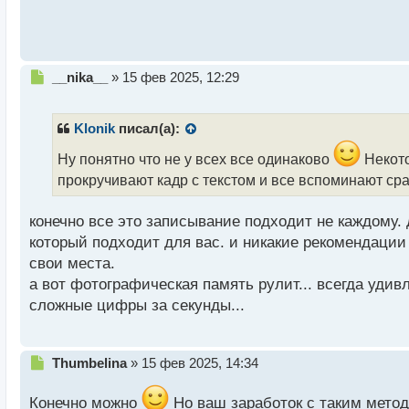
п
о
с
т
Н
__nika__
»
15 фев 2025, 12:29
е
п
р
Klonik
писал(а):
о
ч
Ну понятно что не у всех все одинаково
Некото
и
прокручивают кадр с текстом и все вспоминают сра
т
а
конечно все это записывание подходит не каждому. 
н
н
который подходит для вас. и никакие рекомендации 
ы
свои места.
й
а вот фотографическая память рулит... всегда уди
п
сложные цифры за секунды...
о
с
т
Н
Thumbelina
»
15 фев 2025, 14:34
е
п
Конечно можно
Но ваш заработок с таким мето