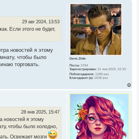
29 авг 2024, 13:53
к. Если этого не будет,
тра новостей я этому
омнату, чтобы было
Denis Zhilin
чинаю торговать.
Посты:
2764
Зарегистрирован:
21 янв 2025, 22:33
Поблагодарили:
1289 раз
Благодарил (а):
1638 раз
В
е
р
н
у
т
ь
28 янв 2025, 15:47
с
а новостей я этому
я
к
ту, чтобы было холодно,
н
а
вать. Освежает мозги
ч