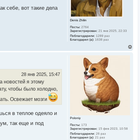
а
ак себе, вот такие дела
ч
а
л
Denis Zhilin
у
Посты:
2764
Зарегистрирован:
21 янв 2025, 22:33
Поблагодарили:
1289 раз
Благодарил (а):
1638 раз
В
е
р
н
у
т
ь
28 янв 2025, 15:47
с
а новостей я этому
я
к
ту, чтобы было холодно,
н
а
вать. Освежает мозги
ч
а
л
у
шься в теплое одеяло и
Poloniy
ум, так еще и под
Посты:
173
Зарегистрирован:
15 фев 2023, 10:58
Поблагодарили:
26 раз
Благодарил (а):
21 раз