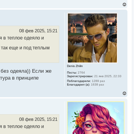
В
е
р
н
у
т
ь
08 фев 2025, 15:21
с
я в теплое одеяло и
я
к
н
 так еще и под теплым
а
ч
а
л
Denis Zhilin
у
без одеяла)) Если же
Посты:
2764
Зарегистрирован:
21 янв 2025, 22:33
атура в принципе
Поблагодарили:
1289 раз
Благодарил (а):
1638 раз
В
е
р
н
у
т
ь
08 фев 2025, 15:21
с
я в теплое одеяло и
я
к