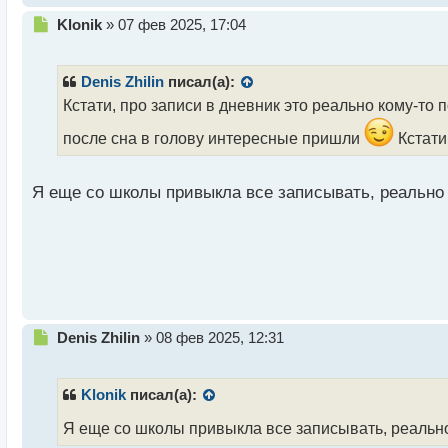
с
т
Н
Klonik
»
07 фев 2025, 17:04
е
п
р
Denis Zhilin
писал(а):
о
Кстати, про записи в дневник это реально кому-то 
ч
и
после сна в голову интересные пришли
Кстати
т
а
н
Я еще со школы привыкла все записывать, реально
н
ы
й
п
о
с
т
Н
Denis Zhilin
»
08 фев 2025, 12:31
е
п
р
Klonik
писал(а):
о
ч
Я еще со школы привыкла все записывать, реальн
и