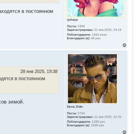
а
л
у
аходятся в постоянном
ryzhaya
Посты:
1956
Зарегистрирован:
21 янв 2025, 23:16
Поблагодарили:
1344 раза
Благодарил (а):
48 раз
В
е
р
н
у
т
ь
28 янв 2025, 19:38
с
одятся в постоянном
я
к
н
а
ч
а
сов зимой.
л
Denis Zhilin
у
Посты:
2764
Зарегистрирован:
21 янв 2025, 22:33
Поблагодарили:
1289 раз
Благодарил (а):
1638 раз
В