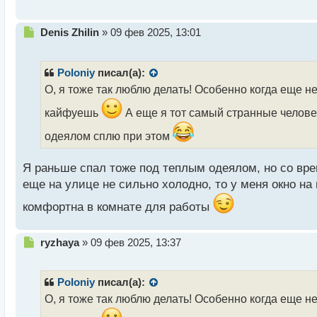
с
т
Н
Denis Zhilin
»
09 фев 2025, 13:01
е
п
р
Poloniy
писал(а):
о
О, я тоже так люблю делать! Особенно когда еще н
ч
и
кайфуешь
А еще я тот самый странные человек
т
а
одеялом сплю при этом
н
н
Я раньше спал тоже под теплым одеялом, но со вр
ы
еще на улице не сильно холодно, то у меня окно на
й
п
комфортна в комнате для работы
о
с
т
Н
ryzhaya
»
09 фев 2025, 13:37
е
п
р
Poloniy
писал(а):
о
О, я тоже так люблю делать! Особенно когда еще н
ч