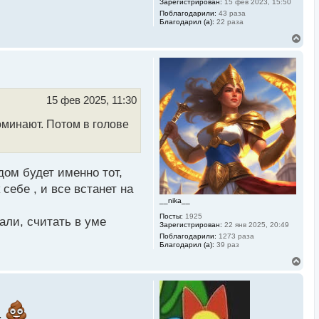
Зарегистрирован:
15 фев 2023, 15:50
Поблагодарили:
43 раза
Благодарил (а):
22 раза
В
е
р
н
у
т
ь
15 фев 2025, 11:30
с
я
оминают. Потом в голове
к
н
а
ч
а
дом будет именно тот,
л
у
себе , и все встанет на
__nika__
Посты:
1925
али, считать в уме
Зарегистрирован:
22 янв 2025, 20:49
Поблагодарили:
1273 раза
Благодарил (а):
39 раз
В
е
р
н
у
т
.