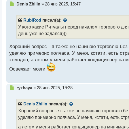
Н
Denis Zhilin
»
28 янв 2025, 15:47
е
п
р
RubiRod
писал(а):
о
У кого какие Ритуалы перед началом торгового дня?
ч
день уже не задался)))
и
т
а
Хороший вопрос - я также не начинаю торговлю без
н
уделяю примерно полчаса. У меня, кстати, есть ст
н
холодно, а летом у меня работает кондиционер на м
ы
й
Освежает мозги
п
о
с
т
Н
ryzhaya
»
28 янв 2025, 19:38
е
п
р
Denis Zhilin
писал(а):
о
Хороший вопрос - я также не начинаю торговлю бе
ч
уделяю примерно полчаса. У меня, кстати, есть ст
и
т
а летом у меня работает кондиционер на минималь
а