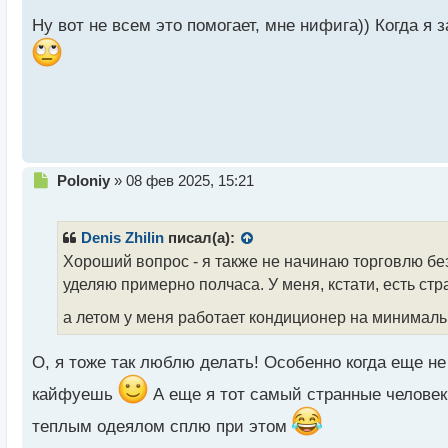
т
Ну вот не всем это помогает, мне нифига)) Когда я 
а
н
н
ы
й
п
о
с
т
Н
Poloniy
»
08 фев 2025, 15:21
е
п
р
Denis Zhilin
писал(а):
о
Хороший вопрос - я также не начинаю торговлю бе
ч
уделяю примерно полчаса. У меня, кстати, есть ст
и
т
а летом у меня работает кондиционер на минималь
а
н
н
О, я тоже так люблю делать! Особенно когда еще н
ы
кайфуешь
А еще я тот самый странные человек,
й
п
теплым одеялом сплю при этом
о