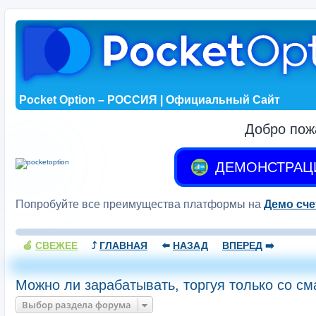
Pocket Option – РОССИЯ | Официальный Сайт
Добро пож
ДЕМОНСТРАЦ
Попробуйте все преимущества платформы на
Демо сче
🍏
СВЕЖЕЕ
⤴️
ГЛАВНАЯ
⬅️
НАЗАД
ВПЕРЕД
➡️
Можно ли зарабатывать, торгуя только со с
Выбор раздела форума