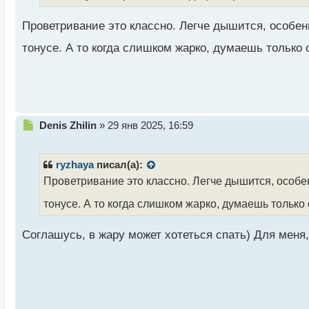
н
н
Проветривание это классно. Легче дышится, особен
ы
тонусе. А то когда слишком жарко, думаешь только 
й
п
о
с
т
Н
Denis Zhilin
»
29 янв 2025, 16:59
е
п
р
ryzhaya
писал(а):
о
Проветривание это классно. Легче дышится, особе
ч
и
тонусе. А то когда слишком жарко, думаешь только
т
а
Соглашусь, в жару может хотеться спать) Для меня
н
н
ы
й
п
о