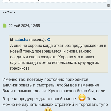
IvanTradov
Н
22 май 2024, 12:55
е
п
р
satosha
писал(а):
о
А еще не хорошо когда откат без предупреждения в
ч
новый тренд превращается, и снова заново
и
т
следить и снова ожидать. Хорошо что в таких
а
случаях всегда можно использовать кучу других
н
графиков)
н
ы
й
Именно так, поэтому постоянно приходится
п
анализировать и смотреть, чтобы все изменения
о
были в рамках сделки. Круто конечно было бы, если
с
т
б тренд предупреждал о своей смене.
Тогда
можно не изучать никаких стратегий и торговать тупо