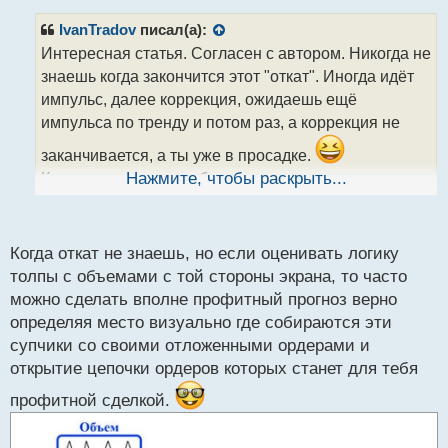
п
р
IvanTradov
писал(а):
о
Интересная статья. Согласен с автором. Никогда не
ч
знаешь когда закончится этот "откат". Иногда идёт
и
т
импульс, далее коррекция, ожидаешь ещё
а
импульса по тренду и потом раз, а коррекция не
н
н
заканчивается, а ты уже в просадке.
ы
Как в том анекдоте, обгадился и не успел ни свет
Нажмите, чтобы раскрыть...
й
п
включить, ни штаны снять
о
с
Когда откат не знаешь, но если оценивать логику
т
толпы с объемами с той стороны экрана, то часто
можно сделать вполне профитный прогноз верно
определяя место визуально где собираются эти
супчики со своими отложенными ордерами и
открытие цепочки ордеров которых станет для тебя
профитной сделкой.