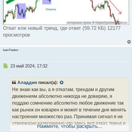
Откат или новый тренд, где ответ (59.72 КБ) 12177
просмотров
IvanTradov
Н
23 май 2024, 17:32
е
п
р
Аладдин
писал(а):
о
Не знаю как вы, а я откатам, трендам и другим
ч
движениям абсолютно никогда не доверяю, я
и
т
поддаю сомнению абсолютно любое движение так
а
как рынок он коварен и может в течении дня менять
н
настроения множество раз. Принимая сигнал я не
н
утверждаю категорично что здесь вот откат, тренд и
ы
Нажмите, чтобы раскрыть...
й
тд и тп, особенно если проводить