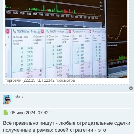
торговля (222.15 КБ) 12142 просмотра
sky_d
Н
05 июн 2024, 07:42
е
Всё правильно пишут - любые отрицательные сделки
п
р
полученные в рамках своей стратегии - это
о