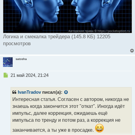
Логика и смекалка трейдера (145.8 КБ) 12205
просмотров
satosha
Н
21 май 2024, 21:24
е
п
р
IvanTradov
писал(а):
о
Интересная статья. Согласен с автором, никогда не
ч
знаешь когда закончится этот "откат". Иногда идёт
и
т
импульс, далее коррекция, ожидаешь ещё
а
импульса по тренду и потом раз, а коррекция не
н
н
заканчивается, а ты уже в просадке.
ы