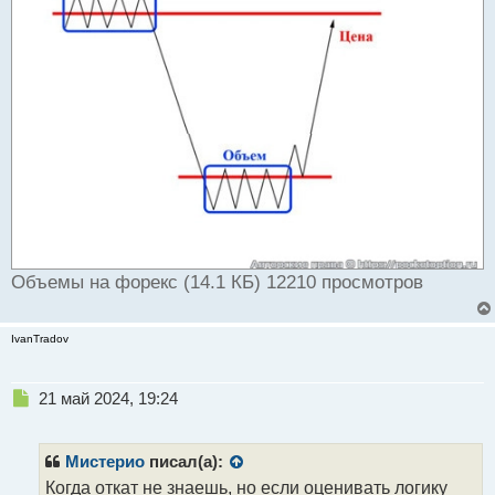
Объемы на форекс (14.1 КБ) 12210 просмотров
IvanTradov
Н
21 май 2024, 19:24
е
п
р
Мистерио
писал(а):
о
Когда откат не знаешь, но если оценивать логику