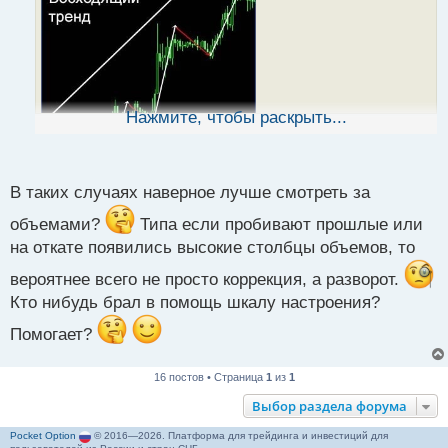
ч
и
т
а
н
н
ы
Нажмите, чтобы раскрыть...
й
п
о
с
В таких случаях наверное лучше смотреть за
т
объемами?
Типа если пробивают прошлые или
Ланс Бегс - Когда не доверять откату.pdf
на откате появились высокие столбцы объемов, то
вероятнее всего не просто коррекция, а разворот.
Кто нибудь брал в помощь шкалу настроения?
Помогает?
16 постов • Страница
1
из
1
Выбор раздела форума
Pocket Option
© 2016—2026. Платформа для трейдинга и инвестиций для