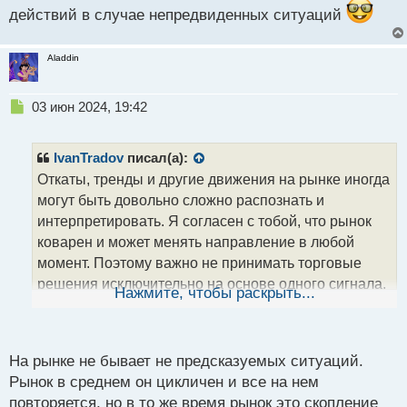
действий в случае непредвиденных ситуаций
Aladdin
Н
03 июн 2024, 19:42
е
п
р
IvanTradov
писал(а):
о
Откаты, тренды и другие движения на рынке иногда
ч
могут быть довольно сложно распознать и
и
т
интерпретировать. Я согласен с тобой, что рынок
а
коварен и может менять направление в любой
н
момент. Поэтому важно не принимать торговые
н
решения исключительно на основе одного сигнала,
ы
Нажмите, чтобы раскрыть...
й
а проводить более глубокий анализ ситуации.
п
Разнообразие анализа действительно может
о
с
помочь лучше понять текущее положение рынка и
На рынке не бывает не предсказуемых ситуаций.
т
определить, является ли откат на старшем тренде
Рынок в среднем он цикличен и все на нем
всего лишь коррекцией на младшем таймфрейме.
повторяется, но в то же время рынок это скопление