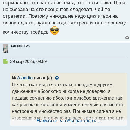
нормально, это часть системы, это статистика. Цена
ч
не обязана на сто процентов следовать чей-то
и
т
стратегии. Поэтому никогда не надо циклиться на
а
одной сделке, нужно всегда смотреть итог по общему
н
н
количеству трейдов
ы
й
Биржевич'ОК
п
о
с
Н
29 мар 2026, 09:59
т
е
п
р
Aladdin
писал(а):
о
Не знаю как вы, а я откатам, трендам и другим
ч
движениям абсолютно никогда не доверяю, я
и
т
поддаю сомнению абсолютно любое движение так
а
как рынок он коварен и может в течении дня менять
н
настроения множество раз. Принимая сигнал я не
н
утверждаю категорично что здесь вот откат, тренд и
ы
Нажмите, чтобы раскрыть...
й
тд и тп, особенно если проводить
п