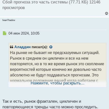
Сбой прогноза это часть системы (77.71 КБ) 12146
просмотров
IvanTradov
Н
04 июн 2024, 10:05
е
п
р
Аладдин
писал(а):
о
На рынке не бывает не предсказуемых ситуаций.
ч
Рынок в среднем он цикличен и все на нем
и
т
повторяется, но в то же время рынок это скопление
а
вероятностей которые конечно же довольно часто
н
абсолютно не будут поддаваться прогнозам. Это
н
нормальное положение вещей когда работаем с
ы
Нажмите, чтобы раскрыть...
й
тем что не имеет единственного источника
п
поступления данных и сбой прогноза он будет
о
периодически случаться и это по сути является
с
Так и есть, рынок фрактален, цикличен и
т
частью самой ТС.
повторяющиеся тренды часто можно проследить.