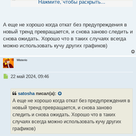
Как в том анекдоте, обгадился и не успел ни свет
Нажмите, чтобы раскрыть...
й
п
включить, ни штаны снять
о
с
А еще не хорошо когда откат без предупреждения в
т
новый тренд превращается, и снова заново следить и
снова ожидать. Хорошо что в таких случаях всегда
можно использовать кучу других графиков)
Misterio
Н
22 май 2024, 09:46
е
п
р
satosha
писал(а):
о
А еще не хорошо когда откат без предупреждения в
ч
новый тренд превращается, и снова заново
и
т
следить и снова ожидать. Хорошо что в таких
а
случаях всегда можно использовать кучу других
н
графиков)
н