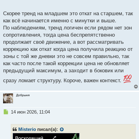
мультитаймфреймовый анализ то откат на старшем
о
тренде часто есть ни что иное как тренд на
с
Скорее тренд на младшем это откат на старшем, так
младшем тайме.
т
как всё начинается именно с минутки и выше.
По наблюдениям, тренд логичен если рядом нет зон
сопротивления, тогда цена беспрепятственно
продолжает своё движение, а вот рассматривать
коррекцию как откат когда цена получила реакцию от
зоны с той же дневки это не совсем правильно, так
как часто после такой коррекции цена не обновляет
предыдущий максимум, а заходит в боковик или
сразу ломает структуру. Короче, важен контекст.
Добрыня
Н
14 июн 2026, 11:04
е
п
р
Misterio
писал(а):
о