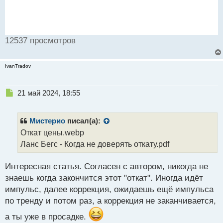
12537 просмотров
IvanTradov
Н
21 май 2024, 18:55
е
п
р
Мистерио
писал(а):
о
Откат цены.webp
ч
Ланс Бегс - Когда не доверять откату.pdf
и
т
а
Интересная статья. Согласен с автором, никогда не
н
знаешь когда закончится этот "откат". Иногда идёт
н
импульс, далее коррекция, ожидаешь ещё импульса
ы
й
по тренду и потом раз, а коррекция не заканчивается,
п
а ты уже в просадке.
о