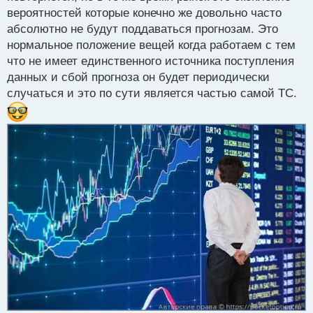
Я обычно стараюсь учитывать не только
вероятностей которые конечно же довольно часто
технические индикаторы, но и фундаментальные
абсолютно не будут поддаваться прогнозам. Это
аспекты, новости и события, которые могут
нормальное положение вещей когда работаем с тем
повлиять на движение цены.
что не имеет единственного источника поступления
Поэтому всегда стоит быть готовым к
данных и сбой прогноза он будет периодически
непредсказуемым изменениям и иметь четкий план
случаться и это по сути является частью самой ТС.
действий в случае непредвиденных ситуаций