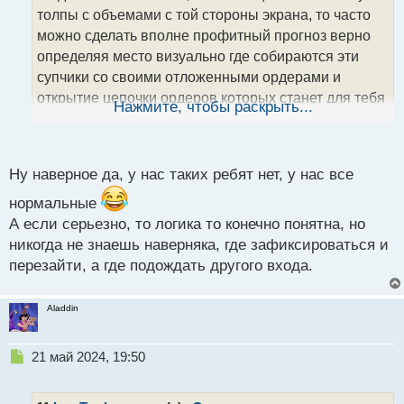
ч
толпы с объемами с той стороны экрана, то часто
и
т
можно сделать вполне профитный прогноз верно
а
определяя место визуально где собираются эти
н
супчики со своими отложенными ордерами и
н
открытие цепочки ордеров которых станет для тебя
ы
Нажмите, чтобы раскрыть...
й
профитной сделкой.
п
Объемы на форекс.webp
о
с
Ну наверное да, у нас таких ребят нет, у нас все
т
нормальные
А если серьезно, то логика то конечно понятна, но
никогда не знаешь наверняка, где зафиксироваться и
перезайти, а где подождать другого входа.
Aladdin
Н
21 май 2024, 19:50
е
п