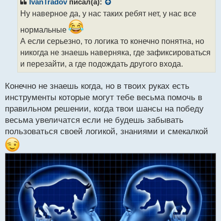
р
IvanTradov
писал(а):
о
Ну наверное да, у нас таких ребят нет, у нас все
ч
и
нормальные
т
А если серьезно, то логика то конечно понятна, но
а
никогда не знаешь наверняка, где зафиксироваться
н
н
и перезайти, а где подождать другого входа.
ы
й
Конечно не знаешь когда, но в твоих руках есть
п
инструменты которые могут тебе весьма помочь в
о
с
правильном решении, когда твои шансы на победу
т
весьма увеличатся если не будешь забывать
пользоваться своей логикой, знаниями и смекалкой