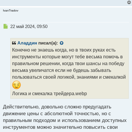
IvanTradov
Н
22 май 2024, 09:50
е
п
р
Аладдин
писал(а):
о
Конечно не знаешь когда, но в твоих руках есть
ч
инструменты которые могут тебе весьма помочь в
и
т
правильном решении, когда твои шансы на победу
а
весьма увеличатся если не будешь забывать
н
пользоваться своей логикой, знаниями и смекалкой
н
ы
й
Логика и смекалка трейдера.webp
п
о
с
Действительно, довольно сложно предугадать
т
движение цены с абсолютной точностью, но с
правильным подходом и использованием доступных
инструментов можно значительно повысить свои