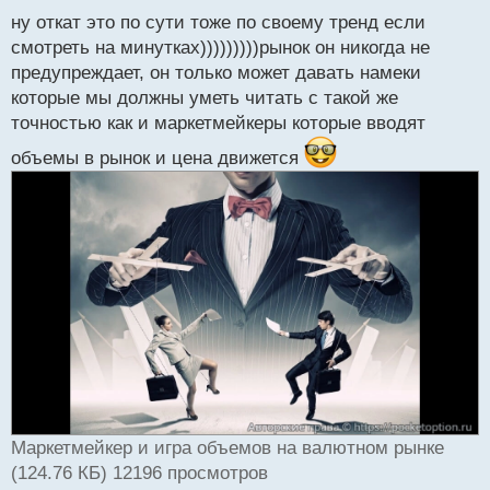
ы
й
ну откат это по сути тоже по своему тренд если
п
смотреть на минутках)))))))))рынок он никогда не
о
предупреждает, он только может давать намеки
с
которые мы должны уметь читать с такой же
т
точностью как и маркетмейкеры которые вводят
объемы в рынок и цена движется
Маркетмейкер и игра объемов на валютном рынке
(124.76 КБ) 12196 просмотров