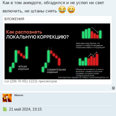
с
Как в том анекдоте, обгадился и не успел ни свет
т
включить, ни штаны снять
ВЛОЖЕНИЯ
cor (206.76 КБ) 12211 просмотров
Misterio
Н
21 май 2024, 19:15
е