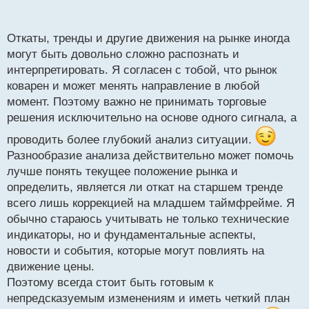
п
мультитаймфреймовый анализ то откат на старшем
о
тренде часто есть ни что иное как тренд на
с
Откаты, тренды и другие движения на рынке иногда
младшем тайме.
т
могут быть довольно сложно распознать и
Откат или новый тренд, где ответ.webp
интерпретировать. Я согласен с тобой, что рынок
коварен и может менять направление в любой
момент. Поэтому важно не принимать торговые
решения исключительно на основе одного сигнала, а
проводить более глубокий анализ ситуации.
Разнообразие анализа действительно может помочь
лучше понять текущее положение рынка и
определить, является ли откат на старшем тренде
всего лишь коррекцией на младшем таймфрейме. Я
обычно стараюсь учитывать не только технические
индикаторы, но и фундаментальные аспекты,
новости и события, которые могут повлиять на
движение цены.
Поэтому всегда стоит быть готовым к
непредсказуемым изменениям и иметь четкий план