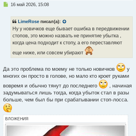
Н
16 май 2026, 15:08
е
п
р
LimeRose
писал(а):
о
Ну у новичков еще бывает ошибка в передвижении
ч
стопов, это можно назвать не принятие убытка ,
и
т
когда цена подходит к стопу, а его переставляют
а
еще ниже, или совсем убирают
н
н
ы
Да это проблема по моему не только новичков
у
й
п
многих он просто в голове, но мало кто кроет руками
о
вовремя и обычно тянут до последнего
, начиная
с
т
задумываться лишь тогда, когда убыток стал в разы
больше, чем был бы при срабатывании стоп-лосса.
ВЛОЖЕНИЯ