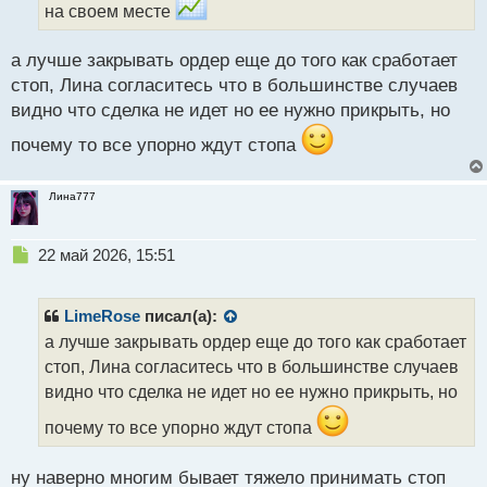
на своем месте
й
п
о
а лучше закрывать ордер еще до того как сработает
с
стоп, Лина согласитесь что в большинстве случаев
т
видно что сделка не идет но ее нужно прикрыть, но
почему то все упорно ждут стопа
Лина777
Н
22 май 2026, 15:51
е
п
р
LimeRose
писал(а):
о
а лучше закрывать ордер еще до того как сработает
ч
стоп, Лина согласитесь что в большинстве случаев
и
т
видно что сделка не идет но ее нужно прикрыть, но
а
почему то все упорно ждут стопа
н
н
ы
ну наверно многим бывает тяжело принимать стоп