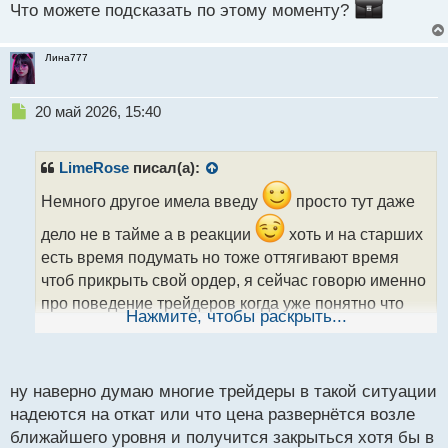
Что можете подсказать по этому моменту?
Лина777
Н
20 май 2026, 15:40
е
п
р
LimeRose
писал(а):
о
ч
Немного другое имела введу
просто тут даже
и
дело не в тайме а в реакции
хоть и на старших
т
а
есть время подумать но тоже оттягивают время
н
чтоб прикрыть свой ордер, я сейчас говорю именно
н
про поведение трейдеров когда уже понятно что
ы
Нажмите, чтобы раскрыть...
сделка не сработает но почему то ручками не кроют
й
п
о
с
ну наверно думаю многие трейдеры в такой ситуации
т
надеются на откат или что цена развернётся возле
ближайшего уровня и получится закрыться хотя бы в