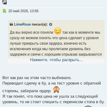
Н
20 май 2026, 13:56
е
п
р
LimeRose
писал(а):
о
ч
Да вы верно все поняли
так как в моменте мы
и
сразу не можем понять что цена сделает у уровня
т
лучше прикрыть свои ордера, конечно есть
а
исключения когда мы пролетаем уровень без
н
н
задержек и свечи с хорошим отрывам закрываются
ы
за ним тогда можно перевести в бу но с таким
Нажмите, чтобы раскрыть...
й
раскладом, что если пойдут на тест уровня с
п
о
обратной стороны сделку не вынесут
с
Вот как раз на этом часто выбивало.
т
Переводил сделку в бу, а на тест уровня с обратной
стороны, забирали ордер.
Я так понял, что пока цена не ушла за следующий
уровень, то не стоит спешить с переносом стопа в бу.