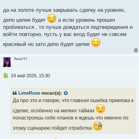
о
всегда удается открыться прям на уровне, а чуть
с
да на золоте лучше закрывать сделку на уровнях,
т
выше или ниже.
депо целее будет
а если уровень прошел
пробиваться , то лучше дождаться подтверждения и
войти повторно, пусть у вас вход будет не совсем
красивый но зато депо будет целее
Лина777
Н
24 май 2026, 15:30
е
п
р
LimeRose
писал(а):
о
Да про это и говорю, что главная ошибка привязка к
ч
и
сделке, особенно на мелких таймах
т
понастроишь себе планов и ждешь что именно по
а
н
этому сценарию пойдет отработка
н
ы