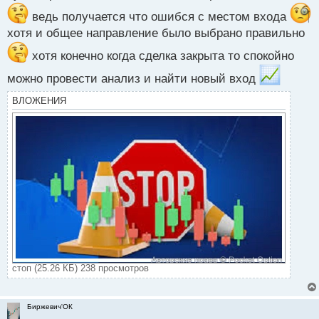
й
п
ведь получается что ошибся с местом входа
о
хотя и общее направление было выбрано правильно
с
т
хотя конечно когда сделка закрыта то спокойно
можно провести анализ и найти новый вход
ВЛОЖЕНИЯ
стоп (25.26 КБ) 238 просмотров
Биржевич'ОК