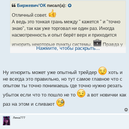
р
Биржевич'ОК
писал(а):
о
ч
Отличный совет.
и
А ведь это тонкая грань между " кажется " и "точно
т
знаю", так как уже торговал ни один раз. Иногда
а
насмотренность и опыт берёт верх и приходится
н
н
игнорить некоторые пункты системы.
Правда у
ы
Нажмите, чтобы раскрыть...
новичков это чаще приводит к убыткам, так как не
й
п
понимают как действовать при развороте цены
о
с
против них.
т
Ну игнорить может уже опытный трейдер
хоть и
не всегда это правильно, но тут самое главное что с
опытом ты точно понимаешь где точно нужно резать
убыток если что то пошло не то
а вот новички как
раз на этом и сливают
Лина777