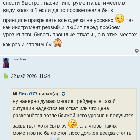
снести быстро , насчет инструмента вы имеете в
виду золото ? если да то посоветовала бы в
принципе прикрывать все сделки на уровнях
так
как инструмент резвый и любит перед пробоем
уровня повыбивать прошлые откаты , а в этих местах
как раз и ставим бу
LimeRose
Н
22 май 2026, 11:24
е
п
р
Лина777
писал(а):
о
ну наверно думаю многие трейдеры в такой
ч
ситуации надеются на откат или что цена
и
т
развернётся возле ближайшего уровня и получится
а
закрыться хотя бы в бу
..... а чтобы таких
н
н
моментов не было стоп лосс должен всегда стоять
ы