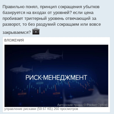
с
Правильно понял, принцип сокращения убытков
т
базируется на входах от уровней? если цена
пробивает триггерный уровень отвечающий за
разворот, то без раздумий сокращаем или вовсе
закрываемся?
ВЛОЖЕНИЯ
управление рисками (59.67 КБ) 260 просмотров