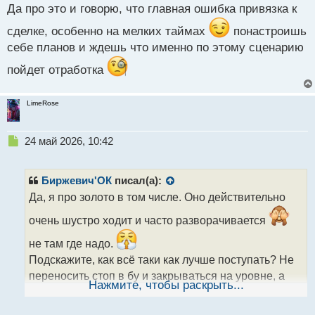
с
Да про это и говорю, что главная ошибка привязка к
т
сделке, особенно на мелких таймах
понастроишь
себе планов и ждешь что именно по этому сценарию
пойдет отработка
LimeRose
Н
24 май 2026, 10:42
е
п
р
Биржевич'ОК
писал(а):
о
Да, я про золото в том числе. Оно действительно
ч
и
очень шустро ходит и часто разворачивается
т
а
не там где надо.
н
Подскажите, как всё таки как лучше поступать? Не
н
переносить стоп в бу и закрываться на уровне, а
ы
Нажмите, чтобы раскрыть...
потом от него открываться ещё раз или как то
й
п
иначе? Просто обычно так и делаю, правда не