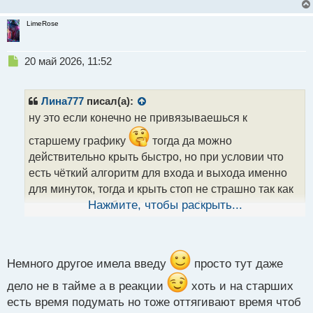
LimeRose
Н
20 май 2026, 11:52
е
п
р
Лина777
писал(а):
о
ну это если конечно не привязываешься к
ч
и
старшему графику
тогда да можно
т
действительно крыть быстро, но при условии что
а
есть чёткий алгоритм для входа и выхода именно
н
н
для минуток, тогда и крыть стоп не страшно так как
ы
понимаешь что будет входов ещё достаточно и в
Нажмите, чтобы раскрыть...
й
п
любом случае будешь с профитом
о
с
т
Немного другое имела введу
просто тут даже
дело не в тайме а в реакции
хоть и на старших
есть время подумать но тоже оттягивают время чтоб