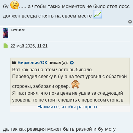
бу
..... а чтобы таких моментов не было стоп лосс
должен всегда стоять на своем месте
LimeRose
Н
22 май 2026, 11:21
е
п
р
Биржевич'ОК
писал(а):
о
Вот как раз на этом часто выбивало.
ч
Переводил сделку в бу, а на тест уровня с обратной
и
т
стороны, забирали ордер.
а
Я так понял, что пока цена не ушла за следующий
н
н
уровень, то не стоит спешить с переносом стопа в
ы
бу.
Нажмите, чтобы раскрыть...
й
п
Что можете подсказать по этому моменту?
о
с
да так как реакция может быть разной и бу могу
т