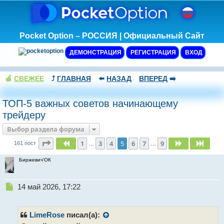
Pocket Option – РОССИЯ | Официальный Сайт
ДЕМОНСТРАЦИЯ
РЕГИСТРАЦИЯ
ВХОД
🍏
СВЕЖЕЕ
⤴️
ГЛАВНАЯ
⬅️
НАЗАД
ВПЕРЕД
➡️
ТОП-5 важных советов начинающему
трейдеру
Выбор раздела форума
Страница
5
из
9
1
3
4
5
6
7
9
Пред.
След.
След.
161 пост
…
…
Биржевич'ОК
Н
14 май 2026, 17:22
е
п
р
LimeRose
писал(а):
о