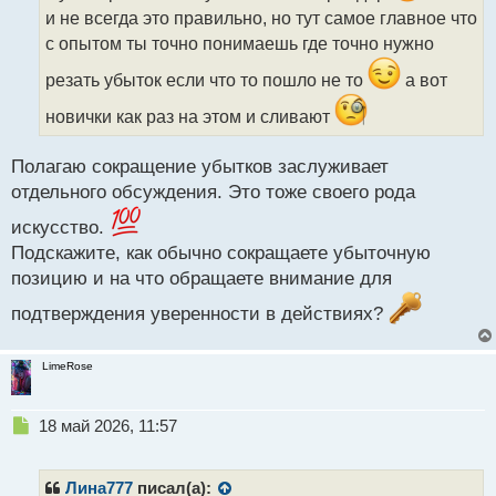
и
и не всегда это правильно, но тут самое главное что
т
с опытом ты точно понимаешь где точно нужно
а
н
резать убыток если что то пошло не то
а вот
н
ы
новички как раз на этом и сливают
й
п
Полагаю сокращение убытков заслуживает
о
с
отдельного обсуждения. Это тоже своего рода
т
искусство.
Подскажите, как обычно сокращаете убыточную
позицию и на что обращаете внимание для
подтверждения уверенности в действиях?
LimeRose
Н
18 май 2026, 11:57
е
п
р
Лина777
писал(а):