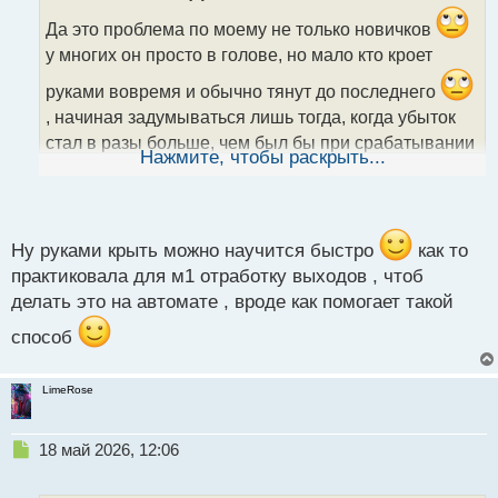
о
ч
Да это проблема по моему не только новичков
и
у многих он просто в голове, но мало кто кроет
т
а
руками вовремя и обычно тянут до последнего
н
, начиная задумываться лишь тогда, когда убыток
н
стал в разы больше, чем был бы при срабатывании
ы
Нажмите, чтобы раскрыть...
й
стоп-лосса.
п
о
с
т
Ну руками крыть можно научится быстро
как то
практиковала для м1 отработку выходов , чтоб
делать это на автомате , вроде как помогает такой
способ
LimeRose
Н
18 май 2026, 12:06
е
п