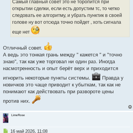
Самый главный совет это не торопится при
ч
открытии сделки, если есть допустим тс, то четко
и
т
следовать ее алгоритму, и убрать пунктик в своей
а
голове ну вот отсюда точно пойдет , хоть сигнала
н
н
еще нет
ы
й
п
Отличный совет.
о
А ведь это тонкая грань между " кажется " и "точно
с
знаю", так как уже торговал ни один раз. Иногда
т
насмотренность и опыт берёт верх и приходится
игнорить некоторые пункты системы.
Правда у
новичков это чаще приводит к убыткам, так как не
понимают как действовать при развороте цены
против них.
LimeRose
Н
16 май 2026, 11:08