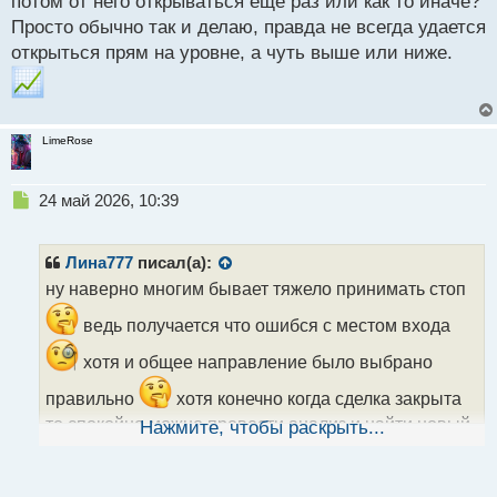
потом от него открываться ещё раз или как то иначе?
Просто обычно так и делаю, правда не всегда удается
открыться прям на уровне, а чуть выше или ниже.
LimeRose
Н
24 май 2026, 10:39
е
п
р
Лина777
писал(а):
о
ну наверно многим бывает тяжело принимать стоп
ч
и
ведь получается что ошибся с местом входа
т
а
хотя и общее направление было выбрано
н
правильно
хотя конечно когда сделка закрыта
н
ы
то спокойно можно провести анализ и найти новый
Нажмите, чтобы раскрыть...
й
п
вход
о