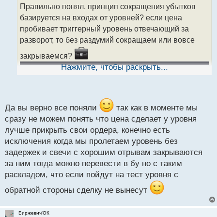
о
Правильно понял, принцип сокращения убытков
ч
базируется на входах от уровней? если цена
и
т
пробивает триггерный уровень отвечающий за
а
разворот, то без раздумий сокращаем или вовсе
н
н
закрываемся?
ы
Нажмите, чтобы раскрыть...
й
п
о
с
т
Да вы верно все поняли
так как в моменте мы
сразу не можем понять что цена сделает у уровня
лучше прикрыть свои ордера, конечно есть
исключения когда мы пролетаем уровень без
задержек и свечи с хорошим отрывам закрываются
за ним тогда можно перевести в бу но с таким
раскладом, что если пойдут на тест уровня с
обратной стороны сделку не вынесут
Биржевич'ОК