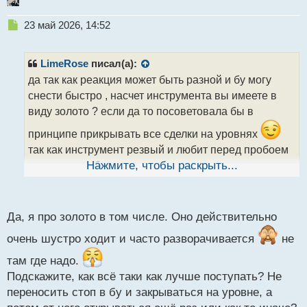
Н
23 май 2026, 14:52
е
п
р
LimeRose
писал(а):
о
да так как реакция может быть разной и бу могу
ч
снести быстро , насчет инструмента вы имеете в
и
т
виду золото ? если да то посоветовала бы в
а
принципе прикрывать все сделки на уровнях
н
н
так как инструмент резвый и любит перед пробоем
ы
уровня повыбивать прошлые откаты , а в этих
Нажмите, чтобы раскрыть...
й
п
местах как раз и ставим бу
о
с
Да, я про золото в том числе. Оно действительно
т
очень шустро ходит и часто разворачивается
не
там где надо.
Подскажите, как всё таки как лучше поступать? Не
переносить стоп в бу и закрываться на уровне, а