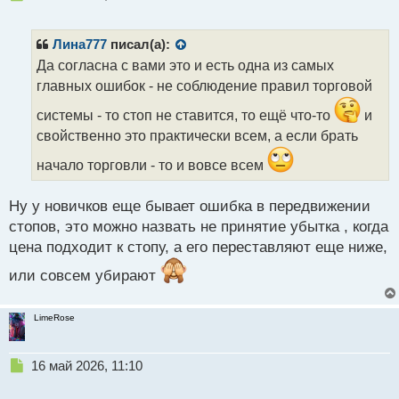
е
п
р
Лина777
писал(а):
о
Да согласна с вами это и есть одна из самых
ч
главных ошибок - не соблюдение правил торговой
и
т
системы - то стоп не ставится, то ещё что-то
и
а
свойственно это практически всем, а если брать
н
н
начало торговли - то и вовсе всем
ы
й
п
Ну у новичков еще бывает ошибка в передвижении
о
стопов, это можно назвать не принятие убытка , когда
с
цена подходит к стопу, а его переставляют еще ниже,
т
или совсем убирают
LimeRose
Н
16 май 2026, 11:10
е
п