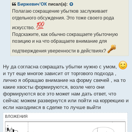
р
Биржевич'ОК
писал(а):
о
Полагаю сокращение убытков заслуживает
ч
отдельного обсуждения. Это тоже своего рода
и
т
искусство.
а
Подскажите, как обычно сокращаете убыточную
н
н
позицию и на что обращаете внимание для
ы
подтверждения уверенности в действиях?
й
п
о
Ну да согласна сокращать убытки нужно с умом,
с
т
и тут еще многое зависит от торгового подхода ,
лично я обращаю внимание на форму свечей , на то
какие хвосты формируются, возле чего они
формируются все это может нам дать ответ, что
сейчас можем развернутся или пойти на коррекцию и
если находимся в сделке то лучше выйти
ВЛОЖЕНИЯ