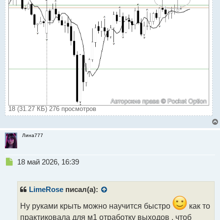
18 (31.27 КБ) 276 просмотров
Лина777
Н
18 май 2026, 16:39
е
п
р
LimeRose
писал(а):
о
ч
Ну руками крыть можно научится быстро
как то
и
практиковала для м1 отработку выходов , чтоб