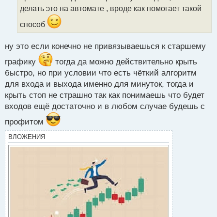
т
делать это на автомате , вроде как помогает такой
а
н
способ
н
ы
ну это если конечно не привязываешься к старшему
й
п
графику
тогда да можно действительно крыть
о
быстро, но при условии что есть чёткий алгоритм
с
т
для входа и выхода именно для минуток, тогда и
крыть стоп не страшно так как понимаешь что будет
входов ещё достаточно и в любом случае будешь с
профитом
ВЛОЖЕНИЯ