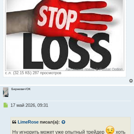
с.л. (32.15 КБ) 287 просмотров
Биржевич'ОК
Н
17 май 2026, 09:31
е
п
р
LimeRose
писал(а):
о
ч
Ну игнорить может уже опытный трейдер
хоть