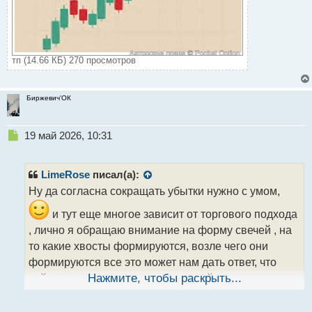
тп (14.66 КБ) 270 просмотров
Биржевич'ОК
Н
19 май 2026, 10:31
е
п
р
LimeRose
писал(а):
о
Ну да согласна сокращать убытки нужно с умом,
ч
и
и тут еще многое зависит от торгового подхода
т
, лично я обращаю внимание на форму свечей , на
а
то какие хвосты формируются, возле чего они
н
н
формируются все это может нам дать ответ, что
ы
сейчас можем развернутся или пойти на коррекцию
Нажмите, чтобы раскрыть...
й
и если находимся в сделке то лучше выйти
п
о