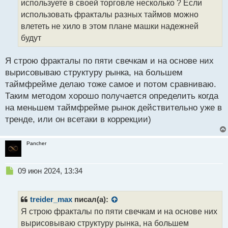
используете в своей торговле несколько ? Если
и
т
использовать фракталы разных таймов можно
а
влететь не хило в этом плане машки надежней
н
будут
н
ы
й
Я строю фракталы по пяти свечкам и на основе них
п
вырисовываю структуру рынка, на большем
о
таймфрейме делаю тоже самое и потом сравниваю.
с
Таким методом хорошо получается определить когда
т
на меньшем таймфрейме рынок действительно уже в
тренде, или он всетаки в коррекции)
Pancher
Н
09 июн 2024, 13:34
е
п
р
treider_max
писал(а):
о
Я строю фракталы по пяти свечкам и на основе них
ч
вырисовываю структуру рынка, на большем
и