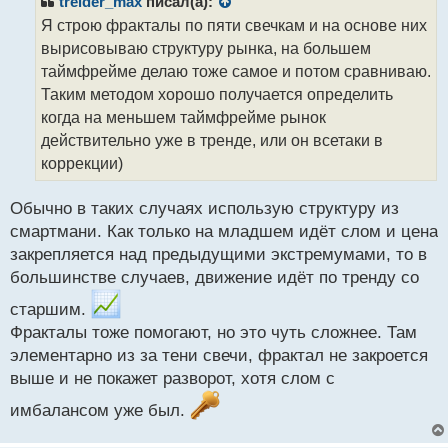
treider_max
писал(а):
о
Я строю фракталы по пяти свечкам и на основе них
ч
вырисовываю структуру рынка, на большем
и
т
таймфрейме делаю тоже самое и потом сравниваю.
а
Таким методом хорошо получается определить
н
когда на меньшем таймфрейме рынок
н
действительно уже в тренде, или он всетаки в
ы
й
коррекции)
п
о
Обычно в таких случаях использую структуру из
с
смартмани. Как только на младшем идёт слом и цена
т
закрепляется над предыдущими экстремумами, то в
большинстве случаев, движение идёт по тренду со
старшим.
Фракталы тоже помогают, но это чуть сложнее. Там
элементарно из за тени свечи, фрактал не закроется
выше и не покажет разворот, хотя слом с
имбалансом уже был.