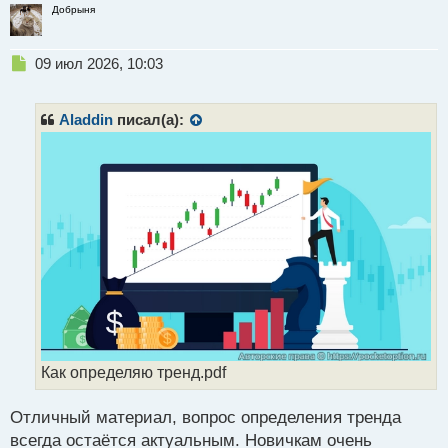
Добрыня
Н
09 июл 2026, 10:03
е
п
р
Aladdin
писал(а):
о
ч
и
т
а
н
н
ы
й
п
о
с
т
Как определяю тренд.pdf
Отличный материал, вопрос определения тренда
всегда остаётся актуальным. Новичкам очень