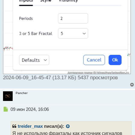
2024-06-09_16-45-47 (13.17 КБ) 5437 просмотров
Pancher
Н
09 июн 2024, 16:06
е
п
р
treider_max
писал(а):
о
Я не использую фракталы как источник сигналов