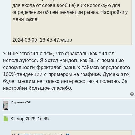
ч
для входа от слова вообще) я их использую для
и
т
определения общей тенденции рынка. Настройки у
а
меня такие:
н
н
ы
й
2024-06-09_16-45-47.webp
п
о
Я и не говорил о том, что фракталы как сигнал
с
используются. Я хотел увидеть как Вы с помощью
т
совокупности фракталов разных таймов определяете
100% тенденции с примером на графике. Думаю это
будет многим не только интересно, но и полезно. За
настройки большое спасибо.
Биржевич'ОК
Н
31 мар 2026, 16:45
е
п
р