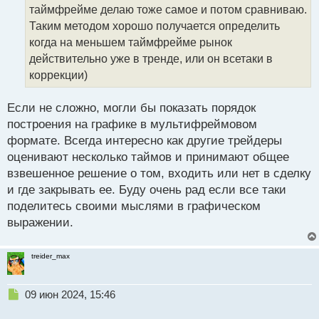
т
таймфрейме делаю тоже самое и потом сравниваю.
а
Таким методом хорошо получается определить
н
когда на меньшем таймфрейме рынок
н
действительно уже в тренде, или он всетаки в
ы
й
коррекции)
п
о
Если не сложно, могли бы показать порядок
с
построения на графике в мультифреймовом
т
формате. Всегда интересно как другие трейдеры
оценивают несколько таймов и принимают общее
взвешенное решение о том, входить или нет в сделку
и где закрывать ее. Буду очень рад если все таки
поделитесь своими мыслями в графическом
выражении.
treider_max
Н
09 июн 2024, 15:46
е