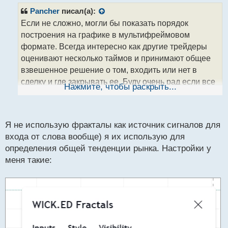
п
р
Pancher
писал(а):
о
Если не сложно, могли бы показать порядок
ч
построения на графике в мультифреймовом
и
т
формате. Всегда интересно как другие трейдеры
а
оценивают несколько таймов и принимают общее
н
взвешенное решение о том, входить или нет в
н
сделку и где закрывать ее. Буду очень рад если все
ы
Нажмите, чтобы раскрыть...
й
таки поделитесь своими мыслями в графическом
п
выражении.
о
с
Я не использую фракталы как источник сигналов для
т
входа от слова вообще) я их использую для
определения общей тенденции рынка. Настройки у
меня такие: