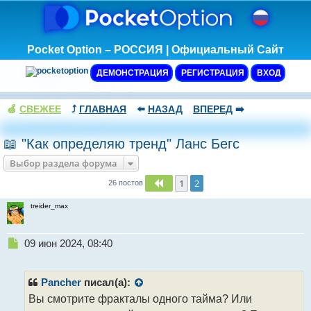
Pocket Option – РОССИЯ | Официальный Сайт
ДЕМОНСТРАЦИЯ
РЕГИСТРАЦИЯ
ВХОД
🍏
СВЕЖЕЕ
⤴️
ГЛАВНАЯ
⬅️
НАЗАД
ВПЕРЕД
➡️
📖 "Как определяю тренд" Ланс Бегс
Выбор раздела форума
1
2
Пред.
26 постов
treider_max
Н
09 июн 2024, 08:40
е
п
р
Pancher
писал(а):
о
Вы смотрите фракталы одного тайма? Или
ч