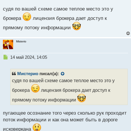
о
будет молниеносное, и спред маленький. Но есть
с
судя по вашей схеме самое теплое место это у
конторы, которые сделки не выводят, но при этом
т
ставят палки в колеса на воле, оперируя это
брокера
лицензия брокера дает доступ к
биржевыми моментами.
прямому потоку информации
Misterio
Н
14 май 2024, 14:05
е
п
р
Мистерио
писал(а):
о
судя по вашей схеме самое теплое место это у
ч
и
брокера
лицензия брокера дает доступ к
т
а
прямому потоку информации
н
н
пугающее осознание того через сколько рук проходит
ы
поток информации и как она может быть в дороге
й
п
исковеркана
о