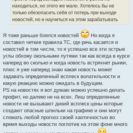
а
находиться, но этого же мало. Хотелось бы не
н
только обезопасить себя от потерь при выходе
н
новостей, но и научиться на этом зарабатывать
ы
й
п
Я тоже раньше боялся новостей
Но когда я
о
с
составил четкие правила ТС, где речь касается и
т
новостей в том числе, то я успешно все эти острые
углы обхожу окольными путями так как всегда в курсе
наперед во сколько и когда новость встряхнет рынки,
плюс я уже наперед знаю какая новость может
задавать определенный всплеск волатильности и
какую реакцию можно ожидать в будущем.
PS на новостях я вот думаю можно успешно делать
профит, но далеко не на всех. Лиш определенные
новости не вызывают дикий всплеск цены которые
создают опасные шпильки на графике и они могут
сломать любой прогноз своей хаотичностью во
время выходы новости поглотив на этом фоне много