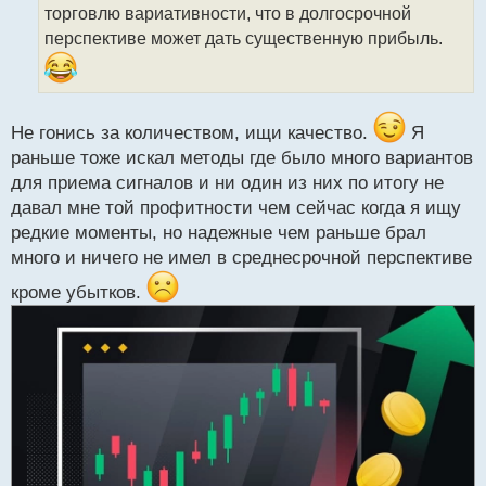
т
торговлю вариативности, что в долгосрочной
а
перспективе может дать существенную прибыль.
н
н
ы
й
п
Не гонись за количеством, ищи качество.
Я
о
раньше тоже искал методы где было много вариантов
с
для приема сигналов и ни один из них по итогу не
т
давал мне той профитности чем сейчас когда я ищу
редкие моменты, но надежные чем раньше брал
много и ничего не имел в среднесрочной перспективе
кроме убытков.