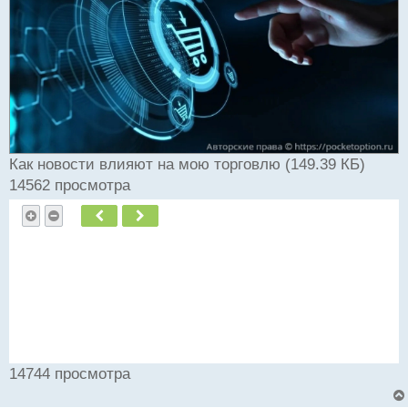
и
т
а
н
н
ы
й
п
о
с
Как новости влияют на мою торговлю (149.39 КБ)
т
14562 просмотра
Пред.
След.
14744 просмотра