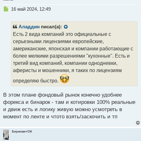
Н
16 май 2024, 12:49
е
п
р
Аладдин
писал(а):
о
Есть 2 вида компаний это официальные с
ч
серьезными лицензиями европейские,
и
т
американские, японская и компании работающие с
а
более мелкими разрешениями "кухонные". Есть и
н
третий вид компаний, компании однодневки,
н
аферисты и мошенники, я таких по лицензиям
ы
й
определяю быстро.
п
о
с
В этом плане фондовый рынок конечно удобнее
т
форекса и бинарок - там и котировки 100% реальные
и движ есть и логику живую можно усмотреть в
момент по ленте и чтото взять/заскочить и тп
Биржевич'ОК