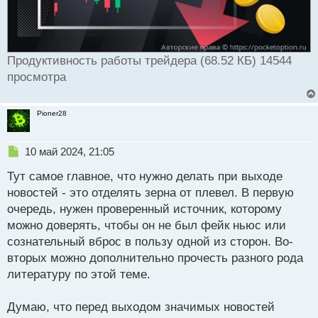
Продуктивность работы трейдера (68.52 КБ) 14544
просмотра
Pioner28
Н
10 май 2024, 21:05
е
Тут самое главное, что нужно делать при выходе
п
р
новостей - это отделять зерна от плевел. В первую
о
очередь, нужен проверенный источник, которому
ч
можно доверять, чтобы он не был фейк ньюс или
и
т
сознательный вброс в пользу одной из сторон. Во-
а
вторых можно дополнительно прочесть разного рода
н
литературу по этой теме.
н
ы
й
Думаю, что перед выходом значимых новостей
п