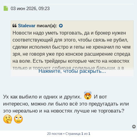
Н
03 июн 2026, 09:23
е
п
р
Stalevar
писал(а):
о
Новости надо уметь торговать, да и брокер нужен
ч
соответствующий для этого, чтобы связь не рубил,
и
т
сделки исполнял быстро и гепы не хреначил по чем
а
зря, не говоря уже про конское расширение спреда
н
на воле. Есть трейдеры которые чисто на новостях
н
только и торгуют, собирая солидные барыши, а в
ы
Нажмите, чтобы раскрыть...
й
другое время сидят на заборе. Лично сам
п
воспринимаю новости просто как временной
о
момент в который может увеличиться
с
волатильность.
т
Ух как выбило и одних и других.
И вот
интересно, можно ли было всё это предугадать или
это нереально и на новостях лучше не торговать?
20 постов • Страница
1
из
1