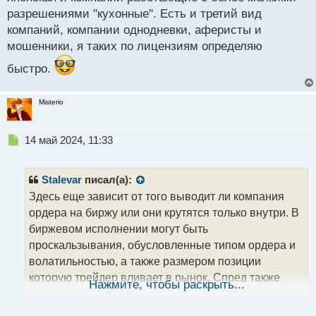
биржевыми моментами.
разрешениями "кухонные". Есть и третий вид
компаний, компании однодневки, аферисты и
мошенники, я таких по лицензиям определяю
быстро.
Misterio
Н
14 май 2024, 11:33
е
п
р
Stalevar
писал(а):
о
Здесь еще зависит от того выводит ли компания
ч
ордера на биржу или они крутятся только внутри. В
и
т
биржевом исполнении могут быть
а
проскальзывания, обусловленные типом ордера и
н
волатильностью, а также размером позиции
н
которую трейдер вливает в рынок. Спред также
ы
Нажмите, чтобы раскрыть...
й
может колебаться в зависимости от перекосов. Но
п
на хорошем ликвидном инструменте и исполнение