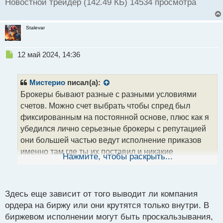
Новостной трейдер (142.49 КБ) 14534 просмотра
Stalevar
Н
12 май 2024, 14:36
е
п
р
Мистерио
писал(а):
о
Брокеры бывают разные с разными условиями
ч
счетов. Можно счет выбрать чтобы спред был
и
т
фиксированным на постоянной основе, плюс как я
а
убедился лично серьезные брокеры с репутацией
н
они большей частью ведут исполнение приказов
н
именно там где ты их поставил и никакие
ы
Нажмите, чтобы раскрыть...
й
внезапные гэпы тебе будут не страшны когда
п
сделка закроется там где ты ставил стоп или
о
профит и цифры не будут находиться в
с
Здесь еще зависит от того выводит ли компания
подвешенном состоянии когда не знаешь мало ли
т
ордера на биржу или они крутятся только внутри. В
шпилькой захватит стопы раза в два больше чем ты
биржевом исполнении могут быть проскальзывания,