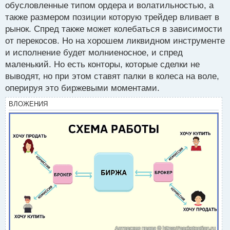
себе можешь позволить на сделку
обусловленные типом ордера и волатильностью, а
PS на счет торговли на новостях меня эта мысль не
также размером позиции которую трейдер вливает в
покидает что я хочу активно использовать этот
рынок. Спред также может колебаться в зависимости
метод в будущем когда одна сделка будет чаще
от перекосов. Но на хорошем ликвидном инструменте
иметь шансы отрабатывать с соотношением 1:20 к
и исполнение будет молниеносное, и спред
примеру если угадал направление, для этого стоит
маленький. Но есть конторы, которые сделки не
как я делаю изучить поведенческие факторы на
выводят, но при этом ставят палки в колеса на воле,
каждую новость и под это дело соответственно
оперируя это биржевыми моментами.
подобрать правильные пары где рынок спокойно
ВЛОЖЕНИЯ
отзывается на новость, а не выкидывает
периодически огромные шпильки перед отработкой
сигнала которые поглощают огромное количество
стопов неудачливого планктона.
Новостной трейдер.webp