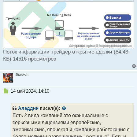
с
т
Поток информации трейдер открытие сделки (84.43
КБ) 14516 просмотров
Stalevar
Н
14 май 2024, 14:10
е
п
р
Аладдин
писал(а):
о
Есть 2 вида компаний это официальные с
ч
серьезными лицензиями европейские,
и
т
американские, японская и компании работающие с
а
более мелкими разрешениями "кухонные". Есть и