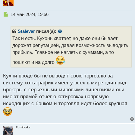
Н
14 май 2024, 19:56
е
п
р
Stalevar
писал(а):
о
Так и есть. Кухонь хватает, но даже они бывает
ч
дорожат репутацией, давая возможность выводить
и
т
прибыль. Главное не наглеть с суммами, а то
а
пошлют и на долго
н
н
ы
Кухни вроде бы не выводят свою торговлю за
й
систему хоть график имеет у всех в мире один вид,
п
брокеры с серьезными мировыми лицензиями они
о
с
имеют прямой отчет о котировках напрямую
т
исходящих с банком и торговля идет более крупная
Pomidorka