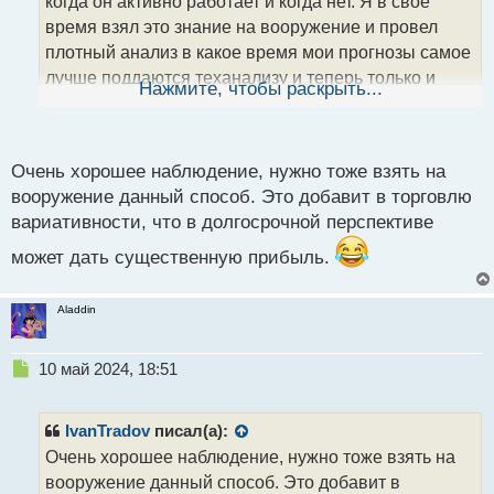
когда он активно работает и когда нет. Я в свое
а
время взял это знание на вооружение и провел
н
плотный анализ в какое время мои прогнозы самое
н
лучше поддаются теханализу и теперь только и
ы
Нажмите, чтобы раскрыть...
й
работаю в этих рамках за которые могу отступить
п
разве что в плане эксперимента.
о
Временные рамки активной торговли.webp
с
Очень хорошее наблюдение, нужно тоже взять на
т
вооружение данный способ. Это добавит в торговлю
вариативности, что в долгосрочной перспективе
может дать существенную прибыль.
Aladdin
Н
10 май 2024, 18:51
е
п
р
IvanTradov
писал(а):
о
Очень хорошее наблюдение, нужно тоже взять на
ч
вооружение данный способ. Это добавит в
и