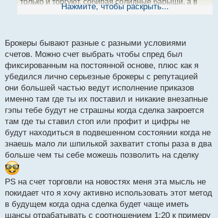
только и торгуют, собирая солидные барыши, а в
ы
Нажмите, чтобы раскрыть...
й
другое время сидят на заборе. Лично сам
п
воспринимаю новости просто как временной
о
момент в который может увеличиться
с
Брокеры бывают разные с разными условиями
волатильность.
т
счетов. Можно счет выбрать чтобы спред был
фиксированным на постоянной основе, плюс как я
убедился лично серьезные брокеры с репутацией
они большей частью ведут исполнение приказов
именно там где ты их поставил и никакие внезапные
гэпы тебе будут не страшны когда сделка закроется
там где ты ставил стоп или профит и цифры не
будут находиться в подвешенном состоянии когда не
знаешь мало ли шпилькой захватит стопы раза в два
больше чем ты себе можешь позволить на сделку
PS на счет торговли на новостях меня эта мысль не
покидает что я хочу активно использовать этот метод
в будущем когда одна сделка будет чаще иметь
шансы отрабатывать с соотношением 1:20 к примеру