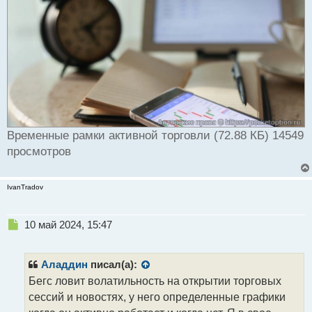
Временные рамки активной торговли (72.88 КБ) 14549
просмотров
IvanTradov
Н
10 май 2024, 15:47
е
п
р
Аладдин
писал(а):
о
Бегс ловит волатильность на открытии торговых
ч
сессий и новостях, у него определенные графики
и
т