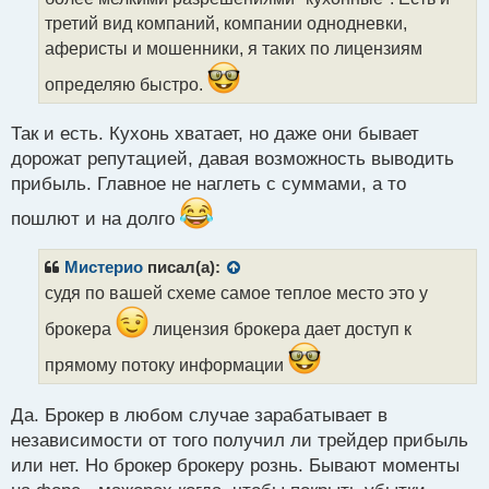
н
третий вид компаний, компании однодневки,
н
аферисты и мошенники, я таких по лицензиям
ы
й
определяю быстро.
п
о
с
Так и есть. Кухонь хватает, но даже они бывает
т
дорожат репутацией, давая возможность выводить
прибыль. Главное не наглеть с суммами, а то
пошлют и на долго
Мистерио
писал(а):
судя по вашей схеме самое теплое место это у
брокера
лицензия брокера дает доступ к
прямому потоку информации
Да. Брокер в любом случае зарабатывает в
независимости от того получил ли трейдер прибыль
или нет. Но брокер брокеру рознь. Бывают моменты