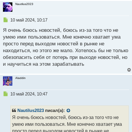
Nautilus2023
Н
10 май 2024, 10:17
е
Я очень боюсь новостей, боюсь из-за того что не
п
р
умею ими пользоваться. Мне конечно хватает ума
о
просто перед выходом новостей в рынке не
ч
находиться, но этого же мало. Хотелось бы не только
и
т
обезопасить себя от потерь при выходе новостей, но
а
и научиться на этом зарабатывать
н
н
ы
Aladdin
й
п
Н
о
10 май 2024, 10:47
е
с
п
т
р
Nautilus2023
писал(а):
о
Я очень боюсь новостей, боюсь из-за того что не
ч
умею ими пользоваться. Мне конечно хватает ума
и
т
просто перед выходом новостей в рынке не