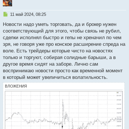
Н
11 май 2024, 08:25
е
Новости надо уметь торговать, да и брокер нужен
п
р
соответствующий для этого, чтобы связь не рубил,
о
сделки исполнял быстро и гепы не хреначил по чем
ч
зря, не говоря уже про конское расширение спреда на
и
т
воле. Есть трейдеры которые чисто на новостях
а
только и торгуют, собирая солидные барыши, а в
н
другое время сидят на заборе. Лично сам
н
воспринимаю новости просто как временной момент
ы
й
в который может увеличиться волатильность.
п
ВЛОЖЕНИЯ
о
с
т