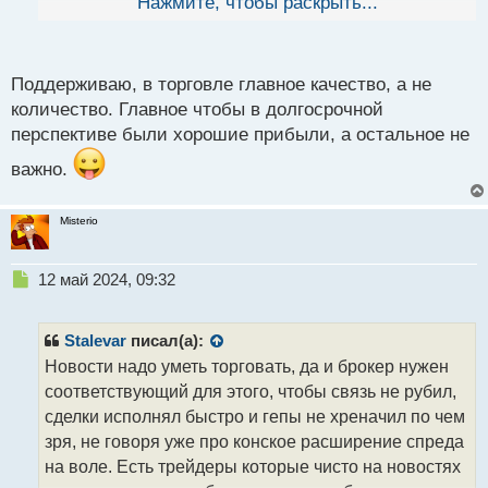
раньше брал много и ничего не имел в
Нажмите, чтобы раскрыть...
й
п
среднесрочной перспективе кроме убытков.
о
Продуктивность работы трейдера.webp
с
Поддерживаю, в торговле главное качество, а не
т
количество. Главное чтобы в долгосрочной
перспективе были хорошие прибыли, а остальное не
важно.
Misterio
Н
12 май 2024, 09:32
е
п
р
Stalevar
писал(а):
о
Новости надо уметь торговать, да и брокер нужен
ч
соответствующий для этого, чтобы связь не рубил,
и
т
сделки исполнял быстро и гепы не хреначил по чем
а
зря, не говоря уже про конское расширение спреда
н
на воле. Есть трейдеры которые чисто на новостях
н