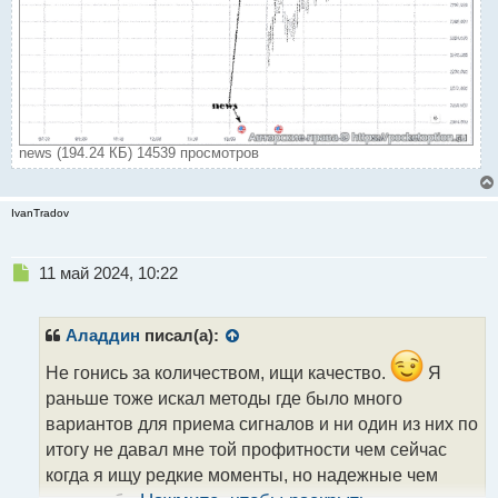
news (194.24 КБ) 14539 просмотров
IvanTradov
Н
11 май 2024, 10:22
е
п
р
Аладдин
писал(а):
о
ч
Не гонись за количеством, ищи качество.
Я
и
раньше тоже искал методы где было много
т
вариантов для приема сигналов и ни один из них по
а
итогу не давал мне той профитности чем сейчас
н
н
когда я ищу редкие моменты, но надежные чем
ы