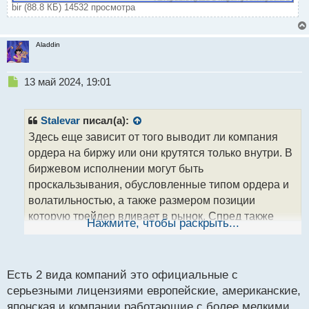
bir (88.8 КБ) 14532 просмотра
Aladdin
Н
13 май 2024, 19:01
е
п
р
Stalevar
писал(а):
о
Здесь еще зависит от того выводит ли компания
ч
ордера на биржу или они крутятся только внутри. В
и
т
биржевом исполнении могут быть
а
проскальзывания, обусловленные типом ордера и
н
волатильностью, а также размером позиции
н
которую трейдер вливает в рынок. Спред также
ы
Нажмите, чтобы раскрыть...
й
может колебаться в зависимости от перекосов. Но
п
на хорошем ликвидном инструменте и исполнение
о
будет молниеносное, и спред маленький. Но есть
с
Есть 2 вида компаний это официальные с
конторы, которые сделки не выводят, но при этом
т
серьезными лицензиями европейские, американские,
ставят палки в колеса на воле, оперируя это
японская и компании работающие с более мелкими