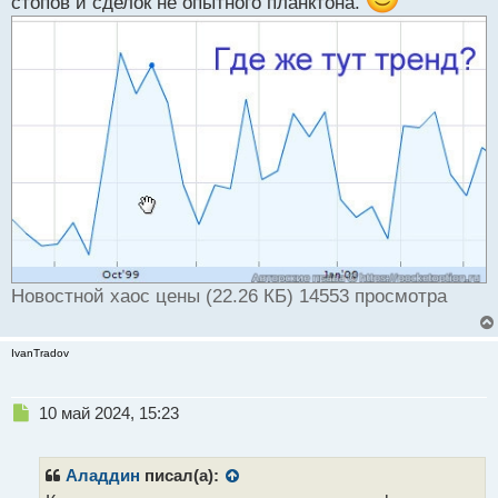
стопов и сделок не опытного планктона.
Новостной хаос цены (22.26 КБ) 14553 просмотра
IvanTradov
Н
10 май 2024, 15:23
е
п
р
Аладдин
писал(а):
о