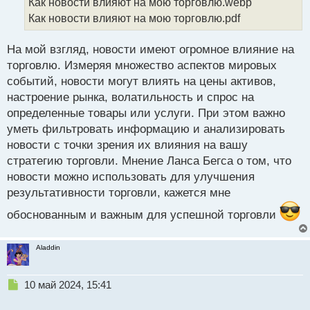
Как новости влияют на мою торговлю.webp
ч
Как новости влияют на мою торговлю.pdf
и
т
а
На мой взгляд, новости имеют огромное влияние на
н
торговлю. Измеряя множество аспектов мировых
н
событий, новости могут влиять на цены активов,
ы
й
настроение рынка, волатильность и спрос на
п
определенные товары или услуги. При этом важно
о
уметь фильтровать информацию и анализировать
с
новости с точки зрения их влияния на вашу
т
стратегию торговли. Мнение Ланса Бегса о том, что
новости можно использовать для улучшения
результативности торговли, кажется мне
обоснованным и важным для успешной торговли
Aladdin
Н
10 май 2024, 15:41
е
п