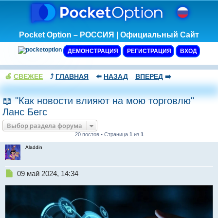
Pocket Option – РОССИЯ | Официальный Сайт
ДЕМОНСТРАЦИЯ
РЕГИСТРАЦИЯ
ВХОД
🍏
СВЕЖЕЕ
⤴️
ГЛАВНАЯ
⬅️
НАЗАД
ВПЕРЕД
➡️
📖 "Как новости влияют на мою торговлю"
Ланс Бегс
Выбор раздела форума
20 постов • Страница
1
из
1
Aladdin
Н
09 май 2024, 14:34
е
п
р
о
ч