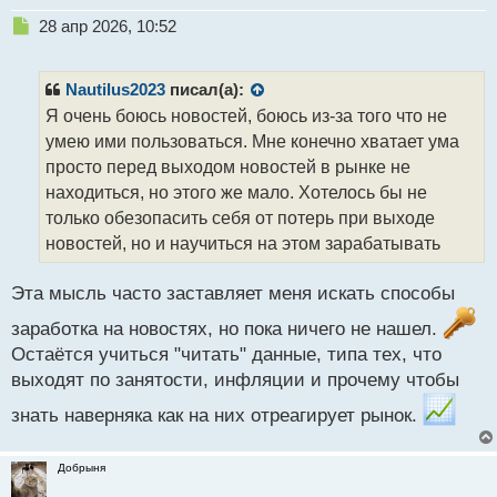
Н
28 апр 2026, 10:52
е
п
р
Nautilus2023
писал(а):
о
Я очень боюсь новостей, боюсь из-за того что не
ч
умею ими пользоваться. Мне конечно хватает ума
и
т
просто перед выходом новостей в рынке не
а
находиться, но этого же мало. Хотелось бы не
н
только обезопасить себя от потерь при выходе
н
новостей, но и научиться на этом зарабатывать
ы
й
п
Эта мысль часто заставляет меня искать способы
о
с
заработка на новостях, но пока ничего не нашел.
т
Остаётся учиться "читать" данные, типа тех, что
выходят по занятости, инфляции и прочему чтобы
знать наверняка как на них отреагирует рынок.
Добрыня