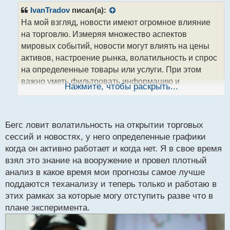
р
IvanTradov
писал(а):
о
На мой взгляд, новости имеют огромное влияние
ч
на торговлю. Измеряя множество аспектов
и
т
мировых событий, новости могут влиять на цены
а
активов, настроение рынка, волатильность и спрос
н
на определенные товары или услуги. При этом
н
важно уметь фильтровать информацию и
ы
Нажмите, чтобы раскрыть...
й
анализировать новости с точки зрения их влияния
п
на вашу стратегию торговли. Мнение Ланса Бегса о
о
том, что новости можно использовать для
с
Бегс ловит волатильность на открытии торговых
улучшения результативности торговли, кажется мне
т
сессий и новостях, у него определенные графики
обоснованным и важным для успешной торговли
когда он активно работает и когда нет. Я в свое время
взял это знание на вооружение и провел плотный
анализ в какое время мои прогнозы самое лучше
поддаются теханализу и теперь только и работаю в
этих рамках за которые могу отступить разве что в
плане эксперимента.