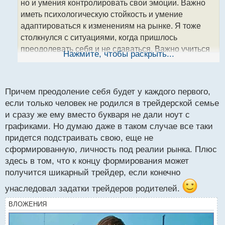
но и умения контролировать свои эмоции. Важно
и
т
иметь психологическую стойкость и умение
а
адаптироваться к изменениям на рынке. Я тоже
н
столкнулся с ситуациями, когда пришлось
н
преодолевать себя и не сдаваться. Важно учиться
ы
Нажмите, чтобы раскрыть...
й
на ошибках и не терять веру в свои способности. С
п
улыбкой на лице и оптимизмом в сердце, даже
о
с
неудачи будут лишь шагом к успеху
Причем преодоление себя будет у каждого первого,
т
если только человек не родился в трейдерской семье
и сразу же ему вместо букваря не дали ноут с
графиками. Но думаю даже в таком случае все таки
придется подстраивать свою, еще не
сформированную, личность под реалии рынка. Плюс
здесь в том, что к концу формирования может
получится шикарный трейдер, если конечно
унаследовал задатки трейдеров родителей.
ВЛОЖЕНИЯ