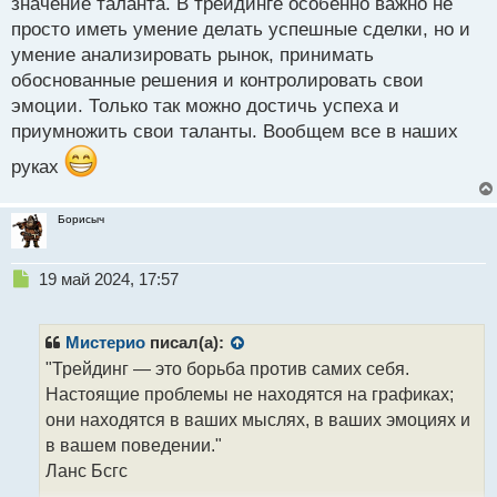
значение таланта. В трейдинге особенно важно не
просто иметь умение делать успешные сделки, но и
умение анализировать рынок, принимать
обоснованные решения и контролировать свои
эмоции. Только так можно достичь успеха и
приумножить свои таланты. Вообщем все в наших
руках
Борисыч
Н
19 май 2024, 17:57
е
п
р
Мистерио
писал(а):
о
"Трейдинг — это борьба против самих себя.
ч
Настоящие проблемы не находятся на графиках;
и
т
они находятся в ваших мыслях, в ваших эмоциях и
а
в вашем поведении."
н
Ланс Бсгс
н