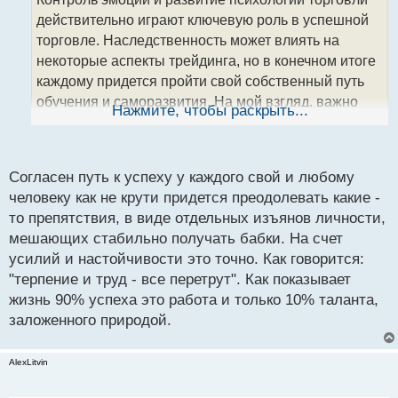
ч
действительно играют ключевую роль в успешной
и
т
торговле. Наследственность может влиять на
а
некоторые аспекты трейдинга, но в конечном итоге
н
каждому придется пройти свой собственный путь
н
обучения и саморазвития. На мой взгляд, важно
ы
Нажмите, чтобы раскрыть...
й
научиться адаптировать свою личность под
п
требования рынка и постоянно совершенствовать
о
свои навыки. И по итогу в результате, усилия и
с
Согласен путь к успеху у каждого свой и любому
настойчивость могут привести к успеху даже тем,
т
человеку как не крути придется преодолевать какие -
кто не имеет "трейдерских генов".
Я думаю так,
то препятствия, в виде отдельных изъянов личности,
мешающих стабильно получать бабки. На счет
а там кто его знает.
усилий и настойчивости это точно. Как говорится:
"терпение и труд - все перетрут". Как показывает
жизнь 90% успеха это работа и только 10% таланта,
заложенного природой.
AlexLitvin