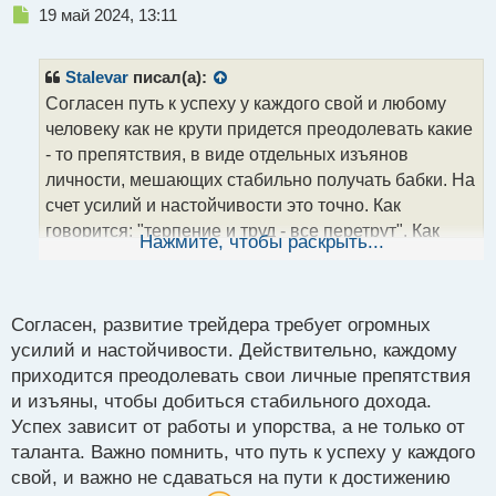
Н
19 май 2024, 13:11
е
п
р
Stalevar
писал(а):
о
Согласен путь к успеху у каждого свой и любому
ч
человеку как не крути придется преодолевать какие
и
т
- то препятствия, в виде отдельных изъянов
а
личности, мешающих стабильно получать бабки. На
н
счет усилий и настойчивости это точно. Как
н
говорится: "терпение и труд - все перетрут". Как
ы
Нажмите, чтобы раскрыть...
й
показывает жизнь 90% успеха это работа и только
п
10% таланта, заложенного природой.
о
с
Согласен, развитие трейдера требует огромных
т
усилий и настойчивости. Действительно, каждому
приходится преодолевать свои личные препятствия
и изъяны, чтобы добиться стабильного дохода.
Успех зависит от работы и упорства, а не только от
таланта. Важно помнить, что путь к успеху у каждого
свой, и важно не сдаваться на пути к достижению