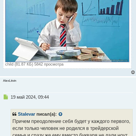
child (81.87 КБ) 5842 просмотра
AlexLitvin
Н
19 май 2024, 09:44
е
п
р
Stalevar
писал(а):
о
Причем преодоление себя будет у каждого первого,
ч
если только человек не родился в трейдерской
и
т
семье и сразу же ему вместо букваря не дали ноут