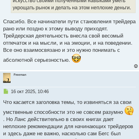
искусство своими полученными навыками уметь
н
укрощать рынок и делать на этом неплохие деньги.
н
ы
й
Спасибо. Все начинатели пути становления трейдера
п
рано или поздно к этому выводу приходят.
о
Трейдерская деятельность внесла свой весомый
с
отпечаток и на мысли, и на эмоции, и на поведении.
т
Все оно взаимосвязано и это нужно понимать с
абсолютной серьезностью.
Freeman
Н
16 окт 2025, 10:46
е
Что касается заголовка темы, то извиняться за свои
п
р
умственные способности это не совсем разумно
о
. Но Ланс действительно в своих книгах дает
ч
и
неплохие рекомендации для начинающих трейдеров
т
и здесь даже не важно, насколько сам Бегс был
а