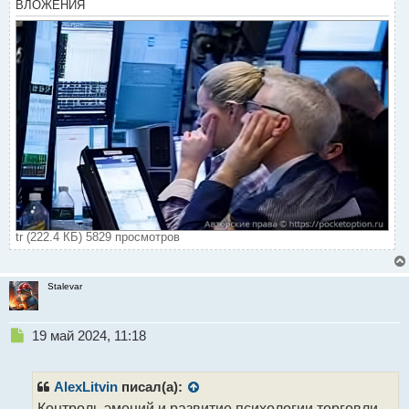
ВЛОЖЕНИЯ
tr (222.4 КБ) 5829 просмотров
Stalevar
Н
19 май 2024, 11:18
е
п
р
AlexLitvin
писал(а):
о
Контроль эмоций и развитие психологии торговли