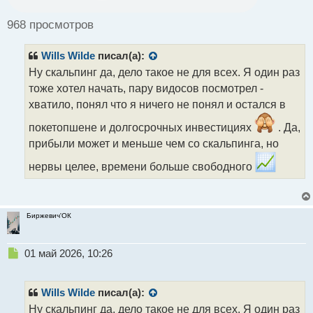
о
ч
968 просмотров
и
т
Wills Wilde
писал(а):
а
н
Ну скальпинг да, дело такое не для всех. Я один раз
н
тоже хотел начать, пару видосов посмотрел -
ы
хватило, понял что я ничего не понял и остался в
й
п
покетопшене и долгосрочных инвестициях
. Да,
о
прибыли может и меньше чем со скальпинга, но
с
т
нервы целее, времени больше свободного
Биржевич'ОК
Н
01 май 2026, 10:26
е
п
р
Wills Wilde
писал(а):
о
Ну скальпинг да, дело такое не для всех. Я один раз