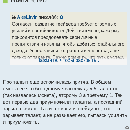
Н
19 май 2024, 14:12
е
п
р
AlexLitvin
писал(а):
о
Согласен, развитие трейдера требует огромных
ч
усилий и настойчивости. Действительно, каждому
и
т
приходится преодолевать свои личные
а
препятствия и изъяны, чтобы добиться стабильного
н
дохода. Успех зависит от работы и упорства, а не
н
только от таланта. Важно помнить, что путь к успеху
ы
Нажмите, чтобы раскрыть...
й
у каждого свой, и важно не сдаваться на пути к
п
достижению поставленных целей.
о
с
Про талант еще вспомнилась притча. В общем
т
смысл ее что бог одному человеку дал 5 талантов
(так назвалась монета), второму 3 а третьему 1. Так
вот первые два приумножили таланты, а последний
зарыл в землю. Так и в жизни и трейдинге, кто - то
зарывает талант, а не развивает его, пытаясь усилить
и приумножить.