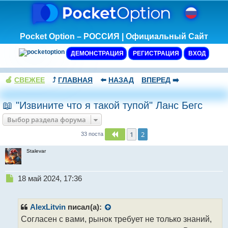
Pocket Option – РОССИЯ | Официальный Сайт
ДЕМОНСТРАЦИЯ
РЕГИСТРАЦИЯ
ВХОД
🍏
СВЕЖЕЕ
⤴️
ГЛАВНАЯ
⬅️
НАЗАД
ВПЕРЕД
➡️
📖 "Извините что я такой тупой" Ланс Бегс
Выбор раздела форума
1
2
Пред.
33 поста
Stalevar
Н
18 май 2024, 17:36
е
п
р
AlexLitvin
писал(а):
о
Согласен с вами, рынок требует не только знаний,
ч