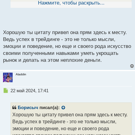
ы
Нажмите, чтобы раскрыть...
й
п
Важные вещи.webp
о
с
т
Хорошую ты цитату привел она прям здесь к месту.
Ведь успех в трейдинге - это не только мысли,
эмоции и поведение, но еще и своего рода искусство
своими полученными навыками уметь укрощать
рынок и делать на этом неплохие деньги.
Aladdin
Н
22 май 2024, 17:41
е
п
р
Борисыч
писал(а):
о
Хорошую ты цитату привел она прям здесь к месту.
ч
Ведь успех в трейдинге - это не только мысли,
и
т
эмоции и поведение, но еще и своего рода
а