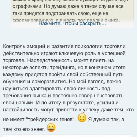
а
с графиками. Но думаю даже в таком случае все
н
таки придется подстраивать свою, еще не
н
сформированную, личность под реалии рынка.
ы
Нажмите, чтобы раскрыть...
й
Плюс здесь в том, что к концу формирования может
п
получится шикарный трейдер, если конечно
о
с
унаследовал задатки трейдеров родителей.
Контроль эмоций и развитие психологии торговли
т
действительно играют ключевую роль в успешной
торговле. Наследственность может влиять на
некоторые аспекты трейдинга, но в конечном итоге
каждому придется пройти свой собственный путь
обучения и саморазвития. На мой взгляд, важно
научиться адаптировать свою личность под
требования рынка и постоянно совершенствовать
свои навыки. И по итогу в результате, усилия и
настойчивость могут привести к успеху даже тем, кто
не имеет "трейдерских генов".
Я думаю так, а
там кто его знает.