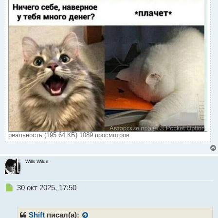
реальность (195.64 КБ) 1089 просмотров
Wills Wilde
Н
30 окт 2025, 17:50
е
п
р
Shift
писал(а):