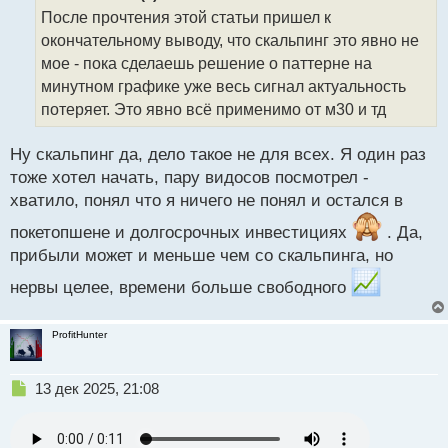
о
После прочтения этой статьи пришел к
ч
окончательному выводу, что скальпинг это явно не
и
т
мое - пока сделаешь решение о паттерне на
а
минутном графике уже весь сигнал актуальность
н
потеряет. Это явно всё применимо от м30 и тд
н
ы
й
Ну скальпинг да, дело такое не для всех. Я один раз
п
тоже хотел начать, пару видосов посмотрел -
о
хватило, понял что я ничего не понял и остался в
с
т
покетопшене и долгосрочных инвестициях
. Да,
прибыли может и меньше чем со скальпинга, но
нервы целее, времени больше свободного
ProfitHunter
Н
13 дек 2025, 21:08
е
п
р