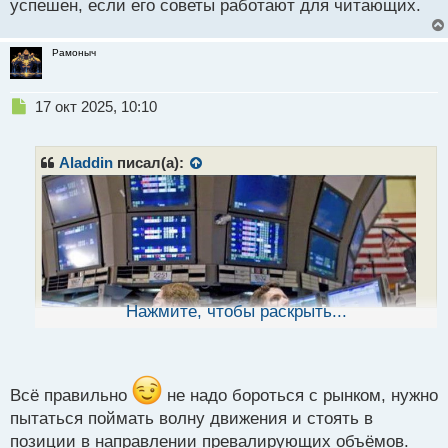
успешен, если его советы работают для читающих.
н
н
ы
Рамоныч
й
п
о
Н
17 окт 2025, 10:10
с
е
т
п
р
Aladdin
писал(а):
о
ч
и
т
а
н
н
ы
Нажмите, чтобы раскрыть...
й
п
о
с
т
Всё правильно
не надо бороться с рынком, нужно
пытаться поймать волну движения и стоять в
Извините что я такой тупой.pdf
позиции в направлении превалирующих объёмов.