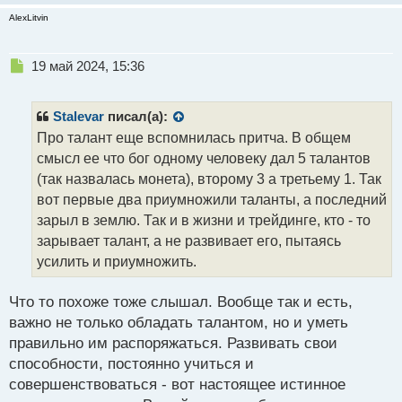
AlexLitvin
Н
19 май 2024, 15:36
е
п
р
Stalevar
писал(а):
о
Про талант еще вспомнилась притча. В общем
ч
смысл ее что бог одному человеку дал 5 талантов
и
т
(так назвалась монета), второму 3 а третьему 1. Так
а
вот первые два приумножили таланты, а последний
н
зарыл в землю. Так и в жизни и трейдинге, кто - то
н
зарывает талант, а не развивает его, пытаясь
ы
й
усилить и приумножить.
п
о
Что то похоже тоже слышал. Вообще так и есть,
с
важно не только обладать талантом, но и уметь
т
правильно им распоряжаться. Развивать свои
способности, постоянно учиться и
совершенствоваться - вот настоящее истинное