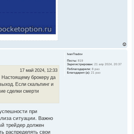
В
е
р
IvanTradov
н
у
Посты:
819
Зарегистрирован:
21 апр 2024, 20:37
т
ь
Поблагодарили:
8 раз
17 май 2024, 12:33
Благодарил (а):
21 раз
с
и. Настоящему брокеру да
я
к
выход. Если скальпинг и
н
а
ние сделки смерти
ч
а
л
у
 успешности при
ализа ситуации. Важно
ый трейдер должен
ть распределять свои