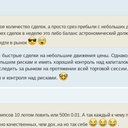
ое количество сделок, а просто срез прибыли с небольших 
рех сделок в неделю это либо баланс астрономический долж
 идти в рынок
 и быстрые сделки на небольшие движения цены. Однако
льшим рискам и иметь хороший контроль над капиталом
следить за рынком на протяжении всей торговой сессии.
 и контроля над рисками.
ипсов 10 лотом ловить или 500п 0.01. А так каждый к чему 
о качественных, чем дох..на но так себе
.