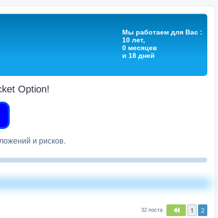
Мы работаем для Вас :
10 лет,
0 месяцев
и 18 дней
et Option!
вложений и рисков.
1
2
Пред.
32 поста