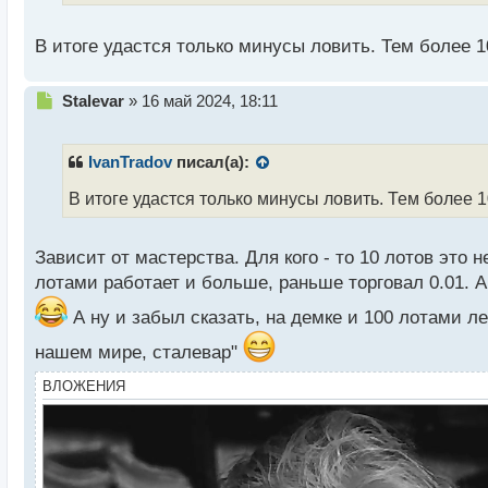
а
н
В итоге удастся только минусы ловить. Тем более
н
ы
й
Н
Stalevar
»
16 май 2024, 18:11
п
е
о
п
с
р
IvanTradov
писал(а):
т
о
ч
В итоге удастся только минусы ловить. Тем более
и
т
а
Зависит от мастерства. Для кого - то 10 лотов это н
н
лотами работает и больше, раньше торговал 0.01. А
н
ы
А ну и забыл сказать, на демке и 100 лотами л
й
нашем мире, сталевар"
п
о
ВЛОЖЕНИЯ
с
т