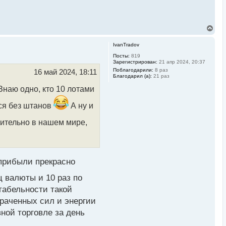
В
е
р
IvanTradov
н
у
Посты:
819
Зарегистрирован:
21 апр 2024, 20:37
т
ь
Поблагодарили:
8 раз
16 май 2024, 18:11
Благодарил (а):
21 раз
с
я
Знаю одно, кто 10 лотами
к
н
ься без штанов
А ну и
а
ч
а
сительно в нашем мире,
л
у
 прибыли прекрасно
ц валюты и 10 раз по
табельности такой
траченных сил и энергии
вной торговле за день