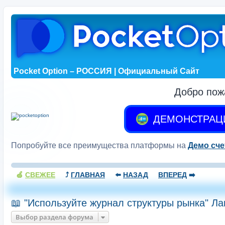
Pocket Option – РОССИЯ | Официальный Сайт
Добро пож
ДЕМОНСТРАЦ
Попробуйте все преимущества платформы на
Демо сче
🍏
СВЕЖЕЕ
⤴️
ГЛАВНАЯ
⬅️
НАЗАД
ВПЕРЕД
➡️
📖 "Используйте журнал структуры рынка" Ла
Выбор раздела форума