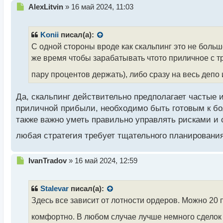
Н
AlexLitvin
»
16 май 2024, 11:03
е
п
р
Konii
писал(а):
о
С одной стороны вроде как скальпинг это не больш
ч
же время чтобы зарабатывать чтото приличное с т
и
т
пару процентов держать), либо сразу на весь депо
а
н
н
Да, скальпинг действительно предполагает частые
ы
приличной прибыли, необходимо быть готовым к бо
й
также важно уметь правильно управлять рисками и 
п
о
любая стратегия требует тщательного планирования
с
т
Н
IvanTradov
»
16 май 2024, 12:59
е
п
р
Stalevar
писал(а):
о
Здесь все зависит от лотности ордеров. Можно 20 п
ч
и
комфортно. В любом случае лучше немного сделок н
т