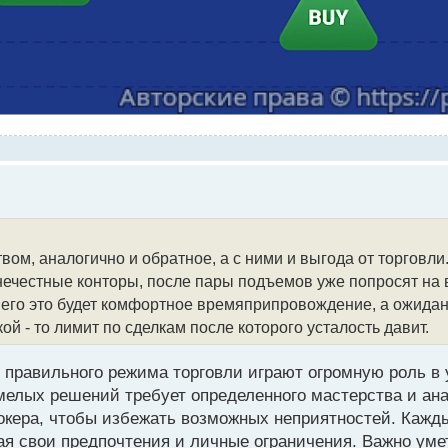
вом, аналогично и обратное, а с ними и выгода от торговл
А нечестные конторы, после пары подъемов уже попросят на 
 него это будет комфортное времяприпровождение, а ожида
ой - то лимит по сделкам после которого усталость давит.
р правильного режима торговли играют огромную роль в
смелых решений требует определенного мастерства и ан
рокера, чтобы избежать возможных неприятностей. Кажд
ая свои предпочтения и личные ограничения. Важно уме