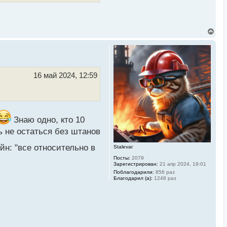
ч
а
л
у
В
е
р
н
у
т
ь
16 май 2024, 12:59
с
я
к
н
а
ч
Знаю одно, кто 10
а
л
ь не остаться без штанов
у
н: "все относительно в
Stalevar
Посты:
2079
Зарегистрирован:
21 апр 2024, 19:01
Поблагодарили:
856 раз
Благодарил (а):
1248 раз