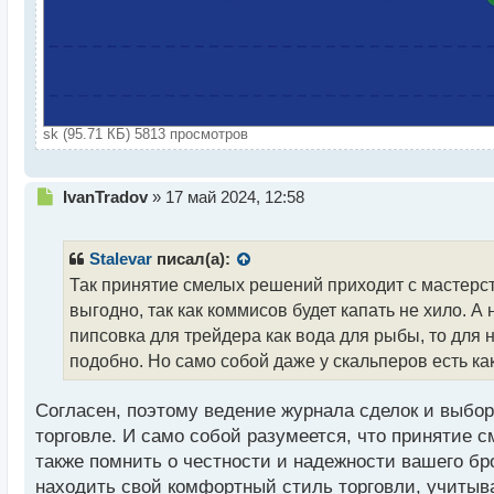
sk (95.71 КБ) 5813 просмотров
Н
IvanTradov
»
17 май 2024, 12:58
е
п
р
Stalevar
писал(а):
о
Так принятие смелых решений приходит с мастерст
ч
выгодно, так как коммисов будет капать не хило. 
и
т
пипсовка для трейдера как вода для рыбы, то для
а
подобно. Но само собой даже у скальперов есть как
н
н
Согласен, поэтому ведение журнала сделок и выбо
ы
й
торговле. И само собой разумеется, что принятие 
п
также помнить о честности и надежности вашего б
о
находить свой комфортный стиль торговли, учитыв
с