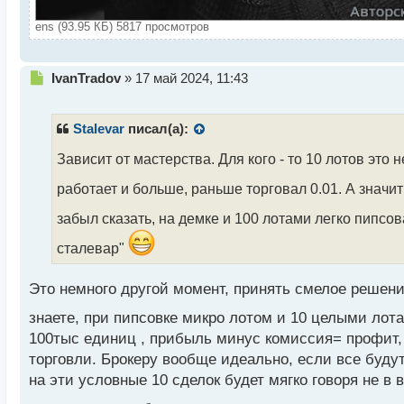
ens (93.95 КБ) 5817 просмотров
Н
IvanTradov
»
17 май 2024, 11:43
е
п
р
Stalevar
писал(а):
о
ч
Зависит от мастерства. Для кого - то 10 лотов это н
и
работает и больше, раньше торговал 0.01. А значи
т
а
забыл сказать, на демке и 100 лотами легко пипсо
н
н
сталевар"
ы
й
п
Это немного другой момент, принять смелое решение
о
знаете, при пипсовке микро лотом и 10 целыми лот
с
т
100тыс единиц , прибыль минус комиссия= профит,
торговли. Брокеру вообще идеально, если все будут
на эти условные 10 сделок будет мягко говоря не в