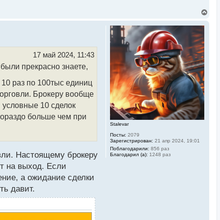
В
е
р
н
у
т
ь
17 май 2024, 11:43
с
ибыли прекрасно знаете,
я
к
н
 10 раз по 100тыс единиц
а
торговли. Брокеру вообще
ч
а
и условные 10 сделок
л
у
 гораздо больше чем при
Stalevar
Посты:
2079
Зарегистрирован:
21 апр 2024, 19:01
Поблагодарили:
856 раз
овли. Настоящему брокеру
Благодарил (а):
1248 раз
ят на выход. Если
ение, а ожидание сделки
ть давит.