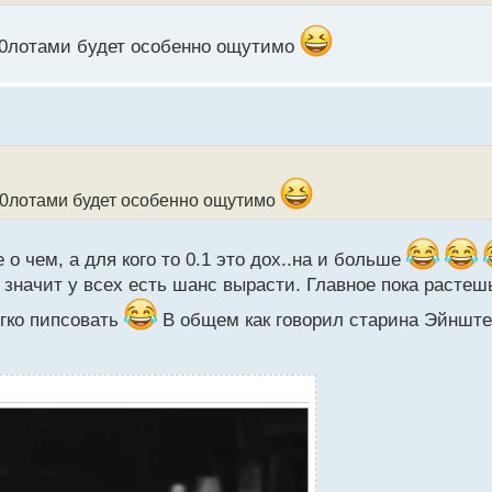
 10лотами будет особенно ощутимо
 10лотами будет особенно ощутимо
е о чем, а для кого то 0.1 это дох..на и больше
 значит у всех есть шанс вырасти. Главное пока растеш
егко пипсовать
В общем как говорил старина Эйнштей