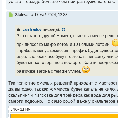
устают гораздо больше чем при разгрузке вагона с 
Н
Stalevar
»
17 май 2024, 12:33
е
п
р
IvanTradov
писал(а):
о
Это немного другой момент, принять смелое решени
ч
и
при пипсовке микро лотом и 10 целыми лотами.
т
, прибыль минус комиссия= профит, будет существ
а
идеально, если все будут торговать пипсовку или с
н
н
будет мягко говоря не в восторге. Кстати неоднок
ы
разгрузке вагона с тем же углем.
й
п
о
Так принятие смелых решений приходит с мастерств
с
да выгодно, так как коммисов будет капать не хило
т
скальпинг и пипсовка для трейдера как вода для р
смерти подобно. Но само собой даже у скальперов е
ВЛОЖЕНИЯ