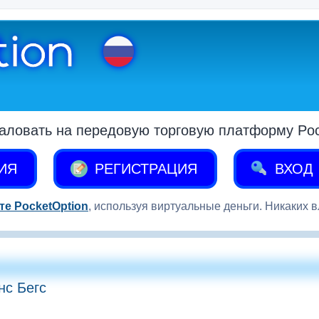
аловать на передовую торговую платформу Pock
ИЯ
РЕГИСТРАЦИЯ
ВХОД
те PocketOption
, используя виртуальные деньги. Никаких 
нс Бегс