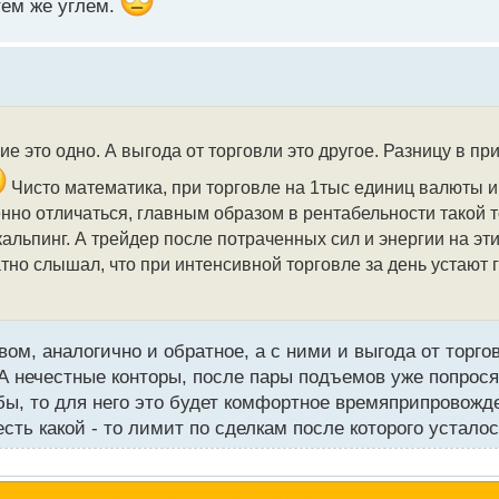
тем же углем.
е это одно. А выгода от торговли это другое. Разницу в пр
Чисто математика, при торговле на 1тыс единиц валюты и
енно отличаться, главным образом в рентабельности такой 
кальпинг. А трейдер после потраченных сил и энергии на эт
ратно слышал, что при интенсивной торговле за день устают
ом, аналогично и обратное, а с ними и выгода от торг
. А нечестные конторы, после пары подъемов уже попрос
ыбы, то для него это будет комфортное времяприпровожд
сть какой - то лимит по сделкам после которого усталос