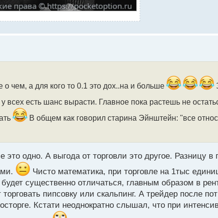
е о чем, а для кого то 0.1 это дох..на и больше
т у всех есть шанс вырасти. Главное пока растешь не остат
вать
В общем как говорил старина Эйнштейн: "все отно
 это одно. А выгода от торговли это другое. Разницу в
ами.
Чисто математика, при торговле на 1тыс едини
 будет существенно отличаться, главным образом в рен
 торговать пипсовку или скальпинг. А трейдер после по
 восторге. Кстати неоднократно слышал, что при интенси