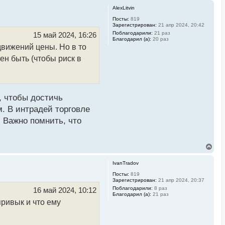
AlexLitvin
Посты:
819
Зарегистрирован:
21 апр 2024, 20:42
Поблагодарили:
21 раз
15 май 2024, 16:26
Благодарил (а):
20 раз
движений цены. Но в то
ен быть (чтобы риск в
, чтобы достичь
. В интрадей торговле
 Важно помнить, что
В
е
р
IvanTradov
н
у
Посты:
819
Зарегистрирован:
21 апр 2024, 20:37
т
ь
Поблагодарили:
8 раз
16 май 2024, 10:12
Благодарил (а):
21 раз
с
привык и что ему
я
к
н
а