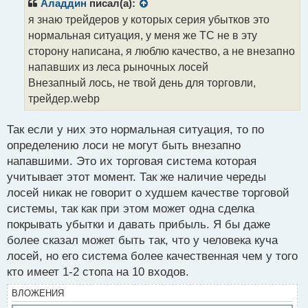
р
Аладдин
писал(а):
о
я знаю трейдеров у которых серия убытков это
ч
нормальная ситуация, у меня же ТС не в эту
и
т
сторону написана, я люблю качество, а не внезапно
а
напавших из леса рыночных лосей
н
Внезапный лось, не твой день для торговли,
н
трейдер.webp
ы
й
п
Так если у них это нормальная ситуация, то по
о
определению лоси не могут быть внезапно
с
напавшими. Это их торговая система которая
т
учитывает этот момент. Так же наличие череды
лосей никак не говорит о худшем качестве торговой
системы, так как при этом может одна сделка
покрывать убытки и давать прибыль. Я бы даже
более сказал может быть так, что у человека куча
лосей, но его система более качественная чем у того
кто имеет 1-2 стопа на 10 входов.
ВЛОЖЕНИЯ