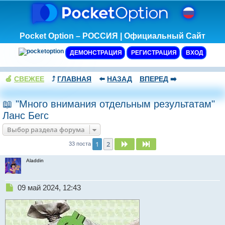
Pocket Option – РОССИЯ | Официальный Сайт
ДЕМОНСТРАЦИЯ
РЕГИСТРАЦИЯ
ВХОД
🍏
СВЕЖЕЕ
⤴️
ГЛАВНАЯ
⬅️
НАЗАД
ВПЕРЕД
➡️
📖 "Много внимания отдельным результатам"
Ланс Бегс
Выбор раздела форума
1
2
След.
След.
33 поста
Aladdin
Н
09 май 2024, 12:43
е
п
р
о