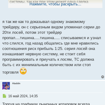
системы, так как при этом может одна сделка
ы
Нажмите, чтобы раскрыть...
й
покрывать убытки и давать прибыль. Я бы даже
п
более сказал может быть так, что у человека куча
о
лосей, но его система более качественная чем у
с
я так же как то доказывал одному знакомому
того кто имеет 1-2 стопа на 10 входов.
т
трейдеру, он с серьезным видом упоминал серии до
20ти лосей, потом этот трейдер
пропал....тишина.....тишина..... списываемся и узнал
что слился, год назад общались где мне нравились
соотношения риск прибыль 1:25. серия лосей она
изнашивает нервную систему, не стоит себя
программировать и приучать к лосям, ТС должна
быть с их минимальным количеством или стоп
торговля
Aladdin
Н
16 май 2024, 14:35
е
Торгуя на графиках рыночных котировок всегда
п