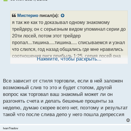
е
п
р
Мистерио
писал(а):
о
я так же как то доказывал одному знакомому
ч
трейдеру, он с серьезным видом упоминал серии до
и
т
20ти лосей, потом этот трейдер
а
пропал....тишина.....тишина..... списываемся и узнал
н
что слился, год назад общались где мне нравились
н
соотношения риск прибыль 1:25. серия лосей она
ы
Нажмите, чтобы раскрыть...
й
изнашивает нервную систему, не стоит себя
п
программировать и приучать к лосям, ТС должна
о
быть с их минимальным количеством или стоп
с
Все зависит от стиля торговли, если в ней заложен
т
торговля
возможный слив то это и будет стопом, другой
вопрос как торговал ваш знакомый может ли он
разгонять счета и делать бешеные проценты за
неделю, думаю скорее всего нет, поэтому и результат
такой что после слива депо у него пошла депрессия
IvanTradov