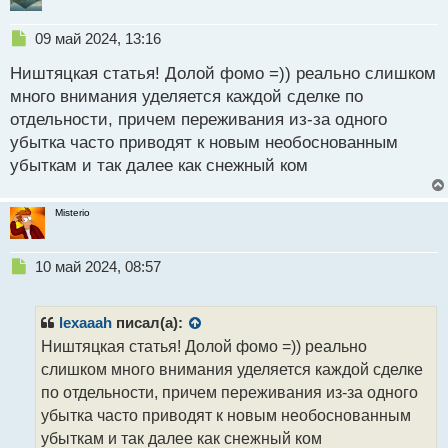
Н
09 май 2024, 13:16
е
Ништяцкая статья! Долой фомо =)) реально слишком
п
р
много внимания уделяется каждой сделке по
о
отдельности, причем переживания из-за одного
ч
убытка часто приводят к новым необоснованным
и
т
убыткам и так далее как снежный ком
а
н
Misterio
н
ы
й
Н
10 май 2024, 08:57
п
е
о
п
с
р
lexaaah
писал(а):
т
о
Ништяцкая статья! Долой фомо =)) реально
ч
слишком много внимания уделяется каждой сделке
и
т
по отдельности, причем переживания из-за одного
а
убытка часто приводят к новым необоснованным
н
убыткам и так далее как снежный ком
н