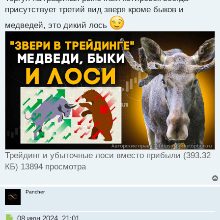
р
присутствует третий вид зверя кроме быков и
о
медведей, это дикий лось
ч
и
т
а
н
н
ы
й
п
о
с
т
Трейдинг и убыточные лоси вместо прибыли (393.32
КБ) 13894 просмотра
Pancher
Н
08 июн 2024, 21:01