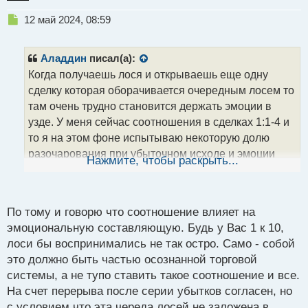
Н
12 май 2024, 08:59
е
п
р
Аладдин
писал(а):
о
Когда получаешь лося и открываешь еще одну
ч
сделку которая оборачивается очередным лосем то
и
т
там очень трудно становится держать эмоции в
а
узде. У меня сейчас соотношения в сделках 1:1-4 и
н
то я на этом фоне испытываю некоторую долю
н
разочарования при убыточном исходе и эмоции
ы
Нажмите, чтобы раскрыть...
й
меня так и будоражат : "открой еще, удвой, отбей
п
убыток".....сейчас я уже не попадаюсь на такие
о
ловушки рынка, убыток так убыток принимаю его
с
По тому и говорю что соотношение влияет на
как факт, лучше всего тогда вообще закрывать
т
эмоциональную составляющую. Будь у Вас 1 к 10,
терминал и заканчивать работу пока эмоции не
лоси бы воспринимались не так остро. Само - собой
придет в норму к следующей торговой сессии.
это должно быть частью осознанной торговой
Спокойный трейдер прибыльный трейдер.webp
системы, а не тупо ставить такое соотношение и все.
На счет перерыва после серии убытков согласен, но
с условием что эта череда лосей не заложена в