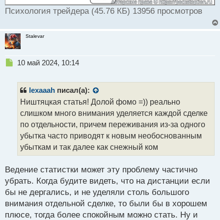
Психология трейдера (45.76 КБ) 13956 просмотров
Stalevar
Н
10 май 2024, 10:14
е
п
р
lexaaah
писал(а):
о
Ништяцкая статья! Долой фомо =)) реально
ч
слишком много внимания уделяется каждой сделке
и
т
по отдельности, причем переживания из-за одного
а
убытка часто приводят к новым необоснованным
н
убыткам и так далее как снежный ком
н
ы
й
Ведение статистки может эту проблему частично
п
убрать. Когда будите видеть, что на дистанции если
о
бы не дергались, и не уделяли столь большого
с
внимания отдельной сделке, то были бы в хорошем
т
плюсе, тогда более спокойным можно стать. Ну и