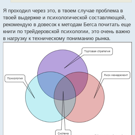
ы
й
Я проходил через это, в твоем случае проблема в
п
твоей выдержке и психологической составляющей,
о
рекомендую в довесок к методам Бегса почитать еще
с
книги по трейдеровской психологии, это очень важно
т
в нагрузку к техническому пониманию рынка.