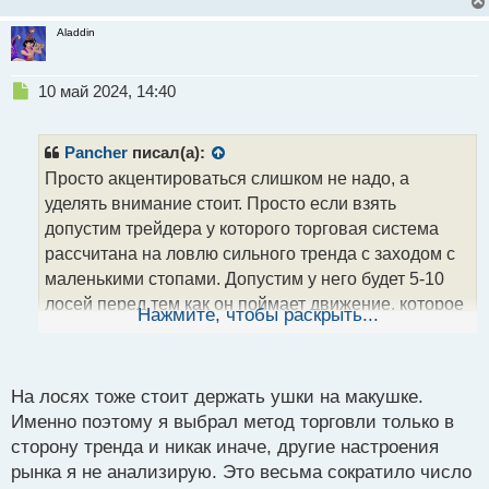
с
т
Aladdin
Н
10 май 2024, 14:40
е
п
р
Pancher
писал(а):
о
Просто акцентироваться слишком не надо, а
ч
уделять внимание стоит. Просто если взять
и
т
допустим трейдера у которого торговая система
а
рассчитана на ловлю сильного тренда с заходом с
н
маленькими стопами. Допустим у него будет 5-10
н
лосей перед тем как он поймает движение, которое
ы
Нажмите, чтобы раскрыть...
й
перекроет все убытки и даст прибыль. Стоит ли при
п
таком раскладе акцентироваться на лосях? Думаю
о
нет. Стоит ли при этом уделять внимание
с
На лосях тоже стоит держать ушки на макушке.
пойманному тренду? Думаю да. Это вопрос
т
Именно поэтому я выбрал метод торговли только в
масштабируемости.
сторону тренда и никак иначе, другие настроения
рынка я не анализирую. Это весьма сократило число