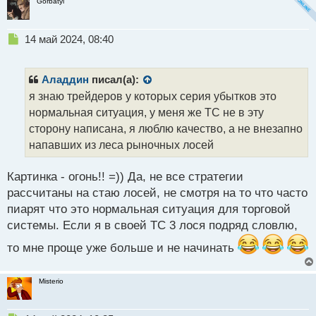
Gorbatyi
Н
14 май 2024, 08:40
е
п
р
Аладдин
писал(а):
о
я знаю трейдеров у которых серия убытков это
ч
нормальная ситуация, у меня же ТС не в эту
и
т
сторону написана, я люблю качество, а не внезапно
а
напавших из леса рыночных лосей
н
н
Картинка - огонь!! =)) Да, не все стратегии
ы
й
рассчитаны на стаю лосей, не смотря на то что часто
п
пиарят что это нормальная ситуация для торговой
о
системы. Если я в своей ТС 3 лося подряд словлю,
с
т
то мне проще уже больше и не начинать
Misterio