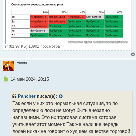
rr (81.97 КБ) 13902 просмотра
Misterio
Н
14 май 2024, 20:15
е
п
р
Pancher
писал(а):
о
Так если у них это нормальная ситуация, то по
ч
определению лоси не могут быть внезапно
и
т
напавшими. Это их торговая система которая
а
учитывает этот момент. Так же наличие череды
н
лосей никак не говорит о худшем качестве торговой
н