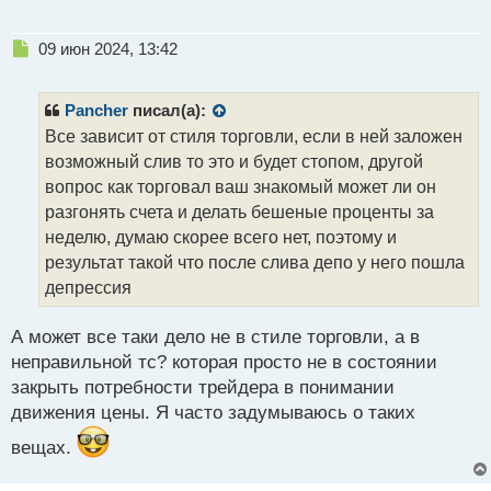
Н
09 июн 2024, 13:42
е
п
р
Pancher
писал(а):
о
Все зависит от стиля торговли, если в ней заложен
ч
возможный слив то это и будет стопом, другой
и
т
вопрос как торговал ваш знакомый может ли он
а
разгонять счета и делать бешеные проценты за
н
неделю, думаю скорее всего нет, поэтому и
н
результат такой что после слива депо у него пошла
ы
й
депрессия
п
о
А может все таки дело не в стиле торговли, а в
с
неправильной тс? которая просто не в состоянии
т
закрыть потребности трейдера в понимании
движения цены. Я часто задумываюсь о таких
вещах.