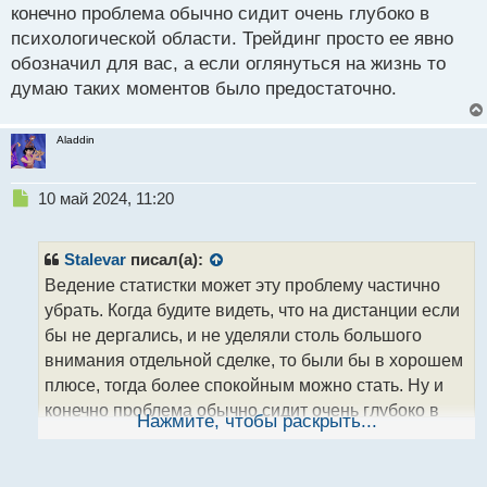
конечно проблема обычно сидит очень глубоко в
психологической области. Трейдинг просто ее явно
обозначил для вас, а если оглянуться на жизнь то
думаю таких моментов было предостаточно.
Aladdin
Н
10 май 2024, 11:20
е
п
р
Stalevar
писал(а):
о
Ведение статистки может эту проблему частично
ч
убрать. Когда будите видеть, что на дистанции если
и
т
бы не дергались, и не уделяли столь большого
а
внимания отдельной сделке, то были бы в хорошем
н
плюсе, тогда более спокойным можно стать. Ну и
н
конечно проблема обычно сидит очень глубоко в
ы
Нажмите, чтобы раскрыть...
й
психологической области. Трейдинг просто ее явно
п
обозначил для вас, а если оглянуться на жизнь то
о
думаю таких моментов было предостаточно.