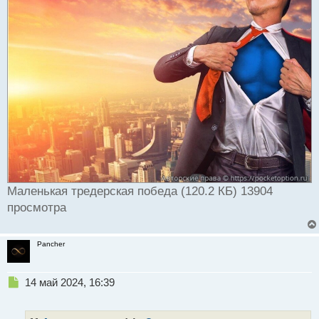
Маленькая тредерская победа (120.2 КБ) 13904
просмотра
Pancher
Н
14 май 2024, 16:39
е
п