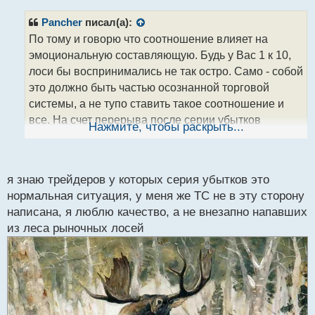
п
р
Pancher
писал(а):
о
По тому и говорю что соотношение влияет на
ч
эмоциональную составляющую. Будь у Вас 1 к 10,
и
т
лоси бы воспринимались не так остро. Само - собой
а
это должно быть частью осознанной торговой
н
системы, а не тупо ставить такое соотношение и
н
все. На счет перерыва после серии убытков
ы
Нажмите, чтобы раскрыть...
й
согласен, но с условием что эта череда лосей не
п
заложена в систему, в противном случае это
о
свидетельство начала тильта.
с
я знаю трейдеров у которых серия убытков это
т
нормальная ситуация, у меня же ТС не в эту сторону
написана, я люблю качество, а не внезапно напавших
из леса рыночных лосей