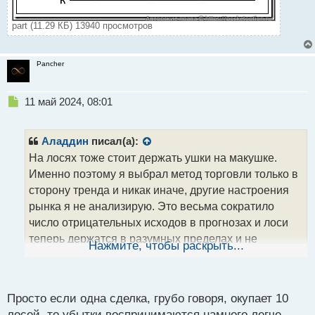
part (11.29 КБ) 13940 просмотров
Pancher
Н
11 май 2024, 08:01
е
п
р
Аладдин
писал(а):
о
На лосях тоже стоит держать ушки на макушке.
ч
Именно поэтому я выбрал метод торговли только в
и
т
сторону тренда и никак иначе, другие настроения
а
рынка я не анализирую. Это весьма сократило
н
число отрицательных исходов в прогнозах и лоси
н
теперь держатся в разумных пределах и не
ы
Нажмите, чтобы раскрыть...
й
будоражат мою психологическую составляющую
п
своим количеством.
о
с
Эмоции при убытках трейдера.webp
Просто если одна сделка, грубо говоря, окупает 10
т
лосей, то убытки воспринимаются намного легче,