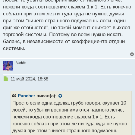
нежели когда соотношение скажем 1 к 1. Есть конечно
соблазн при этом лезти туда куда не нужно, думая
при этом "ничего страшного подумаешь лоси, один
фиг же отобьются", но такой момент снижает выхлоп
торговой системы. Поэтому во всем нужно искать
баланс, в независимости от коэффициента отдачи
системы.
Aladdin
Н
11 май 2024, 18:58
е
п
р
Pancher
писал(а):
о
Просто если одна сделка, грубо говоря, окупает 10
ч
лосей, то убытки воспринимаются намного легче,
и
т
нежели когда соотношение скажем 1 к 1. Есть
а
конечно соблазн при этом лезти туда куда не нужно,
н
думая при этом "ничего страшного подумаешь
н