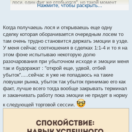
лоси, один фиг же отобьются", но такой момент
ы
Нажмите, чтобы раскрыть...
й
снижает выхлоп торговой системы. Поэтому во
п
всем нужно искать баланс, в независимости от
о
коэффициента отдачи системы.
с
Когда получаешь лося и открываешь еще одну
т
сделку которая оборачивается очередным лосем то
там очень трудно становится держать эмоции в узде.
У меня сейчас соотношения в сделках 1:1-4 и то я на
этом фоне испытываю некоторую долю
разочарования при убыточном исходе и эмоции меня
так и будоражат : "открой еще, удвой, отбей
убыток".....сейчас я уже не попадаюсь на такие
ловушки рынка, убыток так убыток принимаю его как
факт, лучше всего тогда вообще закрывать терминал
и заканчивать работу пока эмоции не придет в норму
к следующей торговой сессии.