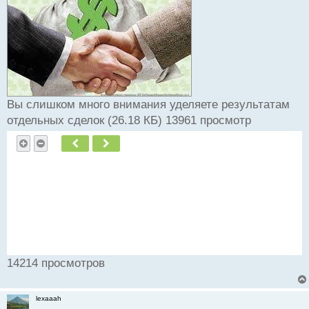
ч
и
т
а
н
н
ы
й
Вы слишком много внимания уделяете результатам
п
отдельных сделок (26.18 КБ) 13961 просмотр
о
с
Пред.
След.
т
14214 просмотров
lexaaah