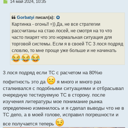
Н
14 май 2024, 10:35
е
п
р
Gorbatyi
писал(а):
о
Картинка - огонь!! =)) Да, не все стратегии
ч
рассчитаны на стаю лосей, не смотря на то что
и
т
часто пиарят что это нормальная ситуация для
а
торговой системы. Если я в своей ТС 3 лося подряд
н
словлю, то мне проще уже больше и не начинать
н
ы
й
п
3 лося подряд если ТС с расчетом на 80%ю
о
с
пофитность это да
я много и много раз
т
сталкивался с подобными ситуациями и отбрасывал
очередную тестируемую ТС в сторону. после
изучения литературы мое понимание рынка
определенно изменилось и я сделал выводы что не в
ТС дело, а в моей голове, исправил погрешности и
все получается теперь