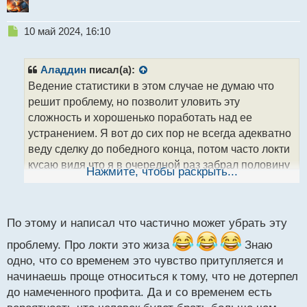
Н
10 май 2024, 16:10
е
п
р
Аладдин
писал(а):
о
Ведение статистики в этом случае не думаю что
ч
решит проблему, но позволит уловить эту
и
т
сложность и хорошенько поработать над ее
а
устранением. Я вот до сих пор не всегда адекватно
н
веду сделку до победного конца, потом часто локти
н
кусаю видя что я в очередной раз забрал половину
ы
Нажмите, чтобы раскрыть...
й
профита, а не весь...не беда, постепенно практикуя
п
и явно видя теперь свои ошибки в прошлом я все
о
с
меньше и меньше их допускаю в будущем.
По этому и написал что частично может убрать эту
т
Трейдинг и сопутствющие сложности.webp
проблему. Про локти это жиза
Знаю
одно, что со временем это чувство притупляется и
начинаешь проще относиться к тому, что не дотерпел
до намеченного профита. Да и со временем есть