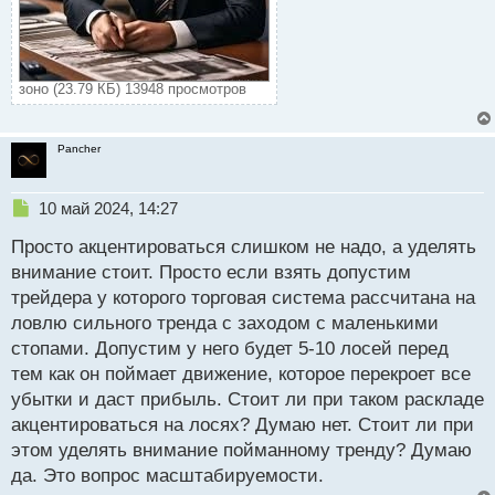
зоно (23.79 КБ) 13948 просмотров
Pancher
Н
10 май 2024, 14:27
е
Просто акцентироваться слишком не надо, а уделять
п
р
внимание стоит. Просто если взять допустим
о
трейдера у которого торговая система рассчитана на
ч
ловлю сильного тренда с заходом с маленькими
и
т
стопами. Допустим у него будет 5-10 лосей перед
а
тем как он поймает движение, которое перекроет все
н
убытки и даст прибыль. Стоит ли при таком раскладе
н
акцентироваться на лосях? Думаю нет. Стоит ли при
ы
й
этом уделять внимание пойманному тренду? Думаю
п
да. Это вопрос масштабируемости.
о