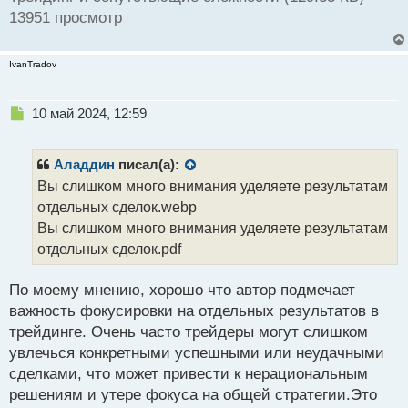
13951 просмотр
IvanTradov
Н
10 май 2024, 12:59
е
п
р
Аладдин
писал(а):
о
Вы слишком много внимания уделяете результатам
ч
отдельных сделок.webp
и
т
Вы слишком много внимания уделяете результатам
а
отдельных сделок.pdf
н
н
По моему мнению, хорошо что автор подмечает
ы
й
важность фокусировки на отдельных результатов в
п
трейдинге. Очень часто трейдеры могут слишком
о
увлечься конкретными успешными или неудачными
с
сделками, что может привести к нерациональным
т
решениям и утере фокуса на общей стратегии.Это