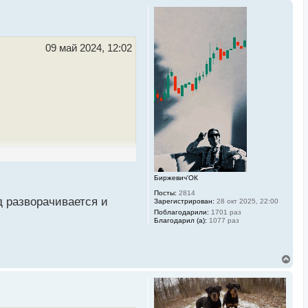
09 май 2024, 12:02
Биржевич'ОК
Посты:
2814
д разворачивается и
Зарегистрирован:
28 окт 2025, 22:00
Поблагодарили:
1701 раз
Благодарил (а):
1077 раз
В
е
р
н
у
т