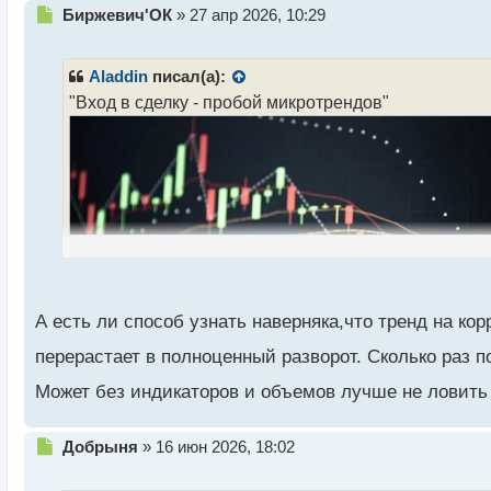
Н
Биржевич'ОК
»
27 апр 2026, 10:29
е
п
р
Aladdin
писал(а):
о
"Вход в сделку - пробой микротрендов"
ч
и
т
а
н
н
ы
й
п
о
с
А есть ли способ узнать наверняка,что тренд на кор
т
перерастает в полноценный разворот. Сколько раз п
Может без индикаторов и объемов лучше не ловит
Вход в сделку - пробой микротрендов.pdf
Н
Добрыня
»
16 июн 2026, 18:02
е
п