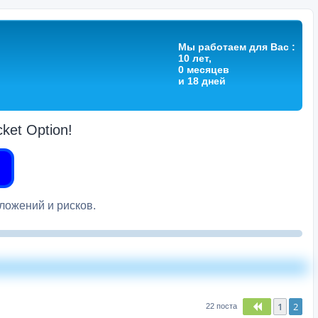
Мы работаем для Вас :
10 лет,
0 месяцев
и 18 дней
et Option!
вложений и рисков.
1
2
Пред.
22 поста