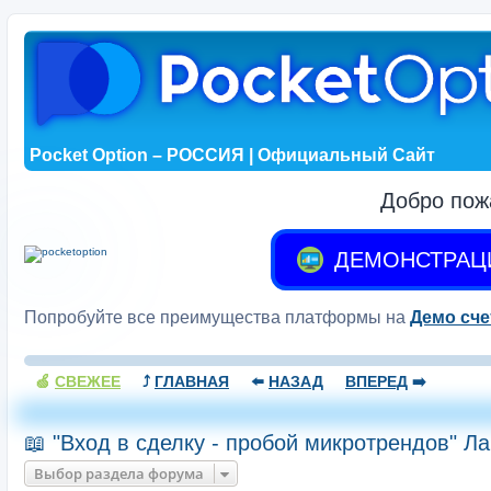
Pocket Option – РОССИЯ | Официальный Сайт
Добро пож
ДЕМОНСТРАЦ
Попробуйте все преимущества платформы на
Демо сче
🍏
СВЕЖЕЕ
⤴️
ГЛАВНАЯ
⬅️
НАЗАД
ВПЕРЕД
➡️
📖 "Вход в сделку - пробой микротрендов" Ла
Выбор раздела форума