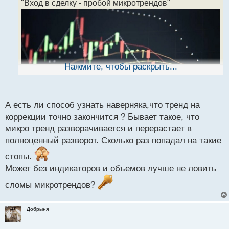
"Вход в сделку - пробой микротрендов"
ч
и
т
а
н
н
ы
Нажмите, чтобы раскрыть...
й
п
о
с
А есть ли способ узнать наверняка,что тренд на
т
коррекции точно закончится ? Бывает такое, что
микро тренд разворачивается и перерастает в
Вход в сделку - пробой микротрендов.pdf
полноценный разворот. Сколько раз попадал на такие
стопы.
Может без индикаторов и объемов лучше не ловить
сломы микротрендов?
Добрыня