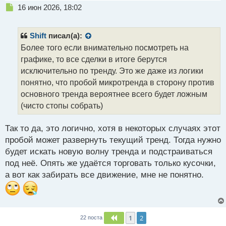
Н
16 июн 2026, 18:02
е
п
р
Shift
писал(а):
о
Более того если внимательно посмотреть на
ч
графике, то все сделки в итоге берутся
и
т
исключительно по тренду. Это же даже из логики
а
понятно, что пробой микротренда в сторону против
н
основного тренда вероятнее всего будет ложным
н
(чисто стопы собрать)
ы
й
п
Так то да, это логично, хотя в некоторых случаях этот
о
пробой может развернуть текущий тренд. Тогда нужно
с
будет искать новую волну тренда и подстраиваться
т
под неё. Опять же удаётся торговать только кусочки,
а вот как забирать все движение, мне не понятно.
1
2
Пред.
22 поста