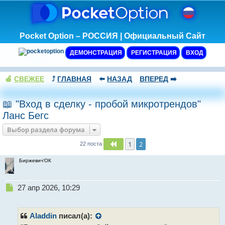
Pocket Option – РОССИЯ | Официальный Сайт
ДЕМОНСТРАЦИЯ
РЕГИСТРАЦИЯ
ВХОД
🍏
СВЕЖЕЕ
⤴️
ГЛАВНАЯ
⬅️
НАЗАД
ВПЕРЕД
➡️
📖 "Вход в сделку - пробой микротрендов"
Ланс Бегс
Выбор раздела форума
1
2
Пред.
22 поста
Биржевич'ОК
Н
27 апр 2026, 10:29
е
п
р
Aladdin
писал(а):
о