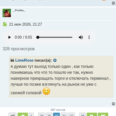
т
_Pumba_
Н
21 июн 2026, 21:27
е
п
р
о
ч
328 просмотров
и
т
LimeRose
писал(а):
а
н
я думаю тут выход только один , как только
н
понимаешь что что то пошло не так, нужно
ы
наверное прекращать торги и отключать терминал ,
й
лучше по позже взглянуть на рынок но уже с
п
о
свежей головой
с
т
687 постов
Страница
30
из
35
1
28
29
30
31
32
35
Пред.
След.
След.
…
…