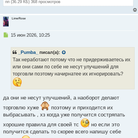
пп (36.29 КБ) 368 просмотров
LimeRose
Н
15 июн 2026, 10:25
е
п
р
_Pumba_
писал(а):
о
Так неработают потому что не придерживаетесь их
ч
или они сами по себе не несут улучшений для
и
т
торговли поэтому начирнатее их игнорировать?
а
н
н
ы
да они не несут улучшений, а наоборот делают
й
п
торговлю хуже
поэтому и приходится их
о
выбрасывать , хз когда уже получится состряпать
с
т
хорошие правила для своей тс
но если это
получится сделать то скорее всего напишу себе