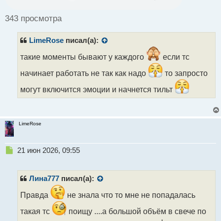
о
ч
343 просмотра
и
т
LimeRose
писал(а):
а
н
такие моменты бывают у каждого
если тс
н
ы
начинает работать не так как надо
то запросто
й
п
могут включится эмоции и начнется тильт
о
с
т
LimeRose
Н
21 июн 2026, 09:55
е
п
р
Лина777
писал(а):
о
ч
Правда
не знала что то мне не попадалась
и
такая тс
поищу ....а большой объём в свече по
т
а