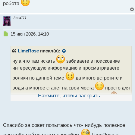
робота
Лина777
Н
15 июн 2026, 14:10
е
п
р
LimeRose
писал(а):
о
ч
ну а что там искать
забиваете в поисковике
и
интересующую информацию и просматриваете
т
а
ролики по данной теме
да много встретите и
н
воды а многое станет на свои места
просто для
н
ы
Нажмите, чтобы раскрыть...
этого придется просмотреть не один ролик
й
п
о
с
т
Спасибо за совет попытаюсь что- нибудь полезное
для себя найти таким способом
LimeRose а