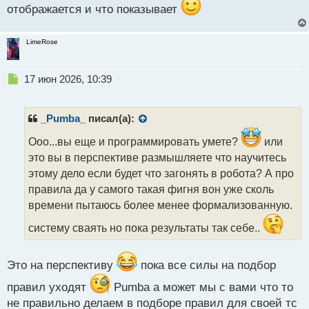
отображается и что показывает
LimeRose
Н
17 июн 2026, 10:39
е
п
р
_Pumba_
писал(а):
о
ч
Ооо...вы еще и программировать умете?
или
и
это вы в перспективе размышляете что научитесь
т
этому дело если будет что загонять в робота? А про
а
правила да у самого такая фигня вон уже сколь
н
н
времени пытаюсь более менее формализованную.
ы
систему сваять но пока результаты так себе..
й
п
о
Это на перспективу
пока все силы на подбор
с
т
правил уходят
Pumba а может мы с вами что то
не правильно делаем в подборе правил для своей тс