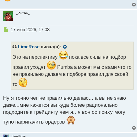
_Pumba_
Н
17 июн 2026, 17:08
е
п
р
LimeRose
писал(а):
о
ч
Это на перспективу
пока все силы на подбор
и
правил уходят
Pumba а может мы с вами что то
т
а
не правильно делаем в подборе правил для своей
н
тс
н
ы
й
Ну я точно чет не правильно делаю... а вы не знаю
п
даже...мне кажется вы куда более рационально
о
с
подходите к трейдингу чем я.. я вон со психу могу
т
тупо нафигачить ордеров
LimeRose