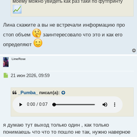
моему можно увидеть как раз таки по футпринту
н
н
ы
й
Лина скажите а вы не встречали информацию про
п
о
стоп объем
заинтересовало что это и как его
с
т
определяют
LimeRose
Н
21 июн 2026, 09:59
е
п
р
_Pumba_
писал(а):
о
ч
и
т
а
н
я думаю тут выход только один , как только
н
понимаешь что что то пошло не так, нужно наверное
ы