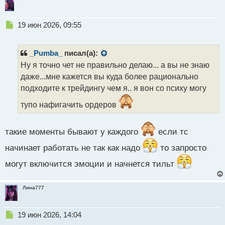
Н
19 июн 2026, 09:55
е
п
р
_Pumba_
писал(а):
о
Ну я точно чет не правильно делаю... а вы не знаю
ч
даже...мне кажется вы куда более рационально
и
т
подходите к трейдингу чем я.. я вон со психу могу
а
тупо нафигачить ордеров
н
н
ы
такие моменты бывают у каждого
если тс
й
п
начинает работать не так как надо
то запросто
о
с
могут включится эмоции и начнется тильт
т
Лина777
Н
19 июн 2026, 14:04
е