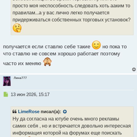
т
просто моя неспособность следовать хоть ааким то
а
правилам...а у вас лично легко получается
н
придерживаться собственных торговых установок?
н
ы
й
п
о
получается если ставлю себе такие
но пока то
с
что ставлю не совсем хорошо работает поэтому
т
часто их меняю
Лина777
Н
13 июн 2026, 15:17
е
п
р
LimeRose
писал(а):
о
Ну да согласна на ютубе очень много рекламы
ч
самих себя , но и встречается довольно интересная
и
т
информация которой на форумах еще поискать