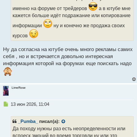
ч
и
именно на форуме от трейдеров
а в ютубе мне
т
кажется больше идёт подражание или копирование
а
н
информации
ну и конечно же продажа своих
н
ы
курсов
й
п
Ну да согласна на ютубе очень много рекламы самих
о
с
себя , но и встречается довольно интересная
т
информация которой на форумах еще поискать надо
LimeRose
Н
13 июн 2026, 11:04
е
п
р
_Pumba_
писал(а):
о
Да походу нужны раз есть неопределенности или
ч
вспоеск эмоций во время торговли ну или это
и