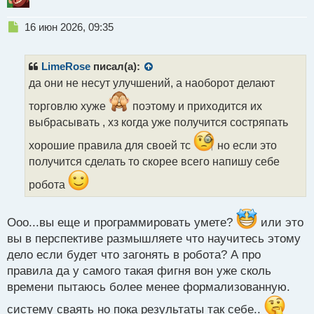
Н
16 июн 2026, 09:35
е
п
р
LimeRose
писал(а):
о
да они не несут улучшений, а наоборот делают
ч
и
торговлю хуже
поэтому и приходится их
т
выбрасывать , хз когда уже получится состряпать
а
н
хорошие правила для своей тс
но если это
н
получится сделать то скорее всего напишу себе
ы
й
робота
п
о
с
Ооо...вы еще и программировать умете?
или это
т
вы в перспективе размышляете что научитесь этому
дело если будет что загонять в робота? А про
правила да у самого такая фигня вон уже сколь
времени пытаюсь более менее формализованную.
систему сваять но пока результаты так себе..