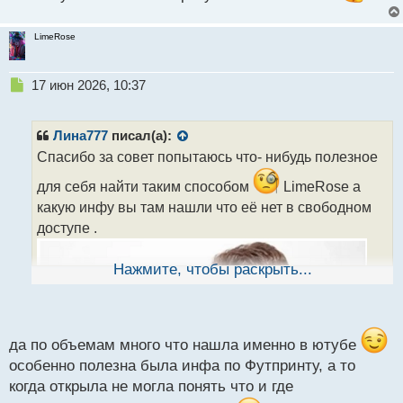
LimeRose
Н
17 июн 2026, 10:37
е
п
р
Лина777
писал(а):
о
Спасибо за совет попытаюсь что- нибудь полезное
ч
и
для себя найти таким способом
LimeRose а
т
какую инфу вы там нашли что её нет в свободном
а
доступе .
н
н
ы
Нажмите, чтобы раскрыть...
й
п
о
с
т
да по объемам много что нашла именно в ютубе
особенно полезна была инфа по Футпринту, а то
когда открыла не могла понять что и где