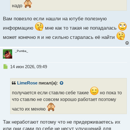
а
надо
н
н
ы
Вам повезло если нашли на ютубе полезную
й
п
информацию
мне как то такая не попадалась
о
может конечно я и не сильно старалась её найти
с
т
_Pumba_
Н
14 июн 2026, 09:49
е
п
р
LimeRose
писал(а):
о
ч
получается если ставлю себе такие
но пока то
и
что ставлю не совсем хорошо работает поэтому
т
а
часто их меняю
н
н
Так неработают потому что не придерживаетесь их
ы
или они сами по себе не несут улучшений для
й