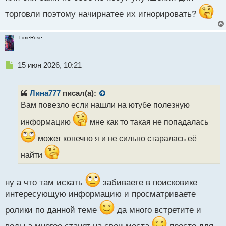
п
торговли поэтому начирнатее их игнорировать?
о
с
т
LimeRose
Н
15 июн 2026, 10:21
е
п
р
Лина777
писал(а):
о
Вам повезло если нашли на ютубе полезную
ч
и
информацию
мне как то такая не попадалась
т
а
может конечно я и не сильно старалась её
н
найти
н
ы
й
ну а что там искать
забиваете в поисковике
п
о
интересующую информацию и просматриваете
с
т
ролики по данной теме
да много встретите и