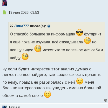
Н
19 июн 2026, 09:53
е
п
р
Лина777
писал(а):
о
ч
О спасибо большое за информацию
футпринт
и
я ещё пока не изучала, всё откладывала
но
т
а
поищу видео
может что то полезное для себя и
н
н
найду
ы
й
п
ну если будит интересен этот анализ думаю с
о
легкостью все найдете, там вроде как есть целая тс
с
т
по нему, правда не разбиралась с ней
меня
больше интересовало как увидеть именно большой
объем в самой свече
LimeRose