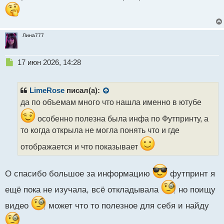
Лина777
Н
17 июн 2026, 14:28
е
п
р
LimeRose
писал(а):
о
да по объемам много что нашла именно в ютубе
ч
и
особенно полезна была инфа по Футпринту, а
т
то когда открыла не могла понять что и где
а
н
отображается и что показывает
н
ы
й
О спасибо большое за информацию
футпринт я
п
о
ещё пока не изучала, всё откладывала
но поищу
с
видео
может что то полезное для себя и найду
т