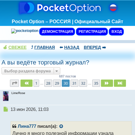
Pocket Option – РОССИЯ | Официальный Сайт
ДЕМОНСТРАЦИЯ
РЕГИСТРАЦИЯ
ВХОД
🍏
СВЕЖЕЕ
⤴️
ГЛАВНАЯ
⬅️
НАЗАД
ВПЕРЕД
➡️
А вы ведёте торговый журнал?
Выбор раздела форума
687 постов
Страница
30
из
35
1
28
29
30
31
32
35
Пред.
След.
След.
…
…
LimeRose
Н
13 июн 2026, 11:03
е
п
р
Лина777
писал(а):
о
Лично я много полезной информации узнала