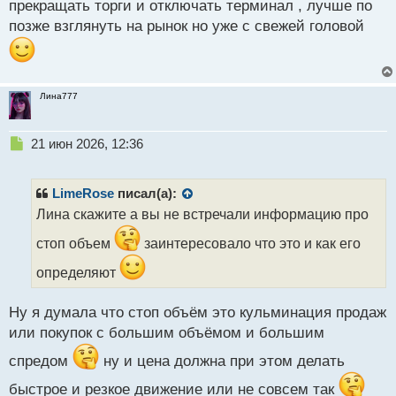
прекращать торги и отключать терминал , лучше по
й
позже взглянуть на рынок но уже с свежей головой
п
о
с
т
Лина777
Н
21 июн 2026, 12:36
е
п
р
LimeRose
писал(а):
о
Лина скажите а вы не встречали информацию про
ч
и
стоп объем
заинтересовало что это и как его
т
а
определяют
н
н
Ну я думала что стоп объём это кульминация продаж
ы
или покупок с большим объёмом и большим
й
п
спредом
ну и цена должна при этом делать
о
с
быстрое и резкое движение или не совсем так