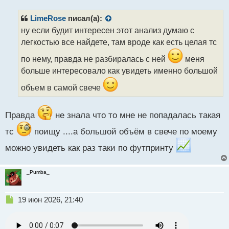
п
р
LimeRose
писал(а):
о
ну если будит интересен этот анализ думаю с
ч
легкостью все найдете, там вроде как есть целая тс
и
т
по нему, правда не разбиралась с ней
меня
а
больше интересовало как увидеть именно большой
н
н
объем в самой свече
ы
й
п
Правда
не знала что то мне не попадалась такая
о
с
тс
поищу ....а большой объём в свече по моему
т
можно увидеть как раз таки по футпринту
_Pumba_
Н
19 июн 2026, 21:40
е
п
р