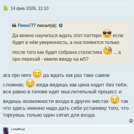
Н
14 фев 2026, 11:10
е
п
р
Лина777
писал(а):
о
ч
Да можно научиться ждать этот паттерн
если
и
будет в нём уверенность, а она появится только
т
а
после того как будет собрана статистика
... а
н
про перехай - имели ввиду на м5?
н
ы
й
ага про него
да ждать как раз таки самое
п
о
сложное,
когда видишь как цена ходит без тебя,
с
все равно в голове идет мыслительный процесс и
т
видишь возможности входа в других местах
так
что здесь именно надо дать себе установку того, что
торгуешь только один сетап для входа
LimeRose