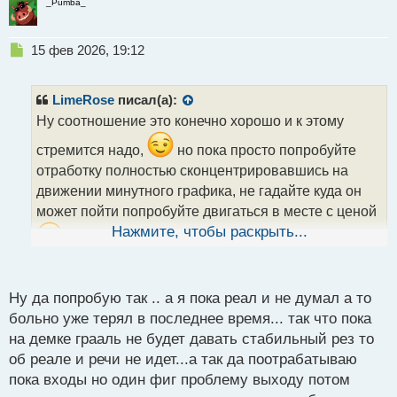
_Pumba_
Н
15 фев 2026, 19:12
е
п
р
LimeRose
писал(а):
о
Ну соотношение это конечно хорошо и к этому
ч
и
стремится надо,
но пока просто попробуйте
т
отработку полностью сконцентрировавшись на
а
движении минутного графика, не гадайте куда он
н
н
может пойти попробуйте двигаться в месте с ценой
ы
Нажмите, чтобы раскрыть...
а потом посмотрите уже на результат, ну
й
п
естественно это лучше проверять на демке
о
с
Ну да попробую так .. а я пока реал и не думал а то
т
больно уже терял в последнее время... так что пока
на демке грааль не будет давать стабильный рез то
об реале и речи не идет...а так да поотрабатываю
пока входы но один фиг проблему выходу потом