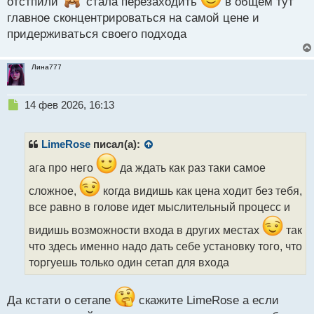
отстпили
стала перезаходить
в общем тут
главное сконцентрироваться на самой цене и
придерживаться своего подхода
Лина777
Н
14 фев 2026, 16:13
е
п
р
LimeRose
писал(а):
о
ч
ага про него
да ждать как раз таки самое
и
сложное,
когда видишь как цена ходит без тебя,
т
а
все равно в голове идет мыслительный процесс и
н
видишь возможности входа в других местах
так
н
ы
что здесь именно надо дать себе установку того, что
й
торгуешь только один сетап для входа
п
о
с
Да кстати о сетапе
скажите LimeRose а если
т