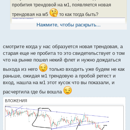
т
пробития трендовой на м1, появляется новая
а
н
трендовая на м5
то как тогда быть?
н
ы
Нажмите, чтобы раскрыть...
й
п
о
с
смотрите когда у нас образуется новая трендовая, а
т
старая еще не пробита то это свидетельствует о том
что на рынке пошел некий флет и нужно дождаться
выхода из него
только входить уже будем не как
раньше, ожидая м1 трендовую а пробой ретест и
вход, нашла на м1 этот кусок что вы показали, и
расчертила где бы вошла
ВЛОЖЕНИЯ