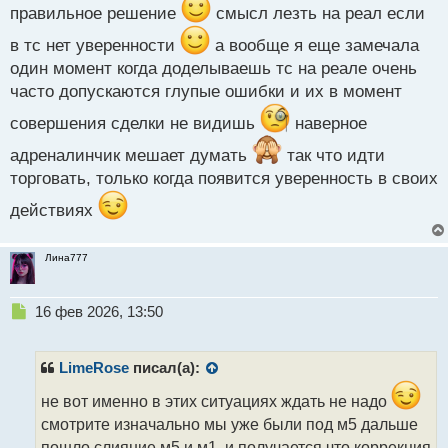
с
правильное решение
смысл лезть на реал если
т
в тс нет уверенности
а вообще я еще замечала
один момент когда доделываешь тс на реале очень
часто допускаются глупые ошибки и их в момент
совершения сделки не видишь
наверное
адреналинчик мешает думать
так что идти
торговать, только когда появится уверенность в своих
действиях
Лина777
Н
16 фев 2026, 13:50
е
п
р
LimeRose
писал(а):
о
ч
не вот именно в этих ситуациях ждать не надо
и
смотрите изначально мы уже были под м5 дальше
т
пошло слияние м5 и м1, и получается что коррекция