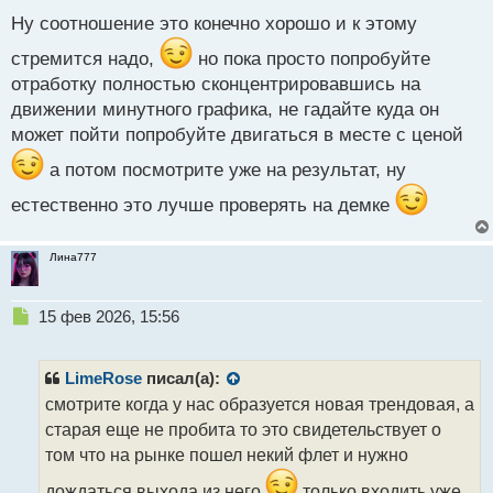
с
Ну соотношение это конечно хорошо и к этому
т
стремится надо,
но пока просто попробуйте
отработку полностью сконцентрировавшись на
движении минутного графика, не гадайте куда он
может пойти попробуйте двигаться в месте с ценой
а потом посмотрите уже на результат, ну
естественно это лучше проверять на демке
Лина777
Н
15 фев 2026, 15:56
е
п
р
LimeRose
писал(а):
о
смотрите когда у нас образуется новая трендовая, а
ч
старая еще не пробита то это свидетельствует о
и
т
том что на рынке пошел некий флет и нужно
а
дождаться выхода из него
только входить уже