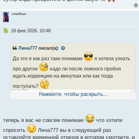
LimeRose
Н
18 фев 2026, 10:48
е
п
р
Лина777
писал(а):
о
ч
Да это я как раз таки понимаю
я хотела узнать
и
про другое
надо ли после ложного пробоя
т
а
ждать коррекцию на минутках или как тогда
н
поступать?
н
ы
Нажмите, чтобы раскрыть...
й
п
о
с
т
теперь я вас не совсем понимаю
что хотели
спросить
Лина777 вы в следующий раз
оставляйте временной отрезок в котором смотрите, и