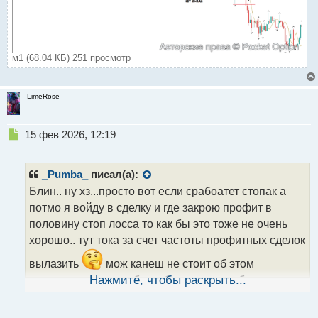
м1 (68.04 КБ) 251 просмотр
LimeRose
Н
15 фев 2026, 12:19
е
п
р
_Pumba_
писал(а):
о
Блин.. ну хз...просто вот если срабоатет стопак а
ч
потмо я войду в сделку и где закрою профит в
и
т
половину стоп лосса то как бы это тоже не очень
а
хорошо.. тут тока за счет частоты профитных сделок
н
н
вылазить
мож канеш не стоит об этом
ы
заморачиваться но было бы легче еслиб
Нажмите, чтобы раскрыть...
й
п
соотношенеи все таки выдерживалось
о