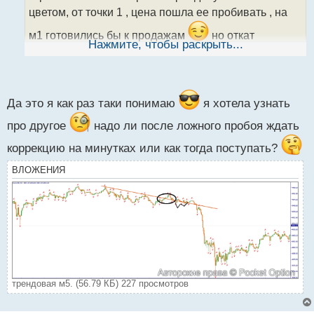
а
цветом, от точки 1 , цена пошла ее пробивать , на
н
н
м1 готовились бы к продажам
но откат
ы
Нажмите, чтобы раскрыть...
затянулся и цена пробила точку 1 тем самым
й
п
отменив построение синей трендовой, строим
о
с
новую, трендовая красного цвета
т
Да это я как раз таки понимаю
я хотела узнать
про другое
надо ли после ложного пробоя ждать
коррекцию на минутках или как тогда поступать?
ВЛОЖЕНИЯ
трендовая м5. (56.79 КБ) 227 просмотров