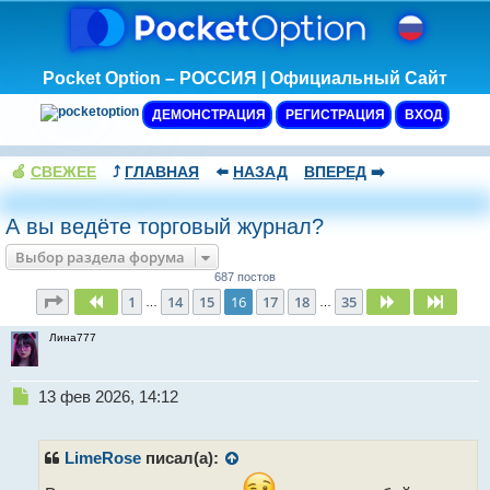
Pocket Option – РОССИЯ | Официальный Сайт
ДЕМОНСТРАЦИЯ
РЕГИСТРАЦИЯ
ВХОД
🍏
СВЕЖЕЕ
⤴️
ГЛАВНАЯ
⬅️
НАЗАД
ВПЕРЕД
➡️
А вы ведёте торговый журнал?
Выбор раздела форума
687 постов
Страница
16
из
35
1
14
15
16
17
18
35
Пред.
След.
След.
…
…
Лина777
Н
13 фев 2026, 14:12
е
п
р
LimeRose
писал(а):
о