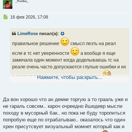
_Pumba_
Н
16 фев 2026, 17:08
е
п
р
LimeRose
писал(а):
о
ч
правильное решение
смысл лезть на реал
и
если в тс нет уверенности
а вообще я еще
т
а
замечала один момент когда доделываешь тс на
н
реале очень часто допускаются глупые ошибки и их
н
ы
в момент совершения сделки не видишь
Нажмите, чтобы раскрыть...
й
п
наверное адреналинчик мешает думать
так что
о
идти торговать, только когда появится уверенность
с
Да вон хорошо что ан демке торгую а то грааль уже и
т
в своих действиях
не гараль совсем.. кароч очреедно йшедевр мысли
походу в мусорный бак.. но пока не буду торопиться
попробую еще по отрабатываю.. оказалось что один
хрен присутсвует визуальный момнет который как и