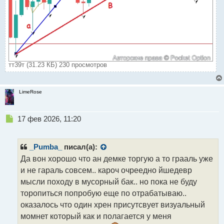
тт39т (31.23 КБ) 230 просмотров
LimeRose
Н
17 фев 2026, 11:20
е
п
р
_Pumba_
писал(а):
о
Да вон хорошо что ан демке торгую а то грааль уже
ч
и не гараль совсем.. кароч очреедно йшедевр
и
т
мысли походу в мусорный бак.. но пока не буду
а
торопиться попробую еще по отрабатываю..
н
оказалось что один хрен присутсвует визуальный
н
момнет который как и полагается у меня
ы