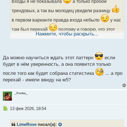
ч
Входы я не показывала
а только пробой
и
трендовых, а так вы молодец увидели разницу
т
а
в первом варианте правда входа небыло
у нас
н
н
там был перехай
поэтому и говорю, что этот
ы
Нажмите, чтобы раскрыть...
вариант хорош, но нужно научится ждать нужную
й
п
ситуацию
о
с
т
Да можно научиться ждать этот паттерн
если
будет в нём уверенность, а она появится только
после того как будет собрана статистика
... а про
перехай - имели ввиду на м5?
_Pumba_
Н
13 фев 2026, 18:54
е
п
р
LimeRose
писал(а):