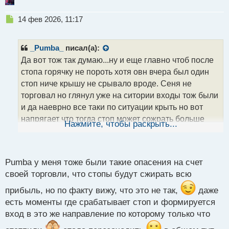
Н
14 фев 2026, 11:17
е
п
р
_Pumba_
писал(а):
о
Да вот тож так думаю...ну и еще главно чтоб после
ч
стопа горячку не пороть хотя овн вчера был один
и
т
стоп ниче крышу не срывало вроде. Сеня не
а
торговал но глянул уже на ситории входы тож были
н
и да наеврно все таки по ситуации крыть но вот
н
напрягает что тогда стоп может сожрать больше
ы
Нажмите, чтобы раскрыть...
й
чем какой то профит не знаю как это будет на нервы
п
влиять при этом подходе что щас смотрю
о
с
Pumba у меня тоже были такие опасения на счет
т
своей торговли, что стопы будут сжирать всю
прибыль, но по факту вижу, что это не так,
даже
есть моменты где срабатывает стоп и формируется
вход в это же направление по которому только что