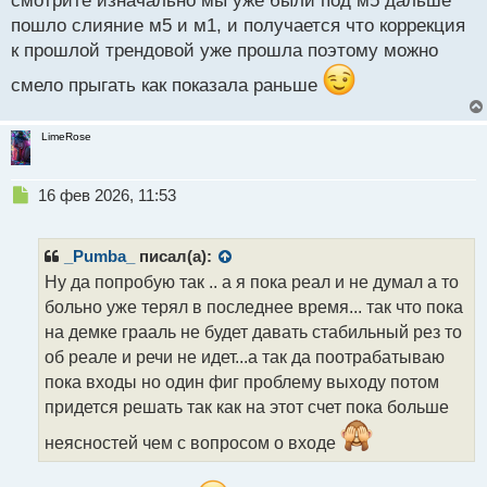
смотрите изначально мы уже были под м5 дальше
пошло слияние м5 и м1, и получается что коррекция
к прошлой трендовой уже прошла поэтому можно
смело прыгать как показала раньше
LimeRose
Н
16 фев 2026, 11:53
е
п
р
_Pumba_
писал(а):
о
Ну да попробую так .. а я пока реал и не думал а то
ч
больно уже терял в последнее время... так что пока
и
т
на демке грааль не будет давать стабильный рез то
а
об реале и речи не идет...а так да поотрабатываю
н
пока входы но один фиг проблему выходу потом
н
придется решать так как на этот счет пока больше
ы
й
неясностей чем с вопросом о входе
п
о