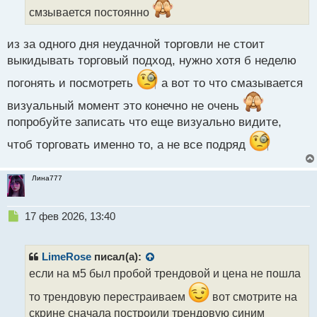
й
смзывается постоянно
п
о
с
из за одного дня неудачной торговли не стоит
т
выкидывать торговый подход, нужно хотя б неделю
погонять и посмотреть
а вот то что смазывается
визуальный момент это конечно не очень
попробуйте записать что еще визуально видите,
чтоб торговать именно то, а не все подряд
Лина777
Н
17 фев 2026, 13:40
е
п
р
LimeRose
писал(а):
о
если на м5 был пробой трендовой и цена не пошла
ч
и
то трендовую перестраиваем
вот смотрите на
т
скрине сначала построили трендовую синим