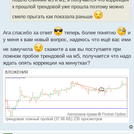
а
к прошлой трендовой уже прошла поэтому можно
н
н
смело прыгать как показала раньше
ы
й
п
Ага спасибо за ответ
теперь более понятно
и
о
у меня к вам новый вопрос, надеюсь что ещё вас ими
с
т
не замучила
скажите а как вы поступаете при
ложном пробое трендовой на м5, получается что надо
ждать опять коррекции на минутках?
ВЛОЖЕНИЯ
трендовая ложный пробой (37.66 КБ) 235 просмотров