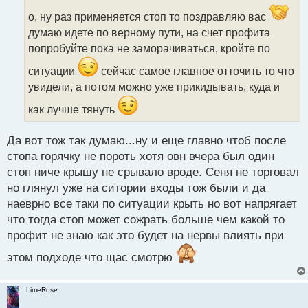
о
ч
о, ну раз применяется стоп то поздравляю вас
и
думаю идете по верному пути, на счет профита
т
попробуйте пока не заморачиваться, кройте по
а
н
ситуации
сейчас самое главное отточить то что
н
увидели, а потом можно уже прикидывать, куда и
ы
й
как лучше тянуть
п
о
с
Да вот тож так думаю...ну и еще главно чтоб после
т
стопа горячку не пороть хотя овн вчера был один
стоп ниче крышу не срывало вроде. Сеня не торговал
но глянул уже на ситории входы тож были и да
наеврно все таки по ситуации крыть но вот напрягает
что тогда стоп может сожрать больше чем какой то
профит не знаю как это будет на нервы влиять при
этом подходе что щас смотрю
LimeRose