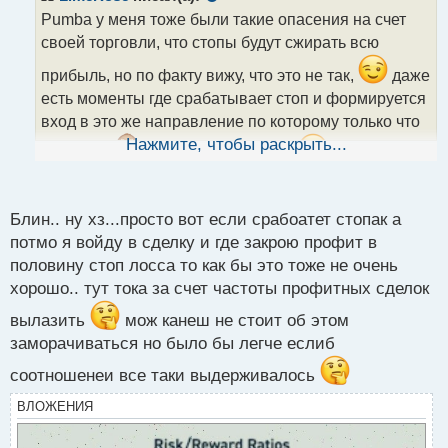
о
Pumba у меня тоже были такие опасения на счет
ч
своей торговли, что стопы будут сжирать всю
и
т
прибыль, но по факту вижу, что это не так,
даже
а
есть моменты где срабатывает стоп и формируется
н
н
вход в это же направление по которому только что
ы
Нажмите, чтобы раскрыть...
отстпили
стала перезаходить
в общем тут
й
п
главное сконцентрироваться на самой цене и
о
придерживаться своего подхода
с
Блин.. ну хз...просто вот если срабоатет стопак а
т
потмо я войду в сделку и где закрою профит в
половину стоп лосса то как бы это тоже не очень
хорошо.. тут тока за счет частоты профитных сделок
вылазить
мож канеш не стоит об этом
заморачиваться но было бы легче еслиб
соотношенеи все таки выдерживалось
ВЛОЖЕНИЯ