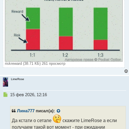
riskreward (38.71 КБ) 261 просмотр
LimeRose
Н
15 фев 2026, 12:16
е
п
р
Лина777
писал(а):
о
ч
Да кстати о сетапе
скажите LimeRose а если
и
получаем такой вот момент - при ожидании