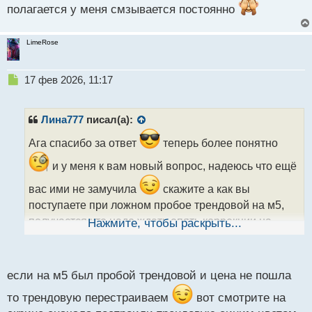
полагается у меня смзывается постоянно
LimeRose
Н
17 фев 2026, 11:17
е
п
р
Лина777
писал(а):
о
ч
Ага спасибо за ответ
теперь более понятно
и
и у меня к вам новый вопрос, надеюсь что ещё
т
а
вас ими не замучила
скажите а как вы
н
поступаете при ложном пробое трендовой на м5,
н
ы
получается что надо ждать опять коррекции на
Нажмите, чтобы раскрыть...
й
минутках?
п
о
с
если на м5 был пробой трендовой и цена не пошла
т
то трендовую перестраиваем
вот смотрите на