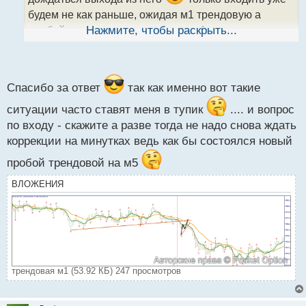
н
н
будем не как раньше, ожидая м1 трендовую а
ы
пробой ретест и вход, нашла на м1 этот кусок что
Нажмите, чтобы раскрыть...
й
п
вы показали, и расчертила где бы вошла
о
с
т
Спасибо за ответ
так как именно вот такие
ситуации часто ставят меня в тупик
.... и вопрос
по входу - скажите а разве тогда не надо снова ждать
коррекции на минутках ведь как бы состоялся новый
пробой трендовой на м5
ВЛОЖЕНИЯ
трендовая м1 (53.92 КБ) 247 просмотров