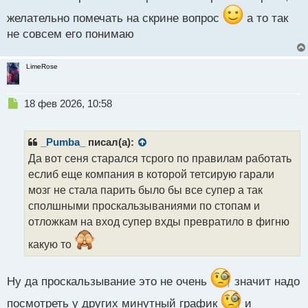
желательно помечать на скрине вопрос
а то так
не совсем его понимаю
LimeRose
Н
18 фев 2026, 10:58
е
п
р
_Pumba_
писал(а):
о
Да вот сеня старался тсрого по правилам работать
ч
еслиб еще компания в которой тетсирую гарали
и
т
мозг не стала парить было бы все супер а так
а
сполшными проскальзываниями по стопам и
н
отложкам на вход супер вхды превратило в фигню
н
ы
какую то
й
п
о
Ну да проскальзывание это не очень
значит надо
с
т
посмотреть у других минутный график
и