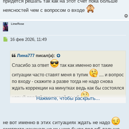
придется решать так как на этот счет пока больше
неясностей чем с вопросом о входе
LimeRose
Н
16 фев 2026, 11:49
е
п
р
Лина777
писал(а):
о
ч
Спасибо за ответ
так как именно вот такие
и
ситуации часто ставят меня в тупик
.... и вопрос
т
а
по входу - скажите а разве тогда не надо снова
н
ждать коррекции на минутках ведь как бы состоялся
н
ы
новый пробой трендовой на м5
Нажмите, чтобы раскрыть...
й
п
о
с
т
не вот именно в этих ситуациях ждать не надо