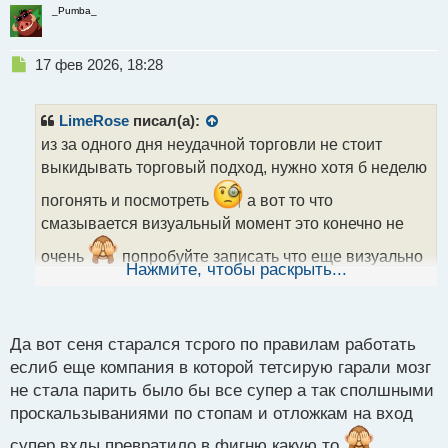
_Pumba_
Н
17 фев 2026, 18:28
е
п
р
LimeRose
писал(а):
о
из за одного дня неудачной торговли не стоит
ч
выкидывать торговый подход, нужно хотя б неделю
и
т
погонять и посмотреть
а вот то что
а
смазывается визуальный момент это конечно не
н
н
очень
попробуйте записать что еще визуально
ы
Нажмите, чтобы раскрыть...
видите, чтоб торговать именно то, а не все подряд
й
п
о
с
Да вот сеня старался тсрого по правилам работать
т
еслиб еще компания в которой тетсирую гарали мозг
не стала парить было бы все супер а так сполшными
проскальзываниями по стопам и отложкам на вход
супер вхды превратило в фигню какую то