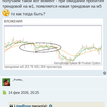
получаем такой вот момент - при ожидании пробития
трендовой на м1, появляется новая трендовая на м5
то как тогда быть?
ВЛОЖЕНИЯ
трендовая м5 (53.76 КБ) 264 просмотра
_Pumba_
Н
14 фев 2026, 20:25
е
п
р
LimeRose
писал(а):