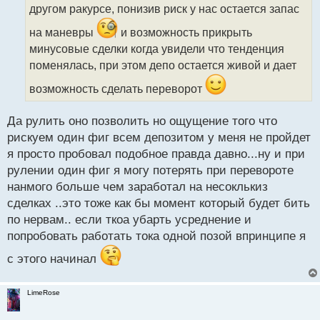
другом ракурсе, понизив риск у нас остается запас
и
т
на маневры
и возможность прикрыть
а
минусовые сделки когда увидели что тенденция
н
н
поменялась, при этом депо остается живой и дает
ы
возможность сделать переворот
й
п
о
Да рулить оно позволить но ощущение того что
с
рискуем один фиг всем депозитом у меня не пройдет
т
я просто пробовал подобное правда давно...ну и при
рулении один фиг я могу потерять при перевороте
нанмого больше чем заработал на несоклькиз
сделках ..это тоже как бы момент который будет бить
по нервам.. если ткоа убарть усреднение и
попробовать работать тока одной позой впринципе я
с этого начинал
LimeRose