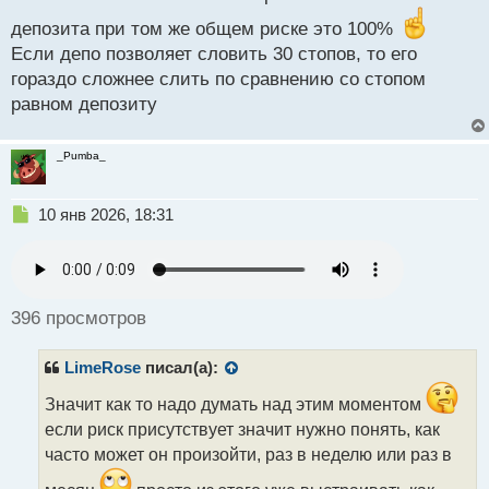
п
о
депозита при том же общем риске это 100%
с
Если депо позволяет словить 30 стопов, то его
т
гораздо сложнее слить по сравнению со стопом
равном депозиту
_Pumba_
Н
10 янв 2026, 18:31
е
п
р
о
ч
396 просмотров
и
т
LimeRose
писал(а):
а
н
Значит как то надо думать над этим моментом
н
если риск присутствует значит нужно понять, как
ы
й
часто может он произойти, раз в неделю или раз в
п
о