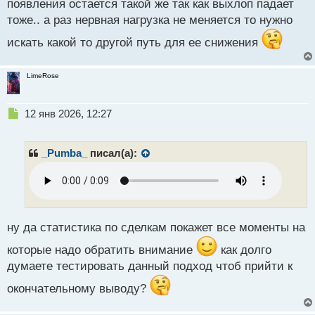
с
появления остается такой же так как выхлоп падает
т
тоже.. а раз нервная нагрузка не меняется то нужно
искать какой то другой путь для ее снижения
LimeRose
Н
12 янв 2026, 12:27
е
п
р
_Pumba_
писал(а):
о
ч
и
т
а
н
ну да статистика по сделкам покажет все моменты на
н
которые надо обратить внимание
как долго
ы
й
думаете тестировать данный подход чтоб прийти к
п
окончательному выводу?
о
с