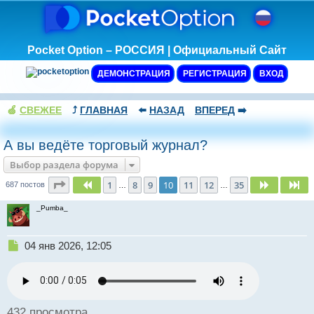
Pocket Option – РОССИЯ | Официальный Сайт
ДЕМОНСТРАЦИЯ
РЕГИСТРАЦИЯ
ВХОД
🍏
СВЕЖЕЕ
⤴️
ГЛАВНАЯ
⬅️
НАЗАД
ВПЕРЕД
➡️
А вы ведёте торговый журнал?
Выбор раздела форума
Страница
10
из
35
1
8
9
10
11
12
35
Пред.
След.
Сл
687 постов
…
…
_Pumba_
Н
04 янв 2026, 12:05
е
п
р
о
ч
432 просмотра