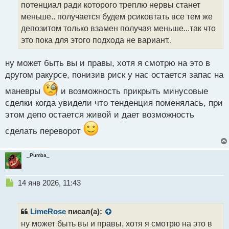
потенциал ради которого треплю нервы станет
и
т
меньше.. получается будем рсиковтать все тем же
а
депозитом только взамен получая меньше...так что
н
это пока для этого подхода не вариант..
н
ы
й
ну может быть вы и правы, хотя я смотрю на это в
п
другом ракурсе, понизив риск у нас остается запас на
о
с
маневры
и возможность прикрыть минусовые
т
сделки когда увидели что тенденция поменялась, при
этом депо остается живой и дает возможность
сделать переворот
_Pumba_
Н
14 янв 2026, 11:43
е
п
р
LimeRose
писал(а):
о
ну может быть вы и правы, хотя я смотрю на это в
ч