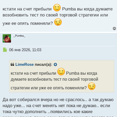
а
н
кстати на счет прибыли
Pumba вы когда думаете
н
возобновить тест по своей торговой стратегии или
ы
й
уже ее опять поменяли?
п
о
с
_Pumba_
т
Н
06 янв 2026, 11:03
е
п
р
LimeRose
писал(а):
о
ч
кстати на счет прибыли
Pumba вы когда
и
думаете возобновить тест по своей торговой
т
а
стратегии или уже ее опять поменяли?
н
н
Да вот собирался вчера но не сраслось.. а так думаю
ы
надо уже... на счет менять нет пока не думаю.. если
й
п
тока чутко дополнить ..появились кое какие
о