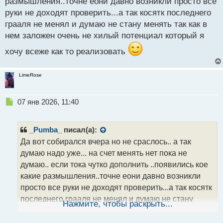
размышления..точне еони давно возникли просто все
с
руки не доходят проверить...а так косятк последнего
т
грааля не менял и думаю не стану менять так как в
нем заложен очень не хилый потенциал который я
хочу всеже как то реализовать
LimeRose
Н
07 янв 2026, 11:40
е
п
р
_Pumba_
писал(а):
о
Да вот собирался вчера но не сраслось.. а так
ч
думаю надо уже... на счет менять нет пока не
и
т
думаю.. если тока чутко дополнить ..появились кое
а
какие размышления..точне еони давно возникли
н
просто все руки не доходят проверить...а так косятк
н
последнего грааля не менял и думаю не стану
ы
Нажмите, чтобы раскрыть...
й
менять так как в нем заложен очень не хилый
п
потенциал который я хочу всеже как то реализовать