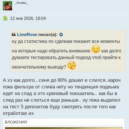
т
_Pumba_
Н
12 янв 2026, 18:04
е
п
р
LimeRose
писал(а):
о
ну да статистика по сделкам покажет все моменты
ч
и
на которые надо обратить внимание
как долго
т
думаете тестировать данный подход чтоб прийти к
а
н
окончательному выводу?
н
ы
А хз как долго...сеня до 80% дошел и слился..кароч
й
п
пока фильтра от слива нету но тенденция подеьма
о
идет на спад а это хреновый покзаатель.. как бы в
с
след раз не слиться еще раньше.. ну пока выделил
т
на тест 5 депозитов буду смотреть после того как
отработаю их
ВЛОЖЕНИЯ