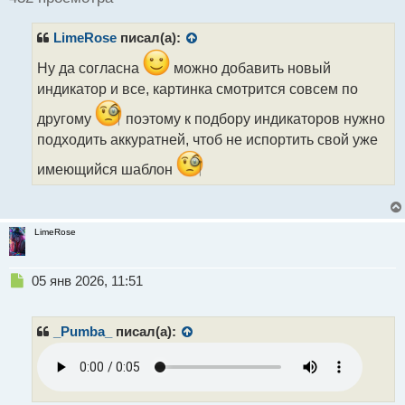
и
т
LimeRose
писал(а):
а
н
Ну да согласна
можно добавить новый
н
индикатор и все, картинка смотрится совсем по
ы
й
другому
поэтому к подбору индикаторов нужно
п
о
подходить аккуратней, чтоб не испортить свой уже
с
имеющийся шаблон
т
LimeRose
Н
05 янв 2026, 11:51
е
п
р
_Pumba_
писал(а):
о
ч
и
т