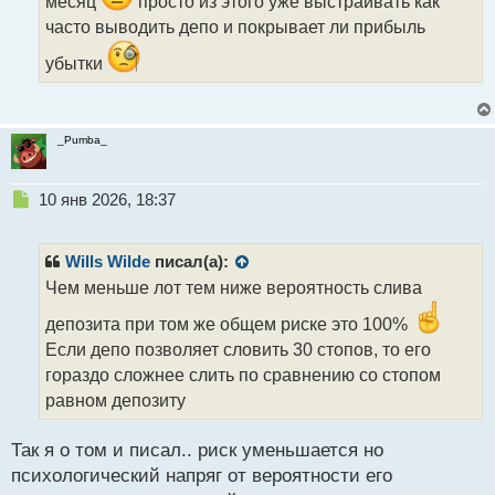
месяц
просто из этого уже выстраивать как
с
часто выводить депо и покрывает ли прибыль
т
убытки
_Pumba_
Н
10 янв 2026, 18:37
е
п
р
Wills Wilde
писал(а):
о
Чем меньше лот тем ниже вероятность слива
ч
и
депозита при том же общем риске это 100%
т
Если депо позволяет словить 30 стопов, то его
а
гораздо сложнее слить по сравнению со стопом
н
н
равном депозиту
ы
й
Так я о том и писал.. риск уменьшается но
п
психологический напряг от вероятности его
о