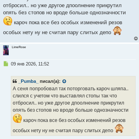
п
отбросил.. но уже другое дпоолнение прикрутил
о
с
опять без стопов но вроде больше однозначности
т
кароч пока все без особых изменений резов
особых нету ну не считая пару слитых депо
LimeRose
Н
09 янв 2026, 11:52
е
п
р
_Pumba_
писал(а):
о
А сеня попробовал так поторговать кароч шляпа..
ч
слился с учетом что выставлял стопы так что
и
т
отбросил.. но уже другое дпоолнение прикрутил
а
опять без стопов но вроде больше однозначности
н
н
кароч пока все без особых изменений резов
ы
особых нету ну не считая пару слитых депо
й
п