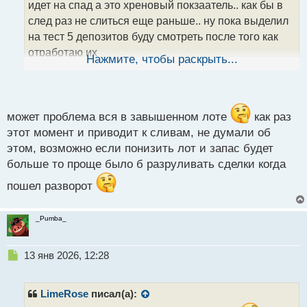
т
идет на спад а это хреновый покзаатель.. как бы в
а
след раз не слиться еще раньше.. ну пока выделил
н
на тест 5 депозитов буду смотреть после того как
н
отработаю их
ы
Нажмите, чтобы раскрыть...
й
п
о
с
т
может проблема вся в завышенном лоте
как раз
этот момент и приводит к сливам, не думали об
этом, возможно если понизить лот и запас будет
больше то проще было б разруливать сделки когда
пошел разворот
_Pumba_
Н
13 янв 2026, 12:28
е
п
р
LimeRose
писал(а):
о