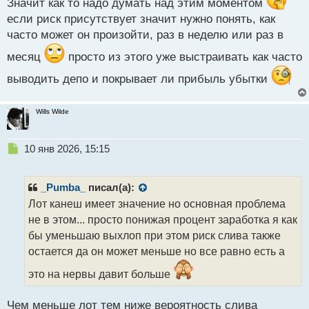
п
Значит как то надо думать над этим моментом
о
если риск присутствует значит нужно понять, как
с
часто может он произойти, раз в неделю или раз в
т
месяц
просто из этого уже выстраивать как часто
выводить депо и покрывает ли прибыль убытки
Wills Wilde
Н
10 янв 2026, 15:15
е
п
р
_Pumba_
писал(а):
о
Лот канеш имеет значение но основная проблема
ч
не в этом... просто понижая процент заработка я как
и
т
бы уменьшаю выхлоп при этом риск слива также
а
остается да он может меньше но все равно есть а
н
н
это на нервы давит больше
ы
й
Чем меньше лот тем ниже вероятность слива