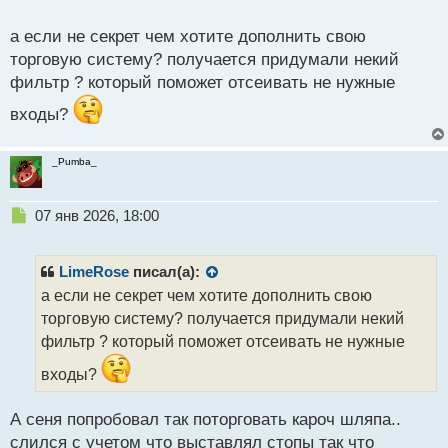
о
с
а если не секрет чем хотите дополнить свою
т
торговую систему? получается придумали некий
фильтр ? который поможет отсеивать не нужные
входы?
_Pumba_
Н
07 янв 2026, 18:00
е
п
р
LimeRose
писал(а):
о
а если не секрет чем хотите дополнить свою
ч
торговую систему? получается придумали некий
и
т
фильтр ? который поможет отсеивать не нужные
а
входы?
н
н
ы
А сеня попробовал так поторговать кароч шляпа..
й
слился с учетом что выставлял стопы так что