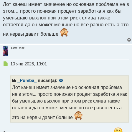
п
Лот канеш имеет значение но основная проблема не в
о
с
этом... просто понижая процент заработка я как бы
т
уменьшаю выхлоп при этом риск слива также
остается да он может меньше но все равно есть а это
на нервы давит больше
LimeRose
Н
10 янв 2026, 13:01
е
п
р
_Pumba_
писал(а):
о
Лот канеш имеет значение но основная проблема
ч
не в этом... просто понижая процент заработка я как
и
т
бы уменьшаю выхлоп при этом риск слива также
а
остается да он может меньше но все равно есть а
н
н
это на нервы давит больше
ы
й