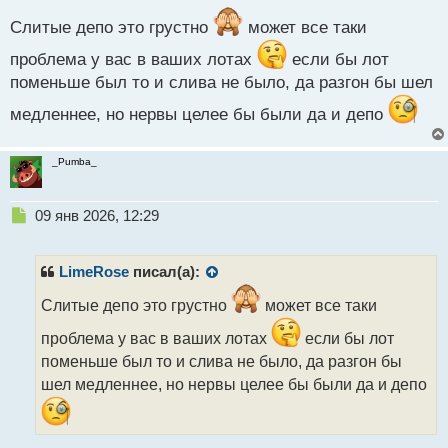
о
Слитые депо это грустно
может все таки
с
т
проблема у вас в ваших лотах
если бы лот
поменьше был то и слива не было, да разгон бы шел
медленнее, но нервы целее бы были да и депо
_Pumba_
Н
09 янв 2026, 12:29
е
п
р
LimeRose
писал(а):
о
ч
Слитые депо это грустно
может все таки
и
проблема у вас в ваших лотах
если бы лот
т
а
поменьше был то и слива не было, да разгон бы
н
шел медленнее, но нервы целее бы были да и депо
н
ы
й