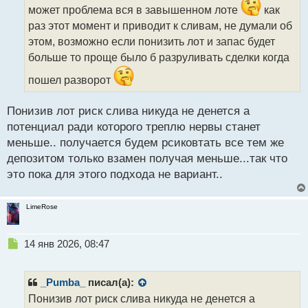
ч
может проблема вся в завышенном лоте
как
и
раз этот момент и приводит к сливам, не думали об
т
этом, возможно если понизить лот и запас будет
а
больше то проще было б разруливать сделки когда
н
н
пошел разворот
ы
й
п
Понизив лот риск слива никуда не денется а
о
потенциал ради которого треплю нервы станет
с
меньше.. получается будем рсиковтать все тем же
т
депозитом только взамен получая меньше...так что
это пока для этого подхода не вариант..
LimeRose
Н
14 янв 2026, 08:47
е
п
р
_Pumba_
писал(а):
о
Понизив лот риск слива никуда не денется а
ч