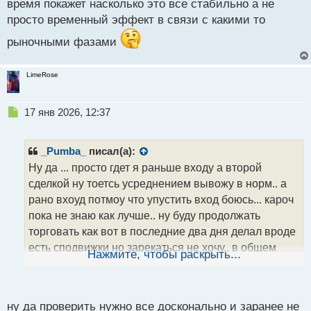
время покажет насколько это все стабильно а не
просто временный эффект в связи с какими то
рыночными фазами
LimeRose
Н
17 янв 2026, 12:37
е
п
р
_Pumba_
писал(а):
о
Ну да ... просто гдет я раньше входу а второй
ч
сделкой ну тоетсь усреднением вывожу в норм.. а
и
т
рано вхоуд потмоу что упустить вход боюсь... кароч
а
пока не знаю как лучше.. ну буду продолжать
н
торговать как вот в последние два дня делал вроде
н
есть сподвижки но зарекаться не хочу.. в общем
ы
Нажмите, чтобы раскрыть...
й
время покажет насколько это все стабильно а не
п
просто временный эффект в связи с какими то
о
с
рыночными фазами
ну да проверить нужно все досконально и заранее не