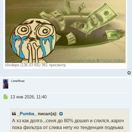
slivdepo (136.03 КБ) 361 просмотр
LimeRose
Н
13 янв 2026, 11:40
е
п
р
_Pumba_
писал(а):
о
А хз как долго...сеня до 80% дошел и слился..кароч
ч
пока фильтра от слива нету но тенденция подеьма
и