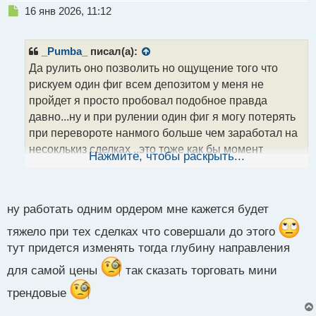
Н
16 янв 2026, 11:12
е
п
р
_Pumba_
писал(а):
о
Да рулить оно позволить но ощущение того что
ч
рискуем один фиг всем депозитом у меня не
и
т
пройдет я просто пробовал подобное правда
а
давно...ну и при рулении один фиг я могу потерять
н
при перевороте нанмого больше чем заработал на
н
несоклькиз сделках ..это тоже как бы момент
ы
Нажмите, чтобы раскрыть...
й
который будет бить по нервам.. если ткоа убарть
п
усреднение и попробовать работать тока одной
о
с
позой впринципе я с этого начинал
ну работать одним ордером мне кажется будет
т
тяжело при тех сделках что совершали до этого
тут придется изменять тогда глубину направления
для самой цены
так сказать торговать мини
трендовые