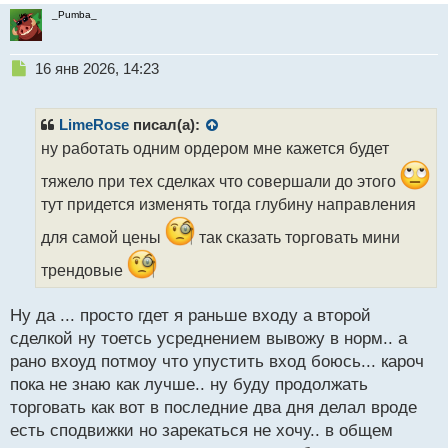
_Pumba_
Н
16 янв 2026, 14:23
е
п
р
LimeRose
писал(а):
о
ну работать одним ордером мне кажется будет
ч
и
тяжело при тех сделках что совершали до этого
т
тут придется изменять тогда глубину направления
а
н
для самой цены
так сказать торговать мини
н
ы
трендовые
й
п
Ну да ... просто гдет я раньше входу а второй
о
с
сделкой ну тоетсь усреднением вывожу в норм.. а
т
рано вхоуд потмоу что упустить вход боюсь... кароч
пока не знаю как лучше.. ну буду продолжать
торговать как вот в последние два дня делал вроде
есть сподвижки но зарекаться не хочу.. в общем