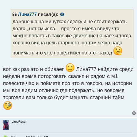
е
п
р
Лина777
писал(а):
о
да конечно на минутках сделку и не стоит держать
ч
долго , нет смысла.... просто я имела ввиду что
и
т
можно попасть в такое же движение на часе и тогда
а
хорошо видна цель старшего, но там чётко надо
н
н
понимать что уже пошёл именно этот заход
ы
й
п
вот как раз это и сбивает
Лина777 найдите среди
о
недели время поторговать скальп и рядом с м1
с
повесьте час и поймете про что я говорю, на истории
т
мы все видим отлично где подержать, но вовремя
торговли вам только будит мешать старший тайм
LimeRose