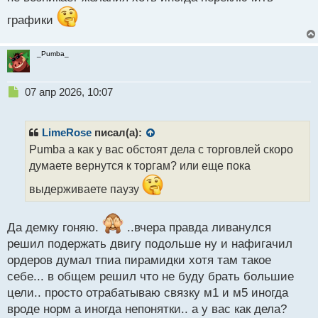
о
графики
с
т
_Pumba_
Н
07 апр 2026, 10:07
е
п
р
LimeRose
писал(а):
о
Pumba а как у вас обстоят дела с торговлей скоро
ч
думаете вернутся к торгам? или еще пока
и
т
выдерживаете паузу
а
н
н
Да демку гоняю.
..вчера правда ливанулся
ы
решил подержать двигу подольше ну и нафигачил
й
п
ордеров думал тпиа пирамидки хотя там такое
о
себе... в общем решил что не буду брать большие
с
цели.. просто отрабатываю связку м1 и м5 иногда
т
вроде норм а иногда непонятки.. а у вас как дела?