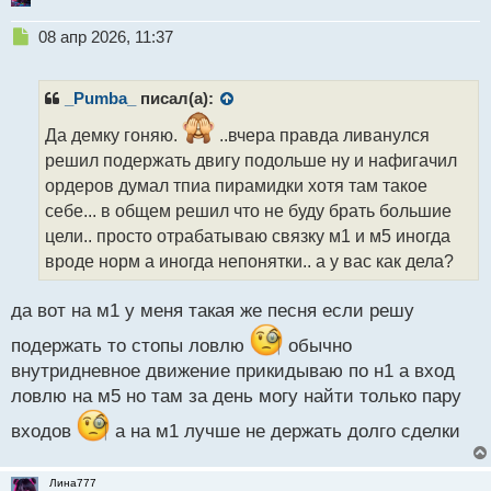
Н
08 апр 2026, 11:37
е
п
р
_Pumba_
писал(а):
о
ч
Да демку гоняю.
..вчера правда ливанулся
и
решил подержать двигу подольше ну и нафигачил
т
ордеров думал тпиа пирамидки хотя там такое
а
себе... в общем решил что не буду брать большие
н
н
цели.. просто отрабатываю связку м1 и м5 иногда
ы
вроде норм а иногда непонятки.. а у вас как дела?
й
п
да вот на м1 у меня такая же песня если решу
о
с
подержать то стопы ловлю
обычно
т
внутридневное движение прикидываю по н1 а вход
ловлю на м5 но там за день могу найти только пару
входов
а на м1 лучше не держать долго сделки
Лина777