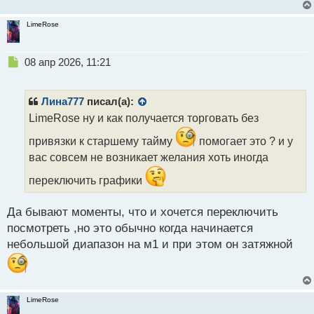
LimeRose
Н
08 апр 2026, 11:21
е
п
р
Лина777
писал(а):
о
LimeRose ну и как получается торговать без
ч
и
привязки к старшему тайму
помогает это ? и у
т
вас совсем не возникает желания хоть иногда
а
н
переключить графики
н
ы
Да бывают моменты, что и хочется переключить
й
п
посмотреть ,но это обычно когда начинается
о
небольшой диапазон на м1 и при этом он затяжной
с
т
LimeRose