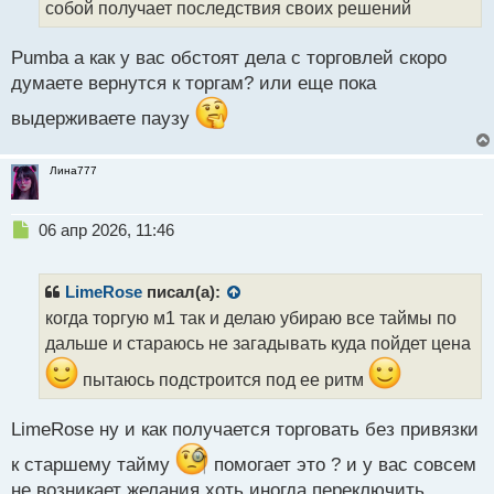
собой получает последствия своих решений
н
н
ы
Pumba а как у вас обстоят дела с торговлей скоро
й
думаете вернутся к торгам? или еще пока
п
о
выдерживаете паузу
с
т
Лина777
Н
06 апр 2026, 11:46
е
п
р
LimeRose
писал(а):
о
когда торгую м1 так и делаю убираю все таймы по
ч
дальше и стараюсь не загадывать куда пойдет цена
и
т
пытаюсь подстроится под ее ритм
а
н
н
LimeRose ну и как получается торговать без привязки
ы
к старшему тайму
помогает это ? и у вас совсем
й
п
не возникает желания хоть иногда переключить