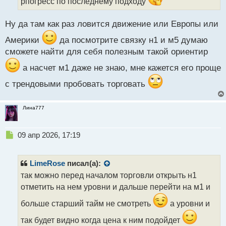
рпогресс по последнему подходу
п
о
с
Ну да там как раз ловится движение или Европы или
т
Америки
да посмотрите связку н1 и м5 думаю
сможете найти для себя полезным такой ориентир
а насчет м1 даже не знаю, мне кажется его проще
с трендовыми пробовать торговать
Лина777
Н
09 апр 2026, 17:19
е
п
р
LimeRose
писал(а):
о
так можно перед началом торговли открыть н1
ч
отметить на нем уровни и дальше перейти на м1 и
и
т
больше старший тайм не смотреть
а уровни и
а
н
так будет видно когда цена к ним подойдет
н