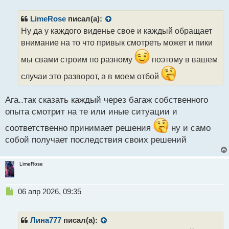
п
р
LimeRose
писал(а):
о
Ну да у каждого виденье свое и каждый обращает
ч
внимание на то что привык смотреть может и пики
и
т
мы свами строим по разному
поэтому в вашем
а
н
случаи это разворот, а в моем отбой
н
ы
Ага..так сказать каждый через багаж собственного
й
п
опыта смотрит на те или иные ситуации и
о
соответственно принимает решения
ну и само
с
т
собой получает последствия своих решений
LimeRose
Н
06 апр 2026, 09:35
е
п
р
Лина777
писал(а):
о