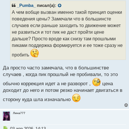
р
_Pumba_
писал(а):
о
А чем вобще вызван именно такой принцип оценки
ч
поведения цены? Замечали что в большинсте
и
т
случаев если раньше заходить то движение может
а
не развиться и тот пик не даст пройти цене
н
дальше? Просто вроде как снизу там прошлыми
н
пиками поддержка формируется и ее тоже сразу не
ы
й
пробить
п
о
с
Да просто часто замечала, что в большинстве
т
случаев , когда пик прошлый не пробивали, то это
обычно коррекция идет а не разворот ,
цена
доходит до него и потом резко начинает двигаться в
сторону куда шла изначально
Лина777
Н
03 апр 2026, 14:13