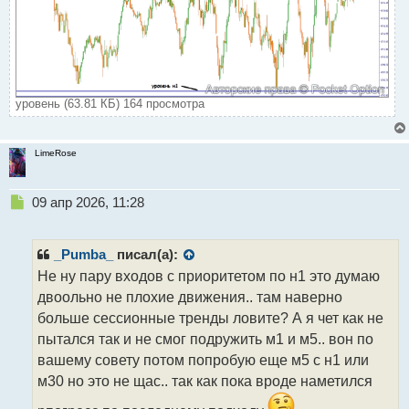
уровень (63.81 КБ) 164 просмотра
LimeRose
Н
09 апр 2026, 11:28
е
п
р
_Pumba_
писал(а):
о
Не ну пару входов с приоритетом по н1 это думаю
ч
двоольно не плохие движения.. там наверно
и
т
больше сессионные тренды ловите? А я чет как не
а
пытался так и не смог подружить м1 и м5.. вон по
н
вашему совету потом попробую еще м5 с н1 или
н
м30 но это не щас.. так как пока вроде наметился
ы
й