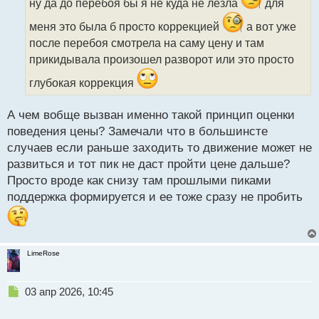
ч
ну да до перебоя бы я не куда не лезла
для
и
меня это была б просто коррекцией
а вот уже
т
а
после перебоя смотрела на саму цену и там
н
прикидывала произошел разворот или это просто
н
ы
глубокая коррекция
й
п
А чем вобще вызван именно такой принцип оценки
о
с
поведения цены? Замечали что в большинсте
т
случаев если раньше заходить то движение может не
развиться и тот пик не даст пройти цене дальше?
Просто вроде как снизу там прошлыми пиками
поддержка формируется и ее тоже сразу не пробить
LimeRose
Н
03 апр 2026, 10:45
е
п