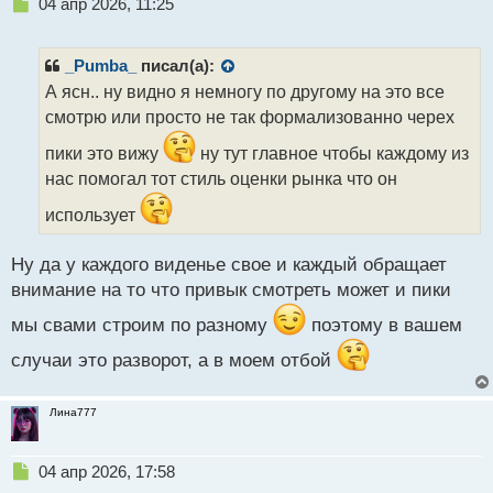
Н
04 апр 2026, 11:25
е
п
р
_Pumba_
писал(а):
о
А ясн.. ну видно я немногу по другому на это все
ч
смотрю или просто не так формализованно черех
и
т
пики это вижу
ну тут главное чтобы каждому из
а
нас помогал тот стиль оценки рынка что он
н
н
использует
ы
й
п
Ну да у каждого виденье свое и каждый обращает
о
внимание на то что привык смотреть может и пики
с
т
мы свами строим по разному
поэтому в вашем
случаи это разворот, а в моем отбой
Лина777
Н
04 апр 2026, 17:58
е