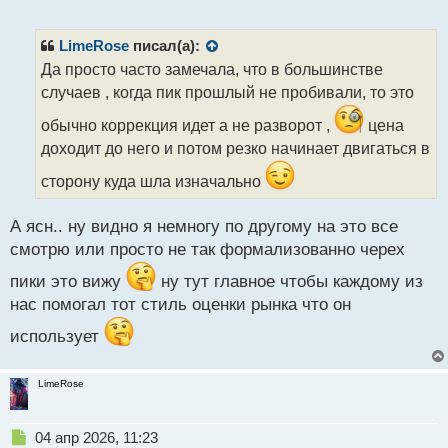
е
п
р
LimeRose
писал(а):
о
Да просто часто замечала, что в большинстве
ч
случаев , когда пик прошлый не пробивали, то это
и
т
обычно коррекция идет а не разворот ,
цена
а
доходит до него и потом резко начинает двигаться в
н
н
сторону куда шла изначально
ы
й
п
А ясн.. ну видно я немногу по другому на это все
о
смотрю или просто не так формализованно черех
с
т
пики это вижу
ну тут главное чтобы каждому из
нас помогал тот стиль оценки рынка что он
использует
LimeRose
Н
04 апр 2026, 11:23