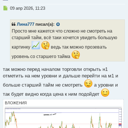
Н
09 апр 2026, 11:23
е
п
р
Лина777
писал(а):
о
Просто мне кажется что сложно не смотреть на
ч
старший тайм, всё таки хочется увидеть большую
и
т
картинку
ведь так можно прозевать
а
н
уровень со старшего тайма
н
ы
так можно перед началом торговли открыть н1
й
п
отметить на нем уровни и дальше перейти на м1 и
о
больше старший тайм не смотреть
а уровни и
с
т
так будет видно когда цена к ним подойдет
ВЛОЖЕНИЯ