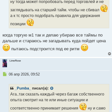
ну тогда может попробовать перед торговлей и не
ч
и
заглядывать на старший тайм. чтобы не сбивал
т
а к тс просто подобрать правила для удержания
а
н
позиции
н
ы
когда торгую м1 так и делаю убираю все таймы по
й
п
дальше и стараюсь не загадывать куда пойдет цена
о
пытаюсь подстроится под ее ритм
с
т
LimeRose
Н
06 апр 2026, 09:52
е
п
р
_Pumba_
писал(а):
о
Ага..так сказать каждый через багаж собственного
ч
опыта смотрит на те или иные ситуации и
и
т
соответственно принимает решения
ну и само
а