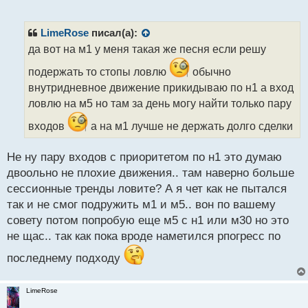
е
п
р
LimeRose
писал(а):
о
да вот на м1 у меня такая же песня если решу
ч
и
подержать то стопы ловлю
обычно
т
внутридневное движение прикидываю по н1 а вход
а
ловлю на м5 но там за день могу найти только пару
н
н
входов
а на м1 лучше не держать долго сделки
ы
й
п
Не ну пару входов с приоритетом по н1 это думаю
о
двоольно не плохие движения.. там наверно больше
с
сессионные тренды ловите? А я чет как не пытался
т
так и не смог подружить м1 и м5.. вон по вашему
совету потом попробую еще м5 с н1 или м30 но это
не щас.. так как пока вроде наметился рпогресс по
последнему подходу
LimeRose