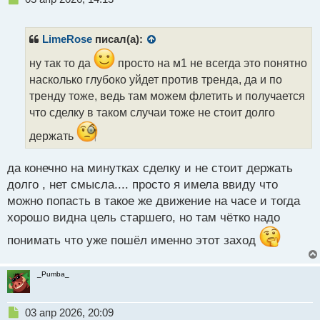
е
п
р
LimeRose
писал(а):
о
ч
ну так то да
просто на м1 не всегда это понятно
и
насколько глубоко уйдет против тренда, да и по
т
тренду тоже, ведь там можем флетить и получается
а
что сделку в таком случаи тоже не стоит долго
н
н
держать
ы
й
п
да конечно на минутках сделку и не стоит держать
о
долго , нет смысла.... просто я имела ввиду что
с
можно попасть в такое же движение на часе и тогда
т
хорошо видна цель старшего, но там чётко надо
понимать что уже пошёл именно этот заход
_Pumba_
Н
03 апр 2026, 20:09