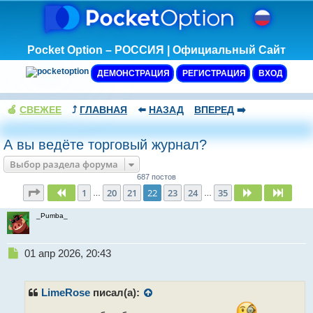
Pocket Option – РОССИЯ | Официальный Сайт
ДЕМОНСТРАЦИЯ
РЕГИСТРАЦИЯ
ВХОД
🍏
СВЕЖЕЕ
⤴️
ГЛАВНАЯ
⬅️
НАЗАД
ВПЕРЕД
➡️
А вы ведёте торговый журнал?
Выбор раздела форума
687 постов
Страница
22
из
35
1
20
21
22
23
24
35
Пред.
След.
След.
…
…
_Pumba_
Н
01 апр 2026, 20:43
е
п
р
LimeRose
писал(а):
о