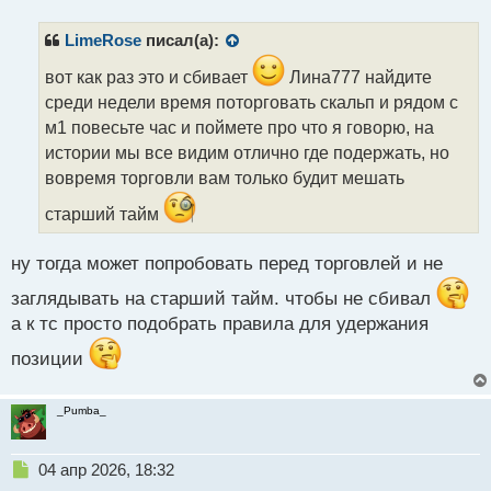
п
р
LimeRose
писал(а):
о
ч
вот как раз это и сбивает
Лина777 найдите
и
среди недели время поторговать скальп и рядом с
т
м1 повесьте час и поймете про что я говорю, на
а
истории мы все видим отлично где подержать, но
н
н
вовремя торговли вам только будит мешать
ы
старший тайм
й
п
о
ну тогда может попробовать перед торговлей и не
с
т
заглядывать на старший тайм. чтобы не сбивал
а к тс просто подобрать правила для удержания
позиции
_Pumba_
Н
04 апр 2026, 18:32
е