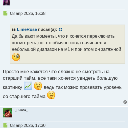
Н
08 апр 2026, 16:38
е
п
р
LimeRose
писал(а):
о
Да бывают моменты, что и хочется переключить
ч
посмотреть ,но это обычно когда начинается
и
т
небольшой диапазон на м1 и при этом он затяжной
а
н
н
ы
Просто мне кажется что сложно не смотреть на
й
старший тайм, всё таки хочется увидеть большую
п
о
картинку
ведь так можно прозевать уровень
с
т
со старшего тайма
_Pumba_
Н
08 апр 2026, 17:30