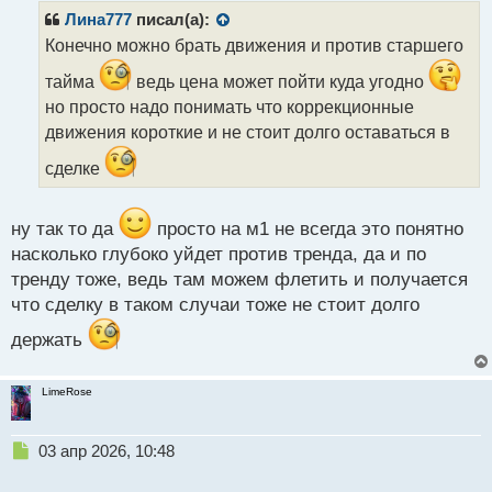
р
Лина777
писал(а):
о
Конечно можно брать движения и против старшего
ч
и
тайма
ведь цена может пойти куда угодно
т
но просто надо понимать что коррекционные
а
движения короткие и не стоит долго оставаться в
н
н
сделке
ы
й
п
ну так то да
просто на м1 не всегда это понятно
о
насколько глубоко уйдет против тренда, да и по
с
т
тренду тоже, ведь там можем флетить и получается
что сделку в таком случаи тоже не стоит долго
держать
LimeRose
Н
03 апр 2026, 10:48
е
п