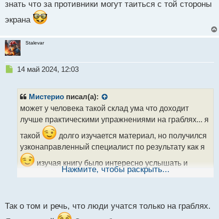
знать что за противники могут таиться с той стороны
экрана
Stalevar
Н
14 май 2024, 12:03
е
п
р
Мистерио
писал(а):
о
может у человека такой склад ума что доходит
ч
лучше практическими упражнениями на граблях... я
и
т
такой
долго изучается материал, но получился
а
узконаправленный специалист по результату как я
н
н
изучая книгу было интересно услышать и
ы
Нажмите, чтобы раскрыть...
сравнить свой путь попыток работы с рынками,
й
п
нужно знать что за противники могут таиться с той
о
с
стороны экрана
Так о том и речь, что люди учатся только на граблях.
т