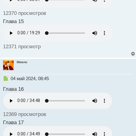
ы
й
12370 просмотров
п
о
Глава 15
с
т
12371 просмотр
Misterio
Н
04 май 2024, 08:45
е
Глава 16
п
р
о
ч
и
12369 просмотров
т
а
Глава 17
н
н