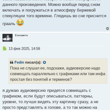
т
данного произведения. Можно вообще перед сном
включать и погружаться в атмосферу биржевой
спекуляции того времени. Глядишь во сне приснится
грааль
Елизавета
Н
13 фев 2025, 14:58
е
п
р
Fedin
писал(а):
о
Пока не слушал ее, подскажи, аудиоверсию надо
ч
совмещать параллельно с графиками или там инфа
и
т
простая без понятий и терминов?
а
н
я думаю аудиоверсию придется совмещать с
н
графиком, если будут описываться, паттерны,
ы
й
уровни, то лучше видеть эту картинку сразу, а не
п
просто представлять в голове, а то так можно на