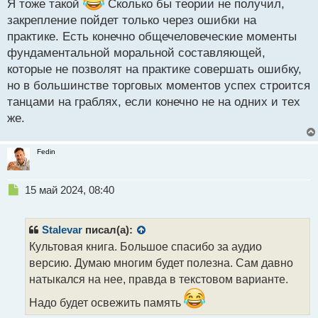
Я тоже такой
Сколько бы теории не получил,
закрепление пойдет только через ошибки на
практике. Есть конечно общечеловеческие моменты
фундаментальной моральной составляющей,
которые не позволят на практике совершать ошибку,
но в большинстве торговых моментов успех строится
танцами на граблях, если конечно не на одних и тех
же.
Fedin
Н
15 май 2024, 08:40
е
п
р
Stalevar
писал(а):
о
Культовая книга. Большое спасибо за аудио
ч
версию. Думаю многим будет полезна. Сам давно
и
т
натыкался на нее, правда в текстовом варианте.
а
Надо будет освежить память
н
н