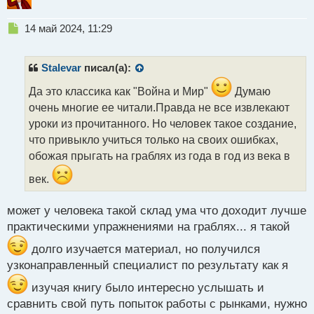
Н
14 май 2024, 11:29
е
п
р
Stalevar
писал(а):
о
ч
Да это классика как "Война и Мир"
Думаю
и
очень многие ее читали.Правда не все извлекают
т
уроки из прочитанного. Но человек такое создание,
а
что привыкло учиться только на своих ошибках,
н
н
обожая прыгать на граблях из года в год из века в
ы
век.
й
п
о
может у человека такой склад ума что доходит лучше
с
практическими упражнениями на граблях... я такой
т
долго изучается материал, но получился
узконаправленный специалист по результату как я
изучая книгу было интересно услышать и
сравнить свой путь попыток работы с рынками, нужно