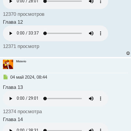
ы
й
12370 просмотров
п
о
Глава 12
с
т
12371 просмотр
Misterio
Н
04 май 2024, 08:44
е
Глава 13
п
р
о
ч
и
12374 просмотра
т
а
Глава 14
н
н