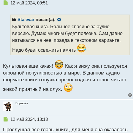
Н
12 май 2024, 09:51
й
е
п
п
о
р
с
Stalevar
писал(а):
о
т
Культовая книга. Большое спасибо за аудио
ч
версию. Думаю многим будет полезна. Сам давно
и
т
натыкался на нее, правда в текстовом варианте.
а
Надо будет освежить память
н
н
ы
Культовая еще какая!
Как я вижу она пользуется
й
п
огромной популярностью в мире. В данном аудио
о
формате книги озвучка превосходная и голос читает
с
т
живой приятный на слух.
Борисыч
Н
12 май 2024, 18:13
е
Прослушал все главы книги, для меня она оказалась
п