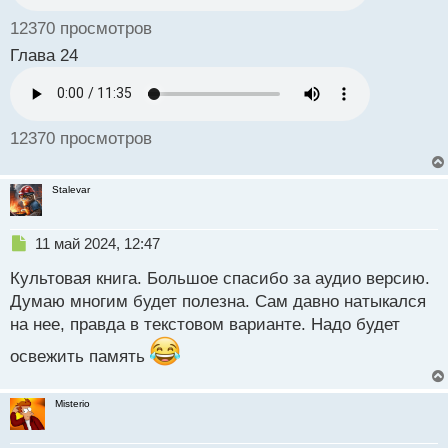
й
12370 просмотров
п
о
Глава 24
с
т
12370 просмотров
Stalevar
Н
11 май 2024, 12:47
е
Культовая книга. Большое спасибо за аудио версию.
п
р
Думаю многим будет полезна. Сам давно натыкался
о
на нее, правда в текстовом варианте. Надо будет
ч
и
освежить память
т
а
н
Misterio
н
ы