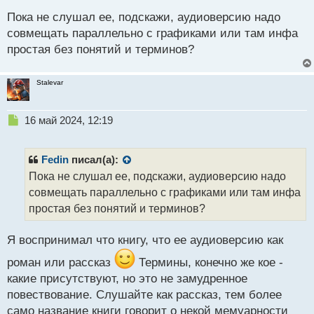
ы
Пока не слушал ее, подскажи, аудиоверсию надо
й
совмещать параллельно с графиками или там инфа
п
простая без понятий и терминов?
о
с
т
Stalevar
Н
16 май 2024, 12:19
е
п
р
Fedin
писал(а):
о
Пока не слушал ее, подскажи, аудиоверсию надо
ч
совмещать параллельно с графиками или там инфа
и
т
простая без понятий и терминов?
а
н
Я воспринимал что книгу, что ее аудиоверсию как
н
ы
роман или рассказ
Термины, конечно же кое -
й
какие присутствуют, но это не замудренное
п
повествование. Слушайте как рассказ, тем более
о
с
само название книги говорит о некой мемуарности