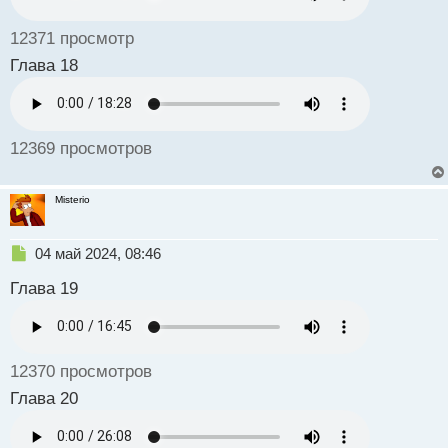
ы
й
12371 просмотр
п
о
Глава 18
с
т
12369 просмотров
Misterio
Н
04 май 2024, 08:46
е
Глава 19
п
р
о
ч
и
12370 просмотров
т
а
Глава 20
н
н