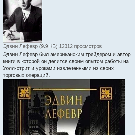
о
ч
и
т
а
н
н
ы
й
Эдвин Лефевр (9.9 КБ) 12312 просмотров
п
Эдвин Лефевр был американским трейдером и автор
о
книги в которой он делится своим опытом работы на
с
т
Уолл-стрит и уроками извлеченными из своих
торговых операций.