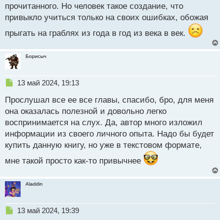
прочитанного. Но человек такое создание, что
с
т
привыкло учиться только на своих ошибках, обожая
прыгать на граблях из года в год из века в век.
Борисыч
Н
13 май 2024, 19:13
е
Прослушал все ее все главы, спасибо, бро, для меня
п
р
она оказалась полезной и довольно легко
о
воспринимается на слух. Да, автор много изложил
ч
информации из своего личного опыта. Надо бы будет
и
т
купить данную книгу, но уже в текстовом формате,
а
мне такой просто как-то привычнее
н
н
ы
Aladdin
й
п
о
Н
13 май 2024, 19:39
с
е