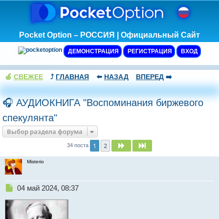
Pocket Option – РОССИЯ | Официальный Сайт
ДЕМОНСТРАЦИЯ
РЕГИСТРАЦИЯ
ВХОД
🍏
СВЕЖЕЕ
⤴️
ГЛАВНАЯ
⬅️
НАЗАД
ВПЕРЕД
➡️
🎧 АУДИОКНИГА "Воспоминания биржевого
спекулянта"
Выбор раздела форума
1
2
След.
След.
34 поста
Misterio
Н
04 май 2024, 08:37
е
п
р