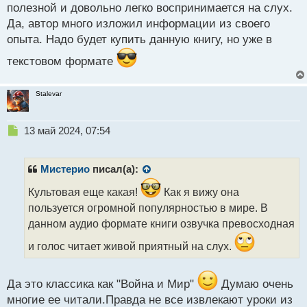
р
полезной и довольно легко воспринимается на слух.
о
Да, автор много изложил информации из своего
ч
опыта. Надо будет купить данную книгу, но уже в
и
т
текстовом формате
а
н
н
Stalevar
ы
й
п
Н
13 май 2024, 07:54
о
е
с
п
т
р
Мистерио
писал(а):
о
ч
Культовая еще какая!
Как я вижу она
и
пользуется огромной популярностью в мире. В
т
данном аудио формате книги озвучка превосходная
а
н
и голос читает живой приятный на слух.
н
ы
й
Да это классика как "Война и Мир"
Думаю очень
п
многие ее читали.Правда не все извлекают уроки из
о