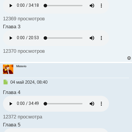
н
ы
й
12369 просмотров
п
о
Глава 3
с
т
12370 просмотров
Misterio
Н
04 май 2024, 08:40
е
Глава 4
п
р
о
ч
и
12372 просмотра
т
а
Глава 5
н