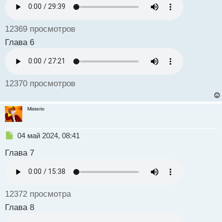
н
ы
й
12369 просмотров
п
о
Глава 6
с
т
12370 просмотров
Misterio
Н
04 май 2024, 08:41
е
Глава 7
п
р
о
ч
и
12372 просмотра
т
а
Глава 8
н