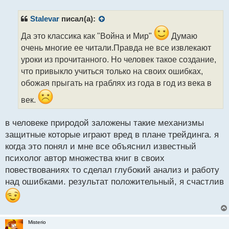
т
п
р
Stalevar
писал(а):
о
ч
Да это классика как "Война и Мир"
Думаю
и
очень многие ее читали.Правда не все извлекают
т
уроки из прочитанного. Но человек такое создание,
а
что привыкло учиться только на своих ошибках,
н
н
обожая прыгать на граблях из года в год из века в
ы
век.
й
п
о
в человеке природой заложены такие механизмы
с
защитные которые играют вред в плане трейдинга. я
т
когда это понял и мне все объяснил известный
психолог автор множества книг в своих
повествованиях то сделал глубокий анализ и работу
над ошибками. результат положительный, я счастлив
Misterio