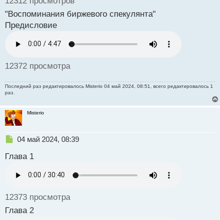
12312 просмотров
"Воспоминания биржевого спекулянта"
Предисловие
12372 просмотра
Последний раз редактировалось
Misterio
04 май 2024, 08:51, всего редактировалось 1
раз.
Misterio
Н
04 май 2024, 08:39
е
Глава 1
п
р
о
ч
и
12373 просмотра
т
а
Глава 2
н