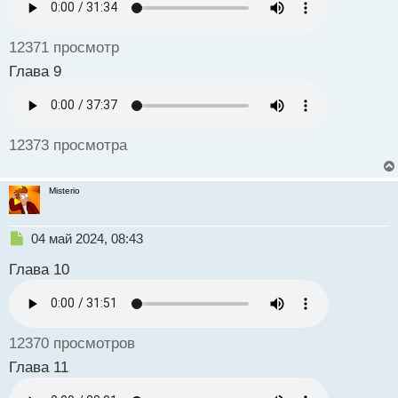
н
ы
й
12371 просмотр
п
о
Глава 9
с
т
12373 просмотра
Misterio
Н
04 май 2024, 08:43
е
Глава 10
п
р
о
ч
и
12370 просмотров
т
а
Глава 11
н
н