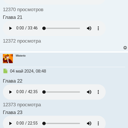
ы
й
12370 просмотров
п
о
Глава 21
с
т
12372 просмотра
Misterio
Н
04 май 2024, 08:48
е
Глава 22
п
р
о
ч
и
12373 просмотра
т
а
Глава 23
н
н
ы