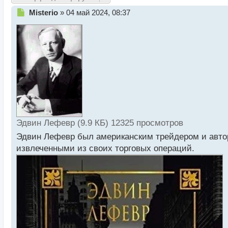
Н
Misterio
»
04 май 2024, 08:37
е
п
р
о
ч
и
т
а
н
н
ы
й
Эдвин Лефевр (9.9 КБ) 12325 просмотров
п
Эдвин Лефевр был американским трейдером и автор
о
извлеченными из своих торговых операций.
с
т