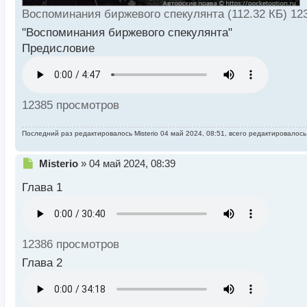
Воспоминания биржевого спекулянта (112.32 КБ) 12
"Воспоминания биржевого спекулянта"
Предисловие
12385 просмотров
Последний раз редактировалось
Misterio
04 май 2024, 08:51, всего редактировалось 
Н
Misterio
»
04 май 2024, 08:39
е
Глава 1
п
р
о
ч
и
12386 просмотров
т
а
Глава 2
н
н
ы