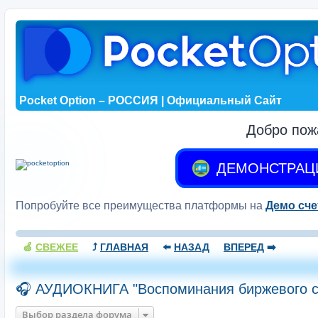
Pocket Option – РОССИЯ | Официальный Сайт
Добро пож
ДЕМОНСТРАЦ
Попробуйте все преимущества платформы на
Демо сче
🍏
СВЕЖЕЕ
⤴️
ГЛАВНАЯ
⬅️
НАЗАД
ВПЕРЕД
➡️
🎧 АУДИОКНИГА "Воспоминания биржевого с
Выбор раздела форума