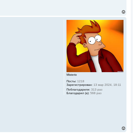
В
е
р
н
у
т
ь
с
я
к
н
а
ч
а
л
у
Misterio
Посты:
1218
Зарегистрирован:
13 мар 2024, 18:11
Поблагодарили:
313 раз
Благодарил (а):
568 раз
В
е