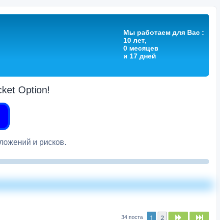
Мы работаем для Вас :
10 лет,
0 месяцев
и 17 дней
et Option!
вложений и рисков.
1
2
След.
След
34 поста