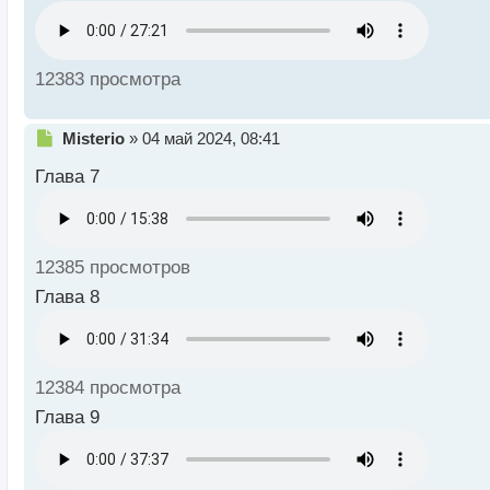
с
т
12383 просмотра
Н
Misterio
»
04 май 2024, 08:41
е
Глава 7
п
р
о
ч
и
12385 просмотров
т
а
Глава 8
н
н
ы
й
12384 просмотра
п
о
Глава 9
с
т