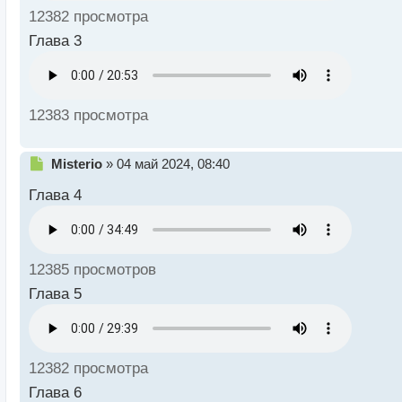
й
12382 просмотра
п
о
Глава 3
с
т
12383 просмотра
Н
Misterio
»
04 май 2024, 08:40
е
Глава 4
п
р
о
ч
и
12385 просмотров
т
а
Глава 5
н
н
ы
й
12382 просмотра
п
о
Глава 6