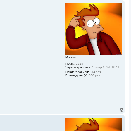
р
н
у
т
ь
с
я
к
н
а
ч
а
л
у
Misterio
Посты:
1218
Зарегистрирован:
13 мар 2024, 18:11
Поблагодарили:
313 раз
Благодарил (а):
568 раз
В
е
р
н
у
т