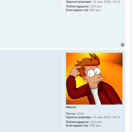
Зарегистрирован:
13 мар 2024, 18:11
Поблагодарили:
313 раз
Благодарил (а):
568 раз
В
е
р
н
у
т
ь
с
я
к
н
а
ч
а
л
у
Misterio
Посты:
1218
Зарегистрирован:
13 мар 2024, 18:11
Поблагодарили:
313 раз
Благодарил (а):
568 раз