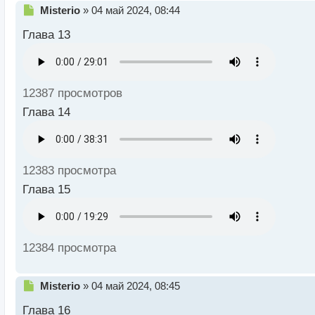
Н
Misterio
»
04 май 2024, 08:44
е
Глава 13
п
р
о
ч
и
12387 просмотров
т
а
Глава 14
н
н
ы
й
12383 просмотра
п
о
Глава 15
с
т
12384 просмотра
Н
Misterio
»
04 май 2024, 08:45
е
Глава 16
п