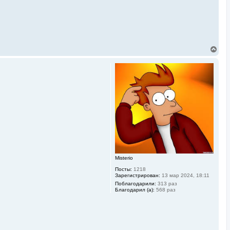
В
е
р
н
у
т
ь
с
я
к
н
а
ч
а
л
у
Misterio
Посты:
1218
Зарегистрирован:
13 мар 2024, 18:11
Поблагодарили:
313 раз
Благодарил (а):
568 раз