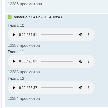
12386 просмотров
Н
Misterio
»
04 май 2024, 08:43
е
Глава 10
п
р
о
ч
и
12383 просмотра
т
а
Глава 11
н
н
ы
й
12383 просмотра
п
о
Глава 12
с
т
12384 просмотра