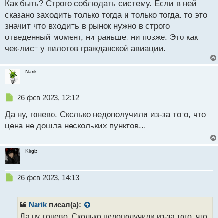
Как быть? Строго соблюдать систему. Если в ней
сказано заходить только тогда и только тогда, то это
значит что входить в рынок нужно в строго
отведенный момент, ни раньше, ни позже. Это как
чек-лист у пилотов гражданской авиации.
Narik
Н
26 фев 2023, 12:12
е
Да ну, гонево. Сколько недополучили из-за того, что
п
р
цена не дошла нескольких пунктов...
о
ч
и
Kirgiz
т
а
н
Н
26 фев 2023, 14:13
н
е
ы
п
й
р
Narik
писал(а):
п
о
Да ну, гонево. Сколько недополучили из-за того, что