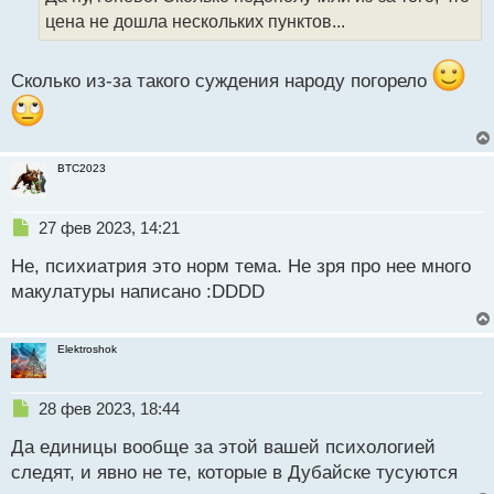
о
ч
цена не дошла нескольких пунктов...
с
и
т
т
а
Сколько из-за такого суждения народу погорело
н
н
ы
й
п
BTC2023
о
с
т
Н
27 фев 2023, 14:21
е
Не, психиатрия это норм тема. Не зря про нее много
п
р
макулатуры написано :DDDD
о
ч
и
Elektroshok
т
а
н
Н
28 фев 2023, 18:44
н
е
ы
Да единицы вообще за этой вашей психологией
п
й
р
следят, и явно не те, которые в Дубайске тусуются
п
о