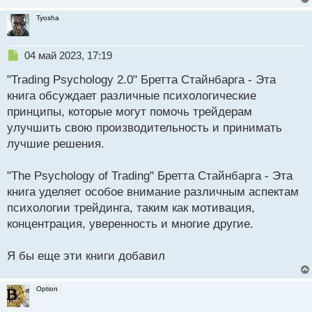
т
Tyosha
Н
04 май 2023, 17:19
е
"Trading Psychology 2.0" Бретта Стайнбарга - Эта
п
р
книга обсуждает различные психологические
о
принципы, которые могут помочь трейдерам
ч
улучшить свою производительность и принимать
и
т
лучшие решения.
а
н
"The Psychology of Trading" Бретта Стайнбарга - Эта
н
книга уделяет особое внимание различным аспектам
ы
й
психологии трейдинга, таким как мотивация,
п
концентрация, уверенность и многие другие.
о
с
Я бы еще эти книги добавил
т
Option