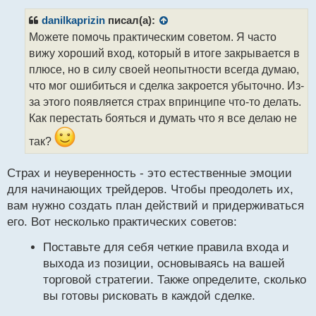
п
р
danilkaprizin
писал(а):
о
Можете помочь практическим советом. Я часто
ч
вижу хороший вход, который в итоге закрывается в
и
т
плюсе, но в силу своей неопытности всегда думаю,
а
что мог ошибиться и сделка закроется убыточно. Из-
н
за этого появляется страх впринципе что-то делать.
н
Как перестать бояться и думать что я все делаю не
ы
й
так?
п
о
с
Страх и неуверенность - это естественные эмоции
т
для начинающих трейдеров. Чтобы преодолеть их,
вам нужно создать план действий и придерживаться
его. Вот несколько практических советов:
Поставьте для себя четкие правила входа и
выхода из позиции, основываясь на вашей
торговой стратегии. Также определите, сколько
вы готовы рисковать в каждой сделке.