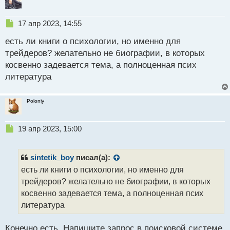
т
Н
17 апр 2023, 14:55
е
есть ли книги о психологии, но именно для
п
р
трейдеров? желательно не биографии, в которых
о
косвенно задевается тема, а полноценная псих
ч
литература
и
т
а
Poloniy
н
н
ы
Н
19 апр 2023, 15:00
й
е
п
п
о
р
sintetik_boy
писал(а):
с
о
есть ли книги о психологии, но именно для
т
ч
трейдеров? желательно не биографии, в которых
и
т
косвенно задевается тема, а полноценная псих
а
литература
н
н
Конечно есть. Напишите запрос в поисковой системе
ы