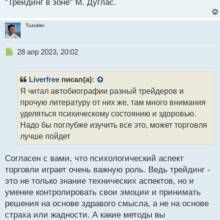
"Трейдинг в зоне" М. Дуглас.
Tuzuklei
Н
28 апр 2023, 20:02
е
п
р
Liverfree
писал(а):
о
Я читал автобиографии разный трейдеров и
ч
прочую литературу от них же, там много внимания
и
т
уделяться психическому состоянию и здоровью.
а
Надо бы поглубже изучить все это, может торговля
н
лучше пойдет
н
ы
й
Согласен с вами, что психологический аспект
п
торговли играет очень важную роль. Ведь трейдинг -
о
это не только знание технических аспектов, но и
с
умение контролировать свои эмоции и принимать
т
решения на основе здравого смысла, а не на основе
страха или жадности. А какие методы вы