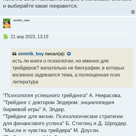
й
и выбирайте какая понравится.
п
о
treider_max
с
т
Н
21 апр 2023, 13:19
е
п
р
sintetik_boy
писал(а):
о
есть ли книги о психологии, но именно для
ч
трейдеров? желательно не биографии, в которых
и
т
косвенно задевается тема, а полноценная псих
а
литература
н
н
"Психология успешного трейдинга" А. Некрасова.
ы
й
"Трейдинг с доктором Элдером: энциклопедия
п
биржевой игры" А. Элдер.
о
"Трейдинг для жизни. Психологические стратегии
с
для финансового успеха" Б. Стиглиц и Д. Шроудер.
т
"Мысли и чувства трейдера" М. Доусон.