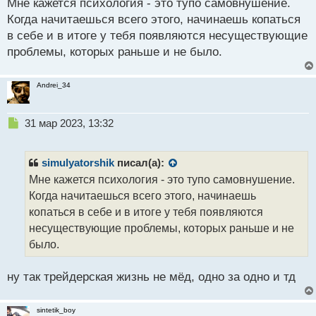
ы
Мне кажется психология - это тупо самовнушение.
п
й
р
Когда начитаешься всего этого, начинаешь копаться
п
о
в себе и в итоге у тебя появляются несуществующие
о
ч
проблемы, которых раньше и не было.
с
и
т
т
а
Andrei_34
н
н
ы
Н
31 мар 2023, 13:32
й
е
п
п
о
р
simulyatorshik
писал(а):
с
о
Мне кажется психология - это тупо самовнушение.
т
ч
Когда начитаешься всего этого, начинаешь
и
т
копаться в себе и в итоге у тебя появляются
а
несуществующие проблемы, которых раньше и не
н
было.
н
ы
й
ну так трейдерская жизнь не мёд, одно за одно и тд
п
о
sintetik_boy
с