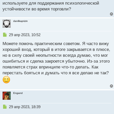
используете для поддержания психологической
устойчивости во время торговли?
danilkaprizin
Н
29 апр 2023, 10:52
е
Можете помочь практическим советом. Я часто вижу
п
р
хороший вход, который в итоге закрывается в плюсе,
о
но в силу своей неопытности всегда думаю, что мог
ч
ошибиться и сделка закроется убыточно. Из-за этого
и
т
появляется страх впринципе что-то делать. Как
а
перестать бояться и думать что я все делаю не так?
н
н
ы
й
Engand
п
о
с
Н
29 апр 2023, 18:39
т
е