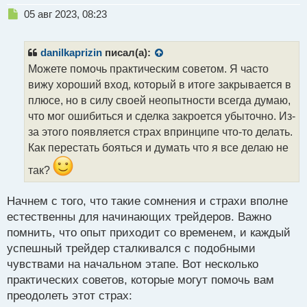
Н
05 авг 2023, 08:23
е
п
р
danilkaprizin
писал(а):
о
Можете помочь практическим советом. Я часто
ч
вижу хороший вход, который в итоге закрывается в
и
т
плюсе, но в силу своей неопытности всегда думаю,
а
что мог ошибиться и сделка закроется убыточно. Из-
н
за этого появляется страх впринципе что-то делать.
н
Как перестать бояться и думать что я все делаю не
ы
й
так?
п
о
с
Начнем с того, что такие сомнения и страхи вполне
т
естественны для начинающих трейдеров. Важно
помнить, что опыт приходит со временем, и каждый
успешный трейдер сталкивался с подобными
чувствами на начальном этапе. Вот несколько
практических советов, которые могут помочь вам
преодолеть этот страх: