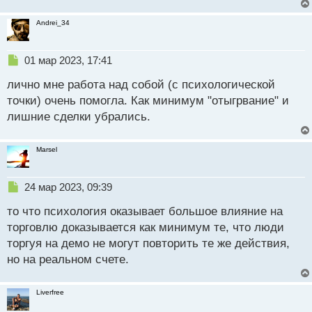
о
ч
с
и
Andrei_34
т
т
а
н
Н
01 мар 2023, 17:41
н
е
ы
лично мне работа над собой (с психологической
п
й
р
точки) очень помогла. Как минимум "отыгрвание" и
п
о
лишние сделки убрались.
о
ч
с
и
т
т
Marsel
а
н
н
Н
24 мар 2023, 09:39
ы
е
й
то что психология оказывает большое влияние на
п
п
р
торговлю доказывается как минимум те, что люди
о
о
торгуя на демо не могут повторить те же действия,
с
ч
но на реальном счете.
т
и
т
а
Liverfree
н
н