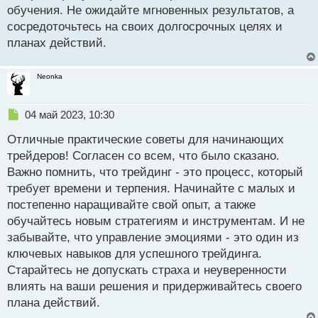
обучения. Не ожидайте мгновенных результатов, а
сосредоточьтесь на своих долгосрочных целях и
планах действий.
Neonka
Н
04 май 2023, 10:30
е
Отличные практические советы для начинающих
п
р
трейдеров! Согласен со всем, что было сказано.
о
Важно помнить, что трейдинг - это процесс, который
ч
требует времени и терпения. Начинайте с малых и
и
т
постепенно наращивайте свой опыт, а также
а
обучайтесь новым стратегиям и инструментам. И не
н
забывайте, что управление эмоциями - это один из
н
ключевых навыков для успешного трейдинга.
ы
й
Старайтесь не допускать страха и неуверенности
п
влиять на ваши решения и придерживайтесь своего
о
плана действий.
с