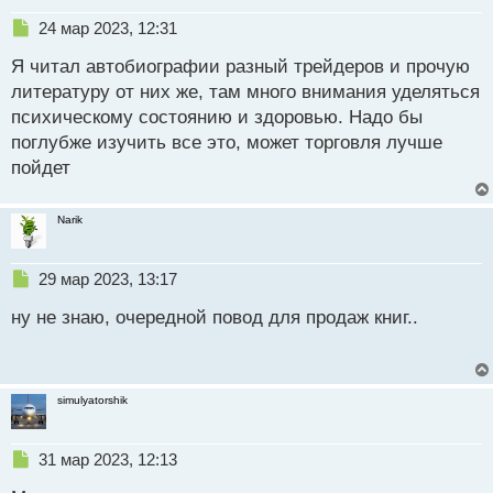
ы
Н
24 мар 2023, 12:31
й
е
п
Я читал автобиографии разный трейдеров и прочую
п
о
р
литературу от них же, там много внимания уделяться
с
о
психическому состоянию и здоровью. Надо бы
т
ч
поглубже изучить все это, может торговля лучше
и
т
пойдет
а
н
Narik
н
ы
й
Н
29 мар 2023, 13:17
п
е
о
ну не знаю, очередной повод для продаж книг..
п
с
р
т
о
ч
и
simulyatorshik
т
а
н
Н
31 мар 2023, 12:13
н
е