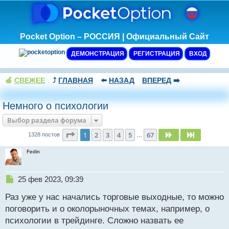
Pocket Option – РОССИЯ | Официальный Сайт
ДЕМОНСТРАЦИЯ
РЕГИСТРАЦИЯ
ВХОД
🍏
СВЕЖЕЕ
⤴️
ГЛАВНАЯ
⬅️
НАЗАД
ВПЕРЕД
➡️
Немного о психологии
Выбор раздела форума
Страница
1
из
67
1
2
3
4
5
67
След.
След.
1328 постов
…
Fedin
Н
25 фев 2023, 09:39
е
Раз уже у нас начались торговые выходные, то можно
п
р
поговорить и о околорыночных темах, например, о
о
психологии в трейдинге. Сложно назвать ее
ч