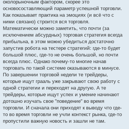
околорыночным фактором, скорее это
и
т
основосоставляющий параметр успешной торговли.
а
Как показывает практика на эмоциях (и всё что с
н
ними связано) строится вся торговля.
н
Математически можно заметить, что почти (за
ы
й
исключением абсурдных) торговая стратегия всегда
п
прибыльна, в этом можно убедиться достаточно
о
запустив робота на тестере стратегий: где-то будет
с
большой плюс, где-то не очень большой, но почти
т
всегда плюс. Однако почему-то многие начав
торговать по такой системе оказываются в минусе.
По завершении торговой недели те трейдеры,
которые ищут грааль уже закрывают свою работу с
одной стратегии и переходят на другую. А те
трейдеры, которые ищут успех и умение начинают
дотошно изучать свое "поведение" во время
торговли. И сначала они приходят к выводу что где-
то во время торговли не учли контекст рынка, где-то
пропустили важную новость и зашли не там.