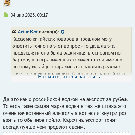
Н
04 апр 2025, 00:17
е
п
р
Artur Kot
писал(а):
о
Касаемо китайских товаров в прошлом могу
ч
ответить точно на этот вопрос - тогда шла эта
и
т
продукция и она была различная в основном по
а
бартеру и в ограниченных количествах и именно
н
поэтому китайцы старались отправлять реально
н
качественную продукцию. А после развала Союза
ы
Нажмите, чтобы раскрыть...
й
нужно было убрать дефицит и стали отправлять в
п
основном что придется.
о
с
Да это как с российской водкой на экспорт за рубеж.
т
То етсь таже самая марка водки в тех же штаха это
очень качественный алкоголь а вот если внутри рф
взять то обычное пойло. Кароч на экспорт гонят
всегда лучше чем продают своим.