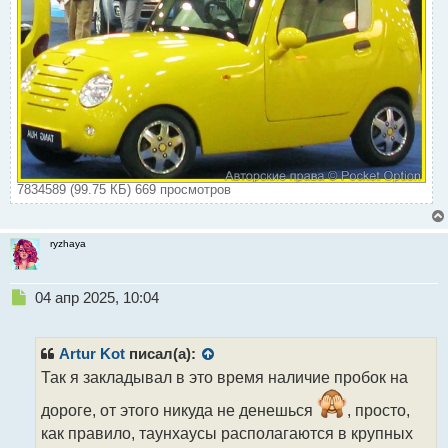
7834589 (99.75 КБ) 669 просмотров
ryzhaya
Н
04 апр 2025, 10:04
е
п
р
Artur Kot
писал(а):
о
Так я закладывал в это время наличие пробок на
ч
и
дороге, от этого никуда не денешься
, просто,
т
как правило, таунхаусы располагаются в крупных
а