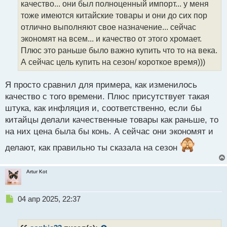
качество... они был полноценный импорт... у меня
и
т
тоже имеются китайские товары и они до сих пор
а
отлично выполняют свое назначение... сейчас
н
экономят на всем... и качество от этого хромает.
н
Плюс это раньше было важно купить что то на века.
ы
й
А сейчас цель купить на сезон/ короткое время)))
п
о
Я просто сравнил для примера, как изменилось
с
качество с того времени. Плюс присутствует такая
т
штука, как инфляция и, соответственно, если бы
китайцы делали качественные товары как раньше, то
на них цена была бы конь. А сейчас они экономят и
делают, как правильно ты сказала на сезон
Artur Kot
Н
04 апр 2025, 22:37
е
п
р