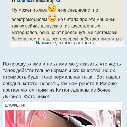
sophic33
писал(а):
о
ч
Ну может и хлам
я не специалист по
и
электромобилям
но читала про эти машины-
т
а
так их сейчас выпускают из качественных
н
материалов, оснащают продвинутыми системами
н
безопасности, над экстерьером работают именитые
ы
Нажмите, чтобы раскрыть...
дизайнеры.... а в европейских и американских
й
п
машинах тоже тоже стоят китайские батареи.
о
с
По поводу хлама и не хлама могу сказать, что часть
т
тачек действительно нормального качества, но их
стоимость будет тоже нормальная такая. Вот нашел
сегодня, кстати, новость, как Вам ребята в Россию
поставляются тачки из Китая сделаны из бочек
Лукойла. Фото ниже!
ВЛОЖЕНИЯ