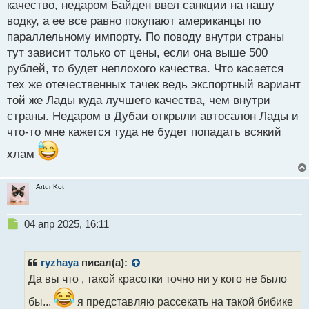
п
качество, недаром Байден ввел санкции на нашу
о
водку, а ее все равно покупают американцы по
с
параллельному импорту. По поводу внутри страны
т
тут зависит только от цены, если она выше 500
рублей, то будет неплохого качества. Что касается
тех же отечественных тачек ведь экспортный вариант
той же Лады куда лучшего качества, чем внутри
страны. Недаром в Дубаи открыли автосалон Лады и
что-то мне кажется туда не будет попадать всякий
хлам
Artur Kot
Н
04 апр 2025, 16:11
е
п
р
ryzhaya
писал(а):
о
Да вы что , такой красотки точно ни у кого не было
ч
и
бы...
я представляю рассекать на такой бибике