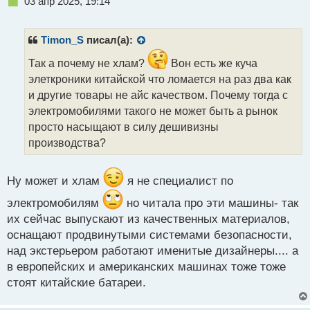
Н
03 апр 2025, 19:14
е
п
р
Timon_S
писал(а):
о
ч
Так а почему не хлам?
Вон есть же куча
и
элеткроники китайской что ломается на раз два как
т
и другие товары не айс качеством. Почему тогда с
а
электромобилями такого не может быть а рынок
н
н
просто насыщают в силу дешивизны
ы
производства?
й
п
о
Ну может и хлам
я не специалист по
с
т
электромобилям
но читала про эти машины- так
их сейчас выпускают из качественных материалов,
оснащают продвинутыми системами безопасности,
над экстерьером работают именитые дизайнеры.... а
в европейских и американских машинах тоже тоже
стоят китайские батареи.