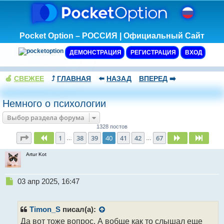
Pocket Option – РОССИЯ | Официальный Сайт
ДЕМОНСТРАЦИЯ
РЕГИСТРАЦИЯ
ВХОД
🍏
СВЕЖЕЕ
⤴️
ГЛАВНАЯ
⬅️
НАЗАД
ВПЕРЕД
➡️
Немного о психологии
Выбор раздела форума
1328 постов
Страница
40
из
67
1
38
39
40
41
42
67
Пред.
След.
След.
…
…
Artur Kot
Н
03 апр 2025, 16:47
е
п
р
Timon_S
писал(а):
о
Да вот тоже вопрос. А вобще как то слышал еще