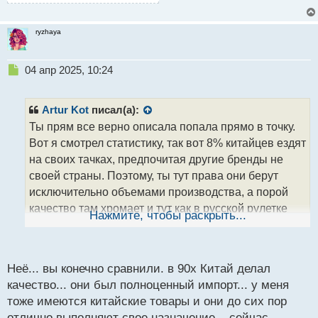
ryzhaya
Н
04 апр 2025, 10:24
е
п
р
Artur Kot
писал(а):
о
Ты прям все верно описала попала прямо в точку.
ч
Вот я смотрел статистику, так вот 8% китайцев ездят
и
т
на своих тачках, предпочитая другие бренды не
а
своей страны. Поэтому, ты тут права они берут
н
исключительно объемами производства, а порой
н
качество там хромает и тут как в русской рулетке
ы
Нажмите, чтобы раскрыть...
й
повезет, не повезет
Вон у меня у мамы до сих
п
пор чайник китайский живой, который она купила на
о
с
базаре еще в середине 90-х, вот так-то... И взять
Неё... вы конечно сравнили. в 90х Китай делал
т
что современное - у меня были беспроводные
качество... они был полноценный импорт... у меня
наушники, которые дали дубу уже на второй день.
тоже имеются китайские товары и они до сих пор
Вот как так? Тоже были китайские, тут короче не
отлично выполняют свое назначение... сейчас