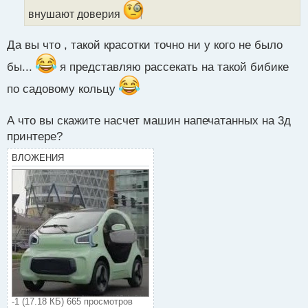
ы
внушают доверия
й
п
о
Да вы что , такой красотки точно ни у кого не было
с
т
бы...
я представляю рассекать на такой бибике
по садовому кольцу
А что вы скажите насчет машин напечатанных на 3д
принтере?
ВЛОЖЕНИЯ
-1 (17.18 КБ) 665 просмотров