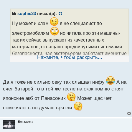
е
п
р
sophic33
писал(а):
о
ч
Ну может и хлам
я не специалист по
и
электромобилям
но читала про эти машины-
т
а
так их сейчас выпускают из качественных
н
материалов, оснащают продвинутыми системами
н
безопасности, над экстерьером работают именитые
ы
Нажмите, чтобы раскрыть...
дизайнеры.... а в европейских и американских
й
п
машинах тоже тоже стоят китайские батареи.
о
с
т
Да я тоже не сильно секу так слышал инфу
А на
счет батарей то в той же тесле на скок помню стоят
японские акб от Панасоник
Может щас чет
поменялось но думаю врятли
Елизавета