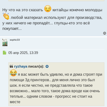
й
п
Ну что на это сказать
китайцы конечно молодцы
о
с
любой материал используют для производства,
т
у них ничего не пропадёт... глупцы-кто это всё
покупает...
sophic33
Н
05 апр 2025, 13:39
е
п
р
ryzhaya
писал(а):
о
ч
я вас может быть удивлю, но и дома строят при
и
помощи 3д принтеров.. для меня лично это был
т
шок. я если честно, не представляла что такое
а
возможно... мало того, такое дома вроде как очень
н
н
теплые... одним словом - прогресс не стоит на
ы
месте
й