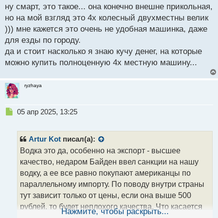
о
ну смарт, это такое... она конечно внешне прикольная,
с
но на мой взгляд это 4х колесный двухместны велик
т
))) мне кажется это очень не удобная машинка, даже
для езды по городу.
да и стоит насколько я знаю кучу денег, на которые
можно купить полноценную 4х местную машину...
ryzhaya
Н
05 апр 2025, 13:25
е
п
р
Artur Kot
писал(а):
о
Водка это да, особенно на экспорт - высшее
ч
качество, недаром Байден ввел санкции на нашу
и
т
водку, а ее все равно покупают американцы по
а
параллельному импорту. По поводу внутри страны
н
тут зависит только от цены, если она выше 500
н
рублей, то будет неплохого качества. Что касается
ы
Нажмите, чтобы раскрыть...
й
тех же отечественных тачек ведь экспортный