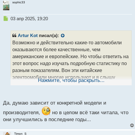
sophic33
Н
03 апр 2025, 19:20
е
п
р
Artur Kot
писал(а):
о
Возможно и действительно какие-то автомобили
ч
оказываются более качественные, чем
и
т
американские и европейские. Но чтобы ответить на
а
этот вопрос надо изучать подробную статистику по
н
разным показателям. Вон эти китайские
н
электромобили многие используют и я слышу
ы
Нажмите, чтобы раскрыть...
й
довольно противоречивые отзывы от людей. Опять
п
же мне кажется, что все зависит от конкретного
о
с
производителя
Да, думаю зависит от конкретной модели и
т
производителя,
но в целом всё таки читала, что
они улучшились в последние годы...
Timon_S