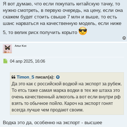
н
Я вот думаю, что если покупать китайскую тачку, то
ы
нужно смотреть, в первую очередь, на цену, если она
й
скажем будет стоить свыше 7 млн и выше, то есть
п
шанс нарваться на качественную модель, если ниже
о
с
5, то велик риск получить корыто
т
Artur Kot
Н
04 апр 2025, 16:06
е
п
р
Timon_S
писал(а):
о
Да это как с российской водкой на экспорт за рубеж.
ч
То етсь таже самая марка водки в тех же штаха это
и
т
очень качественный алкоголь а вот если внутри рф
а
взять то обычное пойло. Кароч на экспорт гонят
н
всегда лучше чем продают своим.
н
ы
й
Водка это да, особенно на экспорт - высшее