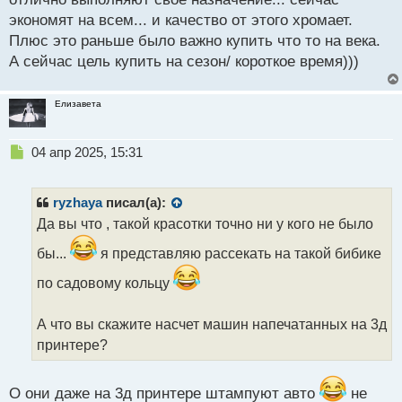
угадаешь. Так что если хочется надежного качества,
экономят на всем... и качество от этого хромает.
то это не про эту страну.
Плюс это раньше было важно купить что то на века.
А сейчас цель купить на сезон/ короткое время)))
Елизавета
Н
04 апр 2025, 15:31
е
п
р
ryzhaya
писал(а):
о
Да вы что , такой красотки точно ни у кого не было
ч
и
бы...
я представляю рассекать на такой бибике
т
а
по садовому кольцу
н
н
А что вы скажите насчет машин напечатанных на 3д
ы
принтере?
й
п
о
О они даже на 3д принтере штампуют авто
не
с