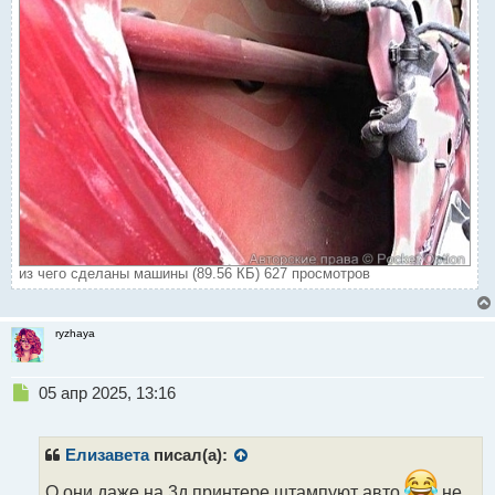
из чего сделаны машины (89.56 КБ) 627 просмотров
ryzhaya
Н
05 апр 2025, 13:16
е
п
р
Елизавета
писал(а):
о
ч
О они даже на 3д принтере штампуют авто
не