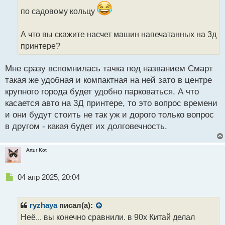
т
а
по садовому кольцу
н
н
А что вы скажите насчет машин напечатанных на 3д
ы
принтере?
й
п
о
Мне сразу вспомнилась тачка под названием Смарт
с
такая же удобная и компактная на ней зато в центре
т
крупного города будет удобно парковаться. А что
касается авто на 3Д принтере, то это вопрос времени
и они будут стоить не так уж и дорого только вопрос
в другом - какая будет их долговечность.
Artur Kot
Н
04 апр 2025, 20:04
е
п
р
ryzhaya
писал(а):
о
Неё... вы конечно сравнили. в 90х Китай делал
ч