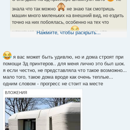
и
знала что так можно
не знаю так смотришь
т
а
машин много миленьких на внешний вид, но ездить
н
точно на них побоялась, особенно на тех что
н
ы
штампуют на 3 д принтере
надеюсь что
Нажмите, чтобы раскрыть...
й
материал при печати кузова используют более или
п
менее усиленный, а то даже при с столкновении с
о
с
велосипедом придется делать ремонт
т
я вас может быть удивлю, но и дома строят при
помощи 3д принтеров.. для меня лично это был шок.
я если честно, не представляла что такое возможно...
мало того, такое дома вроде как очень теплые...
одним словом - прогресс не стоит на месте
ВЛОЖЕНИЯ