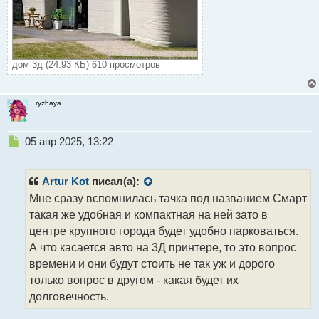
дом 3д (24.93 КБ) 610 просмотров
ryzhaya
Н
05 апр 2025, 13:22
е
п
р
Artur Kot
писал(а):
о
Мне сразу вспомнилась тачка под названием Смарт
ч
такая же удобная и компактная на ней зато в
и
т
центре крупного города будет удобно парковаться.
а
А что касается авто на 3Д принтере, то это вопрос
н
времени и они будут стоить не так уж и дорого
н
только вопрос в другом - какая будет их
ы
й
долговечность.
п