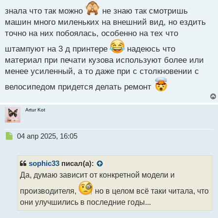
т
знала что так можно
не знаю так смотришь
машин много миленьких на внешний вид, но ездить
точно на них побоялась, особенно на тех что
штампуют на 3 д принтере
надеюсь что
материал при печати кузова используют более или
менее усиленный, а то даже при с столкновении с
велосипедом придется делать ремонт
Artur Kot
Н
04 апр 2025, 16:05
е
п
р
sophic33
писал(а):
о
Да, думаю зависит от конкретной модели и
ч
и
производителя,
но в целом всё таки читала, что
т
они улучшились в последние годы...
а
н