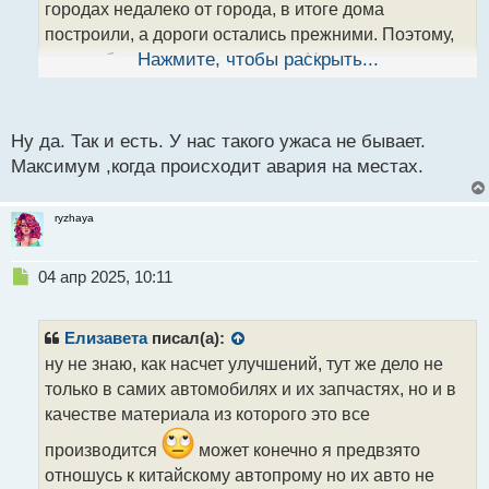
городах недалеко от города, в итоге дома
н
н
построили, а дороги остались прежними. Поэтому,
ы
эта проблема крупных городов. Но опять же нужно
Нажмите, чтобы раскрыть...
й
смотреть, как далеко от дома находится работа. Вот
п
хорошо людям, которые живут в малых городах и
о
с
там нет проблем с дорожными заторами и они
Ну да. Так и есть. У нас такого ужаса не бывает.
т
Максимум ,когда происходит авария на местах.
порой добираются до работы за 10-20 минут
ryzhaya
Н
04 апр 2025, 10:11
е
п
р
Елизавета
писал(а):
о
ну не знаю, как насчет улучшений, тут же дело не
ч
только в самих автомобилях и их запчастях, но и в
и
т
качестве материала из которого это все
а
производится
может конечно я предвзято
н
н
отношусь к китайскому автопрому но их авто не