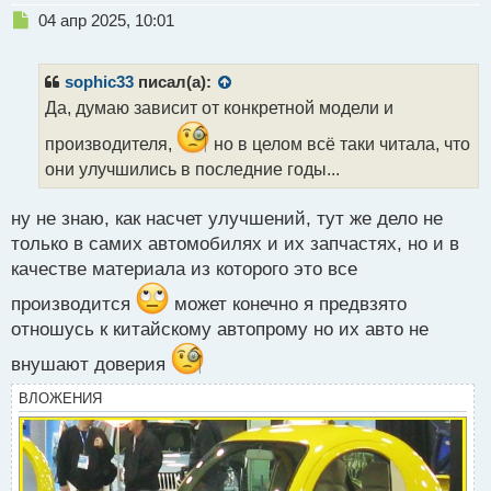
Н
04 апр 2025, 10:01
е
п
р
sophic33
писал(а):
о
Да, думаю зависит от конкретной модели и
ч
и
производителя,
но в целом всё таки читала, что
т
они улучшились в последние годы...
а
н
н
ну не знаю, как насчет улучшений, тут же дело не
ы
только в самих автомобилях и их запчастях, но и в
й
качестве материала из которого это все
п
о
производится
может конечно я предвзято
с
отношусь к китайскому автопрому но их авто не
т
внушают доверия
ВЛОЖЕНИЯ