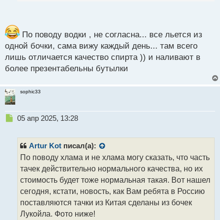
п
вариант той же Лады куда лучшего качества, чем
о
внутри страны. Недаром в Дубаи открыли
с
автосалон Лады и что-то мне кажется туда не будет
т
По поводу водки , не согласна... все льется из
одной бочки, сама вижу каждый день... там всего
попадать всякий хлам
лишь отличается качество спирта )) и наливают в
более презентабельны бутылки
sophic33
Н
05 апр 2025, 13:28
е
п
р
Artur Kot
писал(а):
о
По поводу хлама и не хлама могу сказать, что часть
ч
тачек действительно нормального качества, но их
и
т
стоимость будет тоже нормальная такая. Вот нашел
а
сегодня, кстати, новость, как Вам ребята в Россию
н
поставляются тачки из Китая сделаны из бочек
н
Лукойла. Фото ниже!
ы