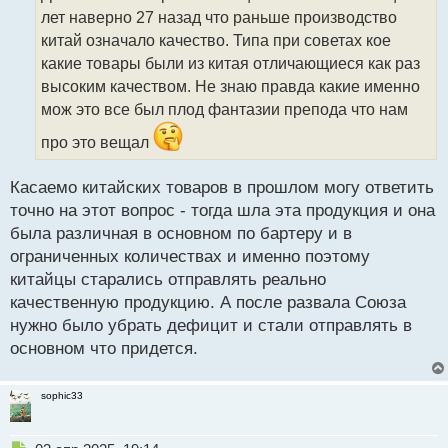
ч
лет наверно 27 назад что раньше производство
и
т
китай означало качество. Типа при советах кое
а
какие товары были из китая отличающиеся как раз
н
высоким качеством. Не знаю правда какие именно
н
мож это все был плод фантазии препода что нам
ы
й
про это вещал
п
о
с
Касаемо китайских товаров в прошлом могу ответить
т
точно на этот вопрос - тогда шла эта продукция и она
была различная в основном по бартеру и в
ограниченных количествах и именно поэтому
китайцы старались отправлять реально
качественную продукцию. А после развала Союза
нужно было убрать дефицит и стали отправлять в
основном что придется.
sophic33