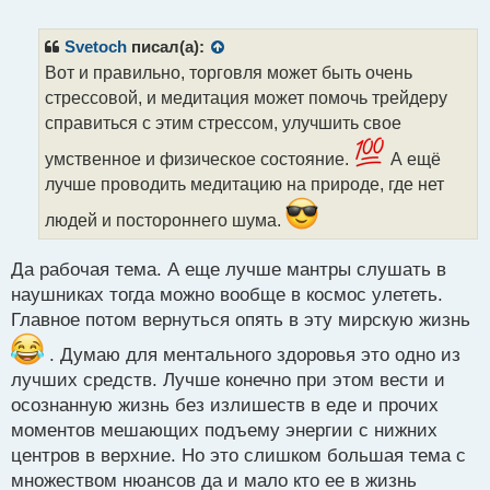
е
п
р
Svetoch
писал(а):
о
Вот и правильно, торговля может быть очень
ч
стрессовой, и медитация может помочь трейдеру
и
т
справиться с этим стрессом, улучшить свое
а
умственное и физическое состояние.
А ещё
н
н
лучше проводить медитацию на природе, где нет
ы
людей и постороннего шума.
й
п
о
Да рабочая тема. А еще лучше мантры слушать в
с
наушниках тогда можно вообще в космос улететь.
т
Главное потом вернуться опять в эту мирскую жизнь
. Думаю для ментального здоровья это одно из
лучших средств. Лучше конечно при этом вести и
осознанную жизнь без излишеств в еде и прочих
моментов мешающих подъему энергии с нижних
центров в верхние. Но это слишком большая тема с
множеством нюансов да и мало кто ее в жизнь