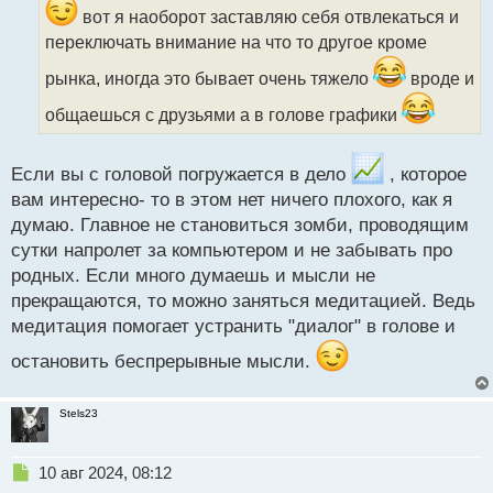
и
вот я наоборот заставляю себя отвлекаться и
т
переключать внимание на что то другое кроме
а
н
рынка, иногда это бывает очень тяжело
вроде и
н
ы
общаешься с друзьями а в голове графики
й
п
о
Если вы с головой погружается в дело
, которое
с
вам интересно- то в этом нет ничего плохого, как я
т
думаю. Главное не становиться зомби, проводящим
сутки напролет за компьютером и не забывать про
родных. Если много думаешь и мысли не
прекращаются, то можно заняться медитацией. Ведь
медитация помогает устранить "диалог" в голове и
остановить беспрерывные мысли.
Stels23
Н
10 авг 2024, 08:12
е