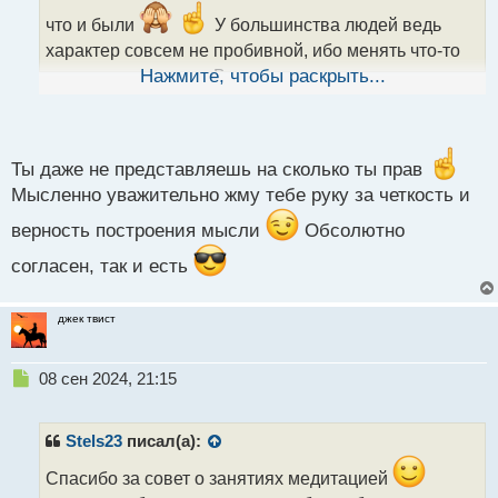
а
что и были
У большинства людей ведь
н
н
характер совсем не пробивной, ибо менять что-то
ы
достаточно сложно. Вот даже взять, например,
Нажмите, чтобы раскрыть...
й
переезд в другой город или страну - это достаточно
п
сложная штука, требующая разного рода усилий и
о
с
не все с ними справляются и вообще как-то готовы
т
Ты даже не представляешь на сколько ты прав
менять жизнь. Большая часть людей привыкла жить
Мысленно уважительно жму тебе руку за четкость и
по накатанной и поэтому они выбирают по
общению себе подобных, а ты в их окружении как
верность построения мысли
Обсолютно
белая ворона.
согласен, так и есть
джек твист
Н
08 сен 2024, 21:15
е
п
р
Stels23
писал(а):
о
ч
Спасибо за совет о занятиях медитацией
и