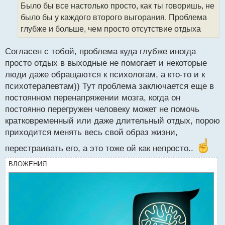
о
Было бы все настолько просто, как ты говоришь, не
ч
было бы у каждого второго выгорания. Проблема
и
т
глубже и больше, чем просто отсутствие отдыха
а
н
Согласен с тобой, проблема куда глубже иногда
н
просто отдых в выходные не помогает и некоторые
ы
й
люди даже обращаются к психологам, а кто-то и к
п
психотерапевтам)) Тут проблема заключается еще в
о
постоянном перенапряжении мозга, когда он
с
постоянно перегружен человеку может не помочь
т
кратковременный или даже длительный отдых, порою
приходится менять весь свой образ жизни,
перестраивать его, а это тоже ой как непросто..
ВЛОЖЕНИЯ