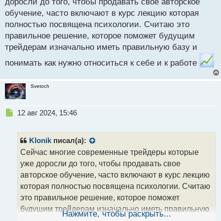
доросли до того, чтобы продавать свое авторское
обучение, часто включают в курс лекцию которая
полностью посвящена психологии. Считаю это
правильное решение, которое поможет будущим
трейдерам изначально иметь правильную базу и
понимать как нужно относиться к себе и к работе
Svetoch
Н
12 авг 2024, 15:46
е
п
р
Klonik
писал(а):
о
Сейчас многие современные трейдеры которые
ч
уже доросли до того, чтобы продавать свое
и
т
авторское обучение, часто включают в курс лекцию
а
которая полностью посвящена психологии. Считаю
н
это правильное решение, которое поможет
н
будущим трейдерам изначально иметь правильную
ы
Нажмите, чтобы раскрыть...
й
базу и понимать как нужно относиться к себе и к