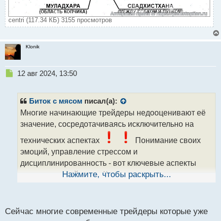
centri (117.34 КБ) 3155 просмотров
Klonik
Н
12 авг 2024, 13:50
е
п
р
Биток с мясом
писал(а):
о
Многие начинающие трейдеры недооценивают её
ч
значение, сосредотачиваясь исключительно на
и
т
технических аспектах
Понимание своих
а
эмоций, управление стрессом и
н
н
дисциплинированность - вот ключевые аспекты
ы
успешного трейдинга. Курсы, включающие
Нажмите, чтобы раскрыть...
й
психологические уроки, действительно могут
п
помочь новичкам освоить этот важный аспект и
о
с
Сейчас многие современные трейдеры которые уже
избежать многих распространенных ошибок
т