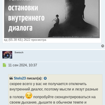
вд (65.38 КБ) 2622 просмотра
Svetoch
Н
11 сен 2024, 10:37
е
п
р
Stels23
писал(а):
о
скорее всего у вас не получается отключить
ч
внутренний диалог, поэтому мысли и лезут разные
и
т
в голову
попробуйте сконцентрироваться на
а
своем дыхание, дышите в обычном темпе и
н