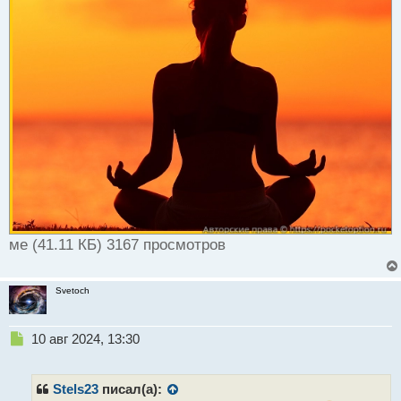
ме (41.11 КБ) 3167 просмотров
Svetoch
Н
10 авг 2024, 13:30
е
п
р
Stels23
писал(а):