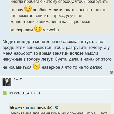
иногда прибегаю к этому способу, чтобы разгрузить
т
а
голову
вообще медитировать полезно так как
н
это помогает снизить стресс, улучшает
н
концентрацию внимания и насыщает мозг
ы
й
кислородом
ме.webp
п
о
с
Медитация для меня конечно сложная штука… вот
т
вроде этим занимаются чтобы разгрузить голову, а у
меня наоборот во время занятий всякие мысли
ненужные в голову лезут. Суета, дела и никак от этого
не избавиться
наверное я что то не то делаю
Stels23
Н
09 сен 2024, 07:51
е
п
р
джек твист
писал(а):
о
Медитация для меня конечно сложная штука… вот