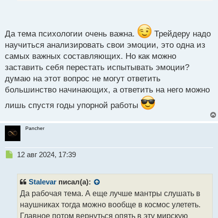
п
работе
о
с
т
Да тема психологии очень важна.
Трейдеру надо
научиться анализировать свои эмоции, это одна из
самых важных составляющих. Но как можно
заставить себя перестать испытывать эмоции?
думаю на этот вопрос не могут ответить
большинство начинающих, а ответить на него можно
лишь спустя годы упорной работы
Pancher
Н
12 авг 2024, 17:39
е
п
р
Stalevar
писал(а):
о
Да рабочая тема. А еще лучше мантры слушать в
ч
наушниках тогда можно вообще в космос улететь.
и
т
Главное потом вернуться опять в эту мирскую