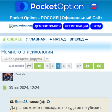
Pocket Option – РОССИЯ | Официальный Сайт
ДЕМОНСТРАЦИЯ
РЕГИСТРАЦИЯ
ВХОД
🍏
СВЕЖЕЕ
⤴️
ГЛАВНАЯ
⬅️
НАЗАД
ВПЕРЕД
➡️
Немного о психологии
Выбор раздела форума
Страница
3
из
67
1
2
3
4
5
67
Пред.
След.
След.
1328 постов
…
Svetoch
Н
03 авг 2024, 12:24
е
п
р
Stels23
писал(а):
о
Да рынок может подождать не куда он не убежит
ч