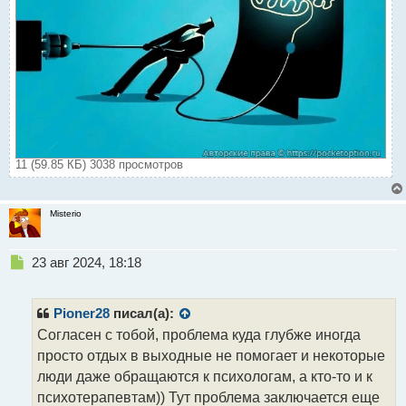
11 (59.85 КБ) 3038 просмотров
Misterio
Н
23 авг 2024, 18:18
е
п
р
Pioner28
писал(а):
о
Согласен с тобой, проблема куда глубже иногда
ч
просто отдых в выходные не помогает и некоторые
и
т
люди даже обращаются к психологам, а кто-то и к
а
психотерапевтам)) Тут проблема заключается еще