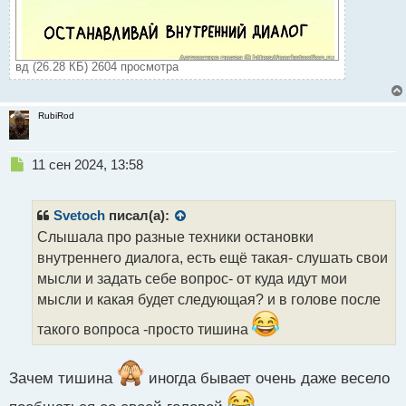
вд (26.28 КБ) 2604 просмотра
RubiRod
Н
11 сен 2024, 13:58
е
п
р
Svetoch
писал(а):
о
Слышала про разные техники остановки
ч
внутреннего диалога, есть ещё такая- слушать свои
и
т
мысли и задать себе вопрос- от куда идут мои
а
мысли и какая будет следующая? и в голове после
н
н
такого вопроса -просто тишина
ы
й
п
Зачем тишина
иногда бывает очень даже весело
о