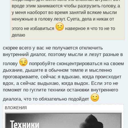
ч
вроде этим занимаются чтобы разгрузить голову, а
и
т
у меня наоборот во время занятий всякие мысли
а
ненужные в голову лезут. Суета, дела и никак от
н
н
этого не избавиться
наверное я что то не то
ы
делаю
й
п
скорее всего у вас не получается отключить
о
с
внутренний диалог, поэтому мысли и лезут разные в
т
голову
попробуйте сконцентрироваться на своем
дыхание, дышите в обычном темпе и мысленно
проговариваете, сейчас я вдыхаю, когда происходит
вдох, а сейчас выдыхаю, когда выдох. Если это не
поможет по гуглите техники остановки внутреннего
диалога, что то обязательно подойдет
ВЛОЖЕНИЯ