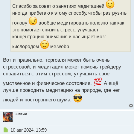
о
ч
Спасибо за совет о занятиях медитацией
и
иногда прибегаю к этому способу, чтобы разгрузить
т
а
голову
вообще медитировать полезно так как
н
это помогает снизить стресс, улучшает
н
концентрацию внимания и насыщает мозг
ы
й
кислородом
ме.webp
п
о
с
Вот и правильно, торговля может быть очень
т
стрессовой, и медитация может помочь трейдеру
справиться с этим стрессом, улучшить свое
умственное и физическое состояние.
А ещё
лучше проводить медитацию на природе, где нет
людей и постороннего шума.
Stalevar
Н
10 авг 2024, 13:59