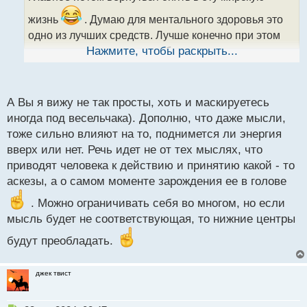
а
жизнь
. Думаю для ментального здоровья это
н
н
одно из лучших средств. Лучше конечно при этом
ы
вести и осознанную жизнь без излишеств в еде и
Нажмите, чтобы раскрыть...
й
прочих моментов мешающих подъему энергии с
п
нижних центров в верхние. Но это слишком
о
с
большая тема с множеством нюансов да и мало кто
А Вы я вижу не так просты, хоть и маскируетесь
т
ее в жизнь перенесет в силу неспособности
иногда под весельчака). Дополню, что даже мысли,
отказаться от некоторых казалось бы привычных
тоже сильно влияют на то, поднимется ли энергия
вверх или нет. Речь идет не от тех мыслях, что
занятий
.
приводят человека к действию и принятию какой - то
аскезы, а о самом моменте зарождения ее в голове
. Можно ограничивать себя во многом, но если
мысль будет не соответствующая, то нижние центры
будут преобладать.
джек твист