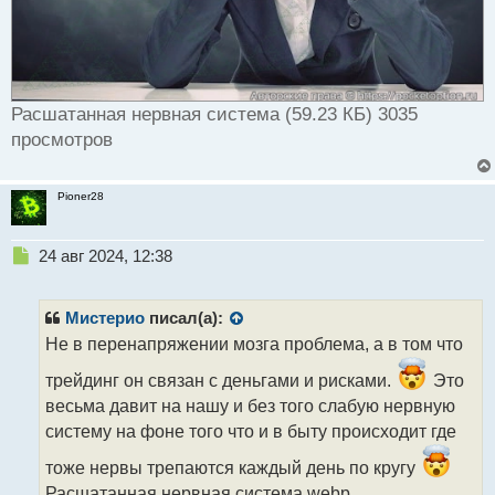
Расшатанная нервная система (59.23 КБ) 3035
просмотров
Pioner28
Н
24 авг 2024, 12:38
е
п
р
Мистерио
писал(а):
о
Не в перенапряжении мозга проблема, а в том что
ч
и
трейдинг он связан с деньгами и рисками.
Это
т
весьма давит на нашу и без того слабую нервную
а
систему на фоне того что и в быту происходит где
н
н
тоже нервы трепаются каждый день по кругу
ы
Расшатанная нервная система.webp
й