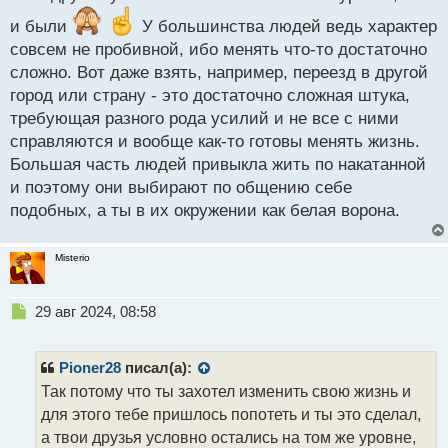
и были
У большинства людей ведь характер
совсем не пробивной, ибо менять что-то достаточно
сложно. Вот даже взять, например, переезд в другой
город или страну - это достаточно сложная штука,
требующая разного рода усилий и не все с ними
справляются и вообще как-то готовы менять жизнь.
Большая часть людей привыкла жить по накатанной
и поэтому они выбирают по общению себе
подобных, а ты в их окружении как белая ворона.
Misterio
Н
29 авг 2024, 08:58
е
п
р
Pioner28
писал(а):
о
Так потому что ты захотел изменить свою жизнь и
ч
для этого тебе пришлось попотеть и ты это сделал,
и
т
а твои друзья условно остались на том же уровне,