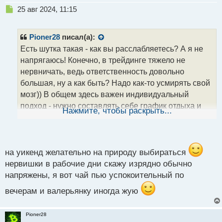
Н
25 авг 2024, 11:15
е
п
р
Pioner28
писал(а):
о
Есть шутка такая - как вы расслабляетесь? А я не
ч
напрягаюсь! Конечно, в трейдинге тяжело не
и
т
нервничать, ведь ответственность довольно
а
большая, ну а как быть? Надо как-то усмирять свой
н
мозг)) В общем здесь важен индивидуальный
н
подход - нужно составлять себе график отдыха и
ы
Нажмите, чтобы раскрыть...
й
труда, в любом случае, это лишним не будет. Ну и
п
научиться методикам расслабления, чтобы как раз
о
меньше переживать и нервничать из-за рисков))
с
Ведь в трейдинге проблема не только связана с
т
на уикенд желательно на природу выбираться
деньгами - там мозг больше перенапряжен из-за
нервишки в рабочие дни скажу изрядно обычно
того, что трейдер должен держать в уме стратегию
напряжены, я вот чай пью успокоительный по
будущих действий и желательно продумывать все
вечерам и валерьянку иногда жую
на несколько ходов вперед. Вот из-за этого в том
числе страдает мозг.
Pioner28