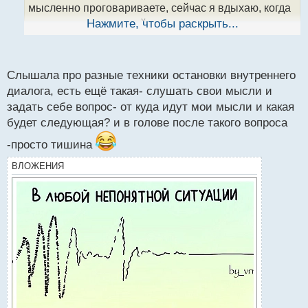
н
мысленно проговариваете, сейчас я вдыхаю, когда
ы
происходит вдох, а сейчас выдыхаю, когда выдох.
Нажмите, чтобы раскрыть...
й
Если это не поможет по гуглите техники остановки
п
внутреннего диалога, что то обязательно подойдет
о
с
Слышала про разные техники остановки внутреннего
т
диалога, есть ещё такая- слушать свои мысли и
задать себе вопрос- от куда идут мои мысли и какая
будет следующая? и в голове после такого вопроса
-просто тишина
ВЛОЖЕНИЯ