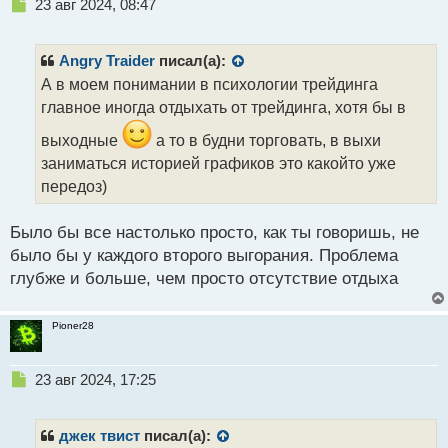
Н
23 авг 2024, 08:47
е
п
р
Angry Traider
писал(а):
о
А в моем понимании в психологии трейдинга
ч
главное иногда отдыхать от трейдинга, хотя бы в
и
т
выходные
а то в будни торговать, в выхи
а
заниматься историей графиков это какойто уже
н
н
передоз)
ы
й
Было бы все настолько просто, как ты говоришь, не
п
было бы у каждого второго выгорания. Проблема
о
с
глубже и больше, чем просто отсутствие отдыха
т
Pioner28
Н
23 авг 2024, 17:25
е
п
р
джек твист
писал(а):