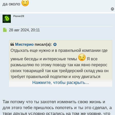
да около
Pioner28
Н
28 авг 2024, 20:11
е
п
р
Мистерио
писал(а):
о
Отдыхать еще нужно и в правильной компании где
ч
и
умные беседы и интересные темы
Я все
т
размышляю по этому поводу так как явно перерос
а
своих товарищей так как трейдерский склад ума он
н
н
требует правильной подпитки и хочу двигаться
ы
дальше, а не катиться на дно как я это вижу кругом
Нажмите, чтобы раскрыть...
й
п
да около
о
с
Так потому что ты захотел изменить свою жизнь и
т
для этого тебе пришлось попотеть и ты это сделал, а
твои друзья условно остались на том же уровне, что