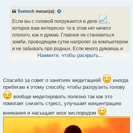
п
р
Svetoch
писал(а):
о
ч
Если вы с головой погружается в дело
,
и
которое вам интересно- то в этом нет ничего
т
плохого, как я думаю. Главное не становиться
а
зомби, проводящим сутки напролет за компьютером
н
н
и не забывать про родных. Если много думаешь и
ы
мысли не прекращаются, то можно заняться
Нажмите, чтобы раскрыть...
й
медитацией. Ведь медитация помогает устранить
п
"диалог" в голове и остановить беспрерывные
о
с
мысли.
т
Спасибо за совет о занятиях медитацией
иногда
прибегаю к этому способу, чтобы разгрузить голову
вообще медитировать полезно так как это
помогает снизить стресс, улучшает концентрацию
внимания и насыщает мозг кислородом