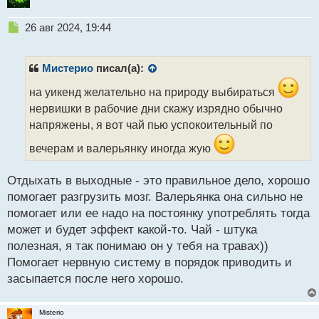
Н
26 авг 2024, 19:44
е
п
р
Мистерио
писал(а):
о
ч
на уикенд желательно на природу выбираться
и
нервишки в рабочие дни скажу изрядно обычно
т
напряжены, я вот чай пью успокоительный по
а
н
вечерам и валерьянку иногда жую
н
ы
Отдыхать в выходные - это правильное дело, хорошо
й
п
помогает разгрузить мозг. Валерьянка она сильно не
о
помогает или ее надо на постоянку употреблять тогда
с
может и будет эффект какой-то. Чай - штука
т
полезная, я так понимаю он у тебя на травах))
Помогает нервную систему в порядок приводить и
засыпается после него хорошо.
Misterio