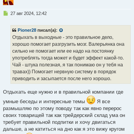
Н
27 авг 2024, 12:42
е
п
р
Pioner28
писал(а):
о
Отдыхать в выходные - это правильное дело,
ч
хорошо помогает разгрузить мозг. Валерьянка она
и
т
сильно не помогает или ее надо на постоянку
а
употреблять тогда может и будет эффект какой-то.
н
Чай - штука полезная, я так понимаю он у тебя на
н
травах)) Помогает нервную систему в порядок
ы
й
приводить и засыпается после него хорошо.
п
о
Отдыхать еще нужно и в правильной компании где
с
т
умные беседы и интересные темы
Я все
размышляю по этому поводу так как явно перерос
своих товарищей так как трейдерский склад ума он
требует правильной подпитки и хочу двигаться
дальше, а не катиться на дно как я это вижу кругом