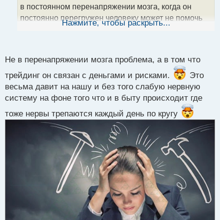
н
в постоянном перенапряжении мозга, когда он
н
постоянно перегружен человеку может не помочь
ы
Нажмите, чтобы раскрыть...
й
кратковременный или даже длительный отдых,
п
порою приходится менять весь свой образ жизни,
о
с
перестраивать его, а это тоже ой как непросто..
Не в перенапряжении мозга проблема, а в том что
т
трейдинг он связан с деньгами и рисками.
Это
весьма давит на нашу и без того слабую нервную
систему на фоне того что и в быту происходит где
тоже нервы трепаются каждый день по кругу