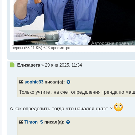
нервы (53.11 КБ) 623 просмотра
Н
Елизавета
»
29 янв 2025, 11:34
е
п
р
sophic33
писал(а):
о
ч
Только учтите , на счёт определения тренда по ма
и
т
а
А как определить тогда что начался флэт ?
н
н
Timon_S
писал(а):
ы
й