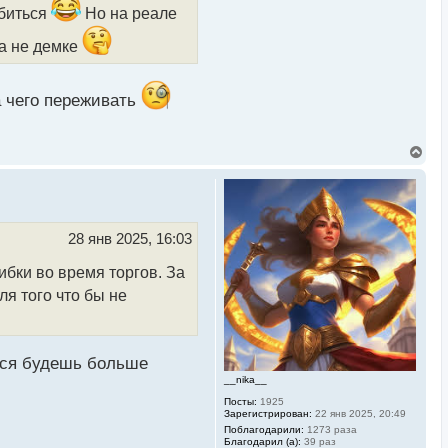
тбиться
Но на реале
 а не демке
а чего переживать
В
е
р
н
у
т
ь
28 янв 2025, 16:03
с
я
бки во время торгов. За
к
н
я того что бы не
а
ч
а
л
у
тся будешь больше
__nika__
Посты:
1925
Зарегистрирован:
22 янв 2025, 20:49
Поблагодарили:
1273 раза
Благодарил (а):
39 раз