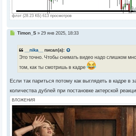
флэт (28.23 КБ) 613 просмотров
Н
Timon_S
»
29 янв 2025, 18:33
е
п
р
__nika__
писал(а):
о
Это точно. Чтобы снимать видео надо слишком мно
ч
и
том, как ты смотришь в кадре
т
а
Если так париться потому как выглядеть в кадре в 
н
н
количества дублей при постановке актерской реак
ы
й
ВЛОЖЕНИЯ
п
о
с
т