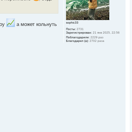
л
у
sophic33
лоу
а может кольнуть
Посты:
2731
Зарегистрирован:
21 янв 2025, 22:56
Поблагодарили:
2229 раз
Благодарил (а):
2702 раза