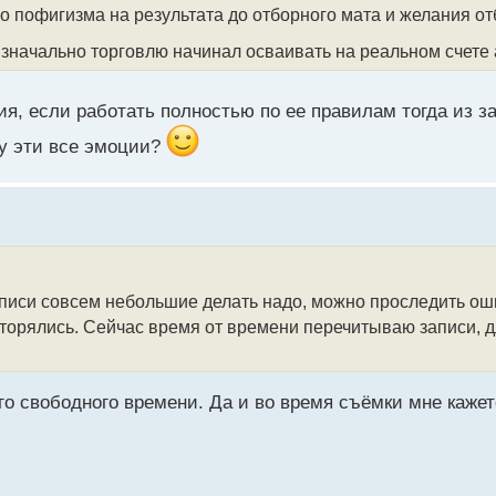
го пофигизма на результата до отборного мата и желания о
 изначально торговлю начинал осваивать на реальном счете
ия, если работать полностью по ее правилам тогда из з
у эти все эмоции?
писи совсем небольшие делать надо, можно проследить оши
торялись. Сейчас время от времени перечитываю записи, дл
го свободного времени. Да и во время съёмки мне каже