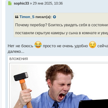
Н
sophic33
»
29 янв 2025, 10:36
е
п
р
Timon_S
писал(а):
о
ч
Почему перебор? Боитесь увидеть себя в состоян
и
поставили скрытую камеры у сына в комнате и уви
т
а
н
Нет не боюсь
просто не очень удобно
сейча
н
ы
далеко...
й
ВЛОЖЕНИЯ
п
о
с
т