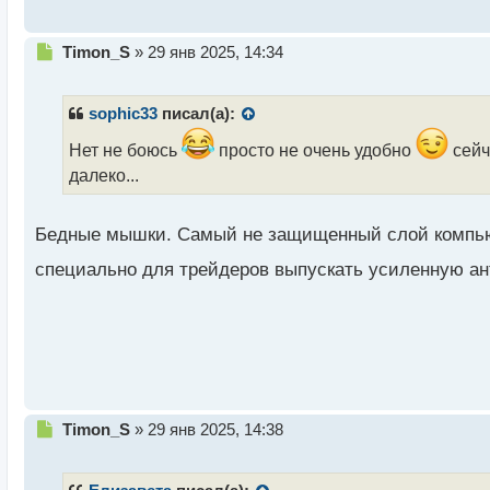
с
т
Н
Timon_S
»
29 янв 2025, 14:34
е
п
р
sophic33
писал(а):
о
ч
Нет не боюсь
просто не очень удобно
сейч
и
далеко...
т
а
н
Бедные мышки. Самый не защищенный слой компь
н
ы
специально для трейдеров выпускать усиленную а
й
п
о
с
т
Н
Timon_S
»
29 янв 2025, 14:38
е
п
р