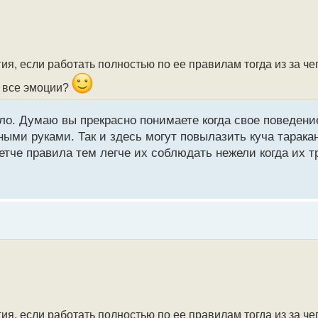
гия, если работать полностью по ее правилам тогда из за ч
и все эмоции?
ело. Думаю вы прекрасно понимаете когда свое поведен
ными руками. Так и здесь могут повылазить куча тарак
етче правила тем легче их соблюдать нежели когда их т
гия, если работать полностью по ее правилам тогда из за ч