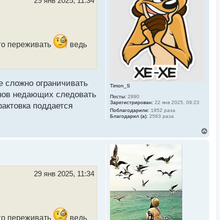
29 янв 2025, 11:34
с
я
к
н
а
ч
его переживать
ведь
а
л
у
ие сложно ограничивать
Timon_S
анов недающих следовать
Посты:
2890
Зарегистрирован:
22 янв 2025, 09:23
рактовка поддается
Поблагодарили:
1852 раза
Благодарил (а):
2563 раза
В
е
р
н
у
т
ь
29 янв 2025, 11:34
с
я
к
н
а
ч
его переживать
ведь
а