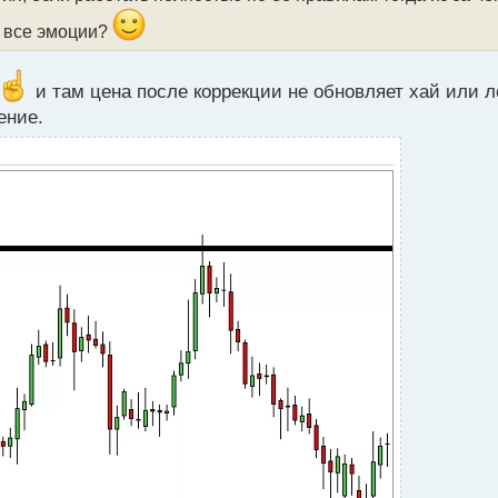
и все эмоции?
и там цена после коррекции не обновляет хай или 
ение.