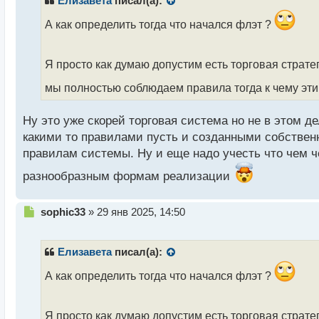
Елизавета
писал(а):
о
ч
А как определить тогда что начался флэт ?
и
т
а
Я просто как думаю допустим есть торговая страте
н
мы полностью соблюдаем правила тогда к чему эт
н
ы
й
Ну это уже скорей торговая система но не в этом д
п
какими то правилами пусть и созданными собствен
о
с
правилам системы. Ну и еще надо учесть что чем ч
т
разнообразным формам реализации
Н
sophic33
»
29 янв 2025, 14:50
е
п
р
Елизавета
писал(а):
о
ч
А как определить тогда что начался флэт ?
и
т
а
Я просто как думаю допустим есть торговая страте