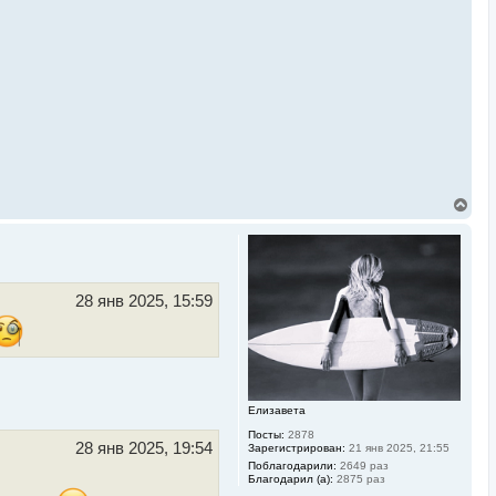
В
е
р
н
у
т
ь
28 янв 2025, 15:59
с
я
к
н
а
ч
а
Елизавета
л
Посты:
2878
у
28 янв 2025, 19:54
Зарегистрирован:
21 янв 2025, 21:55
Поблагодарили:
2649 раз
Благодарил (а):
2875 раз