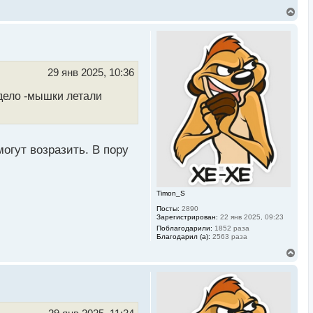
В
е
р
н
у
т
ь
29 янв 2025, 10:36
с
я
 дело -мышки летали
к
н
а
ч
а
л
могут возразить. В пору
у
Timon_S
Посты:
2890
Зарегистрирован:
22 янв 2025, 09:23
Поблагодарили:
1852 раза
Благодарил (а):
2563 раза
В
е
р
н
у
т
ь