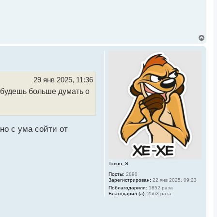
В
е
р
н
у
т
ь
29 янв 2025, 11:36
с
 будешь больше думать о
я
к
н
а
ч
а
но с ума сойти от
л
у
Timon_S
Посты:
2890
Зарегистрирован:
22 янв 2025, 09:23
Поблагодарили:
1852 раза
Благодарил (а):
2563 раза