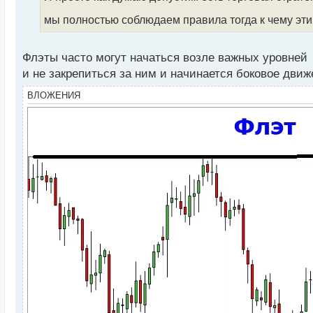
н
мы полностью соблюдаем правила тогда к чему эт
н
ы
й
Флэты часто могут начаться возле важных уровней
п
о
и не закрепиться за ним и начинается боковое движ
с
т
ВЛОЖЕНИЯ