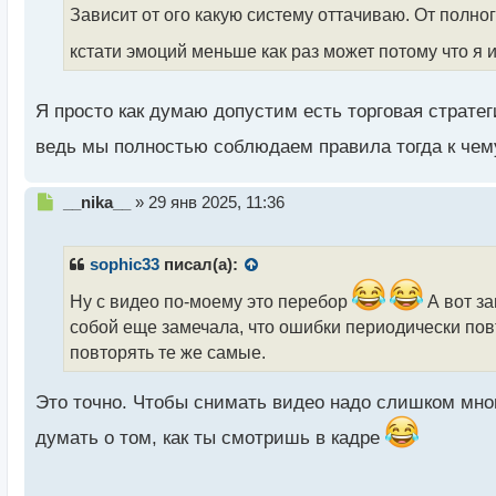
п
Зависит от ого какую систему оттачиваю. От полно
о
с
кстати эмоций меньше как раз может потому что я
т
Я просто как думаю допустим есть торговая стратег
ведь мы полностью соблюдаем правила тогда к чем
Н
__nika__
»
29 янв 2025, 11:36
е
п
р
sophic33
писал(а):
о
ч
Ну с видео по-моему это перебор
А вот за
и
собой еще замечала, что ошибки периодически пов
т
повторять те же самые.
а
н
н
Это точно. Чтобы снимать видео надо слишком мно
ы
думать о том, как ты смотришь в кадре
й
п
о