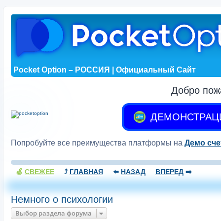
Pocket Option – РОССИЯ | Официальный Сайт
Добро пож
ДЕМОНСТРАЦ
Попробуйте все преимущества платформы на
Демо сче
🍏
СВЕЖЕЕ
⤴️
ГЛАВНАЯ
⬅️
НАЗАД
ВПЕРЕД
➡️
Немного о психологии
Выбор раздела форума