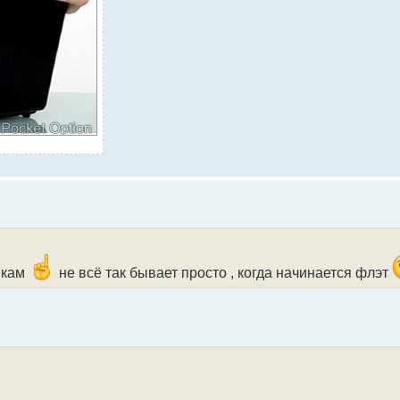
шкам
не всё так бывает просто , когда начинается флэт