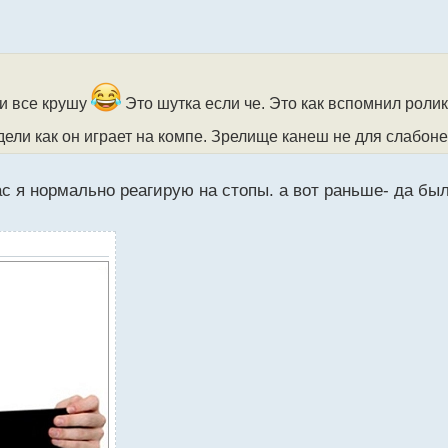
ии все крушу
Это шутка если че. Это как вспомнил ролик
дели как он играет на компе. Зрелище канеш не для слабо
с я нормально реагирую на стопы. а вот раньше- да бы