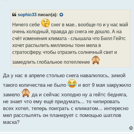
е
п
р
sophic33
писал(а):
о
ч
Ничего себе
снег в мае.. вообще-то и у нас май
и
очень холодный, правда до снега не дошло. А на
т
счёт изменения климата - слышала что Билл Гейтс
а
хочет распылить миллионы тонн мела в
н
н
стратосферу, чтобы отразить солнечный свет и
ы
замедлить глобальное потепление
й
п
о
Да у нас в апреле столько снега навалилось, зимой
с
т
такого количества не было
и вот 9 мая закружило
замело
да и сейчас холодно ну а гейтс бедняга,
не знает что ему ещё придумать... то чипировать
всех хотел, теперь поиграть с климатом... интересно
мел расспылять он планирует с помощью шатлов
маска?