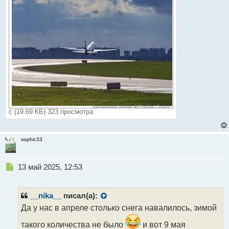
с (19.69 КБ) 323 просмотра
sophic33
Н
13 май 2025, 12:53
е
п
р
__nika__
писал(а):
о
Да у нас в апреле столько снега навалилось, зимой
ч
и
такого количества не было
и вот 9 мая