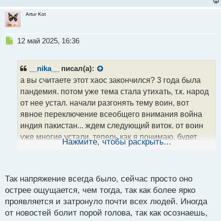
Artur Kot
Н
12 май 2025, 16:36
е
п
р
__nika__
писал(а):
о
а вы считаете этот хаос закончился? 3 года была
ч
пандемия. потом уже тема стала утихать, т.к. народ
и
т
от нее устал. начали разгонять тему воин, вот
а
явное переключение всеобщего внимания война
н
индия пакистан... ждем следующий виток. от воин
н
уже многие устали, теперь как я понимаю, будет
ы
Нажмите, чтобы раскрыть...
й
разгоняться тема климатических изменений .. так и
п
живем
о
с
Так напряжение всегда было, сейчас просто оно
т
острее ощущается, чем тогда, так как более ярко
проявляется и затронуло почти всех людей. Иногда
от новостей болит порой голова, так как осознаешь,