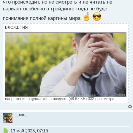
что происходит, но не смотреть и не читать не
вариант особенно в трейдинге тогда не будет
понимания полной картины мира
ВЛОЖЕНИЯ
напряжение ощущается в воздухе (48.67 КБ) 332 просмотра
__nika__
Н
13 май 2025, 07:19