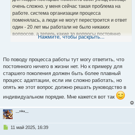
ч
очень сложно. у меня сейчас такая проблема на
и
т
работе. система организации процесса
а
поменялась, а люди не могут перестроится и ответ
н
один - 20 лет мы работали не было никаких
н
вопросов, а теперь какие то вопросы постоянно
ы
Нажмите, чтобы раскрыть...
й
выплывают... да и те кто молодые, тоже самое
п
твердят. не хотят вносить изменения в процесс
о
с
По поводу процесса работы тут могу ответить, что
т
постоянного ничего в жизни нет. Но к примеру для
старшего поколения должен быть более плавный
процесс адаптации, если им сложно работать, но
опять же этот вопрос должно решать руководство в
индивидуальном порядке. Мне кажется вот так
__nika__
Н
11 май 2025, 16:39
е