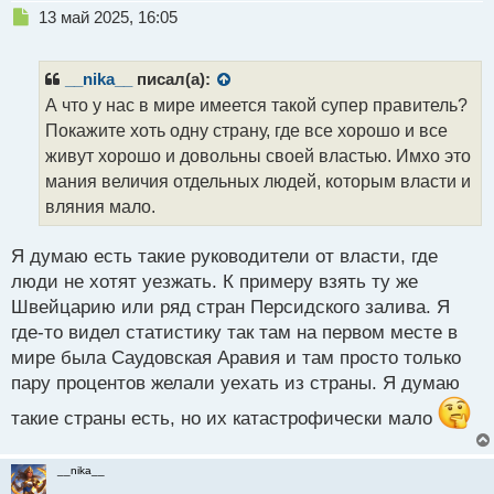
Н
13 май 2025, 16:05
е
п
р
__nika__
писал(а):
о
А что у нас в мире имеется такой супер правитель?
ч
Покажите хоть одну страну, где все хорошо и все
и
т
живут хорошо и довольны своей властью. Имхо это
а
мания величия отдельных людей, которым власти и
н
вляния мало.
н
ы
й
Я думаю есть такие руководители от власти, где
п
люди не хотят уезжать. К примеру взять ту же
о
Швейцарию или ряд стран Персидского залива. Я
с
где-то видел статистику так там на первом месте в
т
мире была Саудовская Аравия и там просто только
пару процентов желали уехать из страны. Я думаю
такие страны есть, но их катастрофически мало
__nika__