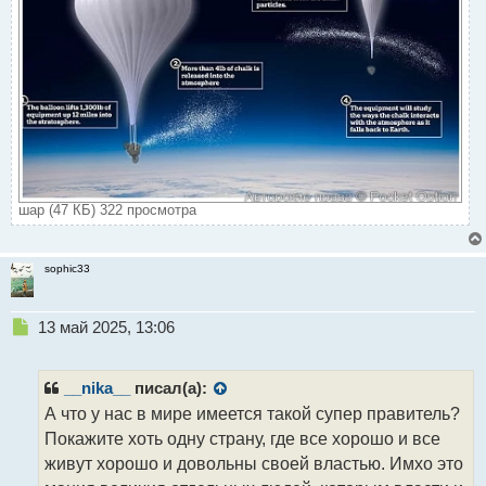
шар (47 КБ) 322 просмотра
sophic33
Н
13 май 2025, 13:06
е
п
р
__nika__
писал(а):
о
А что у нас в мире имеется такой супер правитель?
ч
Покажите хоть одну страну, где все хорошо и все
и
т
живут хорошо и довольны своей властью. Имхо это
а