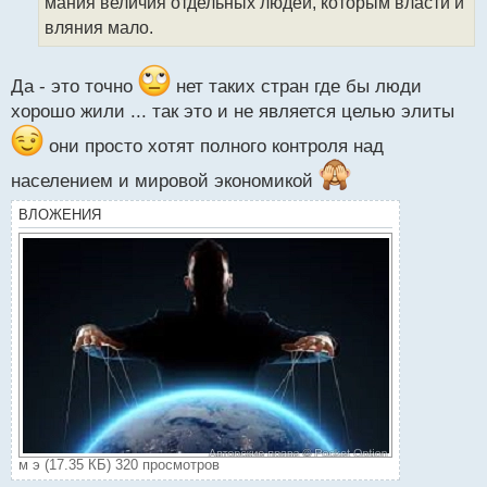
мания величия отдельных людей, которым власти и
н
вляния мало.
н
ы
й
Да - это точно
нет таких стран где бы люди
п
хорошо жили ... так это и не является целью элиты
о
с
они просто хотят полного контроля над
т
населением и мировой экономикой
ВЛОЖЕНИЯ
м э (17.35 КБ) 320 просмотров