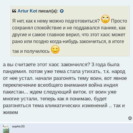
п
р
Artur Kot
писал(а):
о
ч
Я нет, как к нему можно подготовиться?
Просто
и
сохранял спокойствие и не поддавался панике, как
т
другие и самое главное верил, что этот хаос может
а
рано или поздно когда-нибудь закончиться, в итоге
н
н
так и получилось
ы
й
п
а вы считаете этот хаос закончился? 3 года была
о
пандемия. потом уже тема стала утихать, т.к. народ
с
от нее устал. начали разгонять тему воин, вот явное
т
переключение всеобщего внимания война индия
пакистан... ждем следующий виток. от воин уже
многие устали, теперь как я понимаю, будет
разгоняться тема климатических изменений .. так и
живем
sophic33