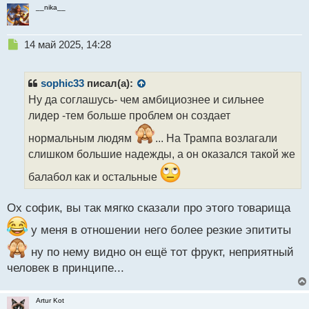
__nika__
Н
14 май 2025, 14:28
е
п
р
sophic33
писал(а):
о
Ну да соглашусь- чем амбициознее и сильнее
ч
лидер -тем больше проблем он создает
и
т
нормальным людям
... На Трампа возлагали
а
слишком большие надежды, а он оказался такой же
н
н
балабол как и остальные
ы
й
п
Ох софик, вы так мягко сказали про этого товарища
о
у меня в отношении него более резкие эпититы
с
т
ну по нему видно он ещё тот фрукт, неприятный
человек в принципе...
Artur Kot