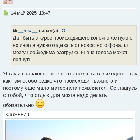
Н
14 май 2025, 18:47
е
п
р
__nika__
писал(а):
о
Да , быть в курсе происходящего конечно же нужно.
ч
но иногда нужно отдыхать от новостного фона, т.к.
и
т
мозгу необходима разгрузка, иначе голова может
а
лопнуть
н
н
Я так и стараюсь - не читать новости в выходные, так
ы
й
как там особо редко что происходит важного и
п
поэтому еще мало материала появляется. Соглашусь
о
с тобой, что отдых для мозга надо делать
с
т
обязательно
ВЛОЖЕНИЯ