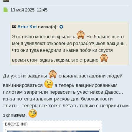
Н
13 май 2025, 12:45
е
п
р
Artur Kot
писал(а):
о
ч
Это точно многое вскрылось
Но больше всего
и
меня удивляют откровения разработчиков вакцины,
т
что они туда внедрили и какие побочки спустя
а
н
время стоит ждать людям, это страшно
н
ы
й
Да уж эти вакцины
сначала заставляли людей
п
о
вакцинироваться
а теперь вакцинированным
с
пилотам запретили перевозить участников Давос...
т
из-за потенциальных рисков для безопасности
элиты...теперь все хотят летать только с непривитым
экипажем.
ВЛОЖЕНИЯ