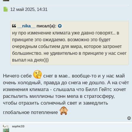
Н
12 май 2025, 14:31
е
п
р
__nika__
писал(а):
о
ну про изменение климата уже давно говорят... в
ч
принципе это ожидаемо. возможно это будет
и
т
очередным событием для мира, которое затронет
а
большинство. не удивительно в принципе у нас снег
н
выпал на днях)))
н
ы
й
Ничего себе
снег в мае.. вообще-то и у нас май
п
очень холодный, правда до снега не дошло. А на счёт
о
с
изменения климата - слышала что Билл Гейтс хочет
т
распылить миллионы тонн мела в стратосферу,
чтобы отразить солнечный свет и замедлить
глобальное потепление
sophic33