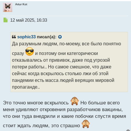
Artur Kot
Н
12 май 2025, 16:33
е
п
р
sophic33
писал(а):
о
Да разумным людям, по-моему, все было понятно
ч
и
сразу
и поэтому они категорически
т
отказывались от прививок, даже под угрозой
а
потери работы.. Но самое смешное, что даже
н
н
сейчас когда вскрылось столько лжи об этой
ы
пандемии есть масса людей верящих мировой
й
пропаганде..
п
о
с
Это точно многое вскрылось
Но больше всего
т
меня удивляют откровения разработчиков вакцины,
что они туда внедрили и какие побочки спустя время
стоит ждать людям, это страшно