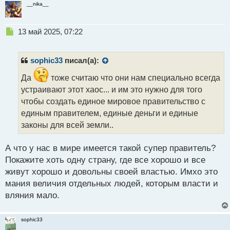
__nika__
Н
13 май 2025, 07:22
е
п
р
sophic33
писал(а):
о
ч
Да
тоже считаю что они нам специально всегда
и
устраивают этот хаос... и им это нужно для того
т
чтобы создать единое мировое правительство с
а
единым правителем, единые деньги и единые
н
н
законы для всей земли..
ы
й
А что у нас в мире имеется такой супер правитель?
п
Покажите хоть одну страну, где все хорошо и все
о
с
живут хорошо и довольны своей властью. Имхо это
т
мания величия отдельных людей, которым власти и
вляния мало.
sophic33