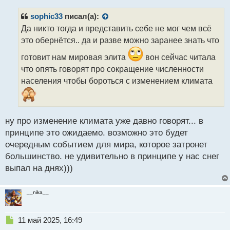
п
р
sophic33
писал(а):
о
Да никто тогда и представить себе не мог чем всё
ч
это обернётся.. да и разве можно заранее знать что
и
т
готовит нам мировая элита
вон сейчас читала
а
что опять говорят про сокращение численности
н
н
населения чтобы бороться с изменением климата
ы
й
п
о
ну про изменение климата уже давно говорят... в
с
принципе это ожидаемо. возможно это будет
т
очередным событием для мира, которое затронет
большинство. не удивительно в принципе у нас снег
выпал на днях)))
__nika__
Н
11 май 2025, 16:49
е