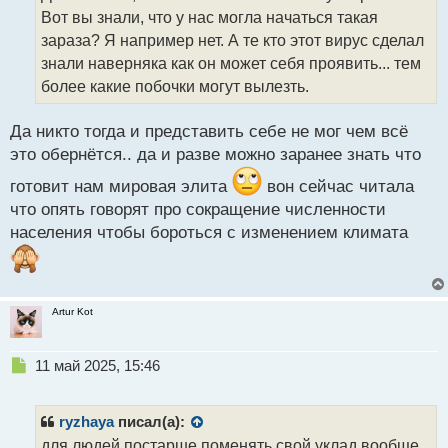
ч
Вот вы знали, что у нас могла начаться такая
и
т
зараза? Я например нет. А те кто этот вирус сделал
а
знали наверняка как он может себя проявить... тем
н
более какие побочки могут вылезть.
н
ы
й
Да никто тогда и представить себе не мог чем всё
п
это обернётся.. да и разве можно заранее знать что
о
с
готовит нам мировая элита
вон сейчас читала
т
что опять говорят про сокращение численности
населения чтобы бороться с изменением климата
Artur Kot
Н
11 май 2025, 15:46
е
п
р
ryzhaya
писал(а):
о
для людей постарше поменять свой уклад вообще