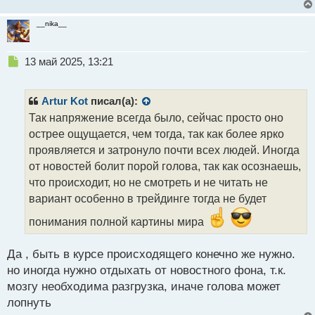
__nika__
Н
13 май 2025, 13:21
е
п
р
Artur Kot
писал(а):
о
Так напряжение всегда было, сейчас просто оно
ч
острее ощущается, чем тогда, так как более ярко
и
т
проявляется и затронуло почти всех людей. Иногда
а
от новостей болит порой голова, так как осознаешь,
н
что происходит, но не смотреть и не читать не
н
вариант особенно в трейдинге тогда не будет
ы
й
понимания полной картины мира
п
о
с
Да , быть в курсе происходящего конечно же нужно.
т
но иногда нужно отдыхать от новостного фона, т.к.
мозгу необходима разгрузка, иначе голова может
лопнуть