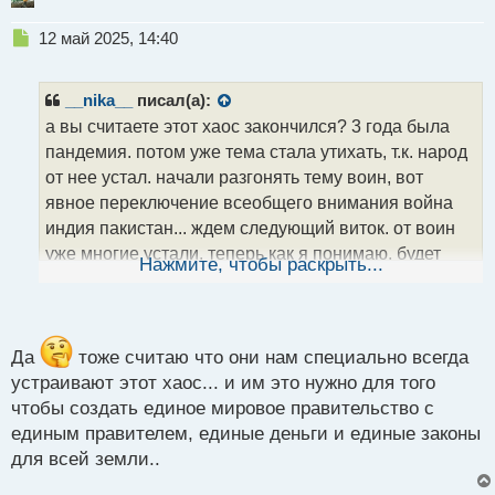
Н
12 май 2025, 14:40
е
п
р
__nika__
писал(а):
о
а вы считаете этот хаос закончился? 3 года была
ч
пандемия. потом уже тема стала утихать, т.к. народ
и
т
от нее устал. начали разгонять тему воин, вот
а
явное переключение всеобщего внимания война
н
индия пакистан... ждем следующий виток. от воин
н
уже многие устали, теперь как я понимаю, будет
ы
Нажмите, чтобы раскрыть...
й
разгоняться тема климатических изменений .. так и
п
живем
о
с
т
Да
тоже считаю что они нам специально всегда
устраивают этот хаос... и им это нужно для того
чтобы создать единое мировое правительство с
единым правителем, единые деньги и единые законы
для всей земли..