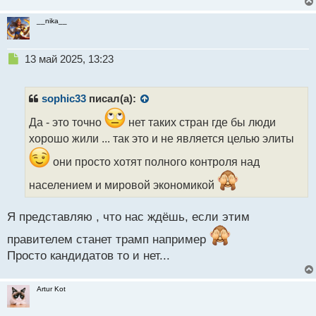
__nika__
Н
13 май 2025, 13:23
е
п
р
sophic33
писал(а):
о
ч
Да - это точно
нет таких стран где бы люди
и
хорошо жили ... так это и не является целью элиты
т
а
они просто хотят полного контроля над
н
населением и мировой экономикой
н
ы
й
Я представляю , что нас ждёшь, если этим
п
о
правителем станет трамп например
с
Просто кандидатов то и нет...
т
Artur Kot