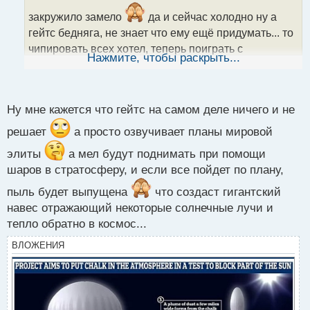
т
а
закружило замело
да и сейчас холодно ну а
н
гейтс бедняга, не знает что ему ещё придумать... то
н
чипировать всех хотел, теперь поиграть с
ы
Нажмите, чтобы раскрыть...
климатом... интересно мел расспылять он
й
п
планирует с помощью шатлов маска?
о
с
Ну мне кажется что гейтс на самом деле ничего и не
т
решает
а просто озвучивает планы мировой
элиты
а мел будут поднимать при помощи
шаров в стратосферу, и если все пойдет по плану,
пыль будет выпущена
что создаст гигантский
навес отражающий некоторые солнечные лучи и
тепло обратно в космос...
ВЛОЖЕНИЯ