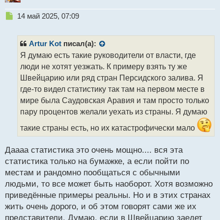
Н
14 май 2025, 07:09
е
п
р
Artur Kot
писал(а):
о
Я думаю есть такие руководители от власти, где
ч
люди не хотят уезжать. К примеру взять ту же
и
т
Швейцарию или ряд стран Персидского залива. Я
а
где-то видел статистику так там на первом месте в
н
мире была Саудовская Аравия и там просто только
н
пару процентов желали уехать из страны. Я думаю
ы
й
такие страны есть, но их катастрофически мало
п
о
с
Даааа статистика это очень мощно.... вся эта
т
статистика только на бумажке, а если пойти по
местам и рандомно пообщаться с обычными
людьми, то все может быть наоборот. Хотя возможно
приведённые примеры реальны. Но и в этих странах
жить очень дорого, и об этом говорят сами же их
представители. Думаю, если в Швейцарию заедет