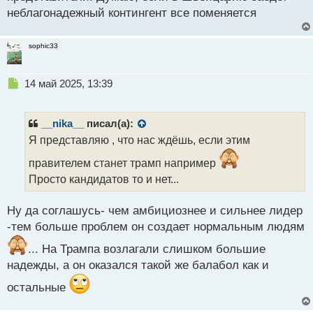
неблагонадежный контингент все поменяется
sophic33
Н
14 май 2025, 13:39
е
п
р
__nika__
писал(а):
о
Я представляю , что нас ждёшь, если этим
ч
и
правителем станет трамп например
т
Просто кандидатов то и нет...
а
н
н
Ну да соглашусь- чем амбициознее и сильнее лидер
ы
-тем больше проблем он создает нормальным людям
й
п
... На Трампа возлагали слишком большие
о
надежды, а он оказался такой же балабол как и
с
т
остальные