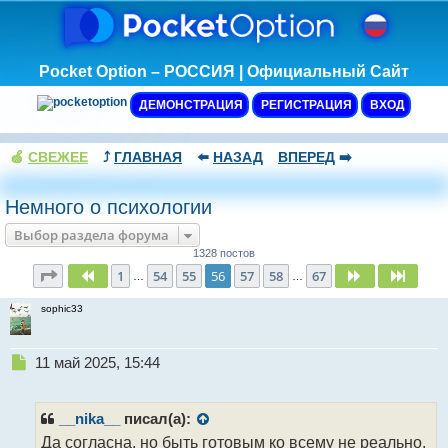
Pocket Option – РОССИЯ | Официальный Сайт
ДЕМОНСТРАЦИЯ
РЕГИСТРАЦИЯ
ВХОД
🍏
СВЕЖЕЕ
⤴️
ГЛАВНАЯ
⬅️
НАЗАД
ВПЕРЕД
➡️
Немного о психологии
Выбор раздела форума
1328 постов
Страница
56
из
67
1
54
55
56
57
58
67
Пред.
След.
След.
…
…
sophic33
Н
11 май 2025, 15:44
е
п
р
__nika__
писал(а):
о
Да согласна, но быть готовым ко всему не реально.