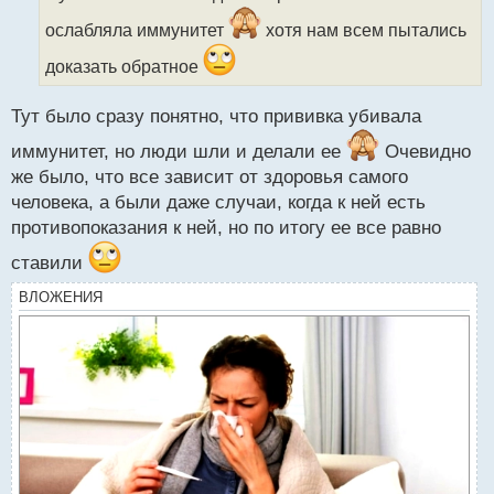
ч
и
ослабляла иммунитет
хотя нам всем пытались
т
а
доказать обратное
н
н
Тут было сразу понятно, что прививка убивала
ы
й
иммунитет, но люди шли и делали ее
Очевидно
п
же было, что все зависит от здоровья самого
о
человека, а были даже случаи, когда к ней есть
с
т
противопоказания к ней, но по итогу ее все равно
ставили
ВЛОЖЕНИЯ