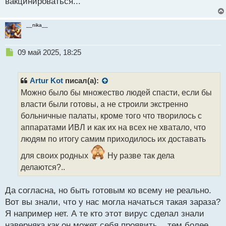
вакцинироваться...
__nika__
Н
09 май 2025, 18:25
е
п
р
Artur Kot
писал(а):
о
Можно было бы множество людей спасти, если бы
ч
власти были готовы, а не строили экстренно
и
т
больничные палаты, кроме того что творилось с
а
аппаратами ИВЛ и как их на всех не хватало, что
н
людям по итогу самим приходилось их доставать
н
ы
для своих родных
Ну разве так дела
й
делаются?..
п
о
с
Да согласна, но быть готовым ко всему не реально.
т
Вот вы знали, что у нас могла начаться такая зараза?
Я например нет. А те кто этот вирус сделал знали
наверняка как он может себя проявить... тем более