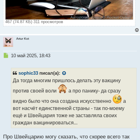
467 (74.87 КБ) 311 просмотров
Artur Kot
Н
10 май 2025, 18:43
е
п
р
sophic33
писал(а):
о
Да тогда многим пришлось делать эту вакцину
ч
и
против своей воли
а про панику- да сразу
т
а
видно было что она создана искусственно
а
н
вот насчёт единственной страны - так по-моему
н
ещё и Швейцария тоже не заставляла своих
ы
граждан вакцинироваться...
й
п
о
Про Швейцарию могу сказать, что скорее всего так
с