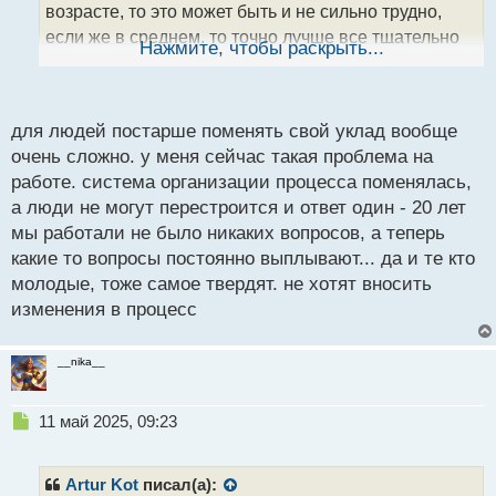
возрасте, то это может быть и не сильно трудно,
н
если же в среднем, то точно лучше все тщательно
ы
Нажмите, чтобы раскрыть...
й
обдумать и взвесить. Также согласен и про процесс
п
адаптации он может реально быть больше. Но люди
о
вообще боятся всего нового, к тому же не хочется
с
для людей постарше поменять свой уклад вообще
первое время просесть в деньгах, если нету
т
очень сложно. у меня сейчас такая проблема на
накоплений. Не все устраиваются на новую работу
работе. система организации процесса поменялась,
будучи на старой, да и не всегда такое возможно в
а люди не могут перестроится и ответ один - 20 лет
принципе.
мы работали не было никаких вопросов, а теперь
какие то вопросы постоянно выплывают... да и те кто
молодые, тоже самое твердят. не хотят вносить
изменения в процесс
__nika__
Н
11 май 2025, 09:23
е
п
р
Artur Kot
писал(а):