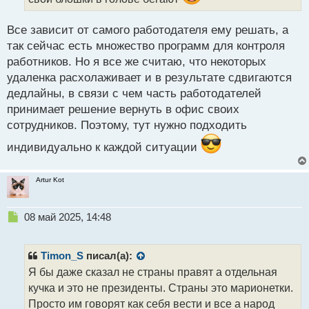
п
о
Все зависит от самого работодателя ему решать, а
с
так сейчас есть множество программ для контроля
т
работников. Но я все же считаю, что некоторых
удаленка расхолаживает и в результате сдвигаются
дедлайны, в связи с чем часть работодателей
принимает решение вернуть в офис своих
сотрудников. Поэтому, тут нужно подходить
индивидуально к каждой ситуации
Artur Kot
Н
08 май 2025, 14:48
е
п
р
Timon_S
писал(а):
о
Я бы даже сказал не страны правят а отдельная
ч
кучка и это не президенты. Страны это марионетки.
и
т
Просто им говорят как себя вести и все а народ