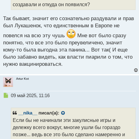
создавали и откуда он появился?
н
н
ы
Так бывает, значит его сознательно раздували и прав
й
был Лукашенок, что единственным в Европе не
п
о
повелся на всю эту чушь
Мне вот было сразу
с
понятно, что все это было преувеличено, значит
т
кому-то была выгодна эта паника... Вот так( И еще
было забавно видеть, как власти пиарили о том, что
нужно вакцинироваться.
Artur Kot
Н
09 май 2025, 11:16
е
п
р
__nika__
писал(а):
о
Если бы не начинали эти закулисные игры и
ч
дележку всего вокруг, многие ушли бы гораздо
и
т
позже... ведь все это было сделано намеренно и