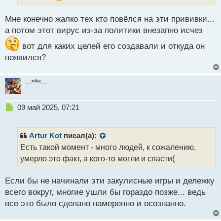
п
о
Мне конечно жалко тех кто повёлся на эти прививки...
с
а потом этот вирус из-за политики внезапно исчез
т
вот для каких целей его создавали и откуда он
появился?
__nika__
Н
09 май 2025, 07:21
е
п
р
Artur Kot
писал(а):
о
Есть такой момент - много людей, к сожалению,
ч
умерло это факт, а кого-то могли и спасти(
и
т
а
Если бы не начинали эти закулисные игры и дележку
н
всего вокруг, многие ушли бы гораздо позже... ведь
н
все это было сделано намеренно и осознанно.
ы
й