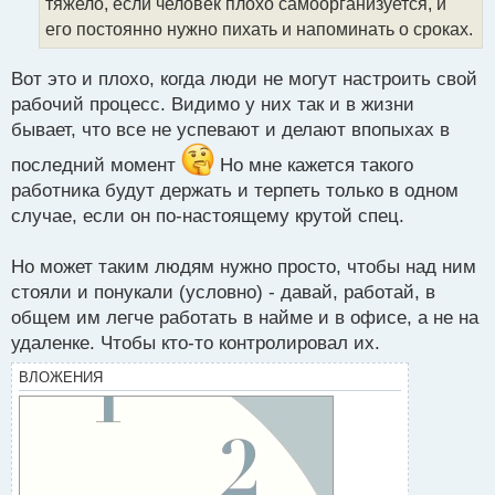
тяжело, если человек плохо самоорганизуется, и
н
его постоянно нужно пихать и напоминать о сроках.
ы
й
п
Вот это и плохо, когда люди не могут настроить свой
о
рабочий процесс. Видимо у них так и в жизни
с
бывает, что все не успевают и делают впопыхах в
т
последний момент
Но мне кажется такого
работника будут держать и терпеть только в одном
случае, если он по-настоящему крутой спец.
Но может таким людям нужно просто, чтобы над ним
стояли и понукали (условно) - давай, работай, в
общем им легче работать в найме и в офисе, а не на
удаленке. Чтобы кто-то контролировал их.
ВЛОЖЕНИЯ