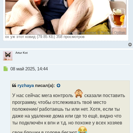
ох уж этот ковид (79.85 КБ) 358 просмотров
Artur Kot
Н
08 май 2025, 14:44
е
п
р
ryzhaya
писал(а):
о
ч
У нас сейчас мега контроль
сказали поставить
и
программу, чтобы отслеживать твоё место
т
положение/ работаешь ты или нет. Хотя, если ты
а
даже на удаленке дома или где то ещё, видно что
н
н
ты подключён к впн и т.д. но похоже у всех хозяев
ы
свои блошки в голове бегают
й