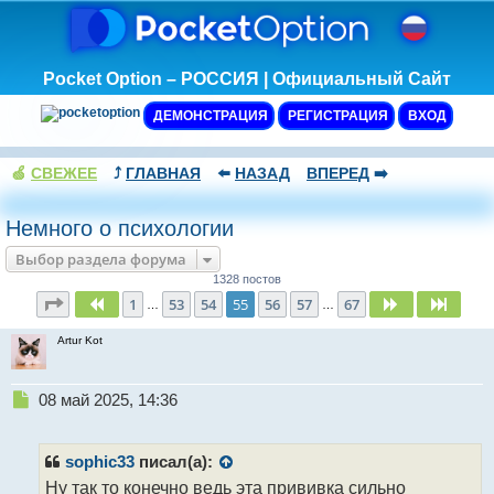
Pocket Option – РОССИЯ | Официальный Сайт
ДЕМОНСТРАЦИЯ
РЕГИСТРАЦИЯ
ВХОД
🍏
СВЕЖЕЕ
⤴️
ГЛАВНАЯ
⬅️
НАЗАД
ВПЕРЕД
➡️
Немного о психологии
Выбор раздела форума
1328 постов
Страница
55
из
67
1
53
54
55
56
57
67
Пред.
След.
След.
…
…
Artur Kot
Н
08 май 2025, 14:36
е
п
р
sophic33
писал(а):
о
Ну так то конечно ведь эта прививка сильно