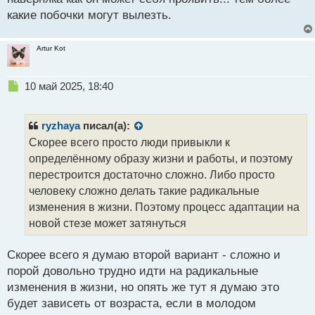
какие побочки могут вылезть.
Artur Kot
Н
10 май 2025, 18:40
е
п
р
ryzhaya
писал(а):
о
Скорее всего просто люди привыкли к
ч
определённому образу жизни и работы, и поэтому
и
т
перестроится достаточно сложно. Либо просто
а
человеку сложно делать такие радикальные
н
изменения в жизни. Поэтому процесс адаптации на
н
новой стезе может затянуться
ы
й
п
Скорее всего я думаю второй вариант - сложно и
о
порой довольно трудно идти на радикальные
с
изменения в жизни, но опять же тут я думаю это
т
будет зависеть от возраста, если в молодом