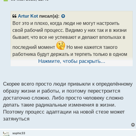
е
п
р
Artur Kot
писал(а):
о
Вот это и плохо, когда люди не могут настроить
ч
свой рабочий процесс. Видимо у них так и в жизни
и
т
бывает, что все не успевают и делают впопыхах в
а
последний момент
Но мне кажется такого
н
н
работника будут держать и терпеть только в одном
ы
случае, если он по-настоящему крутой спец.
Нажмите, чтобы раскрыть...
й
п
Но может таким людям нужно просто, чтобы над
о
с
ним стояли и понукали (условно) - давай, работай, в
Скорее всего просто люди привыкли к определённому
т
общем им легче работать в найме и в офисе, а не
образу жизни и работы, и поэтому перестроится
на удаленке. Чтобы кто-то контролировал их.
достаточно сложно. Либо просто человеку сложно
делать такие радикальные изменения в жизни.
Поэтому процесс адаптации на новой стезе может
затянуться
sophic33