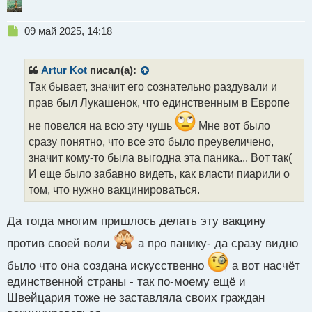
Н
09 май 2025, 14:18
е
п
р
Artur Kot
писал(а):
о
Так бывает, значит его сознательно раздували и
ч
прав был Лукашенок, что единственным в Европе
и
т
не повелся на всю эту чушь
Мне вот было
а
сразу понятно, что все это было преувеличено,
н
н
значит кому-то была выгодна эта паника... Вот так(
ы
И еще было забавно видеть, как власти пиарили о
й
том, что нужно вакцинироваться.
п
о
с
Да тогда многим пришлось делать эту вакцину
т
против своей воли
а про панику- да сразу видно
было что она создана искусственно
а вот насчёт
единственной страны - так по-моему ещё и
Швейцария тоже не заставляла своих граждан