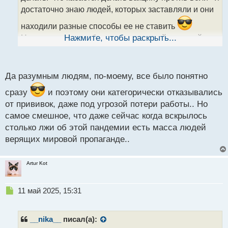
а
достаточно знаю людей, которых заставляли и они
н
н
находили разные способы ее не ставить
ы
Например, у меня был один знакомый, который
Нажмите, чтобы раскрыть...
й
постоянно приносил на работу справки об
п
медотводах и от него потом в итоге отстали.
о
с
Каждый выкручивается как может здесь.
Да разумным людям, по-моему, все было понятно
т
сразу
и поэтому они категорически отказывались
от прививок, даже под угрозой потери работы.. Но
самое смешное, что даже сейчас когда вскрылось
столько лжи об этой пандемии есть масса людей
верящих мировой пропаганде..
Artur Kot
Н
11 май 2025, 15:31
е
п
р
__nika__
писал(а):
о