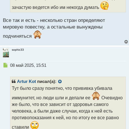
а
зачастую ведется ибо им некогда думать
н
н
ы
Все так и есть - несколько стран определяют
й
мировую повестку, а остальные вынуждены
п
о
подчиняться
с
т
sophic33
Н
08 май 2025, 15:51
е
п
р
Artur Kot
писал(а):
о
Тут было сразу понятно, что прививка убивала
ч
и
иммунитет, но люди шли и делали ее
Очевидно
т
же было, что все зависит от здоровья самого
а
человека, а были даже случаи, когда к ней есть
н
н
противопоказания к ней, но по итогу ее все равно
ы
ставили
й