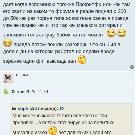
дает когда вспоминаю того же Профитфх или как там
его звали на каком то форуме в реале поднял с 200
до 50к как раз торгуя типа новостные свечи я правда
уже не помню как и что так как мельком сотмрел и
запомнил только кучу бабок на тот момент
правда потом пошли разговоры что он был в
доле с дц на котором работал но сделки вроде
заранее один фиг выкладывал
Artur Kot
Н
09 май 2025, 11:14
е
п
р
sophic33
писал(а):
о
Мне конечно жалко тех кто повёлся на эти
ч
прививки... а потом этот вирус из-за политики
и
т
внезапно исчез
вот для каких целей его
а