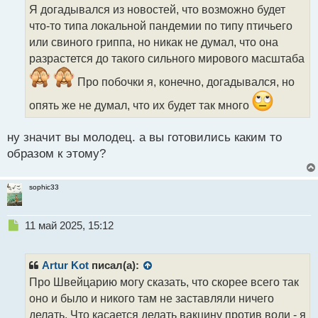
о
Я догадывался из новостей, что возможно будет
ч
что-то типа локальной пандемии по типу птичьего
и
т
или свиного гриппа, но никак не думал, что она
а
разрастется до такого сильного мирового масштаба
н
н
Про побочки я, конечно, догадывался, но
ы
опять же не думал, что их будет так много
й
п
о
ну значит вы молодец. а вы готовились каким то
с
образом к этому?
т
sophic33
Н
11 май 2025, 15:12
е
п
р
Artur Kot
писал(а):
о
Про Швейцарию могу сказать, что скорее всего так
ч
оно и было и никого там не заставляли ничего
и
т
делать. Что касается делать вакцину против воли - я