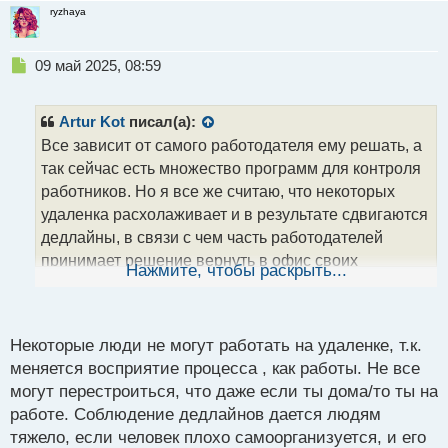
п
ryzhaya
о
с
т
Н
09 май 2025, 08:59
е
п
р
Artur Kot
писал(а):
о
Все зависит от самого работодателя ему решать, а
ч
так сейчас есть множество программ для контроля
и
т
работников. Но я все же считаю, что некоторых
а
удаленка расхолаживает и в результате сдвигаются
н
дедлайны, в связи с чем часть работодателей
н
принимает решение вернуть в офис своих
ы
Нажмите, чтобы раскрыть...
й
сотрудников. Поэтому, тут нужно подходить
п
индивидуально к каждой ситуации
о
с
Некоторые люди не могут работать на удаленке, т.к.
т
меняется восприятие процесса , как работы. Не все
могут перестроиться, что даже если ты дома/то ты на
работе. Соблюдение дедлайнов дается людям
тяжело, если человек плохо самоорганизуется, и его