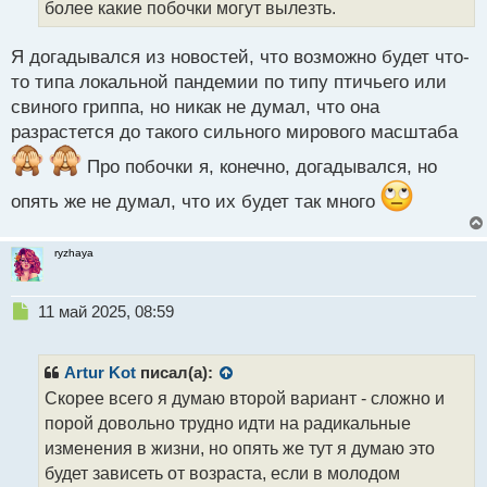
более какие побочки могут вылезть.
н
ы
й
Я догадывался из новостей, что возможно будет что-
п
то типа локальной пандемии по типу птичьего или
о
свиного гриппа, но никак не думал, что она
с
разрастется до такого сильного мирового масштаба
т
Про побочки я, конечно, догадывался, но
опять же не думал, что их будет так много
ryzhaya
Н
11 май 2025, 08:59
е
п
р
Artur Kot
писал(а):
о
Скорее всего я думаю второй вариант - сложно и
ч
порой довольно трудно идти на радикальные
и
т
изменения в жизни, но опять же тут я думаю это
а
будет зависеть от возраста, если в молодом
н