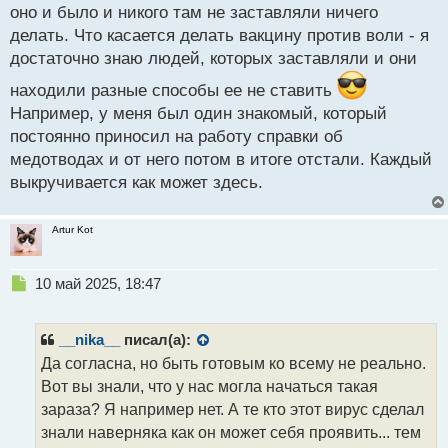
оно и было и никого там не заставляли ничего
т
делать. Что касается делать вакцину против воли - я
достаточно знаю людей, которых заставляли и они
находили разные способы ее не ставить
Например, у меня был один знакомый, который
постоянно приносил на работу справки об
медотводах и от него потом в итоге отстали. Каждый
выкручивается как может здесь.
Artur Kot
Н
10 май 2025, 18:47
е
п
р
__nika__
писал(а):
о
Да согласна, но быть готовым ко всему не реально.
ч
Вот вы знали, что у нас могла начаться такая
и
т
зараза? Я например нет. А те кто этот вирус сделал
а
знали наверняка как он может себя проявить... тем
н