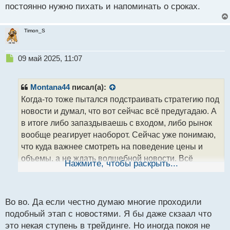
постоянно нужно пихать и напоминать о сроках.
Timon_S
Н
09 май 2025, 11:07
е
п
р
Montana44
писал(а):
о
Когда-то тоже пытался подстраивать стратегию под
ч
новости и думал, что вот сейчас всё предугадаю. А
и
т
в итоге либо запаздываешь с входом, либо рынок
а
вообще реагирует наоборот. Сейчас уже понимаю,
н
что куда важнее смотреть на поведение цены и
н
объемы, а не ждать волшебной новости. Всё
ы
Нажмите, чтобы раскрыть...
й
закладывается в движение заранее, остальное
п
просто спектакль.
о
с
Во во. Да если честно думаю многие проходили
т
подобный этап с новостями. Я бы даже скзаал что
это некая ступень в трейдинге. Но иногда покоя не