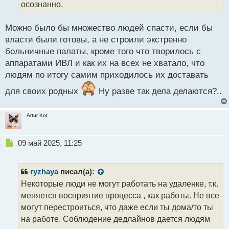
а
осознанно.
н
н
Можно было бы множество людей спасти, если бы
ы
й
власти были готовы, а не строили экстренно
п
больничные палаты, кроме того что творилось с
о
аппаратами ИВЛ и как их на всех не хватало, что
с
людям по итогу самим приходилось их доставать
т
для своих родных
Ну разве так дела делаются?..
Artur Kot
Н
09 май 2025, 11:25
е
п
р
ryzhaya
писал(а):
о
Некоторые люди не могут работать на удаленке, т.к.
ч
меняется восприятие процесса , как работы. Не все
и
т
могут перестроиться, что даже если ты дома/то ты
а
на работе. Соблюдение дедлайнов дается людям
н