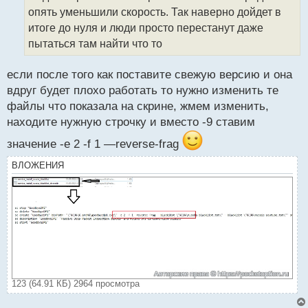
ч
опять уменьшили скорость. Так наверно дойдет в
и
т
итоге до нуля и люди просто перестанут даже
а
пытаться там найти что то
н
н
если после того как поставите свежую версию и она
ы
й
вдруг будет плохо работать то нужно изменить те
п
файлы что показала на скрине, жмем изменить,
о
находите нужную строчку и вместо -9 ставим
с
т
значение -e 2 -f 1 —reverse-frag
ВЛОЖЕНИЯ
123 (64.91 КБ) 2964 просмотра