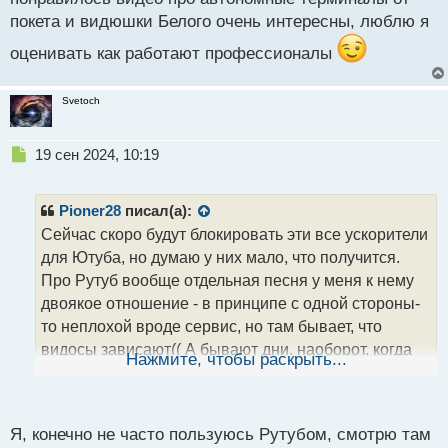
с
покета и видюшки Белого очень интересны, люблю я
т
оценивать как работают профессионалы
Svetoch
Н
19 сен 2024, 10:19
е
п
р
Pioner28
писал(а):
о
Сейчас скоро будут блокировать эти все ускорители
ч
для Ютуба, но думаю у них мало, что получится.
и
т
Про Рутуб вообще отдельная песня у меня к нему
а
двоякое отношение - в принципе с одной стороны-
н
то неплохой вроде сервис, но там бывает, что
н
видосы зависают(( А бывают дни, наоборот, когда
ы
Нажмите, чтобы раскрыть...
й
все четко работает. Вот у вас как он работает,
п
нормально? Вот после полуночи он вообще
о
отлично идет)) По крайней мере у меня так))
с
Я, конечно не часто пользуюсь Рутубом, смотрю там
т