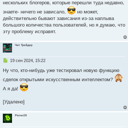
нескольких блогеров, которые перешли туда недавно,
знаете- ничего не зависало,
но может,
действительно бывают зависания из-за наплыва
большого количества пользователей, но я думаю, что
эту проблему исправят.
Чит Трейдер
Н
19 сен 2024, 15:22
е
Ну что, кто-нибудь уже тестировал новую функцию
п
р
сделок открытыми искусственным интеллектом?
о
ч
А я да!
и
т
а
[Удалено]
н
н
Pioner28
ы
й
п