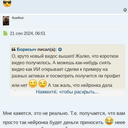
RubiRod
Н
21 сен 2024, 06:51
е
п
р
Борисыч
писал(а):
о
О, круто новый видос вышел! Жалко, что короткое
ч
видео получилось. А можешь как-нибудь снять
и
т
видео как ИИ открывает сделки к примеру на
а
разных активах и посмотреть получится ли профит
н
н
или нет
А так жаль, что нейронка дала
ы
убыток по сделкам. Я верю, что в будущем эта
Нажмите, чтобы раскрыть...
й
функция будет доработана и будет приносить
п
о
трейдерам профит
с
Мне кажется, это не реально. Т.е. получается, что вам
т
просто так нейронка будет деньги приносить
неее