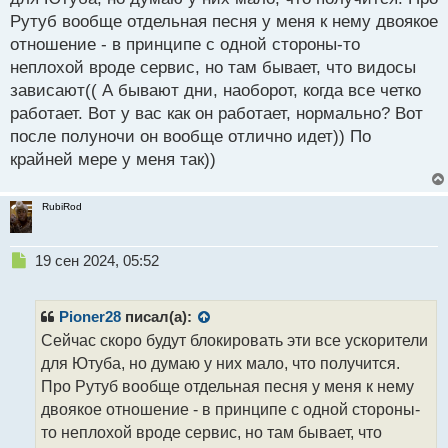
й
Рутуб вообще отдельная песня у меня к нему двоякое
п
отношение - в принципе с одной стороны-то
о
с
неплохой вроде сервис, но там бывает, что видосы
т
зависают(( А бывают дни, наоборот, когда все четко
работает. Вот у вас как он работает, нормально? Вот
после полуночи он вообще отлично идет)) По
крайней мере у меня так))
RubiRod
Н
19 сен 2024, 05:52
е
п
р
Pioner28
писал(а):
о
Сейчас скоро будут блокировать эти все ускорители
ч
для Ютуба, но думаю у них мало, что получится.
и
т
Про Рутуб вообще отдельная песня у меня к нему
а
двоякое отношение - в принципе с одной стороны-
н
то неплохой вроде сервис, но там бывает, что
н