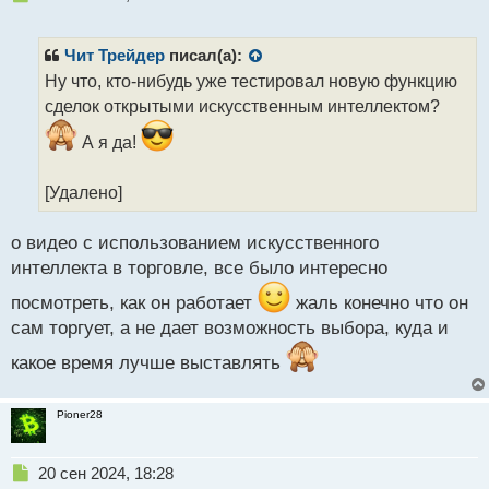
е
п
р
Чит Трейдер
писал(а):
о
Ну что, кто-нибудь уже тестировал новую функцию
ч
сделок открытыми искусственным интеллектом?
и
т
А я да!
а
н
н
[Удалено]
ы
й
о видео с использованием искусственного
п
интеллекта в торговле, все было интересно
о
с
посмотреть, как он работает
жаль конечно что он
т
сам торгует, а не дает возможность выбора, куда и
какое время лучше выставлять
Pioner28
Н
20 сен 2024, 18:28