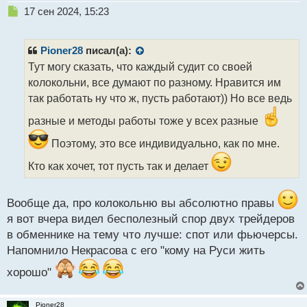
Н
17 сен 2024, 15:23
е
п
р
Pioner28
писал(а):
о
Тут могу сказать, что каждый судит со своей
ч
колокольни, все думают по разному. Нравится им
и
т
так работать ну что ж, пусть работают)) Но все ведь
а
разные и методы работы тоже у всех разные
н
н
Поэтому, это все индивидуально, как по мне.
ы
й
Кто как хочет, тот пусть так и делает
п
о
с
Вообще да, про колокольню вы абсолютно правы
т
я вот вчера видел бесполезный спор двух трейдеров
в обменнике на тему что лучше: спот или фьючерсы.
Напомнило Некрасова с его "кому на Руси жить
хорошо"
Pioner28