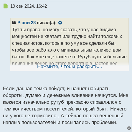
Н
19 сен 2024, 16:42
е
п
р
Pioner28
писал(а):
о
Тут ты права, но могу сказать, что у нас видимо
ч
мощностей не хватает или трудно найти толковых
и
т
специалистов, которые по уму все сделали бы,
а
чтобы все работало с минимальным количеством
н
багов. Как мне еще кажется в Рутуб нужны большие
н
вливания денег, но этого вероятно в настоящее
ы
Нажмите, чтобы раскрыть...
й
время не происходит... Хз, будут ли как-то улучшать
п
эту платформу
о
с
Если данная темка пойдет, и начнет набирать
т
обороты, думаю и денежные вливания начнутся. Мне
кажется изначально рутуб прекрасно справлялся с
тем количеством посетителей, который был . Ничего
ни у кого не тормозило . А сейчас пошел бешенный
наплыв пользователей и посыпались проблемки.