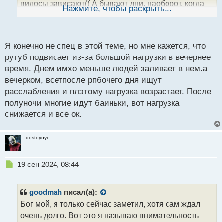
видосы зависают(( А бывают дни, наоборот, когда
ы
Нажмите, чтобы раскрыть...
й
все четко работает. Вот у вас как он работает,
п
нормально? Вот после полуночи он вообще
о
отлично идет)) По крайней мере у меня так))
с
Я конечно не спец в этой теме, но мне кажется, что
т
рутуб подвисает из-за большой нагрузки в вечернее
время. Днем имхо меньше людей заливает в нем.а
вечерком, всетпосле рпбочего дня ищут
расслабления и плэтому нагрузка возрастает. После
полуночи многие идут баиньки, вот нагрузка
снижается и все ок.
dostoynyi
Н
19 сен 2024, 08:44
е
п
р
goodmah
писал(а):
о
Бог мой, я только сейчас заметил, хотя сам ждал
ч
очень долго. Вот это я называю внимательность
и