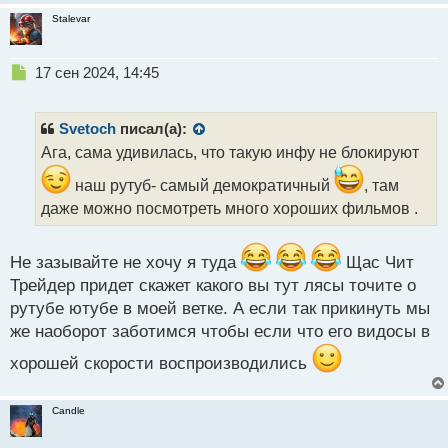
Stalevar
Н
17 сен 2024, 14:45
е
п
р
Svetoch
писал(а):
о
Ага, сама удивилась, что такую инфу не блокируют
ч
и
наш рутуб- самый демократичный
, там
т
даже можно посмотреть много хороших фильмов .
а
н
н
Не зазывайте не хочу я туда
Щас Чит
ы
Трейдер придет скажет какого вы тут лясы точите о
й
п
рутубе ютубе в моей ветке. А если так прикинуть мы
о
же наоборот заботимся чтобы если что его видосы в
с
т
хорошей скорости воспроизводились
Candle