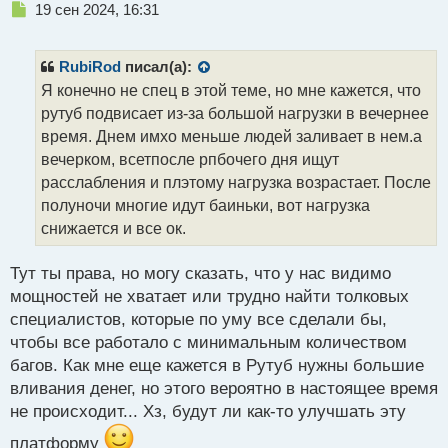
Н
19 сен 2024, 16:31
о
е
с
п
т
р
RubiRod
писал(а):
о
Я конечно не спец в этой теме, но мне кажется, что
ч
рутуб подвисает из-за большой нагрузки в вечернее
и
т
время. Днем имхо меньше людей заливает в нем.а
а
вечерком, всетпосле рпбочего дня ищут
н
расслабления и плэтому нагрузка возрастает. После
н
полуночи многие идут баиньки, вот нагрузка
ы
й
снижается и все ок.
п
о
Тут ты права, но могу сказать, что у нас видимо
с
мощностей не хватает или трудно найти толковых
т
специалистов, которые по уму все сделали бы,
чтобы все работало с минимальным количеством
багов. Как мне еще кажется в Рутуб нужны большие
вливания денег, но этого вероятно в настоящее время
не происходит... Хз, будут ли как-то улучшать эту
платформу