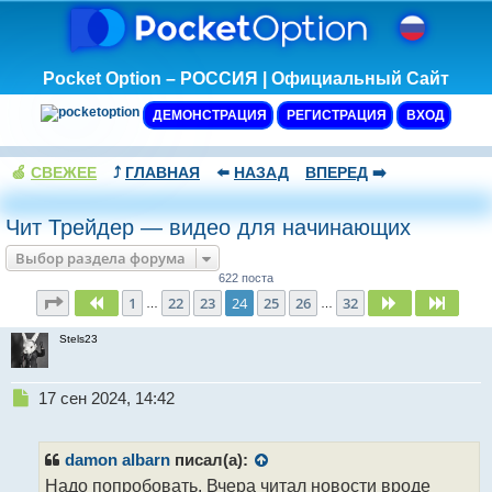
Pocket Option – РОССИЯ | Официальный Сайт
ДЕМОНСТРАЦИЯ
РЕГИСТРАЦИЯ
ВХОД
🍏
СВЕЖЕЕ
⤴️
ГЛАВНАЯ
⬅️
НАЗАД
ВПЕРЕД
➡️
Чит Трейдер — видео для начинающих
Выбор раздела форума
622 поста
Страница
24
из
32
1
22
23
24
25
26
32
Пред.
След.
След.
…
…
Stels23
Н
17 сен 2024, 14:42
е
п
р
damon albarn
писал(а):
о
Надо попробовать. Вчера читал новости вроде