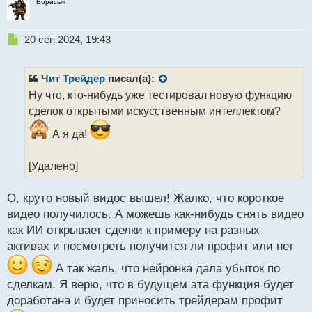
Борисыч
Н
20 сен 2024, 19:43
е
п
р
Чит Трейдер
писал(а):
о
Ну что, кто-нибудь уже тестировал новую функцию
ч
сделок открытыми искусственным интеллектом?
и
т
А я да!
а
н
н
[Удалено]
ы
й
О, круто новый видос вышел! Жалко, что короткое
п
видео получилось. А можешь как-нибудь снять видео
о
с
как ИИ открывает сделки к примеру на разных
т
активах и посмотреть получится ли профит или нет
А так жаль, что нейронка дала убыток по
сделкам. Я верю, что в будущем эта функция будет
доработана и будет приносить трейдерам профит