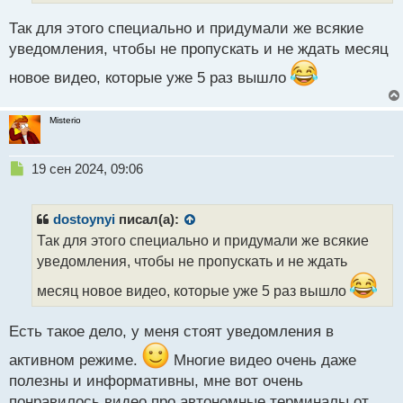
т
а
Так для этого специально и придумали же всякие
н
уведомления, чтобы не пропускать и не ждать месяц
н
ы
новое видео, которые уже 5 раз вышло
й
п
о
Misterio
с
т
Н
19 сен 2024, 09:06
е
п
р
dostoynyi
писал(а):
о
Так для этого специально и придумали же всякие
ч
уведомления, чтобы не пропускать и не ждать
и
т
месяц новое видео, которые уже 5 раз вышло
а
н
н
Есть такое дело, у меня стоят уведомления в
ы
активном режиме.
Многие видео очень даже
й
п
полезны и информативны, мне вот очень
о
понравилось видео про автономные терминалы от