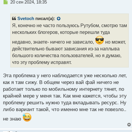
Н
20 сен 2024, 18:35
е
п
р
Svetoch
писал(а):
о
Я, конечно не часто пользуюсь Рутубом, смотрю там
ч
нескольких блогеров, которые перешли туда
и
т
недавно, знаете- ничего не зависало,
но может,
а
действительно бывают зависания из-за наплыва
н
н
большого количества пользователей, но я думаю,
ы
что эту проблему исправят.
й
п
Эта проблема у него наблюдается уже несколько лет,
о
с
как я там сижу. В общем через вай фай ничего не
т
работает только по мобильному интернету тянет, по
крайней мере у меня так. Как мне кажется, чтобы эту
проблему решить нужно туда вкладывать ресурс. Ну
либо вариант такой, что именно мне так не повезло..
не знаю