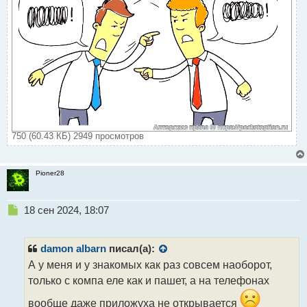
750 (60.43 КБ) 2949 просмотров
Pioner28
Н
18 сен 2024, 18:07
е
п
р
damon albarn
писал(а):
о
А у меня и у знакомых как раз совсем наоборот,
ч
только с компа еле как и пашет, а на телефонах
и
т
вообще даже приложуха не открывается