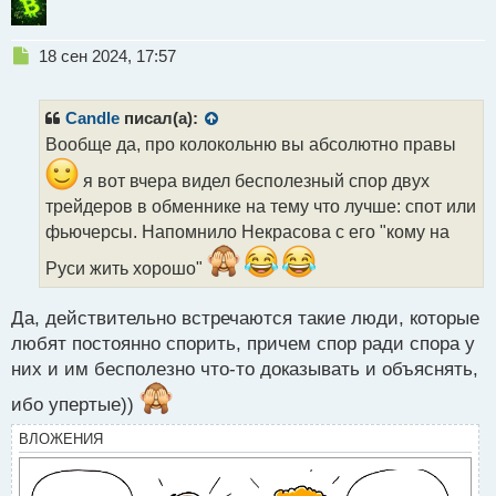
Н
18 сен 2024, 17:57
е
п
р
Candle
писал(а):
о
Вообще да, про колокольню вы абсолютно правы
ч
и
я вот вчера видел бесполезный спор двух
т
трейдеров в обменнике на тему что лучше: спот или
а
фьючерсы. Напомнило Некрасова с его "кому на
н
н
Руси жить хорошо"
ы
й
п
Да, действительно встречаются такие люди, которые
о
любят постоянно спорить, причем спор ради спора у
с
них и им бесполезно что-то доказывать и объяснять,
т
ибо упертые))
ВЛОЖЕНИЯ