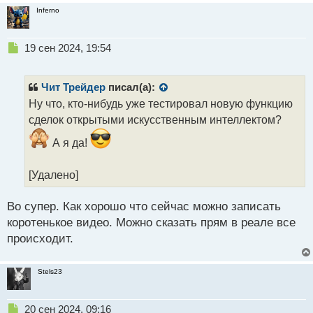
Inferno
Н
19 сен 2024, 19:54
е
п
р
Чит Трейдер
писал(а):
о
Ну что, кто-нибудь уже тестировал новую функцию
ч
сделок открытыми искусственным интеллектом?
и
т
А я да!
а
н
н
[Удалено]
ы
й
Во супер. Как хорошо что сейчас можно записать
п
коротенькое видео. Можно сказать прям в реале все
о
с
происходит.
т
Stels23
Н
20 сен 2024, 09:16