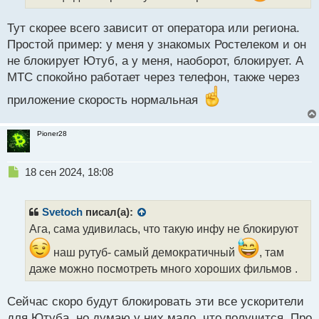
а
н
н
Тут скорее всего зависит от оператора или региона.
ы
Простой пример: у меня у знакомых Ростелеком и он
й
не блокирует Ютуб, а у меня, наоборот, блокирует. А
п
МТС спокойно работает через телефон, также через
о
с
приложение скорость нормальная
т
Pioner28
Н
18 сен 2024, 18:08
е
п
р
Svetoch
писал(а):
о
Ага, сама удивилась, что такую инфу не блокируют
ч
и
наш рутуб- самый демократичный
, там
т
даже можно посмотреть много хороших фильмов .
а
н
н
Сейчас скоро будут блокировать эти все ускорители
ы
для Ютуба, но думаю у них мало, что получится. Про