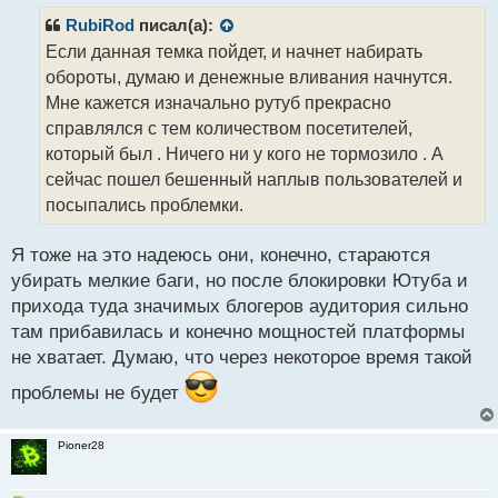
п
р
RubiRod
писал(а):
о
Если данная темка пойдет, и начнет набирать
ч
обороты, думаю и денежные вливания начнутся.
и
т
Мне кажется изначально рутуб прекрасно
а
справлялся с тем количеством посетителей,
н
который был . Ничего ни у кого не тормозило . А
н
сейчас пошел бешенный наплыв пользователей и
ы
й
посыпались проблемки.
п
о
Я тоже на это надеюсь они, конечно, стараются
с
убирать мелкие баги, но после блокировки Ютуба и
т
прихода туда значимых блогеров аудитория сильно
там прибавилась и конечно мощностей платформы
не хватает. Думаю, что через некоторое время такой
проблемы не будет
Pioner28