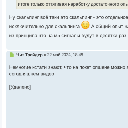
т
итоге только оттягивая наработку достаточного оп
а
н
н
Ну скальпинг всё таки это скальпинг - это отдельно
ы
исключительно для скальпинга
А общий опыт на
й
п
из принципа что на м5 сигналы будут в десятки ра
о
с
т
Н
Чит Трейдер
»
22 май 2024, 18:49
е
п
Немногие кстати знают, что на покет опшене можно
р
сегодняшнем видео
о
ч
и
[Удалено]
т
а
н
н
ы
й
п
о