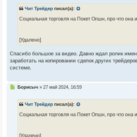
п
р
Чит Трейдер
писал(а):
о
ч
Социальная торговля на Покет Опшн, про что она 
и
т
а
[Удалено]
н
н
ы
Спасибо большое за видео. Давно ждал ролик именно
й
заработать на копировании сделок других трейдеров
п
системе.
о
с
т
Н
Борисыч
»
27 май 2024, 16:59
е
п
р
Чит Трейдер
писал(а):
о
ч
Социальная торговля на Покет Опшн, про что она 
и
т
а
[Удалено]
н