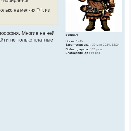
 - набирается
я
к
н
олько на мелких ТФ, из
а
ч
а
л
у
илософия. Многие на ней
Борисыч
айти не только платные
Посты:
1945
Зарегистрирован:
30 мар 2024, 12:24
Поблагодарили:
482 раза
Благодарил (а):
646 раз