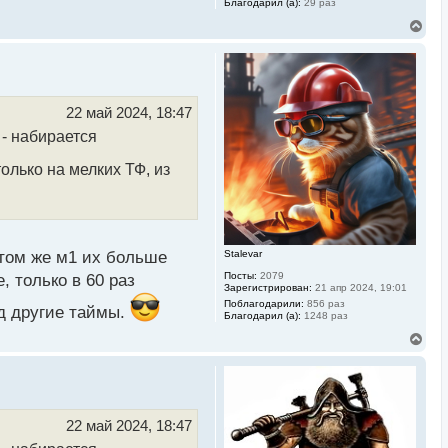
Благодарил (а):
29 раз
В
е
р
н
у
т
ь
22 май 2024, 18:47
с
 - набирается
я
к
н
олько на мелких ТФ, из
а
ч
а
л
у
 том же м1 их больше
Stalevar
Посты:
2079
, только в 60 раз
Зарегистрирован:
21 апр 2024, 19:01
Поблагодарили:
856 раз
д другие таймы.
Благодарил (а):
1248 раз
В
е
р
н
у
т
ь
22 май 2024, 18:47
с