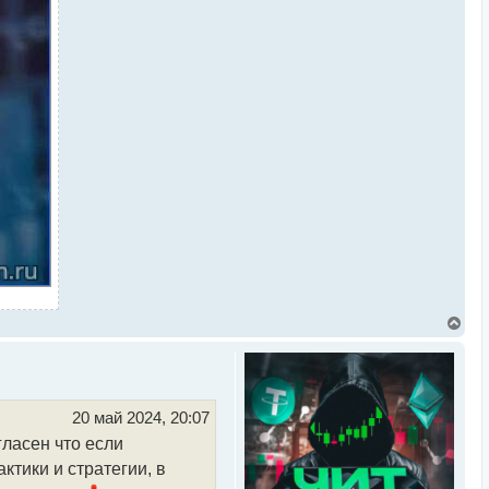
В
е
р
н
у
т
ь
20 май 2024, 20:07
с
гласен что если
я
к
ктики и стратегии, в
н