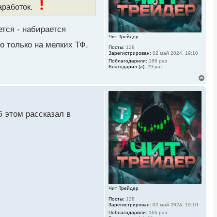
а
аработок.
ч
а
л
у
ется - набирается
Чит Трейдер
о только на мелких ТФ,
Посты:
138
Зарегистрирован:
02 май 2024, 19:10
Поблагодарили:
166 раз
Благодарил (а):
29 раз
В
е
р
н
у
т
б этом рассказал в
ь
с
я
к
н
а
ч
а
л
у
Чит Трейдер
Посты:
138
Зарегистрирован:
02 май 2024, 19:10
Поблагодарили:
166 раз