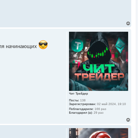
В
е
р
н
у
т
 для начинающих
ь
с
я
к
н
а
ч
а
л
у
Чит Трейдер
Посты:
138
Зарегистрирован:
02 май 2024, 19:10
Поблагодарили:
166 раз
Благодарил (а):
29 раз
В
е
р
н
у