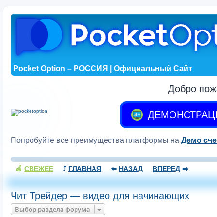
Pocket Option – РОССИЯ | Официальный Сайт
Добро пож
ДЕМОНСТРАЦ
Попробуйте все преимущества платформы на
Демо сче
🍏
СВЕЖЕЕ
⤴️
ГЛАВНАЯ
⬅️
НАЗАД
ВПЕРЕД
➡️
Чит Трейдер — видео для начинающих
Выбор раздела форума