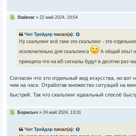
с
т
Н
Stalevar
»
22 май 2024, 19:54
е
п
р
Чит Трейдер
писал(а):
о
Ну скальпинг всё таки это скальпинг - это отдельно
ч
и
исключительно для скальпинга
А общий опыт на
т
а
принципа что на м5 сигналы будут в десятки раз ч
н
н
ы
Согласен что это отдельный вид искусства, но вот 
й
чем на часе. Отработав множество ситуаций на мину
п
о
быстрей. Так что скальпинг идеальный способ быс
с
т
Н
Борисыч
»
24 май 2024, 13:31
е
п
р
Чит Трейдер
писал(а):
о