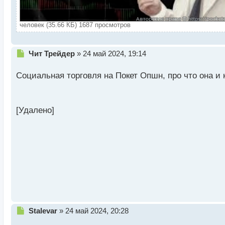
человек (35.66 КБ) 1687 просмотров
Н
Чит Трейдер
»
24 май 2024, 19:14
е
п
Социальная торговля на Покет Опшн, про что она и
р
о
ч
и
[Удалено]
т
а
н
н
ы
й
п
о
с
т
Н
Stalevar
»
24 май 2024, 20:28
е