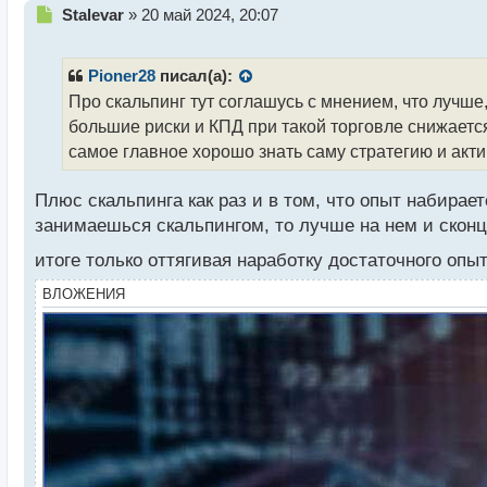
Н
Stalevar
»
20 май 2024, 20:07
е
п
р
Pioner28
писал(а):
о
Про скальпинг тут соглашусь с мнением, что лучше
ч
большие риски и КПД при такой торговле снижаетс
и
т
самое главное хорошо знать саму стратегию и акти
а
н
Плюс скальпинга как раз и в том, что опыт набирае
н
занимаешься скальпингом, то лучше на нем и сконце
ы
й
итоге только оттягивая наработку достаточного оп
п
о
ВЛОЖЕНИЯ
с
т