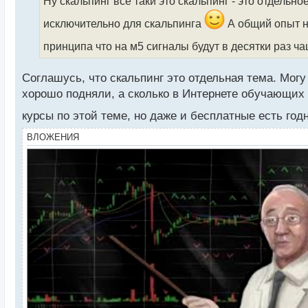
Ну скальпинг всё таки это скальпинг - это отдельно
ч
и
исключительно для скальпинга
А общий опыт на
т
а
принципа что на м5 сигналы будут в десятки раз ч
н
н
Соглашусь, что скальпинг это отдельная тема. Могу
ы
хорошо подняли, а сколько в Интернете обучающих 
й
п
курсы по этой теме, но даже и бесплатные есть год
о
с
ВЛОЖЕНИЯ
т