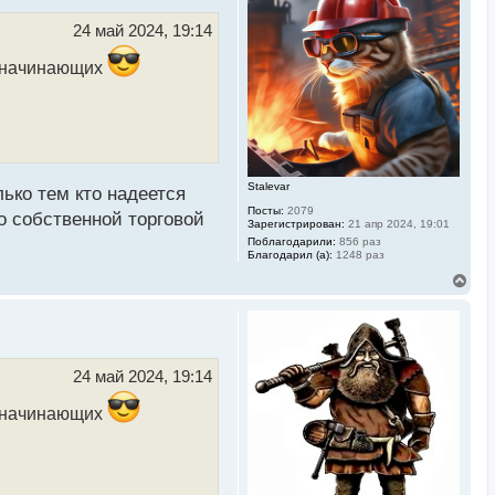
т
ь
24 май 2024, 19:14
с
я
я начинающих
к
н
а
ч
а
л
у
Stalevar
ько тем кто надеется
Посты:
2079
по собственной торговой
Зарегистрирован:
21 апр 2024, 19:01
Поблагодарили:
856 раз
Благодарил (а):
1248 раз
В
е
р
н
у
т
ь
24 май 2024, 19:14
с
я
я начинающих
к
н
а
ч
а