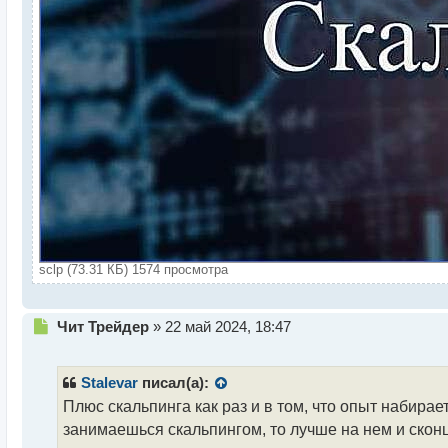
sclp (73.31 КБ) 1574 просмотра
Н
Чит Трейдер
»
22 май 2024, 18:47
е
п
р
Stalevar
писал(а):
о
Плюс скальпинга как раз и в том, что опыт набирае
ч
занимаешься скальпингом, то лучше на нем и сконц
и