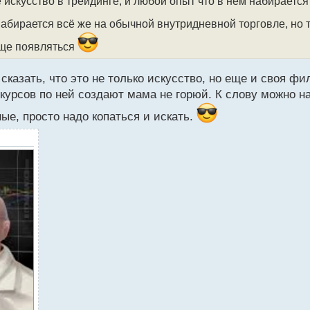
е искусство в трейдинге, и любой опыт что в нем набирается
бирается всё же на обычной внутридневной торговле, но т
аще появляться
 сказать, что это не только искусство, но еще и своя ф
курсов по ней создают мама не горюй. К слову можно н
ные, просто надо копаться и искать.