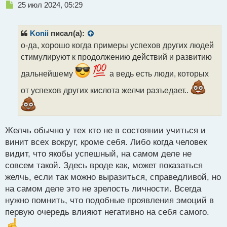
Н
25 июл 2024, 05:29
е
п
р
Konii
писал(а):
о
о-да, хорошо когда примеры успехов других людей
ч
стимулируют к продолжению действий и развитию
и
т
дальнейшему
а ведь есть люди, которых
а
н
от успехов других кислота желчи разъедает..
н
ы
й
п
Желчь обычно у тех кто не в состоянии учиться и
о
с
винит всех вокруг, кроме себя. Либо когда человек
т
видит, что якобы успешный, на самом деле не
совсем такой. Здесь вроде как, может показаться
желчь, если так можно выразиться, справедливой, но
на самом деле это не зрелость личности. Всегда
нужно помнить, что подобные проявления эмоций в
первую очередь влияют негативно на себя самого.