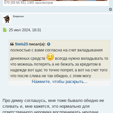
670 (59.66 КБ) 1365 просмотров
Борисыч
Н
25 июл 2024, 18:31
е
п
р
Stels23
писал(а):
о
полностью с вами согласна на счет вкладывания
ч
и
денежных средств
всегда нужно вкладывать то
т
что можешь потерять а не бежать за кредитом в
а
надежде вот щас то точно попрет, а вот на счет того
н
н
что после слива не так обидно, с этим могу
ы
Нажмите, чтобы раскрыть...
поспорить
мне даже демку было обидно
й
п
сливать
но тут наверное играет роль мое
о
с
личное отношение к торговле, если пришел дядя
Про демку соглашусь, мне тоже бывало обидно ее
т
коля то значит где то, что то не доделано и тс надо
сливать и, мне кажется, это нормально для
доводить до ума.
ответственного человека воспринимать неудачи