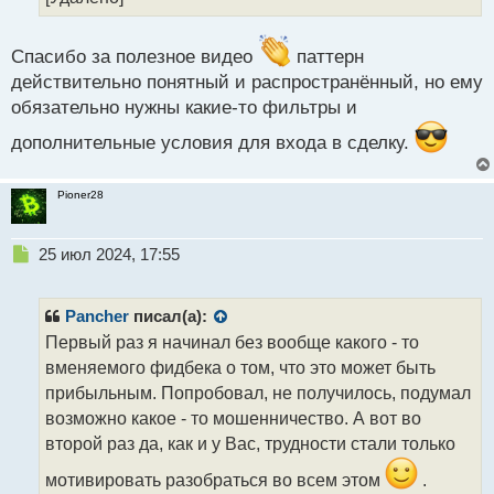
п
о
с
Спасибо за полезное видео
паттерн
т
действительно понятный и распространённый, но ему
обязательно нужны какие-то фильтры и
дополнительные условия для входа в сделку.
Pioner28
Н
25 июл 2024, 17:55
е
п
р
Pancher
писал(а):
о
Первый раз я начинал без вообще какого - то
ч
вменяемого фидбека о том, что это может быть
и
т
прибыльным. Попробовал, не получилось, подумал
а
возможно какое - то мошенничество. А вот во
н
второй раз да, как и у Вас, трудности стали только
н
ы
мотивировать разобраться во всем этом
.
й