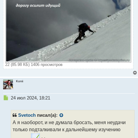
22 (85.98 КБ) 1406 просмотров
Konii
Н
24 июл 2024, 18:21
е
п
р
Svetoch
писал(а):
о
А я наоборот, и не думала бросать, меня неудачи
ч
только подталкивали к дальнейшему изучению
и
т