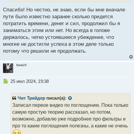
ы
й
Спасибо! Но честно, не знаю, если бы мне вначале
п
пути было известно заранее сколько придется
о
с
потратить времени, денег и сил, продолжил бы я
т
заниматься этим или нет. Но всегда в голове
держалось, четко устоявшееся убеждение, что
многие не достигли успеха в этом деле только
потому что решили не продолжать.
Stels23
Н
25 июл 2024, 19:38
е
п
р
Чит Трейдер
писал(а):
о
Записал первое видео по поглощению. Пока только
ч
самую простую теорию рассказал, но потом,
и
т
возможно, добавлю уже подробнее про фильтры и
а
про то какие поглощения полезны, а какие не очень
н