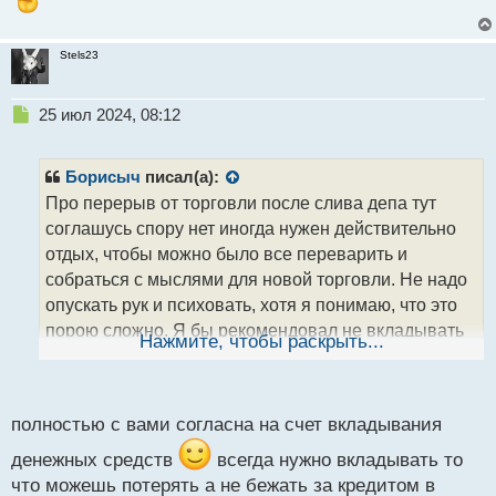
Stels23
Н
25 июл 2024, 08:12
е
п
р
Борисыч
писал(а):
о
Про перерыв от торговли после слива депа тут
ч
соглашусь спору нет иногда нужен действительно
и
т
отдых, чтобы можно было все переварить и
а
собраться с мыслями для новой торговли. Не надо
н
опускать рук и психовать, хотя я понимаю, что это
н
порою сложно. Я бы рекомендовал не вкладывать
ы
Нажмите, чтобы раскрыть...
й
все средства в торговлю, а лучше определенную
п
часть, поэтому, в итоге после слива не будет так
о
обидно, если что потеряешь и можно спокойно
с
полностью с вами согласна на счет вкладывания
начать все заново. Вкладывать все свои деньги,
т
чтобы потом прогореть это абсурд, лучше те
денежных средств
всегда нужно вкладывать то
что можешь потерять а не бежать за кредитом в
средства, которые не жалко потерять.