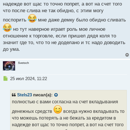
надежде вот щас то точно попрет, а вот на счет того
что после слива не так обидно, с этим могу
поспорить
мне даже демку было обидно сливать
но тут наверное играет роль мое личное
отношение к торговле, если пришел дядя коля то
значит где то, что то не доделано и тс надо доводить
до ума.
Svetoch
Н
25 июл 2024, 11:22
е
п
р
Stels23
писал(а):
о
полностью с вами согласна на счет вкладывания
ч
и
денежных средств
всегда нужно вкладывать то
т
что можешь потерять а не бежать за кредитом в
а
надежде вот щас то точно попрет, а вот на счет того
н