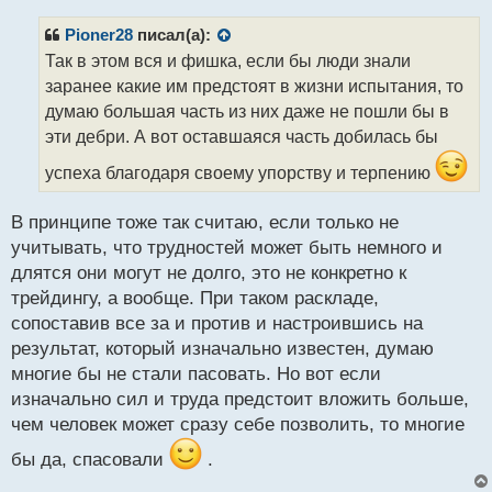
п
р
Pioner28
писал(а):
о
Так в этом вся и фишка, если бы люди знали
ч
заранее какие им предстоят в жизни испытания, то
и
т
думаю большая часть из них даже не пошли бы в
а
эти дебри. А вот оставшаяся часть добилась бы
н
н
успеха благодаря своему упорству и терпению
ы
й
В принципе тоже так считаю, если только не
п
учитывать, что трудностей может быть немного и
о
с
длятся они могут не долго, это не конкретно к
т
трейдингу, а вообще. При таком раскладе,
сопоставив все за и против и настроившись на
результат, который изначально известен, думаю
многие бы не стали пасовать. Но вот если
изначально сил и труда предстоит вложить больше,
чем человек может сразу себе позволить, то многие
бы да, спасовали
.