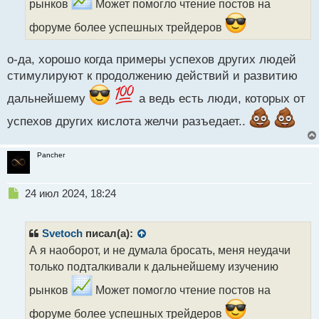
рынков
Может помогло чтение постов на
а
н
форуме более успешных трейдеров
н
ы
о-да, хорошо когда примеры успехов других людей
й
п
стимулируют к продолжению действий и развитию
о
дальнейшему
а ведь есть люди, которых от
с
т
успехов других кислота желчи разъедает..
Pancher
Н
24 июл 2024, 18:24
е
п
р
Svetoch
писал(а):
о
А я наоборот, и не думала бросать, меня неудачи
ч
только подталкивали к дальнейшему изучению
и
т
рынков
Может помогло чтение постов на
а
н
форуме более успешных трейдеров