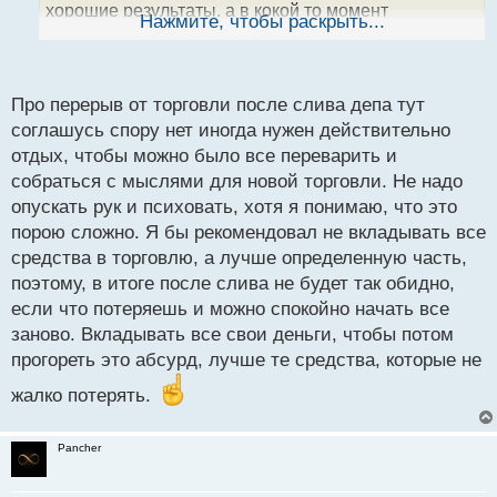
хорошие результаты, а в кокой то момент
ы
Нажмите, чтобы раскрыть...
й
совершает ошибку, которая ведет к потере депо,
п
думаю таким товарищам нужно просто делать
о
перерыв и подумать над тем, что привело к
с
Про перерыв от торговли после слива депа тут
отрицательному результату, в большинстве случаев
т
соглашусь спору нет иногда нужен действительно
это психология а не техника
отдых, чтобы можно было все переварить и
собраться с мыслями для новой торговли. Не надо
опускать рук и психовать, хотя я понимаю, что это
порою сложно. Я бы рекомендовал не вкладывать все
средства в торговлю, а лучше определенную часть,
поэтому, в итоге после слива не будет так обидно,
если что потеряешь и можно спокойно начать все
заново. Вкладывать все свои деньги, чтобы потом
прогореть это абсурд, лучше те средства, которые не
жалко потерять.
Pancher