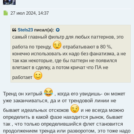
Н
27 июл 2024, 14:37
е
п
р
Stels23
писал(а):
о
самый главный фильтр для любых паттернов, это
ч
и
работа по тренду,
отрабатывают в 80 %,
т
конечно использовать их надо без фанатизма, а не
а
так как некоторые, где бы паттерн не появился
н
н
влетают в сделку, а потом кричат что ПА не
ы
работает
й
п
о
Тренд он хитрый
, когда его увидишь- он может
с
т
уже заканчиваться, да и от трендовой линии не
бывает идеальных отскоков
и не всегда можно
определить в какой фазе находится рынок, бывает
так , что только определившийся флет становится
продолжением тренда или разворотом, это тоже надо