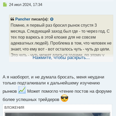
Н
24 июл 2024, 17:34
е
п
р
Pancher
писал(а):
о
Помню, я первый раз бросил рынок спустя 3
ч
месяца. Следующий заход был где - то через год. С
и
т
тех пор варюсь в этой клоаке для не совсем
а
адекватных людей). Проблема в том, что человек не
н
знает, что ему вот - вот осталось чуть - чуть до цели.
н
Это чуть - чуть может длиться годами, по этому у
ы
Нажмите, чтобы раскрыть...
й
многих людей не хватает сил чтобы дойти до цели в
п
виде стабильной прибыли на рынке
.
о
с
А я наоборот, и не думала бросать, меня неудачи
т
только подталкивали к дальнейшему изучению
рынков
Может помогло чтение постов на форуме
более успешных трейдеров
ВЛОЖЕНИЯ