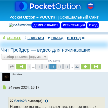
Pocket Option – РОССИЯ | Официальный Сайт
ДЕМОНСТРАЦИЯ
РЕГИСТРАЦИЯ
ВХОД
🍏
СВЕЖЕЕ
⤴️
ГЛАВНАЯ
⬅️
НАЗАД
ВПЕРЕД
➡️
Чит Трейдер — видео для начинающих
Выбор раздела форума
622 поста
Страница
16
из
32
1
14
15
16
17
18
32
Пред.
След.
След.
…
…
Pancher
Н
24 июл 2024, 16:17
е
п
р
Stels23
писал(а):
о
Наверное вы правы на счет тех, кто при первых