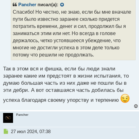
р
Pancher
писал(а):
о
Спасибо! Но честно, не знаю, если бы мне вначале
ч
пути было известно заранее сколько придется
и
т
потратить времени, денег и сил, продолжил бы я
а
заниматься этим или нет. Но всегда в голове
н
держалось, четко устоявшееся убеждение, что
н
многие не достигли успеха в этом деле только
ы
й
потому что решили не продолжать.
п
о
Так в этом вся и фишка, если бы люди знали
с
заранее какие им предстоят в жизни испытания, то
т
думаю большая часть из них даже не пошли бы в
эти дебри. А вот оставшаяся часть добилась бы
успеха благодаря своему упорству и терпению
Pancher
Н
27 июл 2024, 07:38
е