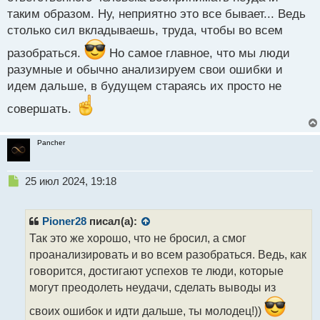
таким образом. Ну, неприятно это все бывает... Ведь
столько сил вкладываешь, труда, чтобы во всем
разобраться.
Но самое главное, что мы люди
разумные и обычно анализируем свои ошибки и
идем дальше, в будущем стараясь их просто не
совершать.
Pancher
Н
25 июл 2024, 19:18
е
п
р
Pioner28
писал(а):
о
Так это же хорошо, что не бросил, а смог
ч
проанализировать и во всем разобраться. Ведь, как
и
т
говорится, достигают успехов те люди, которые
а
могут преодолеть неудачи, сделать выводы из
н
н
своих ошибок и идти дальше, ты молодец!))