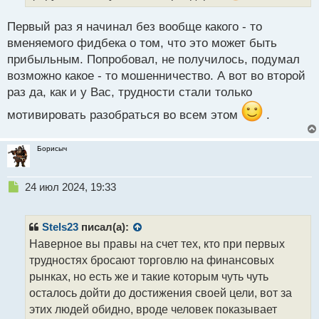
н
ы
Первый раз я начинал без вообще какого - то
й
п
вменяемого фидбека о том, что это может быть
о
прибыльным. Попробовал, не получилось, подумал
с
возможно какое - то мошенничество. А вот во второй
т
раз да, как и у Вас, трудности стали только
мотивировать разобраться во всем этом
.
Борисыч
Н
24 июл 2024, 19:33
е
п
р
Stels23
писал(а):
о
Наверное вы правы на счет тех, кто при первых
ч
трудностях бросают торговлю на финансовых
и
т
рынках, но есть же и такие которым чуть чуть
а
осталось дойти до достижения своей цели, вот за
н
этих людей обидно, вроде человек показывает
н