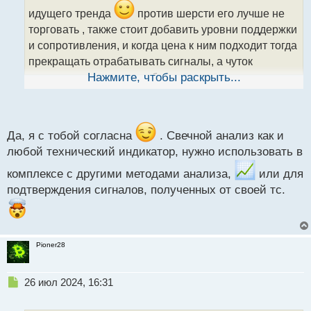
и
идущего тренда
против шерсти его лучше не
т
торговать , также стоит добавить уровни поддержки
а
и сопротивления, и когда цена к ним подходит тогда
н
н
прекращать отрабатывать сигналы, а чуток
ы
подождать, посмотреть будит ли разворот или же
Нажмите, чтобы раскрыть...
й
п
продолжение тренда
о
с
т
Да, я с тобой согласна
. Свечной анализ как и
любой технический индикатор, нужно использовать в
комплексе с другими методами анализа,
или для
подтверждения сигналов, полученных от своей тс.
Pioner28
Н
26 июл 2024, 16:31
е
п