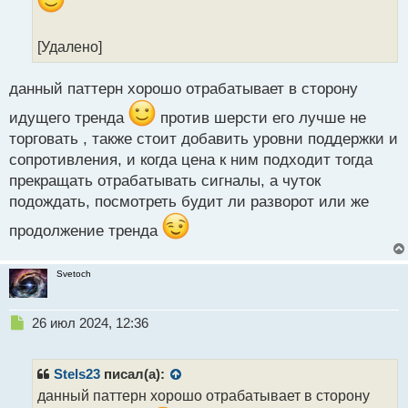
н
ы
й
[Удалено]
п
о
с
данный паттерн хорошо отрабатывает в сторону
т
идущего тренда
против шерсти его лучше не
торговать , также стоит добавить уровни поддержки и
сопротивления, и когда цена к ним подходит тогда
прекращать отрабатывать сигналы, а чуток
подождать, посмотреть будит ли разворот или же
продолжение тренда
Svetoch
Н
26 июл 2024, 12:36
е
п
р
Stels23
писал(а):
о
данный паттерн хорошо отрабатывает в сторону
ч