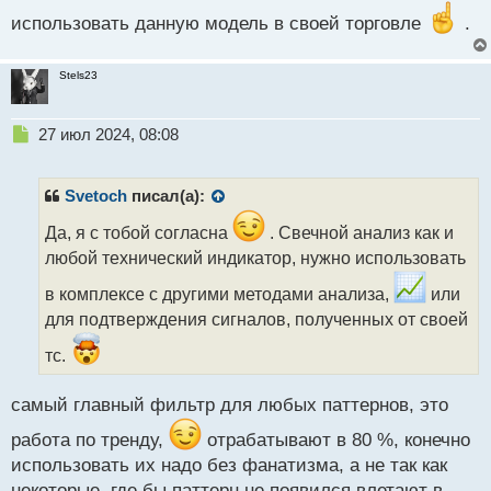
использовать данную модель в своей торговле
.
Stels23
Н
27 июл 2024, 08:08
е
п
р
Svetoch
писал(а):
о
ч
Да, я с тобой согласна
. Свечной анализ как и
и
любой технический индикатор, нужно использовать
т
а
в комплексе с другими методами анализа,
или
н
для подтверждения сигналов, полученных от своей
н
ы
тс.
й
п
самый главный фильтр для любых паттернов, это
о
с
работа по тренду,
отрабатывают в 80 %, конечно
т
использовать их надо без фанатизма, а не так как
некоторые, где бы паттерн не появился влетают в