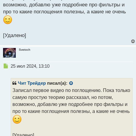
о
возможно, добавлю уже подробнее про фильтры и
ч
про то какие поглощения полезны, а какие не очень
и
т
а
н
н
[Удалено]
ы
й
Svetoch
п
о
с
Н
25 июл 2024, 13:10
т
е
п
р
Чит Трейдер
писал(а):
о
Записал первое видео по поглощению. Пока только
ч
самую простую теорию рассказал, но потом,
и
т
возможно, добавлю уже подробнее про фильтры и
а
про то какие поглощения полезны, а какие не очень
н
н
ы
й
[Удалено]