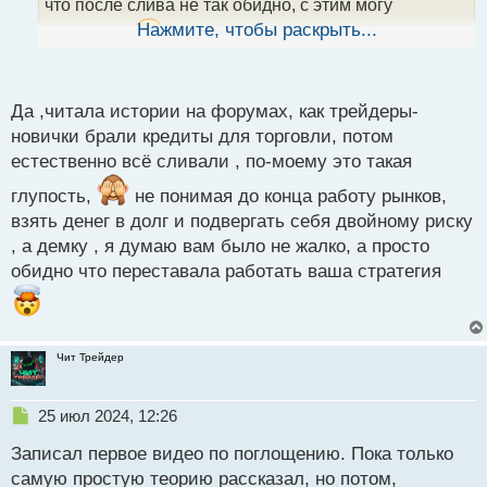
н
что после слива не так обидно, с этим могу
ы
Нажмите, чтобы раскрыть...
поспорить
мне даже демку было обидно
й
п
сливать
но тут наверное играет роль мое
о
с
личное отношение к торговле, если пришел дядя
Да ,читала истории на форумах, как трейдеры-
т
коля то значит где то, что то не доделано и тс надо
новички брали кредиты для торговли, потом
доводить до ума.
естественно всё сливали , по-моему это такая
глупость,
не понимая до конца работу рынков,
взять денег в долг и подвергать себя двойному риску
, а демку , я думаю вам было не жалко, а просто
обидно что переставала работать ваша стратегия
Чит Трейдер
Н
25 июл 2024, 12:26
е
Записал первое видео по поглощению. Пока только
п
р
самую простую теорию рассказал, но потом,