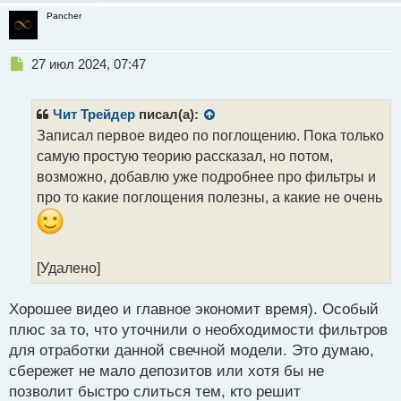
Pancher
Н
27 июл 2024, 07:47
е
п
р
Чит Трейдер
писал(а):
о
Записал первое видео по поглощению. Пока только
ч
самую простую теорию рассказал, но потом,
и
т
возможно, добавлю уже подробнее про фильтры и
а
про то какие поглощения полезны, а какие не очень
н
н
ы
й
[Удалено]
п
о
с
Хорошее видео и главное экономит время). Особый
т
плюс за то, что уточнили о необходимости фильтров
для отработки данной свечной модели. Это думаю,
сбережет не мало депозитов или хотя бы не
позволит быстро слиться тем, кто решит