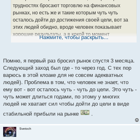
ч
трудностях бросают торговлю на финансовых
и
т
рынках, но есть же и такие которым чуть чуть
а
осталось дойти до достижения своей цели, вот за
н
этих людей обидно, вроде человек показывает
н
хорошие результаты, а в кокой то момент
ы
Нажмите, чтобы раскрыть...
й
совершает ошибку, которая ведет к потере депо,
п
думаю таким товарищам нужно просто делать
о
перерыв и подумать над тем, что привело к
с
Помню, я первый раз бросил рынок спустя 3 месяца.
отрицательному результату, в большинстве случаев
т
Следующий заход был где - то через год. С тех пор
это психология а не техника
варюсь в этой клоаке для не совсем адекватных
людей). Проблема в том, что человек не знает, что
ему вот - вот осталось чуть - чуть до цели. Это чуть -
чуть может длиться годами, по этому у многих
людей не хватает сил чтобы дойти до цели в виде
стабильной прибыли на рынке
.
Svetoch