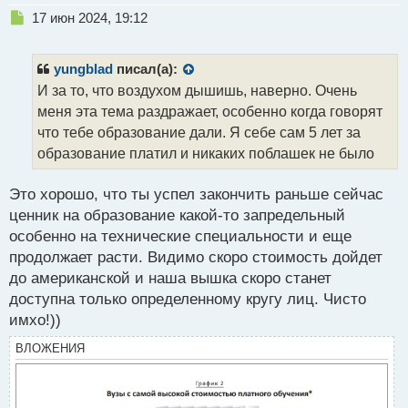
Н
17 июн 2024, 19:12
е
п
р
yungblad
писал(а):
о
И за то, что воздухом дышишь, наверно. Очень
ч
меня эта тема раздражает, особенно когда говорят
и
т
что тебе образование дали. Я себе сам 5 лет за
а
образование платил и никаких поблашек не было
н
н
Это хорошо, что ты успел закончить раньше сейчас
ы
й
ценник на образование какой-то запредельный
п
особенно на технические специальности и еще
о
продолжает расти. Видимо скоро стоимость дойдет
с
до американской и наша вышка скоро станет
т
доступна только определенному кругу лиц. Чисто
имхо!))
ВЛОЖЕНИЯ