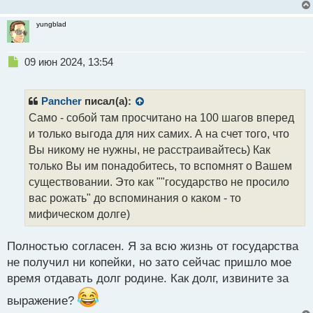
yungblad
Н
09 июн 2024, 13:54
е
п
р
Pancher
писал(а):
о
Само - собой там просчитано на 100 шагов вперед
ч
и только выгода для них самих. А на счет того, что
и
т
Вы никому не нужны, не расстраивайтесь) Как
а
только Вы им понадобитесь, то вспомнят о Вашем
н
существовании. Это как ""государство не просило
н
вас рожать" до вспоминания о каком - то
ы
й
мифическом долге)
п
о
Полностью согласен. Я за всю жизнь от государства
с
не получил ни копейки, но зато сейчас пришло мое
т
время отдавать долг родине. Как долг, извините за
выражение?