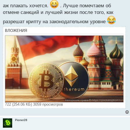
п
аж плакать хочется.
. Лучше помечтаем об
о
отмене санкций и лучшей жизни после того, как
с
т
разрешат крипту на законодательном уровне
ВЛОЖЕНИЯ
722 (254.06 КБ) 3059 просмотров
Pioner28