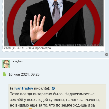
стоп (45.39 КБ) 3064 просмотра
yungblad
Н
16 июн 2024, 09:25
е
п
р
IvanTradov
писал(а):
о
Тоже всегда интересно было. Недвижимость с
ч
землёй у всех людей куплены, налоги заплачены,
и
т
но видимо ещё за то, что по земле ходишь и за