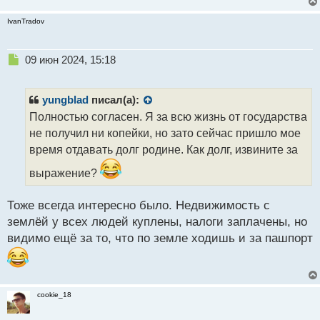
IvanTradov
Н
09 июн 2024, 15:18
е
п
р
yungblad
писал(а):
о
Полностью согласен. Я за всю жизнь от государства
ч
не получил ни копейки, но зато сейчас пришло мое
и
т
время отдавать долг родине. Как долг, извините за
а
выражение?
н
н
ы
Тоже всегда интересно было. Недвижимость с
й
землёй у всех людей куплены, налоги заплачены, но
п
видимо ещё за то, что по земле ходишь и за пашпорт
о
с
т
cookie_18