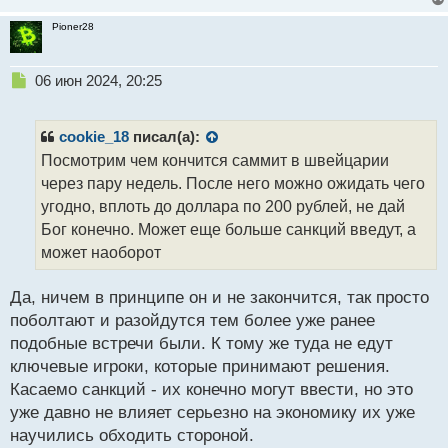
Pioner28
Н
06 июн 2024, 20:25
е
п
р
cookie_18
писал(а):
о
Посмотрим чем кончится саммит в швейцарии
ч
через пару недель. После него можно ожидать чего
и
т
угодно, вплоть до доллара по 200 рублей, не дай
а
Бог конечно. Может еще больше санкций введут, а
н
может наоборот
н
ы
й
Да, ничем в принципе он и не закончится, так просто
п
поболтают и разойдутся тем более уже ранее
о
подобные встречи были. К тому же туда не едут
с
ключевые игроки, которые принимают решения.
т
Касаемо санкций - их конечно могут ввести, но это
уже давно не влияет серьезно на экономику их уже
научились обходить стороной.