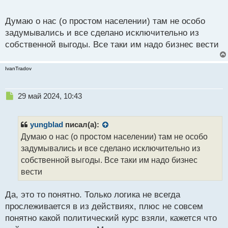
послаблениями и их последствиями.
о
с
Думаю о нас (о простом населении) там не особо
т
задумывались и все сделано исключительно из
собственной выгоды. Все таки им надо бизнес вести
IvanTradov
Н
29 май 2024, 10:43
е
п
р
yungblad
писал(а):
о
Думаю о нас (о простом населении) там не особо
ч
задумывались и все сделано исключительно из
и
т
собственной выгоды. Все таки им надо бизнес
а
вести
н
н
Да, это то понятно. Только логика не всегда
ы
й
прослеживается в из действиях, плюс не совсем
п
понятно какой политический курс взяли, кажется что
о