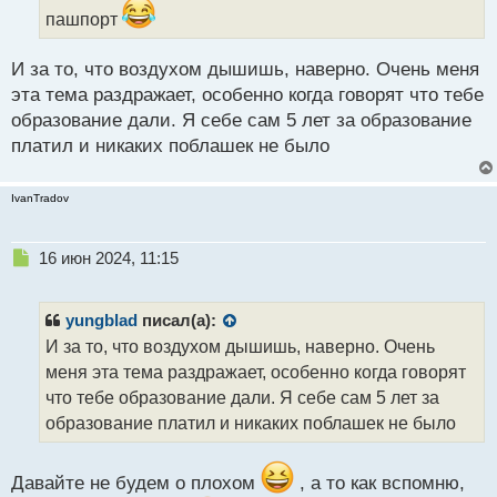
а
пашпорт
н
н
ы
И за то, что воздухом дышишь, наверно. Очень меня
й
эта тема раздражает, особенно когда говорят что тебе
п
образование дали. Я себе сам 5 лет за образование
о
с
платил и никаких поблашек не было
т
IvanTradov
Н
16 июн 2024, 11:15
е
п
р
yungblad
писал(а):
о
И за то, что воздухом дышишь, наверно. Очень
ч
меня эта тема раздражает, особенно когда говорят
и
т
что тебе образование дали. Я себе сам 5 лет за
а
образование платил и никаких поблашек не было
н
н
ы
Давайте не будем о плохом
, а то как вспомню,
й