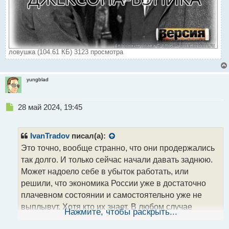
ловушка (104.61 КБ) 3123 просмотра
yungblad
Н
28 май 2024, 19:45
е
п
р
IvanTradov
писал(а):
о
Это точно, вообще странно, что они продержались
ч
так долго. И только сейчас начали давать заднюю.
и
т
Может надоело себе в убыток работать, или
а
решили, что экономика России уже в достаточно
н
плачевном состоянии и самостоятельно уже не
н
выплывут. Хотя кто их знает. В любом случае
ы
Нажмите, чтобы раскрыть...
й
интересно понаблюдать за дальнейшими
п