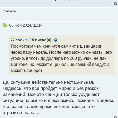
т
а
IvanTradov
н
н
ы
Н
06 июн 2024, 11:14
й
е
п
п
о
р
cookie_18
писал(а):
с
о
Посмотрим чем кончится саммит в швейцарии
т
ч
через пару недель. После него можно ожидать чего
и
т
угодно, вплоть до доллара по 200 рублей, не дай
а
Бог конечно. Может еще больше санкций введут, а
н
может наоборот
н
ы
й
Да, ситуация действительно нестабильная.
п
Надеюсь, что все пройдет мирно и без резких
о
изменений. Все эти санкции только ухудшают
с
ситуацию на рынке и в экономике. Поживем, увидим.
т
Все равно только время покажет, как все это
отразится на нас.