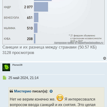
Санкции и их разница между странами (50.57 КБ)
3128 просмотров
Pioner28
Н
25 май 2024, 21:14
е
п
р
Мистерио
писал(а):
о
ч
Нет не верим конечно же.
Я интересовался
и
вопросом ввода санкций и их снятия. Это целая