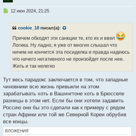
Н
12 июн 2024, 21:25
е
п
р
cookie_18
писал(а):
о
ч
Причем обходят эти санкции те, кто их и ввел
и
Логика. Ну ладно, я уже от многих слышал что
т
ничем не кончится эта посиделка и правда надеюсь
а
что ничего негативного не произойдет после нее.
н
н
Жить и так нелегко
ы
й
Тут весь парадокс заключается в том, что западные
п
чиновники всю жизнь привыкли на этом
о
с
зарабатывать хоть в Вашингтоне хоть в Брюсселе
т
разницы в этом нет. Если бы они хотели задавить
Россию они бы это сделали как к примеру с рядом
стран Африки или той же Северной Кореи обрубив
все концы.
ВЛОЖЕНИЯ