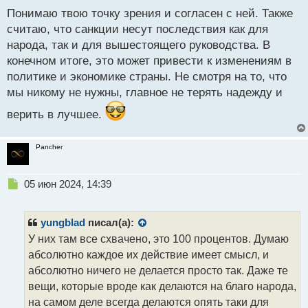
с
Понимаю твою точку зрения и согласен с ней. Также
т
считаю, что санкции несут последствия как для
народа, так и для вышестоящего руководства. В
конечном итоге, это может привести к изменениям в
политике и экономике страны. Не смотря на то, что
мы никому не нужны, главное не терять надежду и
верить в лучшее.
Pancher
Н
05 июн 2024, 14:39
е
п
р
yungblad
писал(а):
о
У них там все схвачено, это 100 процентов. Думаю
ч
абсолютно каждое их действие имеет смысл, и
и
т
абсолютно ничего не делается просто так. Даже те
а
вещи, которые вроде как делаются на благо народа,
н
на самом деле всегда делаются опять таки для
н