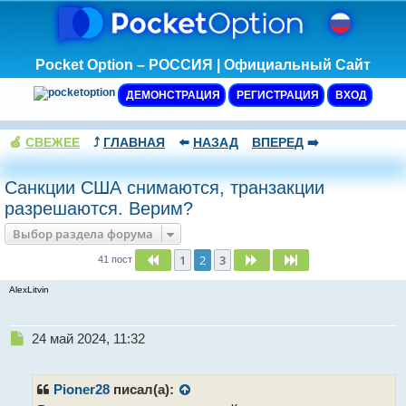
Pocket Option – РОССИЯ | Официальный Сайт
ДЕМОНСТРАЦИЯ
РЕГИСТРАЦИЯ
ВХОД
🍏
СВЕЖЕЕ
⤴️
ГЛАВНАЯ
⬅️
НАЗАД
ВПЕРЕД
➡️
Санкции США снимаются, транзакции
разрешаются. Верим?
Выбор раздела форума
1
2
3
Пред.
След.
След.
41 пост
AlexLitvin
Н
24 май 2024, 11:32
е
п
р
Pioner28
писал(а):
о