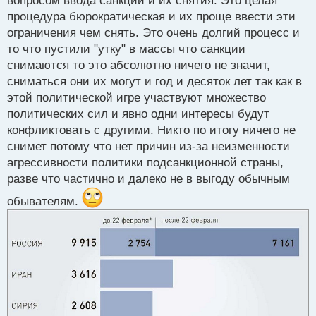
вопросом ввода санкций и их снятия. Это целая
о
процедура бюрократическая и их проще ввести эти
ч
и
ограничения чем снять. Это очень долгий процесс и
т
то что пустили "утку" в массы что санкции
а
снимаются то это абсолютно ничего не значит,
н
н
сниматься они их могут и год и десяток лет так как в
ы
этой политической игре участвуют множество
й
политических сил и явно одни интересы будут
п
конфликтовать с другими. Никто по итогу ничего не
о
с
снимет потому что нет причин из-за неизменности
т
агрессивности политики подсанкционной страны,
разве что частично и далеко не в выгоду обычным
обывателям.