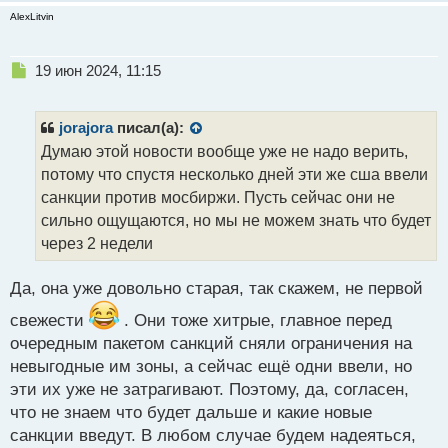
н
AlexLitvin
н
ы
й
Н
19 июн 2024, 11:15
п
е
о
п
с
р
jorajora
писал(а):
т
о
Думаю этой новости вообще уже не надо верить,
ч
потому что спустя несколько дней эти же сша ввели
и
т
санкции против мосбиржи. Пусть сейчас они не
а
сильно ощущаются, но мы не можем знать что будет
н
через 2 недели
н
ы
й
Да, она уже довольно старая, так скажем, не первой
п
свежести
. Они тоже хитрые, главное перед
о
с
очередным пакетом санкций сняли ограничения на
т
невыгодные им зоны, а сейчас ещё одни ввели, но
эти их уже не затрагивают. Поэтому, да, согласен,
что не знаем что будет дальше и какие новые
санкции введут. В любом случае будем надеяться,