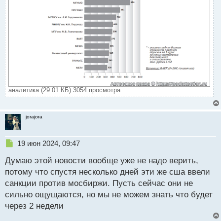
аналитика (29.01 КБ) 3054 просмотра
jorajora
Н
19 июн 2024, 09:47
е
Думаю этой новости вообще уже не надо верить,
п
р
потому что спустя несколько дней эти же сша ввели
о
санкции против мосбиржи. Пусть сейчас они не
ч
сильно ощущаются, но мы не можем знать что будет
и
т
через 2 недели
а