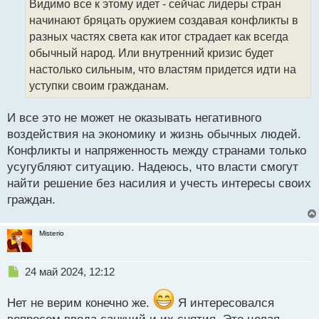
Видимо все к этому идет - сейчас лидеры стран
ч
начинают бряцать оружием создавая конфликты в
и
т
разных частях света как итог страдает как всегда
а
обычный народ. Или внутренний кризис будет
н
настолько сильным, что властям придется идти на
н
уступки своим гражданам.
ы
й
п
И все это не может не оказывать негативного
о
воздействия на экономику и жизнь обычных людей.
с
Конфликты и напряженность между странами только
т
усугубляют ситуацию. Надеюсь, что власти смогут
найти решение без насилия и учесть интересы своих
граждан.
Misterio
Н
24 май 2024, 12:12
е
п
Нет не верим конечно же.
Я интересовался
р