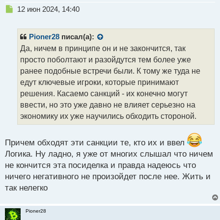
Н
12 июн 2024, 14:40
е
п
р
Pioner28
писал(а):
о
Да, ничем в принципе он и не закончится, так
ч
просто поболтают и разойдутся тем более уже
и
т
ранее подобные встречи были. К тому же туда не
а
едут ключевые игроки, которые принимают
н
решения. Касаемо санкций - их конечно могут
н
ввести, но это уже давно не влияет серьезно на
ы
й
экономику их уже научились обходить стороной.
п
о
с
Причем обходят эти санкции те, кто их и ввел
т
Логика. Ну ладно, я уже от многих слышал что ничем
не кончится эта посиделка и правда надеюсь что
ничего негативного не произойдет после нее. Жить и
так нелегко
Pioner28