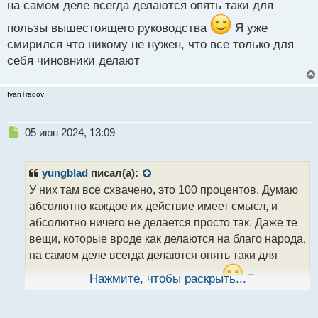
на самом деле всегда делаются опять таки для
пользы вышестоящего руководства
Я уже
смирился что никому не нужен, что все только для
себя чиновники делают
IvanTradov
Н
05 июн 2024, 13:09
е
п
р
yungblad
писал(а):
о
У них там все схвачено, это 100 процентов. Думаю
ч
абсолютно каждое их действие имеет смысл, и
и
т
абсолютно ничего не делается просто так. Даже те
а
вещи, которые вроде как делаются на благо народа,
н
на самом деле всегда делаются опять таки для
н
ы
пользы вышестоящего руководства
Нажмите, чтобы раскрыть...
Я уже
й
смирился что никому не нужен, что все только для
п
себя чиновники делают
о