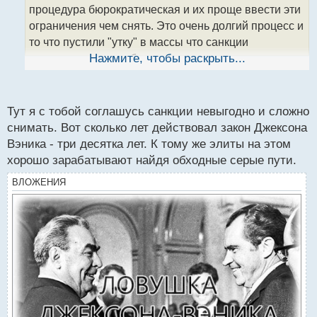
т
процедура бюрократическая и их проще ввести эти
а
ограничения чем снять. Это очень долгий процесс и
н
н
то что пустили "утку" в массы что санкции
ы
снимаются то это абсолютно ничего не значит,
Нажмите, чтобы раскрыть...
й
сниматься они их могут и год и десяток лет так как в
п
этой политической игре участвуют множество
о
с
политических сил и явно одни интересы будут
Тут я с тобой соглашусь санкции невыгодно и сложно
т
конфликтовать с другими. Никто по итогу ничего не
снимать. Вот сколько лет действовал закон Джексона
снимет потому что нет причин из-за неизменности
Вэника - три десятка лет. К тому же элиты на этом
агрессивности политики подсанкционной страны,
хорошо зарабатывают найдя обходные серые пути.
разве что частично и далеко не в выгоду обычным
ВЛОЖЕНИЯ
обывателям.
Санкции и их разница между странами.webp