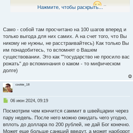
ы
пользы вышестоящего руководства
Нажмите, чтобы раскрыть...
Я уже
й
смирился что никому не нужен, что все только для
п
себя чиновники делают
о
с
Само - собой там просчитано на 100 шагов вперед и
т
только выгода для них самих. А на счет того, что Вы
никому не нужны, не расстраивайтесь) Как только Вы
им понадобитесь, то вспомнят о Вашем
существовании. Это как ""государство не просило вас
рожать" до вспоминания о каком - то мифическом
долге)
cookie_18
Н
06 июн 2024, 09:19
е
Посмотрим чем кончится саммит в швейцарии через
п
р
пару недель. После него можно ожидать чего угодно,
о
вплоть до доллара по 200 рублей, не дай Бог конечно.
ч
Может еще больше санкций введут, а может наоборот
и