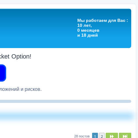
Мы работаем для Вас :
10 лет,
0 месяцев
и 18 дней
et Option!
вложений и рисков.
1
2
След.
След
28 постов