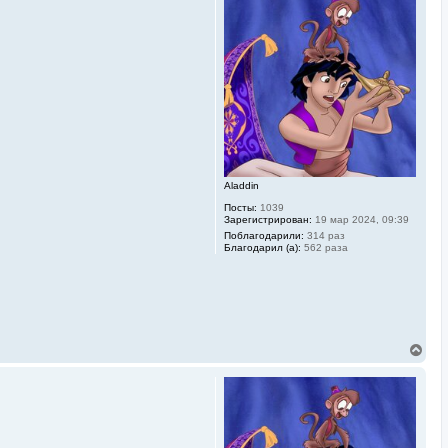
у
т
ь
с
я
к
н
а
ч
а
л
у
Aladdin
Посты:
1039
Зарегистрирован:
19 мар 2024, 09:39
Поблагодарили:
314 раз
Благодарил (а):
562 раза
В
е
р
н
у
т
ь
с