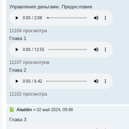
е
Управление деньгами. Предисловие
п
р
о
ч
и
11104 просмотра
т
а
Глава 1
н
н
ы
й
11107 просмотров
п
о
Глава 2
с
т
11102 просмотра
Н
Aladdin
»
02 май 2024, 09:48
е
Глава 3
п
р