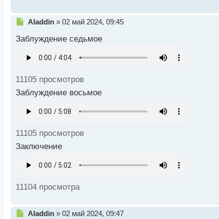
Н
Aladdin
»
02 май 2024, 09:45
е
Заблуждение седьмое
п
р
о
ч
и
11105 просмотров
т
а
Заблуждение восьмое
н
н
ы
й
11105 просмотров
п
о
Заключение
с
т
11104 просмотра
Н
Aladdin
»
02 май 2024, 09:47