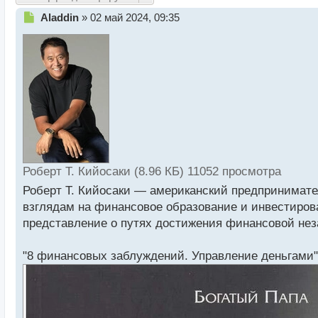
Н
Aladdin
»
02 май 2024, 09:35
е
п
р
о
ч
и
т
а
н
н
ы
й
Роберт Т. Кийосаки (8.96 КБ) 11052 просмотра
п
Роберт Т. Кийосаки — американский предпринимате
о
взглядам на финансовое образование и инвестиров
с
т
представление о путях достижения финансовой не
"8 финансовых заблуждений. Управление деньгами"