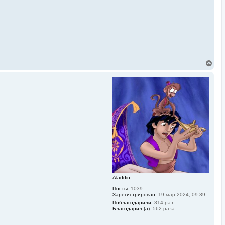
В
е
р
н
у
т
ь
с
я
к
н
а
ч
а
л
у
Aladdin
Посты:
1039
Зарегистрирован:
19 мар 2024, 09:39
Поблагодарили:
314 раз
Благодарил (а):
562 раза