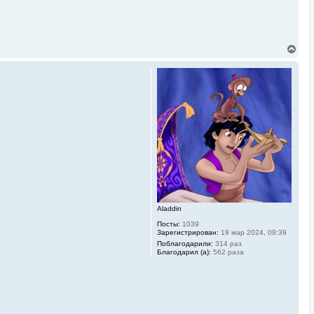
В
е
р
н
у
т
ь
с
я
к
н
а
ч
а
л
у
Aladdin
Посты:
1039
Зарегистрирован:
19 мар 2024, 09:39
Поблагодарили:
314 раз
Благодарил (а):
562 раза