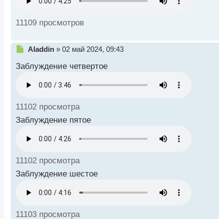
11109 просмотров
Н
Aladdin
»
02 май 2024, 09:43
е
Заблуждение четвертое
п
р
о
ч
и
11102 просмотра
т
а
Заблуждение пятое
н
н
ы
й
11102 просмотра
п
о
Заблуждение шестое
с
т
11103 просмотра