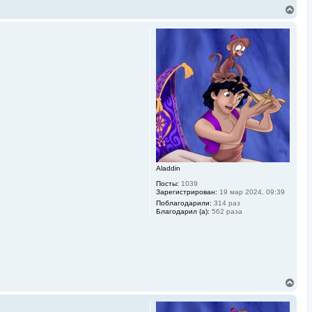
В
е
р
н
у
т
ь
с
я
к
н
а
ч
а
л
у
Aladdin
Посты:
1039
Зарегистрирован:
19 мар 2024, 09:39
Поблагодарили:
314 раз
Благодарил (а):
562 раза
В
е
р
н