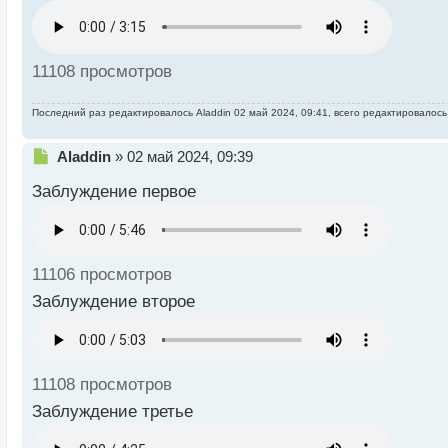
11108 просмотров
Последний раз редактировалось
Aladdin
02 май 2024, 09:41, всего редактировалось
Н
Aladdin
»
02 май 2024, 09:39
е
Заблуждение первое
п
р
о
ч
и
11106 просмотров
т
а
Заблуждение второе
н
н
ы
й
11108 просмотров
п
о
Заблуждение третье
с
т