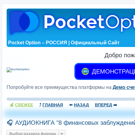
Pocket Option – РОССИЯ | Официальный Сайт
Добро пож
ДЕМОНСТРАЦ
Попробуйте все преимущества платформы на
Демо сче
🍏
СВЕЖЕЕ
⤴️
ГЛАВНАЯ
⬅️
НАЗАД
ВПЕРЕД
➡️
🎧 АУДИОКНИГА "8 финансовых заблуждений
Выбор раздела форума