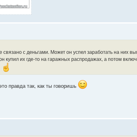
се связано с деньгами. Может он успел заработать на них в
он купил их где-то на гаражных распродажах, а потом вкл
й
это правда так, как ты говоришь