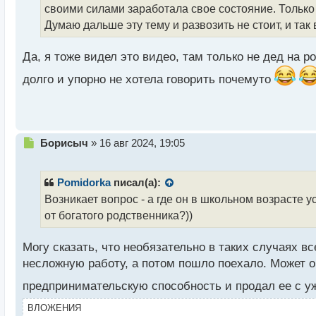
своими силами заработала свое состояние. Только 
т
а
Думаю дальше эту тему и развозить не стоит, и так
н
н
Да, я тоже видел это видео, там только не дед на р
ы
й
долго и упорно не хотела говорить почемуто
п
о
с
т
Н
Борисыч
»
16 авг 2024, 19:05
е
п
р
Pomidorka
писал(а):
о
Возникает вопрос - а где он в школьном возрасте 
ч
от богатого родственника?))
и
т
а
Могу сказать, что необязательно в таких случаях в
н
несложную работу, а потом пошло поехало. Может о
н
ы
предпринимательскую способность и продал ее с у
й
п
ВЛОЖЕНИЯ