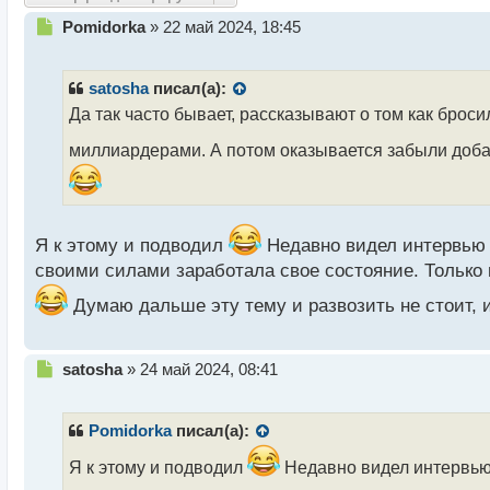
Н
Pomidorka
»
22 май 2024, 18:45
е
п
р
satosha
писал(а):
о
Да так часто бывает, рассказывают о том как броси
ч
и
миллиардерами. А потом оказывается забыли доба
т
а
н
н
ы
Я к этому и подводил
Недавно видел интервью о
й
своими силами заработала свое состояние. Только 
п
о
Думаю дальше эту тему и развозить не стоит, и
с
т
Н
satosha
»
24 май 2024, 08:41
е
п
р
Pomidorka
писал(а):
о
ч
Я к этому и подводил
Недавно видел интервью 
и