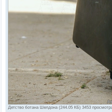
Детство ботана Шелдона (244.05 КБ) 3453 просмотр