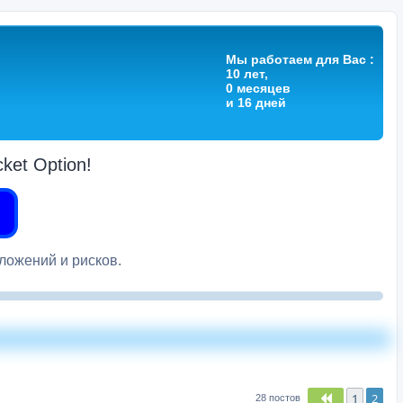
Мы работаем для Вас :
10 лет,
0 месяцев
и 16 дней
et Option!
вложений и рисков.
1
2
Пред.
28 постов