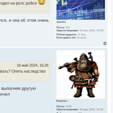
ездил на ролс ройсе
а
ч
а
л
у
лсе, и она об этом очень
satosha
Посты:
132
Зарегистрирован:
10 июн 2023, 10:08
Поблагодарили:
17 раз
Благодарил (а):
33 раза
В
е
р
н
у
т
ь
16 май 2024, 16:26
с
авать? Опять наследство
я
к
н
а
ч
х выполняя другую
а
л
лючил
у
Борисыч
Посты:
1945
Зарегистрирован:
30 мар 2024, 12:24