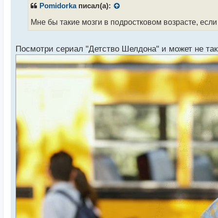
р
Pomidorka
писал(а):
о
ч
Мне бы такие мозги в подростковом возрасте, если
и
т
а
Посмотри сериал "Детство Шелдона" и может не та
н
н
ы
й
п
о
с
т