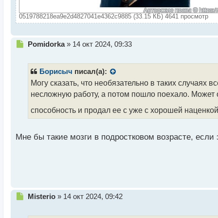
0519788218ea9e2d4827041e4362c9885 (33.15 КБ) 4641 просмотр
Н
Pomidorka
»
14 окт 2024, 09:33
е
п
р
Борисыч
писал(а):
о
Могу сказать, что необязательно в таких случаях в
ч
несложную работу, а потом пошло поехало. Может 
и
т
способность и продал ее с уже с хорошей наценко
а
н
н
Мне бы такие мозги в подростковом возрасте, если 
ы
й
п
о
с
т
Н
Misterio
»
14 окт 2024, 09:42
е
п