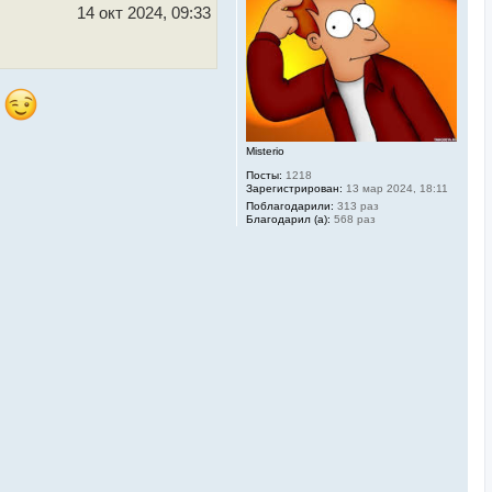
ь
14 окт 2024, 09:33
с
я
к
н
а
ч
м
а
л
у
Misterio
Посты:
1218
Зарегистрирован:
13 мар 2024, 18:11
Поблагодарили:
313 раз
Благодарил (а):
568 раз