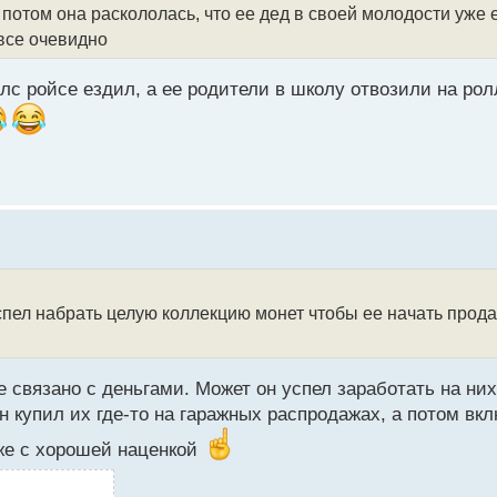
потом она раскололась, что ее дед в своей молодости уже 
 все очевидно
олс ройсе ездил, а ее родители в школу отвозили на рол
успел набрать целую коллекцию монет чтобы ее начать прод
се связано с деньгами. Может он успел заработать на ни
н купил их где-то на гаражных распродажах, а потом вк
же с хорошей наценкой