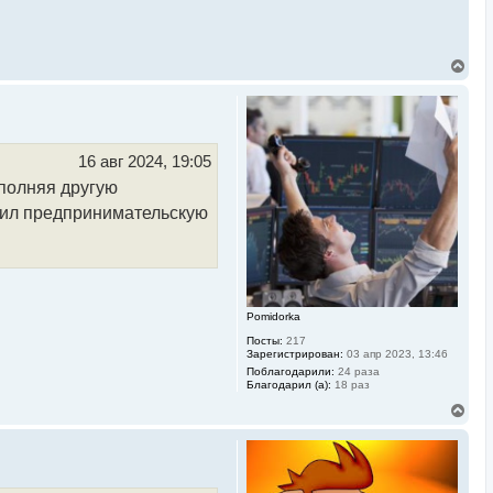
В
е
р
н
у
т
ь
16 авг 2024, 19:05
с
ыполняя другую
я
к
ючил предпринимательскую
н
а
ч
а
л
у
Pomidorka
Посты:
217
Зарегистрирован:
03 апр 2023, 13:46
Поблагодарили:
24 раза
Благодарил (а):
18 раз
В
е
р
н
у
т