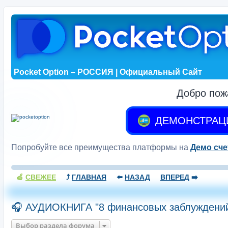
Pocket Option – РОССИЯ | Официальный Сайт
Добро пож
ДЕМОНСТРАЦ
Попробуйте все преимущества платформы на
Демо сче
🍏
СВЕЖЕЕ
⤴️
ГЛАВНАЯ
⬅️
НАЗАД
ВПЕРЕД
➡️
🎧 АУДИОКНИГА "8 финансовых заблуждений
Выбор раздела форума