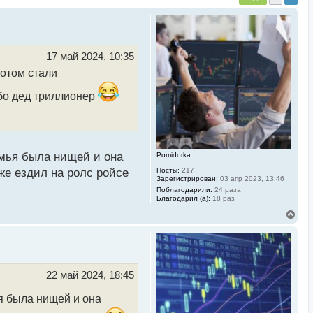
17 май 2024, 10:35
потом стали
бо дед триллионер
емья была нищей и она
Pomidorka
Посты:
217
же ездил на ролс ройсе
Зарегистрирован:
03 апр 2023, 13:46
Поблагодарили:
24 раза
Благодарил (а):
18 раз
В
е
р
н
у
т
ь
22 май 2024, 18:45
с
я
я была нищей и она
к
н