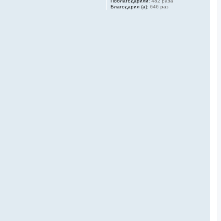
Поблагодарили:
482 раза
Благодарил (а):
646 раз