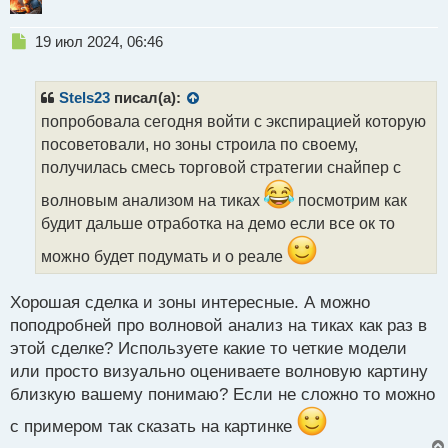
Н
19 июл 2024, 06:46
е
п
р
Stels23
писал(а):
о
попробовала сегодня войти с экспирацией которую
ч
посоветовали, но зоны строила по своему,
и
т
получилась смесь торговой стратегии снайпер с
а
волновым анализом на тиках
посмотрим как
н
н
будит дальше отработка на демо если все ок то
ы
можно будет подумать и о реале
й
п
о
Хорошая сделка и зоны интересные. А можно
с
поподробней про волновой анализ на тиках как раз в
т
этой сделке? Используете какие то четкие модели
или просто визуально оцениваете волновую картину
близкую вашему понимаю? Если не сложно то можно
с примером так сказать на картинке