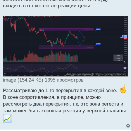
о
входить в отскок после реакции цены:
ч
и
т
а
н
н
ы
й
п
о
с
т
image (154.24 КБ) 1395 просмотров
Рассматриваю до 1-го перекрытия в каждой зоне.
В зоне сопротивления, в принципе, можно
рассмотреть два перекрытия, т.к. это зона ретеста и
там может быть хорошая реакция у верхней границы