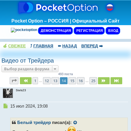
Pocket Option – РОССИЯ | Официальный Сайт
ДЕМОНСТРАЦИЯ
РЕГИСТРАЦИЯ
ВХОД
🍏
СВЕЖЕЕ
⤴️
ГЛАВНАЯ
⬅️
НАЗАД
ВПЕРЕД
➡️
Видео от Трейдера
Выбор раздела форума
493 поста
Страница
14
из
25
1
12
13
14
15
16
25
Пред.
След.
След.
…
…
Stels23
Н
15 июл 2024, 19:08
е
п
р
Белый трейдер
писал(а):
о