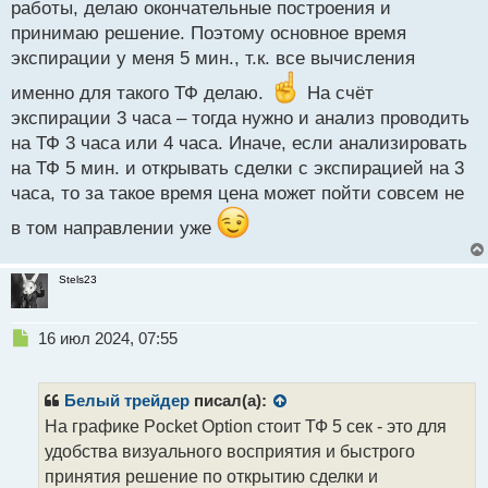
работы, делаю окончательные построения и
принимаю решение. Поэтому основное время
экспирации у меня 5 мин., т.к. все вычисления
именно для такого ТФ делаю.
На счёт
экспирации 3 часа – тогда нужно и анализ проводить
на ТФ 3 часа или 4 часа. Иначе, если анализировать
на ТФ 5 мин. и открывать сделки с экспирацией на 3
часа, то за такое время цена может пойти совсем не
в том направлении уже
Stels23
Н
16 июл 2024, 07:55
е
п
р
Белый трейдер
писал(а):
о
На графике Pocket Option стоит ТФ 5 сек - это для
ч
удобства визуального восприятия и быстрого
и
т
принятия решение по открытию сделки и