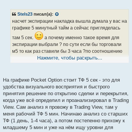
е
п
р
Stels23
писал(а):
о
насчет экспирации накладка вышла думала у вас на
ч
графике 5 минутный тайм а сейчас пригляделась
и
т
там 5 сек.
а почему именно такое время для
а
экспирации выбрали ? по сути если бы торговали
н
н
м5 то как раз ставили бы 3 часа ?по соотношению
ы
вроде сходится, только уровни бы учитывались с
Нажмите, чтобы раскрыть...
й
более старшего тайма? нечего что так много
п
вопросов , а то хочу понять какое время лучше
о
с
На графике Pocket Option стоит ТФ 5 сек - это для
выбирать для экспирации
т
удобства визуального восприятия и быстрого
принятия решение по открытию сделки и перекрытия,
когда уже всё определил и проанализировал в Trading
View. Сам анализ я провожу в Trading View, там у
меня рабочий ТФ 5 мин. Начинаю анализ со старших
ТФ (1 день, 1-4 часа), а потом постепенно прихожу к
младшему 5 мин и уже на нём ищу уровни для