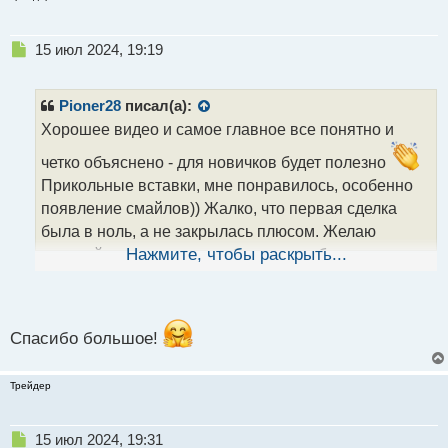
Н
15 июл 2024, 19:19
е
п
р
Pioner28
писал(а):
о
Хорошее видео и самое главное все понятно и
ч
и
четко объяснено - для новичков будет полезно
т
Прикольные вставки, мне понравилось, особенно
а
появление смайлов)) Жалко, что первая сделка
н
н
была в ноль, а не закрылась плюсом. Желаю
ы
дальнейших успехов в работе и еще более крутых
Нажмите, чтобы раскрыть...
й
п
видео!)
З.Ы. Ну и денег, разумеется
о
с
т
Спасибо большое!
Трейдер
Н
15 июл 2024, 19:31