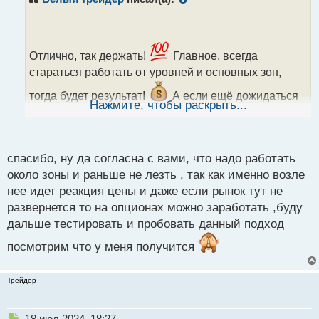
Отлично, так держать!
Главное, всегда
стараться работать от уровней и основных зон,
тогда будет результат!
А если ещё дожидаться
Нажмите, чтобы раскрыть...
максимально близкого подхода цены, то и
перекрытие не понадобится
спасибо, ну да согласна с вами, что надо работать
около зоны и раньше не лезть , так как именно возле
нее идет реакция цены и даже если рынок тут не
развернется то на опционах можно заработать ,буду
дальше тестировать и пробовать данный подход
посмотрим что у меня получится
Трейдер
Н
18 июл 2024, 18:27