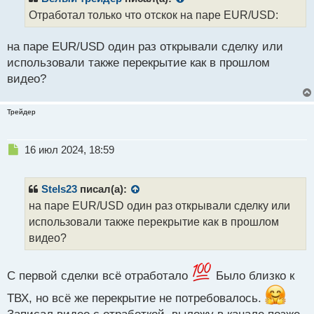
Отработал только что отскок на паре EUR/USD:
на паре EUR/USD один раз открывали сделку или
использовали также перекрытие как в прошлом
видео?
Трейдер
Н
16 июл 2024, 18:59
е
п
р
Stels23
писал(а):
о
на паре EUR/USD один раз открывали сделку или
ч
использовали также перекрытие как в прошлом
и
т
видео?
а
н
н
С первой сделки всё отработало
Было близко к
ы
ТВХ, но всё же перекрытие не потребовалось.
й
п