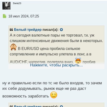
Stels23
Н
18 июл 2024, 07:25
е
п
р
Белый трейдер
писал(а):
о
А я сегодня валютные пары не торговал, т.к. уж
ч
слишком интенсивные движения были в некоторых.
и
т
В EUR/USD цена пробила сильное
а
сопртивление и импульсно улетела в лонг, а в
н
н
AUD/CHF, напротив, полетела вниз,
пробив
ы
Нажмите, чтобы раскрыть...
поддержку и нарисовав свежие лои. Правда, до
й
п
сильной поддержки не дошла, поэтому жду ещё
о
спуск и если дойдёт, то буду рассматривать для
с
ну и правильно если по тс не было входов, то зачем
торговли:
т
их себе додумывать, рынок еще не раз даст
возможность заработать
image.webp
image.webp
Белый трейдер
писал(а):