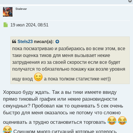
Stalevar
Н
19 июл 2024, 08:51
е
п
р
Stels23
писал(а):
о
пока посматриваю и разбираюсь во всем этом, все
ч
таки оценка тиков для меня вызывает некие
и
т
затруднения из за своей скорости если все будет
а
получатся то обязательно покажу как возле уровня
н
н
ищу вход
а пока толком статистике нет))
ы
й
Хорошо буду ждать. Так а вы тики имеете ввиду
п
прямо тиковый график или некие разновидности
о
с
секундных? Пробовал как то оценивать 5 сек очень
т
быстро для меня оказалось не потому что сложно
оценивать а трудно остановиться торговать
Слишком много ситуаций которые хотелось