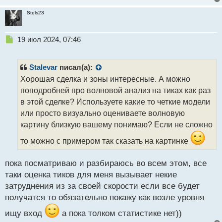
Stels23
Н
19 июл 2024, 07:46
е
п
р
Stalevar
писал(а):
о
Хорошая сделка и зоны интересные. А можно
ч
поподробней про волновой анализ на тиках как раз
и
т
в этой сделке? Используете какие то четкие модели
а
или просто визуально оцениваете волновую
н
картину близкую вашему понимаю? Если не сложно
н
ы
то можно с примером так сказать на картинке
й
п
пока посматриваю и разбираюсь во всем этом, все
о
с
таки оценка тиков для меня вызывает некие
т
затруднения из за своей скорости если все будет
получатся то обязательно покажу как возле уровня
ищу вход
а пока толком статистике нет))