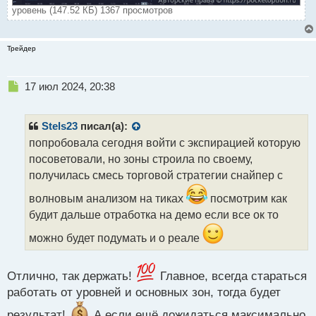
уровень (147.52 КБ) 1367 просмотров
Трейдер
Н
17 июл 2024, 20:38
е
п
р
Stels23
писал(а):
о
попробовала сегодня войти с экспирацией которую
ч
посоветовали, но зоны строила по своему,
и
т
получилась смесь торговой стратегии снайпер с
а
волновым анализом на тиках
посмотрим как
н
н
будит дальше отработка на демо если все ок то
ы
можно будет подумать и о реале
й
п
о
Отлично, так держать!
Главное, всегда стараться
с
т
работать от уровней и основных зон, тогда будет
результат!
А если ещё дожидаться максимально