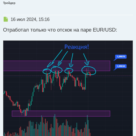
Трейдер
Н
16 июл 2024, 15:16
е
Отработал только что отскок на паре EUR/USD:
п
р
о
ч
и
т
а
н
н
ы
й
п
о
с
т