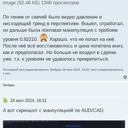
image (92.46 КБ) 1348 просмотров
По теням от свечей было видно давление и
нисходящий тренд в перспективе. Вошёл, отработал,
но дальше была лонговая манипуляция с пробоем
уровня 0.92210.
Хорошо, что не попал на неё.
После неё всё восстановилось и цена полетела вниз,
как и предполагал. Но больше не входил в сделки
уже, т.к. к уровням не удавалось прикрепиться.
Последний раз редактировалось
Трейдер
18 июл 2024, 18:32, всего редактировалось
1 раз.
Трейдер
Н
18 июл 2024, 18:31
е
А вот скриншот с манпуляцией по AUD/CAD:
п
р
о
ч