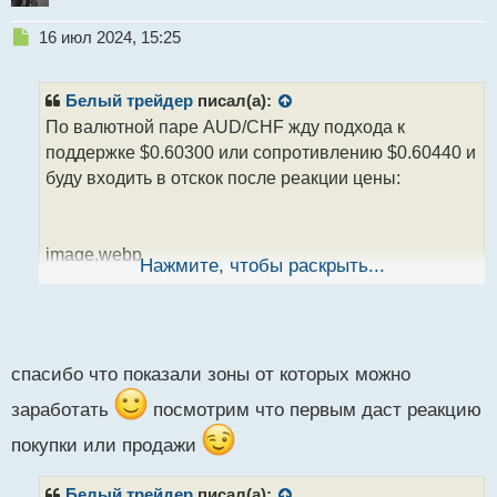
Н
16 июл 2024, 15:25
е
п
р
Белый трейдер
писал(а):
о
По валютной паре AUD/CHF жду подхода к
ч
поддержке $0.60300 или сопротивлению $0.60440 и
и
т
буду входить в отскок после реакции цены:
а
н
н
image.webp
ы
Нажмите, чтобы раскрыть...
й
п
Рассматриваю до 1-го перекрытия в каждой зоне.
о
с
В зоне сопротивления, в принципе, можно
т
рассмотреть два перекрытия, т.к. это зона ретеста и
спасибо что показали зоны от которых можно
там может быть хорошая реакция у верхней
заработать
посмотрим что первым даст реакцию
границы
покупки или продажи
Белый трейдер
писал(а):