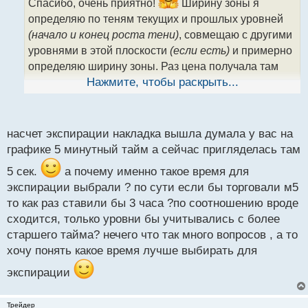
ч
Спасибо, очень приятно!
Ширину зоны я
и
определяю по теням текущих и прошлых уровней
т
(начало и конец роста тени)
, совмещаю с другими
а
уровнями в этой плоскости
(если есть)
и примерно
н
н
определяю ширину зоны. Раз цена получала там
ы
реакцию раньше то, возможно, получит и в этот раз.
Нажмите, чтобы раскрыть...
й
Важно, чтобы уровни были не заколоты и не
п
пробиты, значит интерес к ним ещё есть и
о
с
ликвидность не снята. Время экспирации у меня от
насчет экспирации накладка вышла думала у вас на
т
графике 5 минутный тайм а сейчас пригляделась там
3-х до 5 минут, не 3 часа.
5 сек.
а почему именно такое время для
экспирации выбрали ? по сути если бы торговали м5
то как раз ставили бы 3 часа ?по соотношению вроде
сходится, только уровни бы учитывались с более
старшего тайма? нечего что так много вопросов , а то
хочу понять какое время лучше выбирать для
экспирации
Трейдер