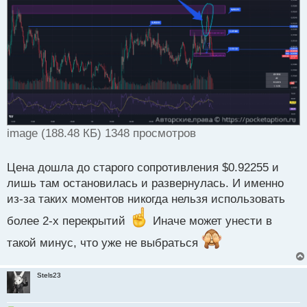
и
т
а
н
н
ы
й
п
о
с
т
image (188.48 КБ) 1348 просмотров
Цена дошла до старого сопротивления $0.92255 и
лишь там остановилась и развернулась. И именно
из-за таких моментов никогда нельзя использовать
более 2-х перекрытий
Иначе может унести в
такой минус, что уже не выбраться
Stels23