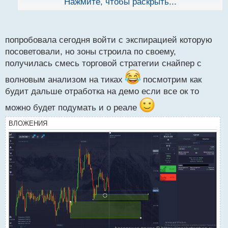
равно не может пробить уровень, тогда торгую
Нажмите, чтобы раскрыть...
й
тоже. Но здесь уже высокая вероятность пробоя,
п
поэтому более одного перекрытия в таком случае
о
с
попробовала сегодня войти с экспирацией которую
не использую
т
посоветовали, но зоны строила по своему,
получилась смесь торговой стратегии снайпер с
волновым анализом на тиках
посмотрим как
будит дальше отработка на демо если все ок то
можно будет подумать и о реале
ВЛОЖЕНИЯ