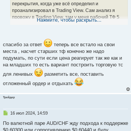
а
перекрытия, когда уже всё определил и
н
проанализировал в Trading View. Сам анализ я
н
провожу в Trading View, там у меня рабочий ТФ 5
ы
Нажмите, чтобы раскрыть...
й
мин. Начинаю анализ со старших ТФ (1 день, 1-4
п
часа), а потом постепенно прихожу к младшему 5
о
мин и уже на нём ищу уровни для работы, делаю
с
окончательные построения и принимаю решение.
т
спасибо за ответ
теперь все встало на свои
Поэтому основное время экспирации у меня 5 мин.,
места , насчет старших тф конечно же надо
т.к. все вычисления именно для такого ТФ делаю.
подумать, по сути если цена реагирует так же как и
на младших то есть вариант построить торговую тс
На счёт экспирации 3 часа – тогда нужно и
анализ проводить на ТФ 3 часа или 4 часа. Иначе,
для ленивых
разметить все, поставить
если анализировать на ТФ 5 мин. и открывать
отложенный ордер и отдыхать
сделки с экспирацией на 3 часа, то за такое время
цена может пойти совсем не в том направлении
Трейдер
уже
Н
16 июл 2024, 14:59
е
По валютной паре AUD/CHF жду подхода к поддержке
п
р
$0.60300 или сопротивлению $0.60440 и буду