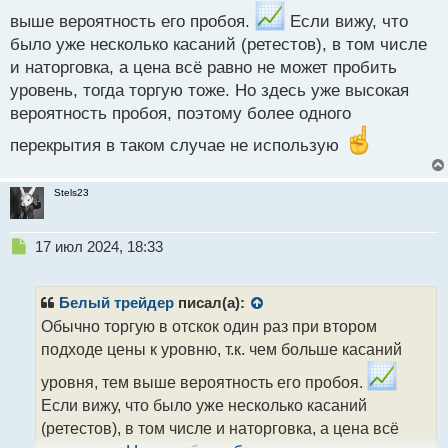
т
выше вероятность его пробоя.
Если вижу, что
было уже несколько касаний (ретестов), в том числе
и наторговка, а цена всё равно не может пробить
уровень, тогда торгую тоже. Но здесь уже высокая
вероятность пробоя, поэтому более одного
перекрытия в таком случае не использую
Stels23
Н
17 июл 2024, 18:33
е
п
р
Белый трейдер
писал(а):
о
Обычно торгую в отскок один раз при втором
ч
подходе цены к уровню, т.к. чем больше касаний
и
т
уровня, тем выше вероятность его пробоя.
а
Если вижу, что было уже несколько касаний
н
н
(ретестов), в том числе и наторговка, а цена всё
ы