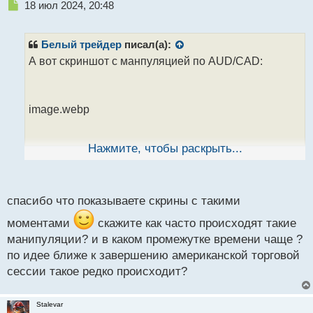
Н
18 июл 2024, 20:48
е
п
р
Белый трейдер
писал(а):
о
А вот скриншот с манпуляцией по AUD/CAD:
ч
и
т
а
image.webp
н
н
ы
Нажмите, чтобы раскрыть...
й
Цена дошла до старого сопротивления $0.92255 и
п
лишь там остановилась и развернулась. И именно
о
из-за таких моментов никогда нельзя использовать
с
спасибо что показываете скрины с такими
т
более 2-х перекрытий
Иначе может унести в
моментами
скажите как часто происходят такие
такой минус, что уже не выбраться
манипуляции? и в каком промежутке времени чаще ?
по идее ближе к завершению американской торговой
сессии такое редко происходит?
Stalevar