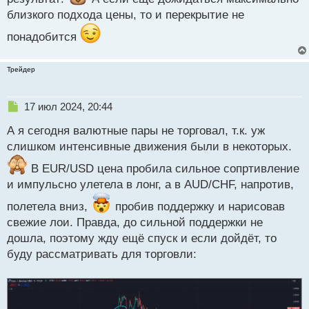
близкого подхода цены, то и перекрытие не
понадобится
Трейдер
Н
17 июл 2024, 20:44
е
А я сегодня валютные пары не торговал, т.к. уж
п
р
слишком интенсивные движения были в некоторых.
о
ч
В EUR/USD цена пробила сильное сопртивление
и
и импульсно улетела в лонг, а в AUD/CHF, напротив,
т
а
полетела вниз,
пробив поддержку и нарисовав
н
свежие лои. Правда, до сильной поддержки не
н
дошла, поэтому жду ещё спуск и если дойдёт, то
ы
буду рассматривать для торговли:
й
п
о
с
т