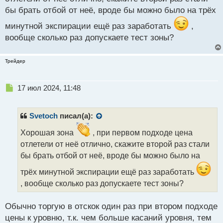
там может быть хорошая реакция у верхней
бы брать отбой от неё, вроде бы можно было на трёх
границы
минутной экспирации ещё раз заработать
,
вообще сколько раз допускаете тест зоны?
Трейдер
Н
17 июл 2024, 11:48
е
п
р
Svetoch
писал(а):
о
ч
Хорошая зона
, при первом подходе цена
и
отлетели от неё отлично, скажите второй раз стали
т
бы брать отбой от неё, вроде бы можно было на
а
н
трёх минутной экспирации ещё раз заработать
н
, вообще сколько раз допускаете тест зоны?
ы
й
п
Обычно торгую в отскок один раз при втором подходе
о
цены к уровню, т.к. чем больше касаний уровня, тем
с