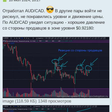
е
п
Отработал AUD/CAD.
В другие пары войти не
р
рискнул, не понравились уровни и движение цены.
о
По AUD/CAD увидел ситуацию - хорошее давление
ч
и
со стороны продавцов в зоне уровня $0.92180:
т
а
н
н
ы
й
п
о
с
т
image (118.59 КБ) 1348 просмотров