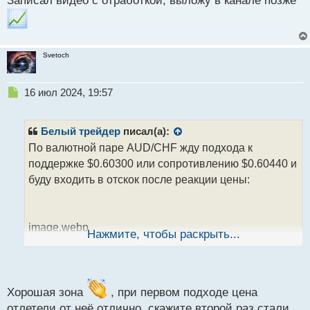
Записал видео с отработкой, выложу в канале позже
о
с
т
Svetoch
Н
16 июл 2024, 19:57
е
п
р
Белый трейдер
писал(а):
о
По валютной паре AUD/CHF жду подхода к
ч
поддержке $0.60300 или сопротивлению $0.60440 и
и
т
буду входить в отскок после реакции цены:
а
н
н
image.webp
ы
Нажмите, чтобы раскрыть...
й
п
Рассматриваю до 1-го перекрытия в каждой зоне.
о
с
В зоне сопротивления, в принципе, можно
т
Хорошая зона
, при первом подходе цена
рассмотреть два перекрытия, т.к. это зона ретеста и
отлетели от неё отлично, скажите второй раз стали